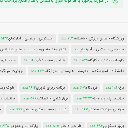
در صورت برخورد با هر گونه سوال یا مشکل یا عدم امکان پرداخت اینترنتی به ایدی تلگر
ورزشگاه - سالن ورزش - باشگاه
1931 عدد
مسکونی ، ویلایی ، آپارتمان
25471 عد
مسکونی - ویلایی - آپارتمان
عدد
تئاتر چند منظوره - سینما - سالن کنفران
کارخانه صنعتی ، کارگاه
1879 عدد
طراحی سقف کاذب
120 عدد
خانه های 
دانشگاه - آموزشکده - مدرسه - هنرستان - خوابگاه
2471 عدد
جزئیات میلگرد
باغ
1810 عدد
فرودگاه
609 عدد
برنامه ریزی شهری
1614 عدد
بلوک وسای
جزئیات پله و راه پله
2377 عدد
برق کشی - اتصالات
566 عدد
جزئیات و
طراحی جزئیات ساختار
4211 عدد
کلیسا - معبد - مکان مذهبی
777 عدد
ج
برق مسکونی
496 عدد
طراحی داخلی
805 عدد
پارک - باغ عمومی
635 عدد