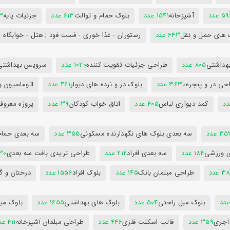
5 عدد
آشپزخانه
1541 عدد
بلوک حمام و توالت
613 عدد
جزئیات پایه
63
 های حمل و نقل
643 عدد
رستوران - غذا خوری - فست فود ; هتل - خوابگاه -
هداشتی
805 عدد
طراحی جزئیات تقویت کننده
1020 عدد
سرویس بهداشتی
حی در و پنجره
3630 عدد
بلوک در و نرده های دیوار
461 عدد
اتوماسیون و
کمد دیواری لباس
405 عدد
اتاق خواب کودکان
39 عدد
پروژه معروف
3 عدد
سه بعدی بلوک های نگهدارنده مسکونی
355 عدد
سه بعدی حمام
ی ورزشی
184 عدد
سه بعدی افراد
212 عدد
طراحی تریدی بافت سه بعدی
230 
 عدد
طراحی مبلمان بانک
145 عدد
بلوک افراد
1556 عدد
درختان و گ
بلوک مبل راحتی
504 عدد
بلوک های بهداشتی
1655 عدد
بلوک میز
 آجری
359 عدد
قالب اسکلت فلزی
446 عدد
طراحی مبلمان آشپزخانه
411 عدد