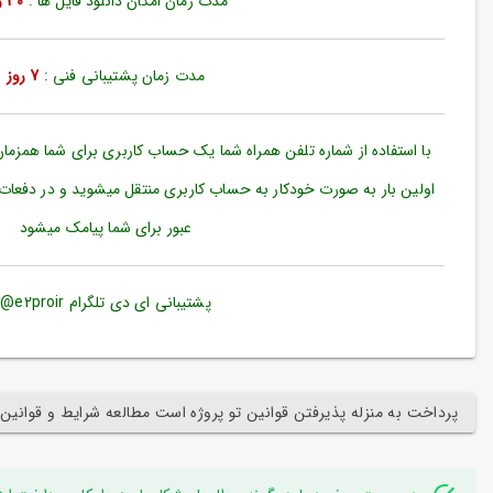
مدت زمان امکان دانلود فایل ها :
30 روز
ورود
به
حساب
کاربری
مدت زمان پشتیبانی فنی :
7 روز
ثبت
نام
با استفاده از شماره تلفن همراه شما یک حساب کاربری برای شما همزما
بازیابی
اولین بار به صورت خودکار به حساب کاربری منتقل میشوید و در دفعات
رمز
عبور برای شما پیامک میشود
عبور
علاقه
مندی
پشتیبانی ای دی تلگرام e2proir@
ها
پرداخت به منزله پذیرفتن قوانین تو پروژه است مطالعه شرایط و قوانین