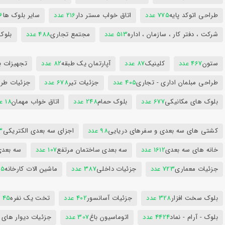
طراحی اتوکد پایه
775 عدد
اتاق خواب مستر دار
216 عدد
سایر بلوک ها
96
شرکت ، دفتر کار ، سازمان ، اداره
513 عدد
مجتمع تجاری
488 عدد
بلوک
ستون
467 عدد
کلینیک
87 عدد
آپارتمان یک طبقه
82 عدد
تجهیزات ب
طراحی مبلمان اداری - تجاری
405 عدد
جزئیات تیر
678 عدد
جزئیات طرا
بلوک های مکانیکی
677 عدد
بلوک حمام
248 عدد
اتاق خواب مهمان
18 عدد
کشتی های سه بعدی و سفرهای دریایی
98 عدد
اجزای سه بعدی الکتریکی
53
خانه های سه بعدی
1612 عدد
سه بعدی ساختمان مرتفع
107 عدد
سه بعد
جزئیات معماری
723 عدد
جزئیات داخلی
387 عدد
ماشین الات کارخانه
385
بلوک سخت افزار
328 عدد
جزئیات آسانسور
402 عدد
تخت یک نفره
45 عدد
بلوک - آرام - نماد
4424 عدد
اتوماسیون باغ
307 عدد
جزئیات دیوار های