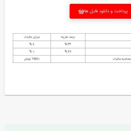
پرداخت و دانلود فایل ها
درصد هزینه
میزان مالیات
8 %
32 %
0 %
68 %
محاسبه مالیات
211560 تومان