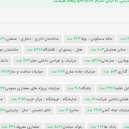
ام e2proir@ پیغام بفرستید
د
خانه مسکونی ، ویلا
423 عدد
ساختمان اداری - تجاری - صنعتی
7830 ع
س - سالن همایش
603 عدد
هتل - رستوران - اقامتگاه
5486 عدد
ساختمان دول
ویلایی - سازمانی
5395 عدد
جزئیات و طراحی داخلی دفتر
364 عدد
دانشگ
 گذاری
573 عدد
جزئیات جاده سازی
263 عدد
جزئیات ساخت و ساز
7484 عدد
ل نقلیه
2367 عدد
باشگاه
409 عدد
جزئیات پروژه های معماری عمومی
344 ع
 فضای داخلی شرکت
160 عدد
نمایشگاه - فروشگاه - مرکز خرید
353 عدد
حم
زئیات لوله کشی
2914 عدد
سالن
38 عدد
اتاق نشیمن - حال - پذیرایی
261 عدد
بانک ها
276 عدد
بلوک مبلمان
5066 عدد
معماری معروف
437 عدد