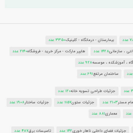
دد
بیمارستان - درمانگاه - کلینیک
3350 عدد
تی ، سازمانی
1428 عدد
هایپر مارکت - مرکز خرید - فروشگاه
2140 عدد
اه ، آموزشکده ، موسسه
928 عدد
ساختمان مرتفع
691 عدد
دد
جزئیات طراحی تسویه خانه
120 عدد
ام مستر
2103 عدد
جزئیات ستون
1157 عدد
جزئیات ساختار
1908 عدد
معماری
881 عدد
جزئیات فضای داخلی ناهار خوری
142 عدد
تاسیسات برق
487 عدد