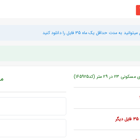
دت حداقل یک ماه 35 فایل را دانلود کنید
تر (کد165925)
مبل
ر