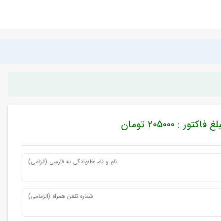
غ فاکتور : 205000 تومان
نام و نام خانوادگی به فارسی (الزامی)
شماره تلفن همراه (الزمامی)