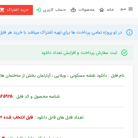
X
محصولات
حساب کاربری
خرید اشتراک
بستن
منو
محصولات
در تو پروژه تمامی پرداخت ها برای تهیه اشتراک میباشد با خرید هر فایل میتوانید به م
تهیه
اشتراک
ثبت سفارش پرداخت و افزایش تعداد دانلود
راهنما
نام فایل : دانلود نقشه مسکونی ، ویلایی ، آپارتمان بخش از ساختمان های مسکونی 23 در 29 م
دانلود
خرید
شناسه محصول و کد فایل :
165925
ها
تعداد فایل های قابل دانلود :
فایل انتخاب شده + 35 فایل دیگ
حساب
کاربری