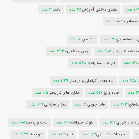
7 عدد
فضای داخلی آموزش
25 عدد
بانک
41 عدد
 مسافر خانه
101 عدد
 - دستشویی
171 عدد
نشیمن
80 عدد
 نقشه های برق
905 عدد
پلان مقطعی
3438 عدد
167 عدد
طراحی سه بعدی
598 عدد
253 عدد
سه بعدی گیاهان و درختان
324 عدد
عدد
جاده و پل
517 عدد
مکان های تاریخی
105 عدد
یاهان
1649 عدد
قاب چوبی
94 عدد
میز و صندلی
894 عدد
 ناهار خوری
123 عدد
بلوک حیوانات
660 عدد
درب و پنجره
605 عدد
تجهیزات بدنسازی
183 عدد
فواره
184 عدد
دو تخته
437 عدد