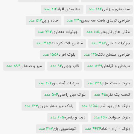
سه بعدی ورزشی
184 عدد
سه بعدی افراد
212 عدد
طراحی تریدی بافت سه بعدی
230 عدد
جاده و پل
517 عدد
مکان های تاریخی
105 عدد
جزئیات معماری
723 عدد
جزئیات داخلی
387 عدد
ماشین الات کارخانه
385 عدد
طراحی مبلمان بانک
145 عدد
بلوک افراد
1556 عدد
درختان و گیاهان
1649 عدد
قاب چوبی
94 عدد
میز و صندلی
894 عدد
بلوک سخت افزار
328 عدد
جزئیات آسانسور
402 عدد
تخت یک نفره
45 عدد
بلوک مبل راحتی
504 عدد
بلوک های بهداشتی
1655 عدد
بلوک میز ناهار خوری
123 عدد
بلوک حیوانات
660 عدد
درب و پنجره
605 عدد
بلوک - آرام - نماد
4424 عدد
اتوماسیون باغ
307 عدد