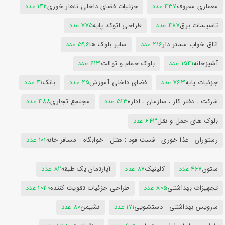
معماری معروف
437 عدد
جزئیات فضای داخلی ناهار خوری
142 عدد
تاسیسات برق
487 عدد
طراحی اتوکد پایه
775 عدد
اتاق خواب مستر دار
216 عدد
سایر بلوک ها
596 عدد
آشپزخانه
1541 عدد
بلوک حمام و توالت
613 عدد
جزئیات پایه
763 عدد
فضای داخلی آموزش
25 عدد
بانک
41 عدد
شرکت ، دفتر کار ، سازمان ، اداره
513 عدد
مجتمع تجاری
488 عدد
بلوک های حمل و نقل
643 عدد
رستوران - غذا خوری - فست فود ; هتل - خوابگاه - مسافر خانه
101 عدد
ستون
467 عدد
کلینیک
87 عدد
آپارتمان یک طبقه
82 عدد
تجهیزات بهداشتی
805 عدد
طراحی جزئیات تقویت کننده
1020 عدد
سرویس بهداشتی - دستشویی
171 عدد
نشیمن
80 عدد