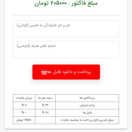
مبلغ فاکتور : 205000 تومان
نام و نام خانوادگی به فارسی (الزامی)
شماره تلفن همراه (الزمامی)
پرداخت و دانلود فایل ها
ریز فاکتور ها
درصد هزینه
میزان مالیات
واحد فروش
32 %
8 %
فایل ها
68 %
0 %
مبلغ تقریبی قابل پرداخت با محاسبه مالیات
211560 تومان