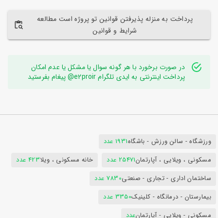
پرداخت به منزله پذیرفتن قوانین تو پروژه است مطالعه
شرایط و قوانین
در صورت برخورد با هر گونه سوال یا مشکل یا عدم امکان
پرداخت اینترنتی به ایدی تلگرام e2proir@ پیغام بفرستید
ورزشگاه - سالن ورزش - باشگاه
1931 عدد
مسکونی ، ویلایی ، آپارتمان
25471 عدد
خانه مسکونی ، ویلا
423 عدد
ساختمان اداری - تجاری - صنعتی
7830 عدد
بیمارستان - درمانگاه - کلینیک
3350 عدد
مسکونی - ویلایی - آپارتمان
عدد