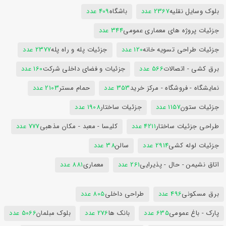
بلوک وسایل نقلیه
2367 عدد
باشگاه
409 عدد
جزئیات پروژه های معماری عمومی
344 عدد
جزئیات طراحی تسویه خانه
120 عدد
جزئیات پله و راه پله
2377 عدد
برق کشی - اتصالات
566 عدد
جزئیات و فضای داخلی شرکت
160 عدد
نمایشگاه - فروشگاه - مرکز خرید
353 عدد
حمام مستر
2103 عدد
جزئیات ستون
1157 عدد
جزئیات ساختار
1908 عدد
طراحی جزئیات ساختار
4211 عدد
کلیسا - معبد - مکان مذهبی
777 عدد
جزئیات لوله کشی
2914 عدد
سالن
38 عدد
اتاق نشیمن - حال - پذیرایی
261 عدد
معماری
881 عدد
برق مسکونی
496 عدد
طراحی داخلی
805 عدد
پارک - باغ عمومی
635 عدد
بانک ها
276 عدد
بلوک مبلمان
5066 عدد