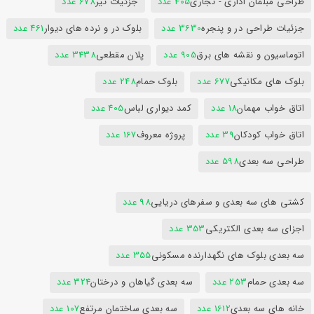
طراحی مبلمان اداری - تجاری
405 عدد
جزئیات تیر
678 عدد
جزئیات طراحی در و پنجره
3630 عدد
بلوک در و نرده های دیوار
461 عدد
اتوماسیون و نقشه های برق
905 عدد
پلان مقطعی
3438 عدد
بلوک های مکانیکی
677 عدد
بلوک حمام
248 عدد
اتاق خواب مهمان
18 عدد
کمد دیواری لباس
405 عدد
اتاق خواب کودکان
39 عدد
پروژه معروف
167 عدد
طراحی سه بعدی
598 عدد
کشتی های سه بعدی و سفرهای دریایی
98 عدد
اجزای سه بعدی الکتریکی
353 عدد
سه بعدی بلوک های نگهدارنده مسکونی
355 عدد
سه بعدی حمام
253 عدد
سه بعدی گیاهان و درختان
324 عدد
خانه های سه بعدی
1612 عدد
سه بعدی ساختمان مرتفع
107 عدد