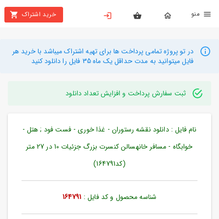
نو
خرید اشتراک
X
بستن
منو
محصولات
در تو پروژه تمامی پرداخت ها برای تهیه اشتراک میباشد با خرید هر
فایل میتوانید به مدت حداقل یک ماه 35 فایل را دانلود کنید
تهیه
اشتراک
ثبت سفارش پرداخت و افزایش تعداد دانلود
راهنما
نام فایل : دانلود نقشه رستوران - غذا خوری - فست فود ; هتل -
دانلود
خرید
خوابگاه - مسافر خانهسالن کنسرت بزرگ جزئیات 10 در 27 متر
ها
(کد164791)
حساب
شناسه محصول و کد فایل :
164791
کاربری