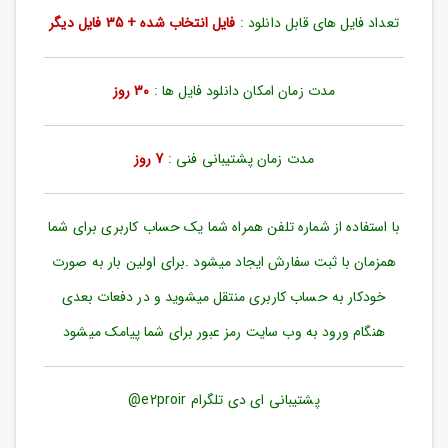
ورود
تعداد فایل های قابل دانلود :
فایل انتخاب شده + 35 فایل دیگر
به
حساب
کاربری
مدت زمان امکان دانلود فایل ها :
30 روز
ثبت
نام
مدت زمان پشتیبانی فنی :
7 روز
بازیابی
رمز
عبور
با استفاده از شماره تلفن همراه شما یک حساب کاربری برای شما
علاقه
همزمان با ثبت سفارش ایجاد میشود .برای اولین بار به صورت
مندی
ها
خودکار به حساب کاربری منتقل میشوید و در دفعات بعدی
هنگام ورود به وب سایت رمز عبور برای شما پیامک میشود
پشتیبانی ای دی تلگرام e2proir@