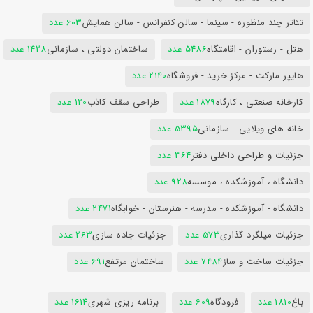
تئاتر چند منظوره - سینما - سالن کنفرانس - سالن همایش
603 عدد
هتل - رستوران - اقامتگاه
5486 عدد
ساختمان دولتی ، سازمانی
1428 عدد
هایپر مارکت - مرکز خرید - فروشگاه
2140 عدد
کارخانه صنعتی ، کارگاه
1879 عدد
طراحی سقف کاذب
120 عدد
خانه های ویلایی - سازمانی
5395 عدد
جزئیات و طراحی داخلی دفتر
364 عدد
دانشگاه ، آموزشکده ، موسسه
928 عدد
دانشگاه - آموزشکده - مدرسه - هنرستان - خوابگاه
2471 عدد
جزئیات میلگرد گذاری
573 عدد
جزئیات جاده سازی
263 عدد
جزئیات ساخت و ساز
7484 عدد
ساختمان مرتفع
691 عدد
باغ
1810 عدد
فرودگاه
609 عدد
برنامه ریزی شهری
1614 عدد