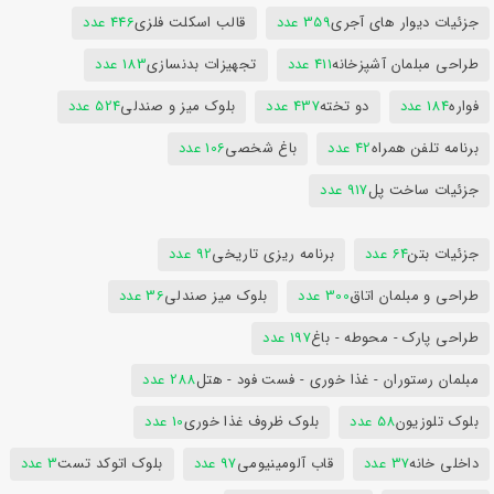
جزئیات دیوار های آجری
359 عدد
قالب اسکلت فلزی
446 عدد
طراحی مبلمان آشپزخانه
411 عدد
تجهیزات بدنسازی
183 عدد
فواره
184 عدد
دو تخته
437 عدد
بلوک میز و صندلی
524 عدد
برنامه تلفن همراه
42 عدد
باغ شخصی
106 عدد
جزئیات ساخت پل
917 عدد
جزئیات بتن
64 عدد
برنامه ریزی تاریخی
92 عدد
طراحی و مبلمان اتاق
300 عدد
بلوک میز صندلی
36 عدد
طراحی پارک - محوطه - باغ
197 عدد
مبلمان رستوران - غذا خوری - فست فود - هتل
288 عدد
بلوک تلوزیون
58 عدد
بلوک ظروف غذا خوری
10 عدد
داخلی خانه
37 عدد
قاب آلومینیومی
97 عدد
بلوک اتوکد تست
3 عدد