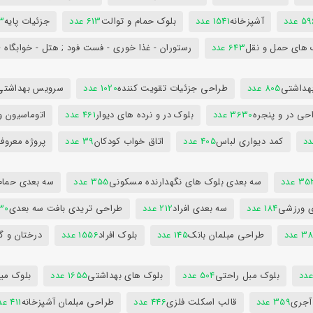
5 عدد
آشپزخانه
1541 عدد
بلوک حمام و توالت
613 عدد
جزئیات پایه
63
 های حمل و نقل
643 عدد
رستوران - غذا خوری - فست فود ; هتل - خوابگاه -
هداشتی
805 عدد
طراحی جزئیات تقویت کننده
1020 عدد
سرویس بهداشتی
حی در و پنجره
3630 عدد
بلوک در و نرده های دیوار
461 عدد
اتوماسیون و
کمد دیواری لباس
405 عدد
اتاق خواب کودکان
39 عدد
پروژه معروف
3 عدد
سه بعدی بلوک های نگهدارنده مسکونی
355 عدد
سه بعدی حمام
ی ورزشی
184 عدد
سه بعدی افراد
212 عدد
طراحی تریدی بافت سه بعدی
230 
 عدد
طراحی مبلمان بانک
145 عدد
بلوک افراد
1556 عدد
درختان و گ
بلوک مبل راحتی
504 عدد
بلوک های بهداشتی
1655 عدد
بلوک میز
 آجری
359 عدد
قالب اسکلت فلزی
446 عدد
طراحی مبلمان آشپزخانه
411 عدد