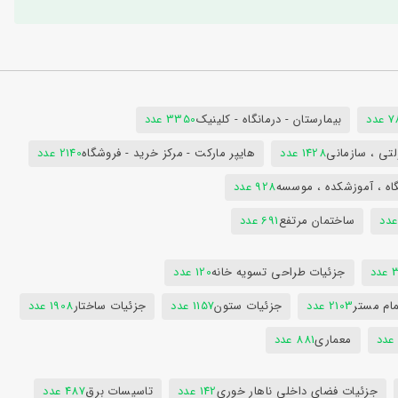
دد
بیمارستان - درمانگاه - کلینیک
3350 عدد
تی ، سازمانی
1428 عدد
هایپر مارکت - مرکز خرید - فروشگاه
2140 عدد
اه ، آموزشکده ، موسسه
928 عدد
ساختمان مرتفع
691 عدد
دد
جزئیات طراحی تسویه خانه
120 عدد
ام مستر
2103 عدد
جزئیات ستون
1157 عدد
جزئیات ساختار
1908 عدد
معماری
881 عدد
جزئیات فضای داخلی ناهار خوری
142 عدد
تاسیسات برق
487 عدد