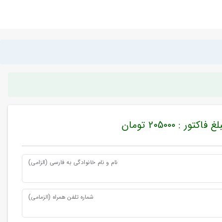
غ فاکتور : 205000 تومان
نام و نام خانوادگی به فارسی (الزامی)
شماره تلفن همراه (الزمامی)