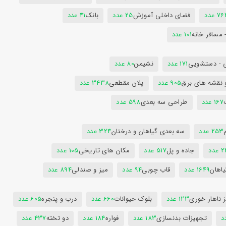
7 عدد
فضای داخلی آموزش
25 عدد
بانک
41 عدد
 مسافر خانه
101 عدد
 - دستشویی
171 عدد
نشیمن
80 عدد
 نقشه های برق
905 عدد
پلان مقطعی
3438 عدد
167 عدد
طراحی سه بعدی
598 عدد
253 عدد
سه بعدی گیاهان و درختان
324 عدد
عدد
جاده و پل
517 عدد
مکان های تاریخی
105 عدد
یاهان
1649 عدد
قاب چوبی
94 عدد
میز و صندلی
894 عدد
 ناهار خوری
123 عدد
بلوک حیوانات
660 عدد
درب و پنجره
605 عدد
تجهیزات بدنسازی
183 عدد
فواره
184 عدد
دو تخته
437 عدد