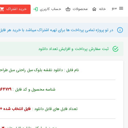
X
محصولات
حساب کاربری
خرید اشتراک
بستن
منو
محصولات
در تو پروژه تمامی پرداخت ها برای تهیه اشتراک میباشد با خرید هر فایل میتوانید به م
تهیه
اشتراک
ثبت سفارش پرداخت و افزایش تعداد دانلود
راهنما
نام فایل : دانلود نقشه بلوک مبل راحتی مبل طراحی (کد9
دانلود
خرید
شناسه محصول و کد فایل :
164729
ها
تعداد فایل های قابل دانلود :
فایل انتخاب شده + 35 فایل دیگ
حساب
کاربری