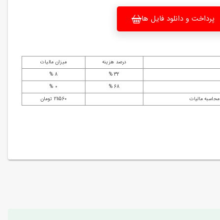
پرداخت و دانلود فایل ها
درصد هزینه
میزان مالیات
8 %
32 %
0 %
68 %
محاسبه مالیات
211560 تومان