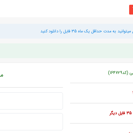
دت حداقل یک ماه 35 فایل را دانلود کنید
16472)
مبل
ر