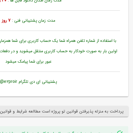
مدت زمان امکان دانلود فایل ها :
30 روز
ورود
به
حساب
کاربری
مدت زمان پشتیبانی فنی :
7 روز
ثبت
نام
با استفاده از شماره تلفن همراه شما یک حساب کاربری برای شما همزما
بازیابی
اولین بار به صورت خودکار به حساب کاربری منتقل میشوید و در دفعات
رمز
عبور برای شما پیامک میشود
عبور
علاقه
مندی
پشتیبانی ای دی تلگرام e2proir@
ها
پرداخت به منزله پذیرفتن قوانین تو پروژه است مطالعه شرایط و قوانین