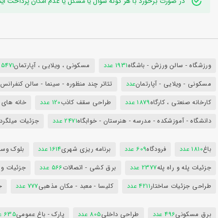
در صورت برخورد با هر گونه سوال یا مشکل یا عدم امکان پرداخت اینترنتی به ایدی تلگر
ورزشگاه - سالن ورزش - باشگاه
1931 عدد
مسکونی ، ویلایی ، آپارتمان
25471 عد
مسکونی - ویلایی - آپارتمان
عدد
تئاتر چند منظوره - سینما - سالن کنفران
کارخانه صنعتی ، کارگاه
1879 عدد
طراحی سقف کاذب
120 عدد
خانه های 
دانشگاه - آموزشکده - مدرسه - هنرستان - خوابگاه
2471 عدد
جزئیات میلگرد
باغ
1810 عدد
فرودگاه
609 عدد
برنامه ریزی شهری
1614 عدد
بلوک وسای
جزئیات پله و راه پله
2377 عدد
برق کشی - اتصالات
566 عدد
جزئیات و
طراحی جزئیات ساختار
4211 عدد
کلیسا - معبد - مکان مذهبی
777 عدد
ج
برق مسکونی
496 عدد
طراحی داخلی
805 عدد
پارک - باغ عمومی
635 عدد