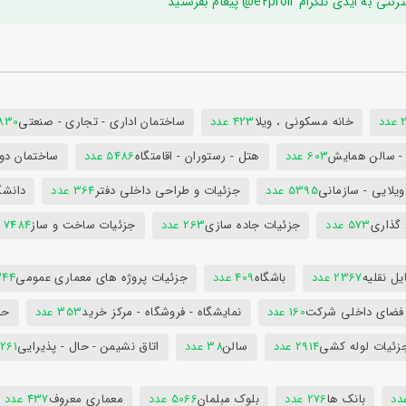
ام e2proir@ پیغام بفرستید
د
خانه مسکونی ، ویلا
423 عدد
ساختمان اداری - تجاری - صنعتی
7830 ع
س - سالن همایش
603 عدد
هتل - رستوران - اقامتگاه
5486 عدد
ساختمان دول
ویلایی - سازمانی
5395 عدد
جزئیات و طراحی داخلی دفتر
364 عدد
دانشگ
 گذاری
573 عدد
جزئیات جاده سازی
263 عدد
جزئیات ساخت و ساز
7484 عدد
ل نقلیه
2367 عدد
باشگاه
409 عدد
جزئیات پروژه های معماری عمومی
344 ع
 فضای داخلی شرکت
160 عدد
نمایشگاه - فروشگاه - مرکز خرید
353 عدد
حم
زئیات لوله کشی
2914 عدد
سالن
38 عدد
اتاق نشیمن - حال - پذیرایی
261 عدد
بانک ها
276 عدد
بلوک مبلمان
5066 عدد
معماری معروف
437 عدد