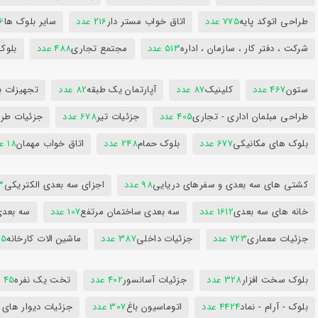
طراحی اتوکد پایه
775 عدد
اتاق خواب مستر دار
216 عدد
سایر بلوک ها
96
شرکت ، دفتر کار ، سازمان ، اداره
513 عدد
مجتمع تجاری
488 عدد
بلوک
ستون
467 عدد
کلینیک
87 عدد
آپارتمان یک طبقه
82 عدد
تجهیزات ب
طراحی مبلمان اداری - تجاری
405 عدد
جزئیات تیر
678 عدد
جزئیات طرا
بلوک های مکانیکی
677 عدد
بلوک حمام
248 عدد
اتاق خواب مهمان
18 عدد
کشتی های سه بعدی و سفرهای دریایی
98 عدد
اجزای سه بعدی الکتریکی
53
خانه های سه بعدی
1612 عدد
سه بعدی ساختمان مرتفع
107 عدد
سه بعد
جزئیات معماری
723 عدد
جزئیات داخلی
387 عدد
ماشین الات کارخانه
385
بلوک سخت افزار
328 عدد
جزئیات آسانسور
402 عدد
تخت یک نفره
45 عدد
بلوک - آرام - نماد
4424 عدد
اتوماسیون باغ
307 عدد
جزئیات دیوار های