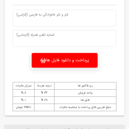
نام و نام خانوادگی به فارسی (الزامی)
شماره تلفن همراه (الزمامی)
پرداخت و دانلود فایل ها
ریز فاکتور ها
درصد هزینه
میزان مالیات
واحد فروش
32 %
8 %
فایل ها
68 %
0 %
مبلغ تقریبی قابل پرداخت با محاسبه مالیات
211560 تومان