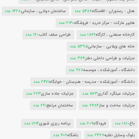
هتل - رستوران - اقامتگاه
5486 عدد
ساختمان دولتی ، سازمانی
1428 عدد
هایپر مارکت - مرکز خرید - فروشگاه
2140 عدد
کارخانه صنعتی ، کارگاه
1879 عدد
طراحی سقف کاذب
120 عدد
خانه های ویلایی - سازمانی
5395 عدد
جزئیات و طراحی داخلی دفتر
364 عدد
دانشگاه ، آموزشکده ، موسسه
928 عدد
دانشگاه - آموزشکده - مدرسه - هنرستان - خوابگاه
2471 عدد
جزئیات میلگرد گذاری
573 عدد
جزئیات جاده سازی
263 عدد
جزئیات ساخت و ساز
7484 عدد
ساختمان مرتفع
691 عدد
باغ
1810 عدد
فرودگاه
609 عدد
برنامه ریزی شهری
1614 عدد
بلوک وسایل نقلیه
2367 عدد
باشگاه
409 عدد