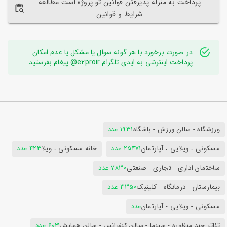
پرداخت به منزله پذیرفتن قوانین تو پروژه است مطالعه
شرایط و قوانین
در صورت برخورد با هر گونه سوال یا مشکل یا عدم امکان
پرداخت اینترنتی به ایدی تلگرام e2proir@ پیغام بفرستید
ورزشگاه - سالن ورزش - باشگاه
1931 عدد
مسکونی ، ویلایی ، آپارتمان
25471 عدد
خانه مسکونی ، ویلا
423 عدد
ساختمان اداری - تجاری - صنعتی
7830 عدد
بیمارستان - درمانگاه - کلینیک
3350 عدد
مسکونی - ویلایی - آپارتمان
عدد
تئاتر چند منظوره - سینما - سالن کنفرانس - سالن همایش
603 عدد