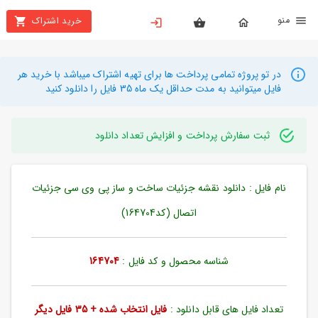
نو
خرید اشتراک
X
بستن
منو
محصولات
در تو پروژه تمامی پرداخت ها برای تهیه اشتراک میباشد با خرید هر
فایل میتوانید به مدت حداقل یک ماه 35 فایل را دانلود کنید
تهیه
اشتراک
ثبت سفارش پرداخت و افزایش تعداد دانلود
راهنما
نام فایل : دانلود نقشه جزئیات ساخت و ساز پی وی سی جزئیات
دانلود
خرید
اتصال (کد164704)
ها
شناسه محصول و کد فایل :
164704
حساب
کاربری
تعداد فایل های قابل دانلود :
فایل انتخاب شده + 35 فایل دیگر