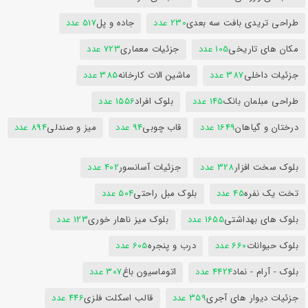
طراحی تریدی بافت سه بعدی
230 عدد
جاده و پل
517 عدد
مکان های تاریخی
105 عدد
جزئیات معماری
723 عدد
جزئیات داخلی
387 عدد
ماشین الات کارخانه
385 عدد
طراحی مبلمان بانک
145 عدد
بلوک افراد
1556 عدد
درختان و گیاهان
1649 عدد
قاب چوبی
94 عدد
میز و صندلی
894 عدد
بلوک سخت افزار
328 عدد
جزئیات آسانسور
402 عدد
تخت یک نفره
45 عدد
بلوک مبل راحتی
504 عدد
بلوک های بهداشتی
1655 عدد
بلوک میز ناهار خوری
123 عدد
بلوک حیوانات
660 عدد
درب و پنجره
605 عدد
بلوک - آرام - نماد
4424 عدد
اتوماسیون باغ
307 عدد
جزئیات دیوار های آجری
359 عدد
قالب اسکلت فلزی
446 عدد