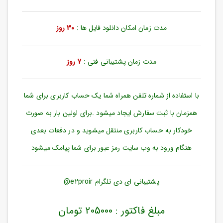
ورود
به
حساب
مدت زمان امکان دانلود فایل ها :
30 روز
کاربری
ثبت
مدت زمان پشتیبانی فنی :
7 روز
نام
بازیابی
رمز
با استفاده از شماره تلفن همراه شما یک حساب کاربری برای شما
عبور
همزمان با ثبت سفارش ایجاد میشود .برای اولین بار به صورت
علاقه
خودکار به حساب کاربری منتقل میشوید و در دفعات بعدی
مندی
ها
هنگام ورود به وب سایت رمز عبور برای شما پیامک میشود
پشتیبانی ای دی تلگرام e2proir@
مبلغ فاکتور : 205000 تومان