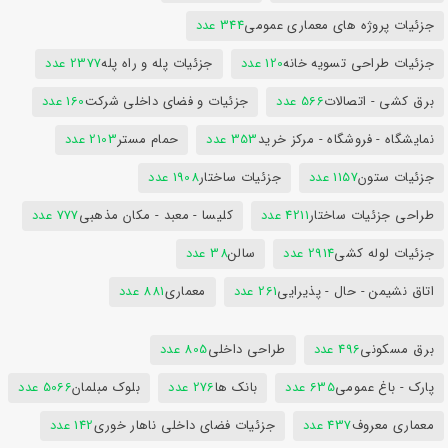
جزئیات پروژه های معماری عمومی
344 عدد
جزئیات طراحی تسویه خانه
120 عدد
جزئیات پله و راه پله
2377 عدد
برق کشی - اتصالات
566 عدد
جزئیات و فضای داخلی شرکت
160 عدد
نمایشگاه - فروشگاه - مرکز خرید
353 عدد
حمام مستر
2103 عدد
جزئیات ستون
1157 عدد
جزئیات ساختار
1908 عدد
طراحی جزئیات ساختار
4211 عدد
کلیسا - معبد - مکان مذهبی
777 عدد
جزئیات لوله کشی
2914 عدد
سالن
38 عدد
اتاق نشیمن - حال - پذیرایی
261 عدد
معماری
881 عدد
برق مسکونی
496 عدد
طراحی داخلی
805 عدد
پارک - باغ عمومی
635 عدد
بانک ها
276 عدد
بلوک مبلمان
5066 عدد
معماری معروف
437 عدد
جزئیات فضای داخلی ناهار خوری
142 عدد