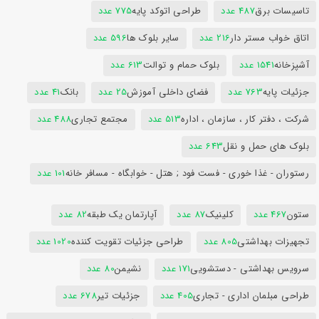
تاسیسات برق
487 عدد
طراحی اتوکد پایه
775 عدد
اتاق خواب مستر دار
216 عدد
سایر بلوک ها
596 عدد
آشپزخانه
1541 عدد
بلوک حمام و توالت
613 عدد
جزئیات پایه
763 عدد
فضای داخلی آموزش
25 عدد
بانک
41 عدد
شرکت ، دفتر کار ، سازمان ، اداره
513 عدد
مجتمع تجاری
488 عدد
بلوک های حمل و نقل
643 عدد
رستوران - غذا خوری - فست فود ; هتل - خوابگاه - مسافر خانه
101 عدد
ستون
467 عدد
کلینیک
87 عدد
آپارتمان یک طبقه
82 عدد
تجهیزات بهداشتی
805 عدد
طراحی جزئیات تقویت کننده
1020 عدد
سرویس بهداشتی - دستشویی
171 عدد
نشیمن
80 عدد
طراحی مبلمان اداری - تجاری
405 عدد
جزئیات تیر
678 عدد