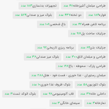
طراحی مبلمان آشپزخانه
411 عدد
تجهیزات بدنسازی
183 عدد
فواره
184 عدد
دو تخته
437 عدد
بلوک میز و صندلی
524 عدد
برنامه تلفن همراه
42 عدد
باغ شخصی
106 عدد
جزئیات ساخت پل
917 عدد
جزئیات بتن
64 عدد
برنامه ریزی تاریخی
92 عدد
طراحی و مبلمان اتاق
300 عدد
بلوک میز صندلی
36 عدد
طراحی پارک - محوطه - باغ
197 عدد
مبلمان رستوران - غذا خوری - فست فود - هتل
288 عدد
بلوک تلوزیون
58 عدد
بلوک ظروف غذا خوری
10 عدد
داخلی خانه
37 عدد
قاب آلومینیومی
97 عدد
بلوک اتوکد تست
3 عدد
نمازخانه
3 عدد
سینمای خانگی
3 عدد