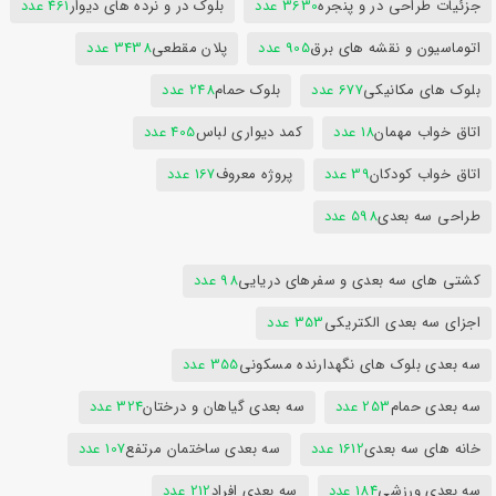
جزئیات طراحی در و پنجره
3630 عدد
بلوک در و نرده های دیوار
461 عدد
اتوماسیون و نقشه های برق
905 عدد
پلان مقطعی
3438 عدد
بلوک های مکانیکی
677 عدد
بلوک حمام
248 عدد
اتاق خواب مهمان
18 عدد
کمد دیواری لباس
405 عدد
اتاق خواب کودکان
39 عدد
پروژه معروف
167 عدد
طراحی سه بعدی
598 عدد
کشتی های سه بعدی و سفرهای دریایی
98 عدد
اجزای سه بعدی الکتریکی
353 عدد
سه بعدی بلوک های نگهدارنده مسکونی
355 عدد
سه بعدی حمام
253 عدد
سه بعدی گیاهان و درختان
324 عدد
خانه های سه بعدی
1612 عدد
سه بعدی ساختمان مرتفع
107 عدد
سه بعدی ورزشی
184 عدد
سه بعدی افراد
212 عدد