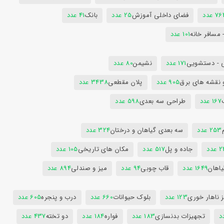
7 عدد
فضای داخلی آموزش
25 عدد
بانک
41 عدد
 مسافر خانه
101 عدد
 - دستشویی
171 عدد
نشیمن
80 عدد
 نقشه های برق
905 عدد
پلان مقطعی
3438 عدد
167 عدد
طراحی سه بعدی
598 عدد
253 عدد
سه بعدی گیاهان و درختان
324 عدد
عدد
جاده و پل
517 عدد
مکان های تاریخی
105 عدد
یاهان
1649 عدد
قاب چوبی
94 عدد
میز و صندلی
894 عدد
 ناهار خوری
123 عدد
بلوک حیوانات
660 عدد
درب و پنجره
605 عدد
تجهیزات بدنسازی
183 عدد
فواره
184 عدد
دو تخته
437 عدد