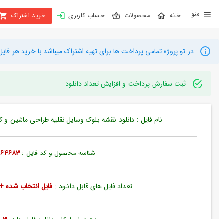
X
محصولات
حساب کاربری
خرید اشتراک
بستن
منو
محصولات
در تو پروژه تمامی پرداخت ها برای تهیه اشتراک میباشد با خرید هر فایل میتوانید به م
تهیه
اشتراک
ثبت سفارش پرداخت و افزایش تعداد دانلود
راهنما
نام فایل : دانلود نقشه بلوک وسایل نقلیه طراحی ماشین و کامیون
دانلود
خرید
شناسه محصول و کد فایل :
164683
ها
تعداد فایل های قابل دانلود :
فایل انتخاب شده + 35 فایل دیگ
حساب
کاربری