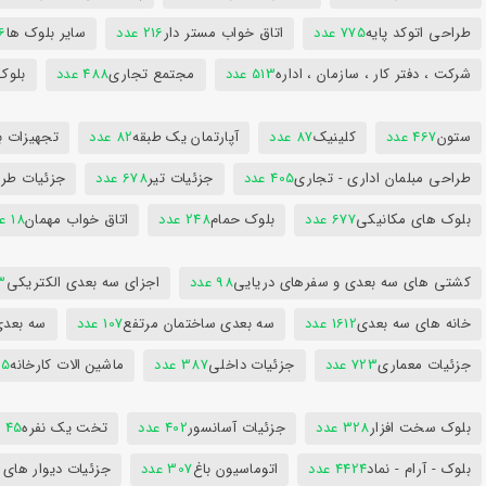
طراحی اتوکد پایه
775 عدد
اتاق خواب مستر دار
216 عدد
سایر بلوک ها
96
شرکت ، دفتر کار ، سازمان ، اداره
513 عدد
مجتمع تجاری
488 عدد
بلوک
ستون
467 عدد
کلینیک
87 عدد
آپارتمان یک طبقه
82 عدد
تجهیزات ب
طراحی مبلمان اداری - تجاری
405 عدد
جزئیات تیر
678 عدد
جزئیات طرا
بلوک های مکانیکی
677 عدد
بلوک حمام
248 عدد
اتاق خواب مهمان
18 عدد
کشتی های سه بعدی و سفرهای دریایی
98 عدد
اجزای سه بعدی الکتریکی
53
خانه های سه بعدی
1612 عدد
سه بعدی ساختمان مرتفع
107 عدد
سه بعد
جزئیات معماری
723 عدد
جزئیات داخلی
387 عدد
ماشین الات کارخانه
385
بلوک سخت افزار
328 عدد
جزئیات آسانسور
402 عدد
تخت یک نفره
45 عدد
بلوک - آرام - نماد
4424 عدد
اتوماسیون باغ
307 عدد
جزئیات دیوار های