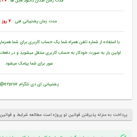
مدت زمان امکان دانلود فایل ها :
30 روز
ورود
به
حساب
کاربری
مدت زمان پشتیبانی فنی :
7 روز
ثبت
نام
با استفاده از شماره تلفن همراه شما یک حساب کاربری برای شما همزما
بازیابی
اولین بار به صورت خودکار به حساب کاربری منتقل میشوید و در دفعات
رمز
عبور برای شما پیامک میشود
عبور
علاقه
مندی
پشتیبانی ای دی تلگرام e2proir@
ها
پرداخت به منزله پذیرفتن قوانین تو پروژه است مطالعه شرایط و قوانین