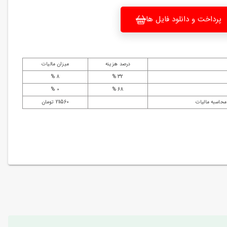
پرداخت و دانلود فایل ها
درصد هزینه
میزان مالیات
8 %
32 %
0 %
68 %
محاسبه مالیات
211560 تومان