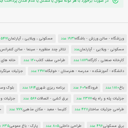
در صورت برخورد با هر گونه سوال یا مشکل یا عدم امکان پرداخت اینترنتی به ایدی تلگر
ورزشگاه - سالن ورزش - باشگاه
1931 عدد
مسکونی ، ویلایی ، آپارتمان
25471 عد
مسکونی - ویلایی - آپارتمان
عدد
تئاتر چند منظوره - سینما - سالن کنفران
کارخانه صنعتی ، کارگاه
1879 عدد
طراحی سقف کاذب
120 عدد
خانه های 
دانشگاه - آموزشکده - مدرسه - هنرستان - خوابگاه
2471 عدد
جزئیات میلگرد
باغ
1810 عدد
فرودگاه
609 عدد
برنامه ریزی شهری
1614 عدد
بلوک وسای
جزئیات پله و راه پله
2377 عدد
برق کشی - اتصالات
566 عدد
جزئیات و
طراحی جزئیات ساختار
4211 عدد
کلیسا - معبد - مکان مذهبی
777 عدد
ج
برق مسکونی
496 عدد
طراحی داخلی
805 عدد
پارک - باغ عمومی
635 عدد