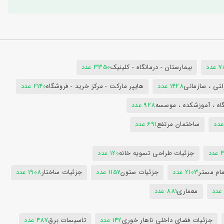
دد
بیمارستان - درمانگاه - کلینیک
3350 عدد
تی ، سازمانی
1428 عدد
هایپر مارکت - مرکز خرید - فروشگاه
2140 عدد
اه ، آموزشکده ، موسسه
928 عدد
ساختمان مرتفع
691 عدد
دد
جزئیات طراحی تسویه خانه
120 عدد
ام مستر
2103 عدد
جزئیات ستون
1157 عدد
جزئیات ساختار
1908 عدد
معماری
881 عدد
جزئیات فضای داخلی ناهار خوری
142 عدد
تاسیسات برق
487 عدد