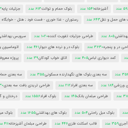
5 عدد
آشپزخانه
1541 عدد
بلوک حمام و توالت
613 عدد
جزئیات پایه
63
 های حمل و نقل
643 عدد
رستوران - غذا خوری - فست فود ; هتل - خوابگاه -
هداشتی
805 عدد
طراحی جزئیات تقویت کننده
1020 عدد
سرویس بهداشتی
حی در و پنجره
3630 عدد
بلوک در و نرده های دیوار
461 عدد
اتوماسیون و
کمد دیواری لباس
405 عدد
اتاق خواب کودکان
39 عدد
پروژه معروف
3 عدد
سه بعدی بلوک های نگهدارنده مسکونی
355 عدد
سه بعدی حمام
ی ورزشی
184 عدد
سه بعدی افراد
212 عدد
طراحی تریدی بافت سه بعدی
230 
 عدد
طراحی مبلمان بانک
145 عدد
بلوک افراد
1556 عدد
درختان و گ
بلوک مبل راحتی
504 عدد
بلوک های بهداشتی
1655 عدد
بلوک میز
 آجری
359 عدد
قالب اسکلت فلزی
446 عدد
طراحی مبلمان آشپزخانه
411 عدد