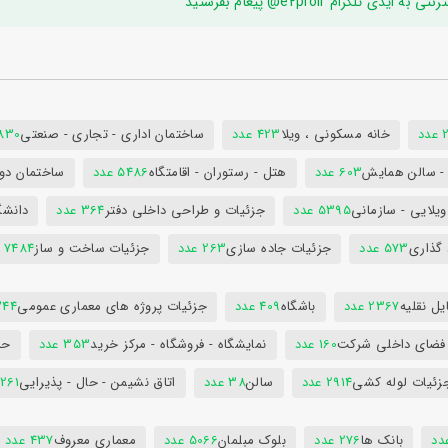
ام e2proir@ پیغام بفرستید
د
خانه مسکونی ، ویلا
423 عدد
ساختمان اداری - تجاری - صنعتی
7830 ع
س - سالن همایش
603 عدد
هتل - رستوران - اقامتگاه
5486 عدد
ساختمان دول
ویلایی - سازمانی
5395 عدد
جزئیات و طراحی داخلی دفتر
364 عدد
دانشگ
 گذاری
573 عدد
جزئیات جاده سازی
263 عدد
جزئیات ساخت و ساز
7484 عدد
ل نقلیه
2367 عدد
باشگاه
409 عدد
جزئیات پروژه های معماری عمومی
344 ع
 فضای داخلی شرکت
160 عدد
نمایشگاه - فروشگاه - مرکز خرید
353 عدد
حم
زئیات لوله کشی
2914 عدد
سالن
38 عدد
اتاق نشیمن - حال - پذیرایی
261 عدد
بانک ها
276 عدد
بلوک مبلمان
5066 عدد
معماری معروف
437 عدد