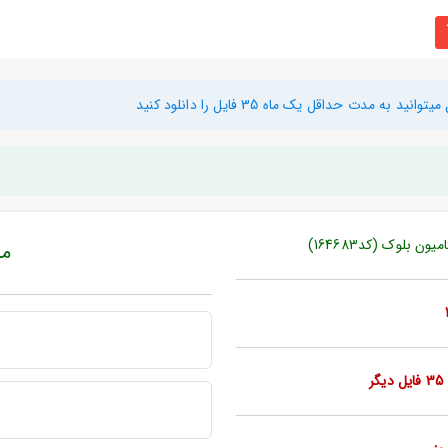
دت حداقل یک ماه 35 فایل را دانلود کنید
 بلوک (کد164683)
مبل
ر