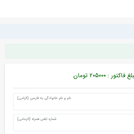
غ فاکتور : 205000 تومان
نام و نام خانوادگی به فارسی (الزامی)
شماره تلفن همراه (الزمامی)