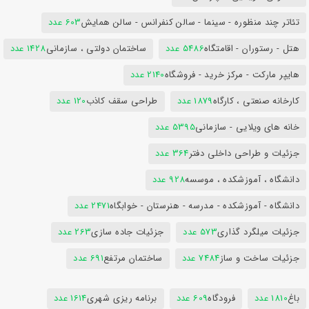
تئاتر چند منظوره - سینما - سالن کنفرانس - سالن همایش
603 عدد
هتل - رستوران - اقامتگاه
5486 عدد
ساختمان دولتی ، سازمانی
1428 عدد
هایپر مارکت - مرکز خرید - فروشگاه
2140 عدد
کارخانه صنعتی ، کارگاه
1879 عدد
طراحی سقف کاذب
120 عدد
خانه های ویلایی - سازمانی
5395 عدد
جزئیات و طراحی داخلی دفتر
364 عدد
دانشگاه ، آموزشکده ، موسسه
928 عدد
دانشگاه - آموزشکده - مدرسه - هنرستان - خوابگاه
2471 عدد
جزئیات میلگرد گذاری
573 عدد
جزئیات جاده سازی
263 عدد
جزئیات ساخت و ساز
7484 عدد
ساختمان مرتفع
691 عدد
باغ
1810 عدد
فرودگاه
609 عدد
برنامه ریزی شهری
1614 عدد