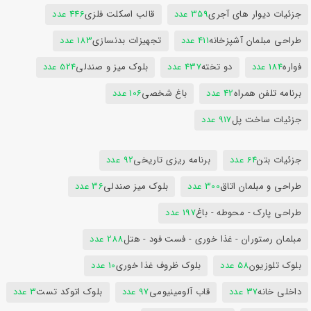
جزئیات دیوار های آجری
359 عدد
قالب اسکلت فلزی
446 عدد
طراحی مبلمان آشپزخانه
411 عدد
تجهیزات بدنسازی
183 عدد
فواره
184 عدد
دو تخته
437 عدد
بلوک میز و صندلی
524 عدد
برنامه تلفن همراه
42 عدد
باغ شخصی
106 عدد
جزئیات ساخت پل
917 عدد
جزئیات بتن
64 عدد
برنامه ریزی تاریخی
92 عدد
طراحی و مبلمان اتاق
300 عدد
بلوک میز صندلی
36 عدد
طراحی پارک - محوطه - باغ
197 عدد
مبلمان رستوران - غذا خوری - فست فود - هتل
288 عدد
بلوک تلوزیون
58 عدد
بلوک ظروف غذا خوری
10 عدد
داخلی خانه
37 عدد
قاب آلومینیومی
97 عدد
بلوک اتوکد تست
3 عدد