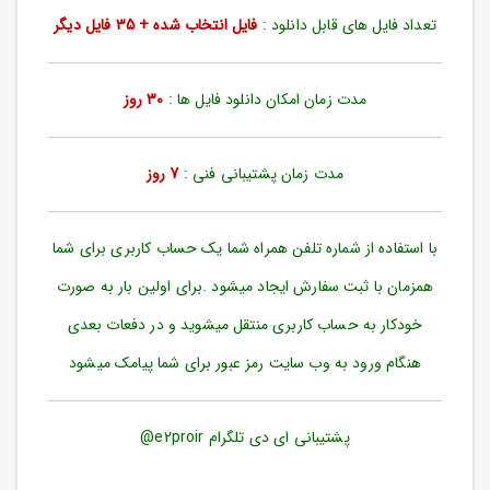
ورود
تعداد فایل های قابل دانلود :
فایل انتخاب شده + 35 فایل دیگر
به
حساب
کاربری
مدت زمان امکان دانلود فایل ها :
30 روز
ثبت
نام
مدت زمان پشتیبانی فنی :
7 روز
بازیابی
رمز
عبور
با استفاده از شماره تلفن همراه شما یک حساب کاربری برای شما
علاقه
همزمان با ثبت سفارش ایجاد میشود .برای اولین بار به صورت
مندی
ها
خودکار به حساب کاربری منتقل میشوید و در دفعات بعدی
هنگام ورود به وب سایت رمز عبور برای شما پیامک میشود
پشتیبانی ای دی تلگرام e2proir@