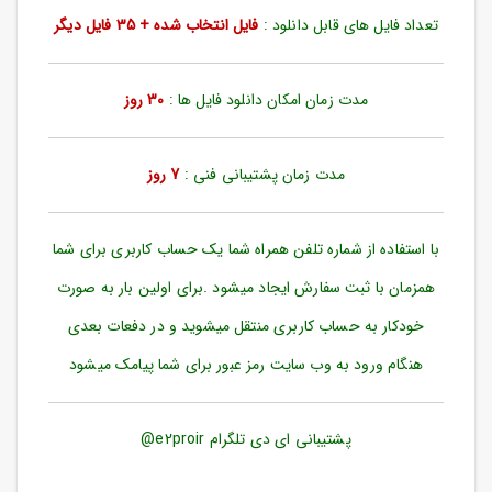
ورود
تعداد فایل های قابل دانلود :
فایل انتخاب شده + 35 فایل دیگر
به
حساب
کاربری
مدت زمان امکان دانلود فایل ها :
30 روز
ثبت
نام
مدت زمان پشتیبانی فنی :
7 روز
بازیابی
رمز
عبور
با استفاده از شماره تلفن همراه شما یک حساب کاربری برای شما
علاقه
همزمان با ثبت سفارش ایجاد میشود .برای اولین بار به صورت
مندی
ها
خودکار به حساب کاربری منتقل میشوید و در دفعات بعدی
هنگام ورود به وب سایت رمز عبور برای شما پیامک میشود
پشتیبانی ای دی تلگرام e2proir@