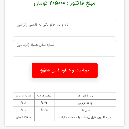
مبلغ فاکتور : 205000 تومان
نام و نام خانوادگی به فارسی (الزامی)
شماره تلفن همراه (الزمامی)
پرداخت و دانلود فایل ها
ریز فاکتور ها
درصد هزینه
میزان مالیات
واحد فروش
32 %
8 %
فایل ها
68 %
0 %
مبلغ تقریبی قابل پرداخت با محاسبه مالیات
211560 تومان