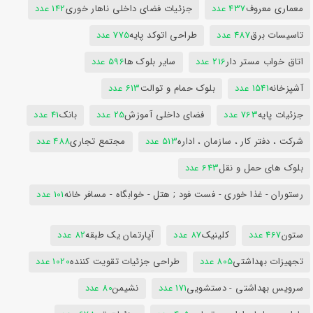
معماری معروف
437 عدد
جزئیات فضای داخلی ناهار خوری
142 عدد
تاسیسات برق
487 عدد
طراحی اتوکد پایه
775 عدد
اتاق خواب مستر دار
216 عدد
سایر بلوک ها
596 عدد
آشپزخانه
1541 عدد
بلوک حمام و توالت
613 عدد
جزئیات پایه
763 عدد
فضای داخلی آموزش
25 عدد
بانک
41 عدد
شرکت ، دفتر کار ، سازمان ، اداره
513 عدد
مجتمع تجاری
488 عدد
بلوک های حمل و نقل
643 عدد
رستوران - غذا خوری - فست فود ; هتل - خوابگاه - مسافر خانه
101 عدد
ستون
467 عدد
کلینیک
87 عدد
آپارتمان یک طبقه
82 عدد
تجهیزات بهداشتی
805 عدد
طراحی جزئیات تقویت کننده
1020 عدد
سرویس بهداشتی - دستشویی
171 عدد
نشیمن
80 عدد