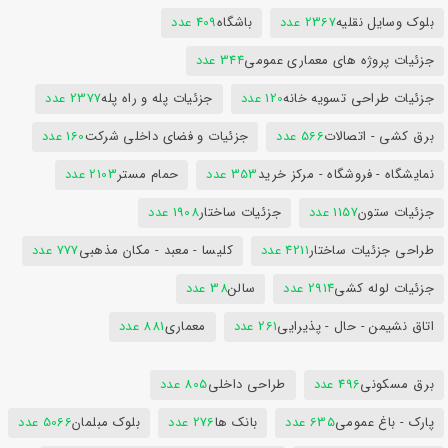
بلوک وسایل نقلیه
2367 عدد
باشگاه
409 عدد
جزئیات پروژه های معماری عمومی
344 عدد
جزئیات طراحی تسویه خانه
120 عدد
جزئیات پله و راه پله
2377 عدد
برق کشی - اتصالات
566 عدد
جزئیات و فضای داخلی شرکت
160 عدد
نمایشگاه - فروشگاه - مرکز خرید
353 عدد
حمام مستر
2103 عدد
جزئیات ستون
1157 عدد
جزئیات ساختار
1908 عدد
طراحی جزئیات ساختار
4211 عدد
کلیسا - معبد - مکان مذهبی
777 عدد
جزئیات لوله کشی
2914 عدد
سالن
38 عدد
اتاق نشیمن - حال - پذیرایی
261 عدد
معماری
881 عدد
برق مسکونی
496 عدد
طراحی داخلی
805 عدد
پارک - باغ عمومی
635 عدد
بانک ها
276 عدد
بلوک مبلمان
5066 عدد