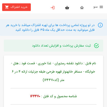
نو
خرید اشتراک
X
بستن
منو
محصولات
در تو پروژه تمامی پرداخت ها برای تهیه اشتراک میباشد با خرید هر
فایل میتوانید به مدت حداقل یک ماه 35 فایل را دانلود کنید
تهیه
اشتراک
ثبت سفارش پرداخت و افزایش تعداد دانلود
راهنما
نام فایل : دانلود نقشه رستوران - غذا خوری - فست فود ; هتل -
دانلود
خرید
خوابگاه - مسافر خانهنوار قهوه طرحی طبقه جزئیات ارائه 4 در 6
ها
متر (کد164470)
حساب
شناسه محصول و کد فایل :
164470
کاربری