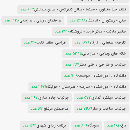
تئاتر چند منظوره - سینما - سالن کنفرانس - سالن همایش
603 عدد
هتل - رستوران - اقامتگاه
5486 عدد
ساختمان دولتی ، سازمانی
1428 عدد
هایپر مارکت - مرکز خرید - فروشگاه
2140 عدد
کارخانه صنعتی ، کارگاه
1879 عدد
طراحی سقف کاذب
120 عدد
خانه های ویلایی - سازمانی
5395 عدد
جزئیات و طراحی داخلی دفتر
364 عدد
دانشگاه ، آموزشکده ، موسسه
928 عدد
دانشگاه - آموزشکده - مدرسه - هنرستان - خوابگاه
2471 عدد
جزئیات میلگرد گذاری
573 عدد
جزئیات جاده سازی
263 عدد
جزئیات ساخت و ساز
7484 عدد
ساختمان مرتفع
691 عدد
باغ
1810 عدد
فرودگاه
609 عدد
برنامه ریزی شهری
1614 عدد