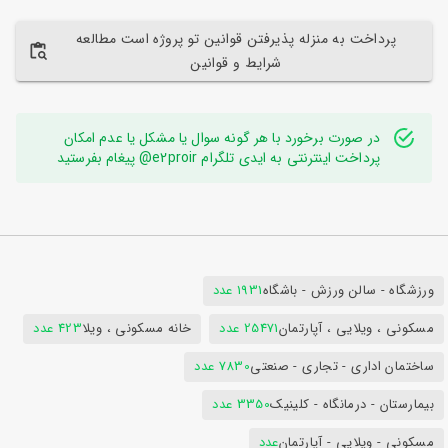
پرداخت به منزله پذیرفتن قوانین تو پروژه است مطالعه
شرایط و قوانین
در صورت برخورد با هر گونه سوال یا مشکل یا عدم امکان
پرداخت اینترنتی به ایدی تلگرام e2proir@ پیغام بفرستید
ورزشگاه - سالن ورزش - باشگاه
1931 عدد
مسکونی ، ویلایی ، آپارتمان
25471 عدد
خانه مسکونی ، ویلا
423 عدد
ساختمان اداری - تجاری - صنعتی
7830 عدد
بیمارستان - درمانگاه - کلینیک
3350 عدد
مسکونی - ویلایی - آپارتمان
عدد