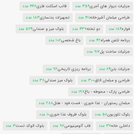
جزئیات دیوار های آجری
359 عدد
قالب اسکلت فلزی
446 عدد
طراحی مبلمان آشپزخانه
411 عدد
تجهیزات بدنسازی
183 عدد
فواره
184 عدد
دو تخته
437 عدد
بلوک میز و صندلی
524 عدد
برنامه تلفن همراه
42 عدد
باغ شخصی
106 عدد
جزئیات ساخت پل
917 عدد
جزئیات بتن
64 عدد
برنامه ریزی تاریخی
92 عدد
طراحی و مبلمان اتاق
300 عدد
بلوک میز صندلی
36 عدد
طراحی پارک - محوطه - باغ
197 عدد
مبلمان رستوران - غذا خوری - فست فود - هتل
288 عدد
بلوک تلوزیون
58 عدد
بلوک ظروف غذا خوری
10 عدد
داخلی خانه
37 عدد
قاب آلومینیومی
97 عدد
بلوک اتوکد تست
3 عدد