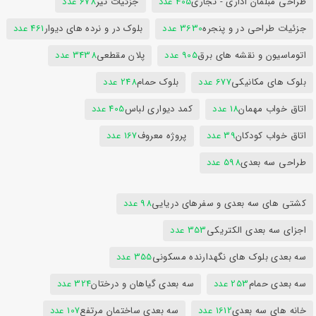
طراحی مبلمان اداری - تجاری
405 عدد
جزئیات تیر
678 عدد
جزئیات طراحی در و پنجره
3630 عدد
بلوک در و نرده های دیوار
461 عدد
اتوماسیون و نقشه های برق
905 عدد
پلان مقطعی
3438 عدد
بلوک های مکانیکی
677 عدد
بلوک حمام
248 عدد
اتاق خواب مهمان
18 عدد
کمد دیواری لباس
405 عدد
اتاق خواب کودکان
39 عدد
پروژه معروف
167 عدد
طراحی سه بعدی
598 عدد
کشتی های سه بعدی و سفرهای دریایی
98 عدد
اجزای سه بعدی الکتریکی
353 عدد
سه بعدی بلوک های نگهدارنده مسکونی
355 عدد
سه بعدی حمام
253 عدد
سه بعدی گیاهان و درختان
324 عدد
خانه های سه بعدی
1612 عدد
سه بعدی ساختمان مرتفع
107 عدد