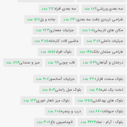
سه بعدی ورزشی
184 عدد
سه بعدی افراد
212 عدد
طراحی تریدی بافت سه بعدی
230 عدد
جاده و پل
517 عدد
مکان های تاریخی
105 عدد
جزئیات معماری
723 عدد
جزئیات داخلی
387 عدد
ماشین الات کارخانه
385 عدد
طراحی مبلمان بانک
145 عدد
بلوک افراد
1556 عدد
درختان و گیاهان
1649 عدد
قاب چوبی
94 عدد
میز و صندلی
894 عدد
بلوک سخت افزار
328 عدد
جزئیات آسانسور
402 عدد
تخت یک نفره
45 عدد
بلوک مبل راحتی
504 عدد
بلوک های بهداشتی
1655 عدد
بلوک میز ناهار خوری
123 عدد
بلوک حیوانات
660 عدد
درب و پنجره
605 عدد
بلوک - آرام - نماد
4424 عدد
اتوماسیون باغ
307 عدد