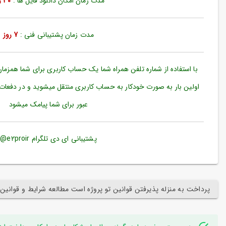
مدت زمان امکان دانلود فایل ها :
30 روز
ورود
به
حساب
کاربری
مدت زمان پشتیبانی فنی :
7 روز
ثبت
نام
با استفاده از شماره تلفن همراه شما یک حساب کاربری برای شما همزما
بازیابی
اولین بار به صورت خودکار به حساب کاربری منتقل میشوید و در دفعات
رمز
عبور برای شما پیامک میشود
عبور
علاقه
مندی
پشتیبانی ای دی تلگرام e2proir@
ها
پرداخت به منزله پذیرفتن قوانین تو پروژه است مطالعه شرایط و قوانین