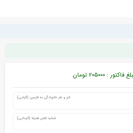
غ فاکتور : 205000 تومان
نام و نام خانوادگی به فارسی (الزامی)
شماره تلفن همراه (الزمامی)