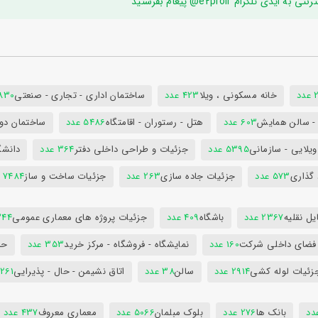
ام e2proir@ پیغام بفرستید
د
خانه مسکونی ، ویلا
423 عدد
ساختمان اداری - تجاری - صنعتی
7830 ع
س - سالن همایش
603 عدد
هتل - رستوران - اقامتگاه
5486 عدد
ساختمان دول
ویلایی - سازمانی
5395 عدد
جزئیات و طراحی داخلی دفتر
364 عدد
دانشگ
 گذاری
573 عدد
جزئیات جاده سازی
263 عدد
جزئیات ساخت و ساز
7484 عدد
ل نقلیه
2367 عدد
باشگاه
409 عدد
جزئیات پروژه های معماری عمومی
344 ع
 فضای داخلی شرکت
160 عدد
نمایشگاه - فروشگاه - مرکز خرید
353 عدد
حم
زئیات لوله کشی
2914 عدد
سالن
38 عدد
اتاق نشیمن - حال - پذیرایی
261 عدد
بانک ها
276 عدد
بلوک مبلمان
5066 عدد
معماری معروف
437 عدد