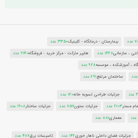
دد
بیمارستان - درمانگاه - کلینیک
3350 عدد
تی ، سازمانی
1428 عدد
هایپر مارکت - مرکز خرید - فروشگاه
2140 عدد
اه ، آموزشکده ، موسسه
928 عدد
ساختمان مرتفع
691 عدد
دد
جزئیات طراحی تسویه خانه
120 عدد
ام مستر
2103 عدد
جزئیات ستون
1157 عدد
جزئیات ساختار
1908 عدد
معماری
881 عدد
جزئیات فضای داخلی ناهار خوری
142 عدد
تاسیسات برق
487 عدد