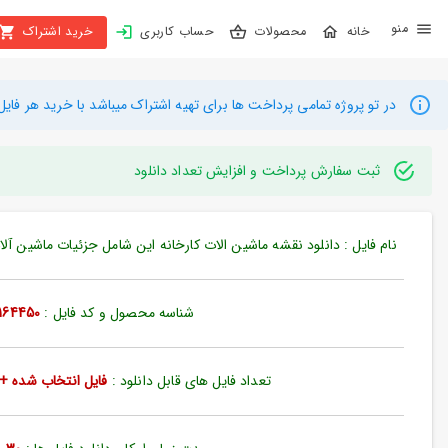
X
محصولات
حساب کاربری
خرید اشتراک
بستن
منو
محصولات
در تو پروژه تمامی پرداخت ها برای تهیه اشتراک میباشد با خرید هر فایل میتوانید به م
تهیه
اشتراک
ثبت سفارش پرداخت و افزایش تعداد دانلود
راهنما
نام فایل : دانلود نقشه ماشین الات کارخانه این شامل جزئیات ماشین آلات ها
دانلود
خرید
شناسه محصول و کد فایل :
164450
ها
تعداد فایل های قابل دانلود :
فایل انتخاب شده + 35 فایل دیگ
حساب
کاربری