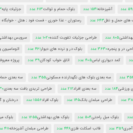
5 عدد
آشپزخانه
1541 عدد
بلوک حمام و توالت
613 عدد
جزئیات پایه
63
 های حمل و نقل
643 عدد
رستوران - غذا خوری - فست فود ; هتل - خوابگاه -
هداشتی
805 عدد
طراحی جزئیات تقویت کننده
1020 عدد
سرویس بهداشتی
حی در و پنجره
3630 عدد
بلوک در و نرده های دیوار
461 عدد
اتوماسیون و
کمد دیواری لباس
405 عدد
اتاق خواب کودکان
39 عدد
پروژه معروف
3 عدد
سه بعدی بلوک های نگهدارنده مسکونی
355 عدد
سه بعدی حمام
ی ورزشی
184 عدد
سه بعدی افراد
212 عدد
طراحی تریدی بافت سه بعدی
230 
 عدد
طراحی مبلمان بانک
145 عدد
بلوک افراد
1556 عدد
درختان و گ
بلوک مبل راحتی
504 عدد
بلوک های بهداشتی
1655 عدد
بلوک میز
 آجری
359 عدد
قالب اسکلت فلزی
446 عدد
طراحی مبلمان آشپزخانه
411 عدد