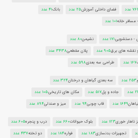
7 عدد
فضای داخلی آموزش
25 عدد
بانک
41 عدد
 مسافر خانه
101 عدد
 - دستشویی
171 عدد
نشیمن
80 عدد
 نقشه های برق
905 عدد
پلان مقطعی
3438 عدد
167 عدد
طراحی سه بعدی
598 عدد
253 عدد
سه بعدی گیاهان و درختان
324 عدد
عدد
جاده و پل
517 عدد
مکان های تاریخی
105 عدد
یاهان
1649 عدد
قاب چوبی
94 عدد
میز و صندلی
894 عدد
 ناهار خوری
123 عدد
بلوک حیوانات
660 عدد
درب و پنجره
605 عدد
تجهیزات بدنسازی
183 عدد
فواره
184 عدد
دو تخته
437 عدد