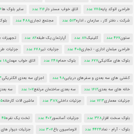
طراحی اتوکد پایه
775 عدد
اتاق خواب مستر دار
216 عدد
سایر بلوک ها
96
شرکت ، دفتر کار ، سازمان ، اداره
513 عدد
مجتمع تجاری
488 عدد
بلوک
ستون
467 عدد
کلینیک
87 عدد
آپارتمان یک طبقه
82 عدد
تجهیزات ب
طراحی مبلمان اداری - تجاری
405 عدد
جزئیات تیر
678 عدد
جزئیات طرا
بلوک های مکانیکی
677 عدد
بلوک حمام
248 عدد
اتاق خواب مهمان
18 عدد
کشتی های سه بعدی و سفرهای دریایی
98 عدد
اجزای سه بعدی الکتریکی
53
خانه های سه بعدی
1612 عدد
سه بعدی ساختمان مرتفع
107 عدد
سه بعد
جزئیات معماری
723 عدد
جزئیات داخلی
387 عدد
ماشین الات کارخانه
385
بلوک سخت افزار
328 عدد
جزئیات آسانسور
402 عدد
تخت یک نفره
45 عدد
بلوک - آرام - نماد
4424 عدد
اتوماسیون باغ
307 عدد
جزئیات دیوار های