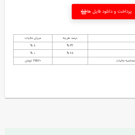
پرداخت و دانلود فایل ها
درصد هزینه
میزان مالیات
8 %
32 %
0 %
68 %
محاسبه مالیات
211560 تومان