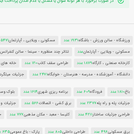
در صورت برخورد با هر گونه سوال یا مشکل یا عدم امکان پرداخت اینترنتی به ایدی تلگر
ورزشگاه - سالن ورزش - باشگاه
1931 عدد
مسکونی ، ویلایی ، آپارتمان
25471 عد
مسکونی - ویلایی - آپارتمان
عدد
تئاتر چند منظوره - سینما - سالن کنفران
کارخانه صنعتی ، کارگاه
1879 عدد
طراحی سقف کاذب
120 عدد
خانه های 
دانشگاه - آموزشکده - مدرسه - هنرستان - خوابگاه
2471 عدد
جزئیات میلگرد
باغ
1810 عدد
فرودگاه
609 عدد
برنامه ریزی شهری
1614 عدد
بلوک وسای
جزئیات پله و راه پله
2377 عدد
برق کشی - اتصالات
566 عدد
جزئیات و
طراحی جزئیات ساختار
4211 عدد
کلیسا - معبد - مکان مذهبی
777 عدد
ج
برق مسکونی
496 عدد
طراحی داخلی
805 عدد
پارک - باغ عمومی
635 عدد