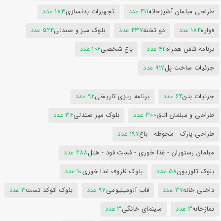
طراحی مبلمان آشپزخانه
411 عدد
تجهیزات بدنسازی
183 عدد
فواره
184 عدد
دو تخته
437 عدد
بلوک میز و صندلی
524 عدد
برنامه تلفن همراه
42 عدد
باغ شخصی
106 عدد
جزئیات ساخت پل
917 عدد
جزئیات بتن
64 عدد
برنامه ریزی تاریخی
92 عدد
طراحی و مبلمان اتاق
300 عدد
بلوک میز صندلی
36 عدد
طراحی پارک - محوطه - باغ
197 عدد
مبلمان رستوران - غذا خوری - فست فود - هتل
288 عدد
بلوک تلوزیون
58 عدد
بلوک ظروف غذا خوری
10 عدد
داخلی خانه
37 عدد
قاب آلومینیومی
97 عدد
بلوک اتوکد تست
3 عدد
نمازخانه
3 عدد
سینمای خانگی
3 عدد