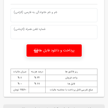
نام و نام خانوادگی به فارسی (الزامی)
شماره تلفن همراه (الزمامی)
پرداخت و دانلود فایل ها
ریز فاکتور ها
درصد هزینه
میزان مالیات
واحد فروش
32 %
8 %
فایل ها
68 %
0 %
مبلغ تقریبی قابل پرداخت با محاسبه مالیات
211560 تومان