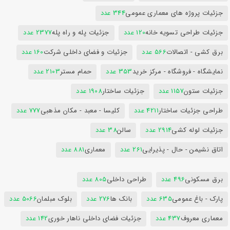
جزئیات پروژه های معماری عمومی
344 عدد
جزئیات طراحی تسویه خانه
120 عدد
جزئیات پله و راه پله
2377 عدد
برق کشی - اتصالات
566 عدد
جزئیات و فضای داخلی شرکت
160 عدد
نمایشگاه - فروشگاه - مرکز خرید
353 عدد
حمام مستر
2103 عدد
جزئیات ستون
1157 عدد
جزئیات ساختار
1908 عدد
طراحی جزئیات ساختار
4211 عدد
کلیسا - معبد - مکان مذهبی
777 عدد
جزئیات لوله کشی
2914 عدد
سالن
38 عدد
اتاق نشیمن - حال - پذیرایی
261 عدد
معماری
881 عدد
برق مسکونی
496 عدد
طراحی داخلی
805 عدد
پارک - باغ عمومی
635 عدد
بانک ها
276 عدد
بلوک مبلمان
5066 عدد
معماری معروف
437 عدد
جزئیات فضای داخلی ناهار خوری
142 عدد