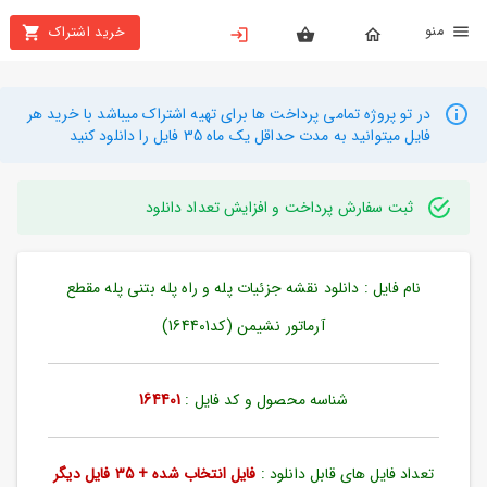
نو
خرید اشتراک
X
بستن
منو
محصولات
در تو پروژه تمامی پرداخت ها برای تهیه اشتراک میباشد با خرید هر
فایل میتوانید به مدت حداقل یک ماه 35 فایل را دانلود کنید
تهیه
اشتراک
ثبت سفارش پرداخت و افزایش تعداد دانلود
راهنما
نام فایل : دانلود نقشه جزئیات پله و راه پله بتنی پله مقطع
دانلود
خرید
آرماتور نشیمن (کد164401)
ها
شناسه محصول و کد فایل :
164401
حساب
کاربری
تعداد فایل های قابل دانلود :
فایل انتخاب شده + 35 فایل دیگر