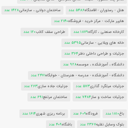
هتل - رستوران - اقامتگاه
5486 عدد
ساختمان دولتی ، سازمانی
1428 عدد
هایپر مارکت - مرکز خرید - فروشگاه
2140 عدد
کارخانه صنعتی ، کارگاه
1879 عدد
طراحی سقف کاذب
120 عدد
خانه های ویلایی - سازمانی
5395 عدد
جزئیات و طراحی داخلی دفتر
364 عدد
دانشگاه ، آموزشکده ، موسسه
928 عدد
دانشگاه - آموزشکده - مدرسه - هنرستان - خوابگاه
2471 عدد
جزئیات میلگرد گذاری
573 عدد
جزئیات جاده سازی
263 عدد
جزئیات ساخت و ساز
7484 عدد
ساختمان مرتفع
691 عدد
باغ
1810 عدد
فرودگاه
609 عدد
برنامه ریزی شهری
1614 عدد
بلوک وسایل نقلیه
2367 عدد
باشگاه
409 عدد