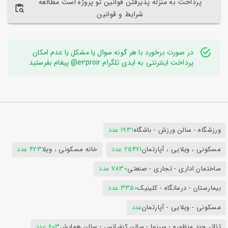
پرداخت به منزله پذیرفتن قوانین تو پروژه است مطالعه
شرایط و قوانین
در صورت برخورد با هر گونه سوال یا مشکل یا عدم امکان
پرداخت اینترنتی به ایدی تلگرام e2proir@ پیغام بفرستید
ورزشگاه - سالن ورزش - باشگاه
1931 عدد
مسکونی ، ویلایی ، آپارتمان
25471 عدد
خانه مسکونی ، ویلا
423 عدد
ساختمان اداری - تجاری - صنعتی
7830 عدد
بیمارستان - درمانگاه - کلینیک
3350 عدد
مسکونی - ویلایی - آپارتمان
عدد
تئاتر چند منظوره - سینما - سالن کنفرانس - سالن همایش
603 عدد