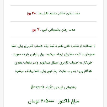
ورود
به
حساب
مدت زمان امکان دانلود فایل ها :
30 روز
کاربری
ثبت
مدت زمان پشتیبانی فنی :
7 روز
نام
بازیابی
رمز
با استفاده از شماره تلفن همراه شما یک حساب کاربری برای شما
عبور
همزمان با ثبت سفارش ایجاد میشود .برای اولین بار به صورت
علاقه
خودکار به حساب کاربری منتقل میشوید و در دفعات بعدی
مندی
ها
هنگام ورود به وب سایت رمز عبور برای شما پیامک میشود
پشتیبانی ای دی تلگرام e2proir@
مبلغ فاکتور : 205000 تومان