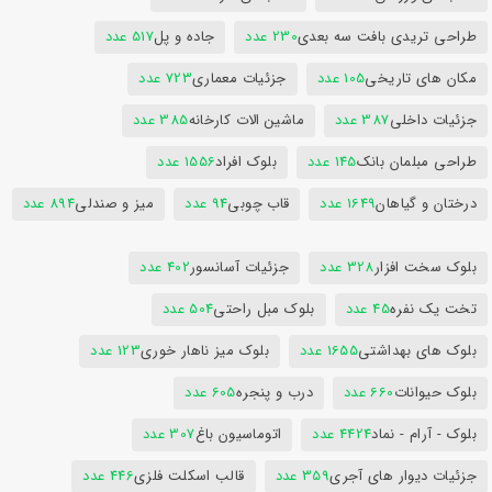
طراحی تریدی بافت سه بعدی
230 عدد
جاده و پل
517 عدد
مکان های تاریخی
105 عدد
جزئیات معماری
723 عدد
جزئیات داخلی
387 عدد
ماشین الات کارخانه
385 عدد
طراحی مبلمان بانک
145 عدد
بلوک افراد
1556 عدد
درختان و گیاهان
1649 عدد
قاب چوبی
94 عدد
میز و صندلی
894 عدد
بلوک سخت افزار
328 عدد
جزئیات آسانسور
402 عدد
تخت یک نفره
45 عدد
بلوک مبل راحتی
504 عدد
بلوک های بهداشتی
1655 عدد
بلوک میز ناهار خوری
123 عدد
بلوک حیوانات
660 عدد
درب و پنجره
605 عدد
بلوک - آرام - نماد
4424 عدد
اتوماسیون باغ
307 عدد
جزئیات دیوار های آجری
359 عدد
قالب اسکلت فلزی
446 عدد