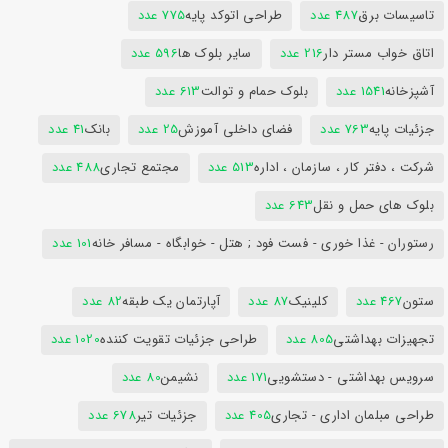
تاسیسات برق
487 عدد
طراحی اتوکد پایه
775 عدد
اتاق خواب مستر دار
216 عدد
سایر بلوک ها
596 عدد
آشپزخانه
1541 عدد
بلوک حمام و توالت
613 عدد
جزئیات پایه
763 عدد
فضای داخلی آموزش
25 عدد
بانک
41 عدد
شرکت ، دفتر کار ، سازمان ، اداره
513 عدد
مجتمع تجاری
488 عدد
بلوک های حمل و نقل
643 عدد
رستوران - غذا خوری - فست فود ; هتل - خوابگاه - مسافر خانه
101 عدد
ستون
467 عدد
کلینیک
87 عدد
آپارتمان یک طبقه
82 عدد
تجهیزات بهداشتی
805 عدد
طراحی جزئیات تقویت کننده
1020 عدد
سرویس بهداشتی - دستشویی
171 عدد
نشیمن
80 عدد
طراحی مبلمان اداری - تجاری
405 عدد
جزئیات تیر
678 عدد