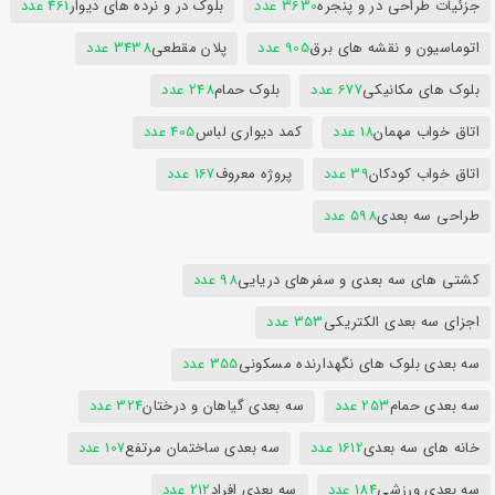
جزئیات طراحی در و پنجره
3630 عدد
بلوک در و نرده های دیوار
461 عدد
اتوماسیون و نقشه های برق
905 عدد
پلان مقطعی
3438 عدد
بلوک های مکانیکی
677 عدد
بلوک حمام
248 عدد
اتاق خواب مهمان
18 عدد
کمد دیواری لباس
405 عدد
اتاق خواب کودکان
39 عدد
پروژه معروف
167 عدد
طراحی سه بعدی
598 عدد
کشتی های سه بعدی و سفرهای دریایی
98 عدد
اجزای سه بعدی الکتریکی
353 عدد
سه بعدی بلوک های نگهدارنده مسکونی
355 عدد
سه بعدی حمام
253 عدد
سه بعدی گیاهان و درختان
324 عدد
خانه های سه بعدی
1612 عدد
سه بعدی ساختمان مرتفع
107 عدد
سه بعدی ورزشی
184 عدد
سه بعدی افراد
212 عدد