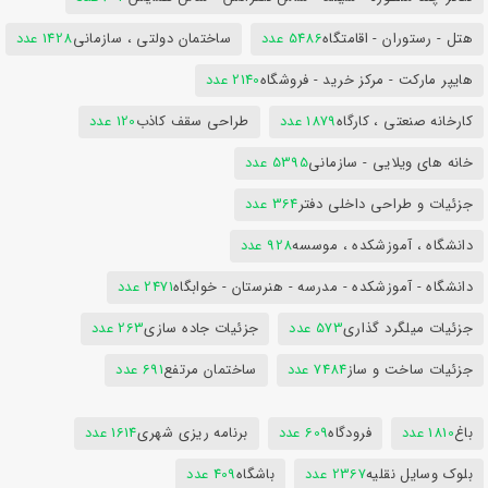
هتل - رستوران - اقامتگاه
5486 عدد
ساختمان دولتی ، سازمانی
1428 عدد
هایپر مارکت - مرکز خرید - فروشگاه
2140 عدد
کارخانه صنعتی ، کارگاه
1879 عدد
طراحی سقف کاذب
120 عدد
خانه های ویلایی - سازمانی
5395 عدد
جزئیات و طراحی داخلی دفتر
364 عدد
دانشگاه ، آموزشکده ، موسسه
928 عدد
دانشگاه - آموزشکده - مدرسه - هنرستان - خوابگاه
2471 عدد
جزئیات میلگرد گذاری
573 عدد
جزئیات جاده سازی
263 عدد
جزئیات ساخت و ساز
7484 عدد
ساختمان مرتفع
691 عدد
باغ
1810 عدد
فرودگاه
609 عدد
برنامه ریزی شهری
1614 عدد
بلوک وسایل نقلیه
2367 عدد
باشگاه
409 عدد