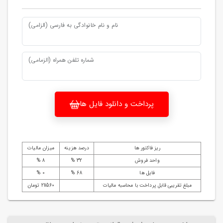
نام و نام خانوادگی به فارسی (الزامی)
شماره تلفن همراه (الزمامی)
پرداخت و دانلود فایل ها
ریز فاکتور ها
درصد هزینه
میزان مالیات
واحد فروش
32 %
8 %
فایل ها
68 %
0 %
مبلغ تقریبی قابل پرداخت با محاسبه مالیات
211560 تومان