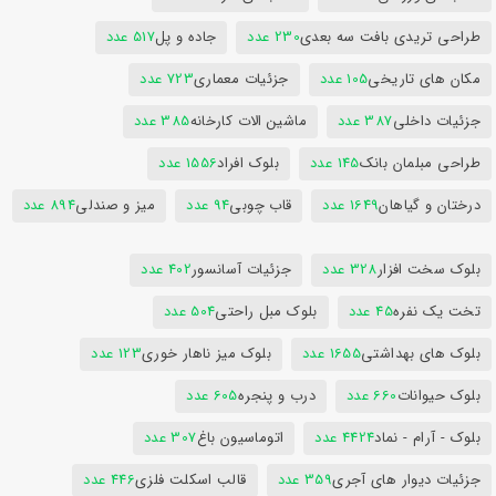
طراحی تریدی بافت سه بعدی
230 عدد
جاده و پل
517 عدد
مکان های تاریخی
105 عدد
جزئیات معماری
723 عدد
جزئیات داخلی
387 عدد
ماشین الات کارخانه
385 عدد
طراحی مبلمان بانک
145 عدد
بلوک افراد
1556 عدد
درختان و گیاهان
1649 عدد
قاب چوبی
94 عدد
میز و صندلی
894 عدد
بلوک سخت افزار
328 عدد
جزئیات آسانسور
402 عدد
تخت یک نفره
45 عدد
بلوک مبل راحتی
504 عدد
بلوک های بهداشتی
1655 عدد
بلوک میز ناهار خوری
123 عدد
بلوک حیوانات
660 عدد
درب و پنجره
605 عدد
بلوک - آرام - نماد
4424 عدد
اتوماسیون باغ
307 عدد
جزئیات دیوار های آجری
359 عدد
قالب اسکلت فلزی
446 عدد