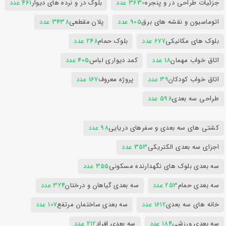
جزئیات طراحی در و پنجره
3630 عدد
بلوک در و نرده های دیوار
461 عدد
اتوماسیون و نقشه های برق
905 عدد
پلان مقطعی
3438 عدد
بلوک های مکانیکی
677 عدد
بلوک حمام
248 عدد
اتاق خواب مهمان
18 عدد
کمد دیواری لباس
405 عدد
اتاق خواب کودکان
39 عدد
پروژه معروف
167 عدد
طراحی سه بعدی
598 عدد
کشتی های سه بعدی و سفرهای دریایی
98 عدد
اجزای سه بعدی الکتریکی
353 عدد
سه بعدی بلوک های نگهدارنده مسکونی
355 عدد
سه بعدی حمام
253 عدد
سه بعدی گیاهان و درختان
324 عدد
خانه های سه بعدی
1612 عدد
سه بعدی ساختمان مرتفع
107 عدد
سه بعدی ورزشی
184 عدد
سه بعدی افراد
212 عدد