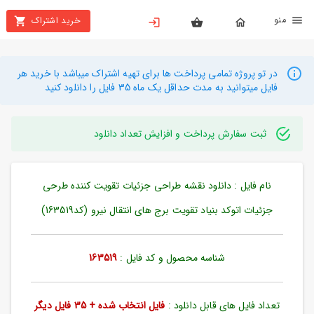
نو
خرید اشتراک
X
بستن
منو
محصولات
در تو پروژه تمامی پرداخت ها برای تهیه اشتراک میباشد با خرید هر
فایل میتوانید به مدت حداقل یک ماه 35 فایل را دانلود کنید
تهیه
اشتراک
ثبت سفارش پرداخت و افزایش تعداد دانلود
راهنما
نام فایل : دانلود نقشه طراحی جزئیات تقویت کننده طرحی
دانلود
خرید
جزئیات اتوکد بنیاد تقویت برج های انتقال نیرو (کد163519)
ها
شناسه محصول و کد فایل :
163519
حساب
کاربری
تعداد فایل های قابل دانلود :
فایل انتخاب شده + 35 فایل دیگر