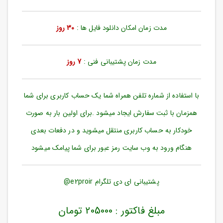
ورود
به
حساب
مدت زمان امکان دانلود فایل ها :
30 روز
کاربری
ثبت
مدت زمان پشتیبانی فنی :
7 روز
نام
بازیابی
رمز
با استفاده از شماره تلفن همراه شما یک حساب کاربری برای شما
عبور
همزمان با ثبت سفارش ایجاد میشود .برای اولین بار به صورت
علاقه
خودکار به حساب کاربری منتقل میشوید و در دفعات بعدی
مندی
ها
هنگام ورود به وب سایت رمز عبور برای شما پیامک میشود
پشتیبانی ای دی تلگرام e2proir@
مبلغ فاکتور : 205000 تومان