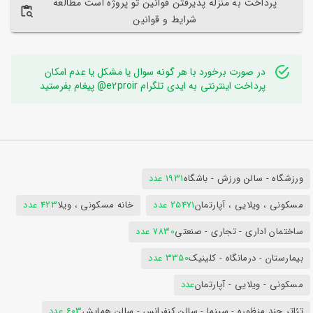
پرداخت به منزله پذیرفتن قوانین تو پروژه است مطالعه
شرایط و قوانین
در صورت برخورد با هر گونه سوال یا مشکل یا عدم امکان
پرداخت اینترنتی به ایدی تلگرام e2proir@ پیغام بفرستید
ورزشگاه - سالن ورزش - باشگاه
1931 عدد
مسکونی ، ویلایی ، آپارتمان
25471 عدد
خانه مسکونی ، ویلا
423 عدد
ساختمان اداری - تجاری - صنعتی
7830 عدد
بیمارستان - درمانگاه - کلینیک
3350 عدد
مسکونی - ویلایی - آپارتمان
عدد
تئاتر چند منظوره - سینما - سالن کنفرانس - سالن همایش
603 عدد