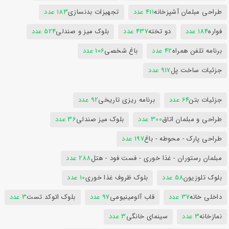
طراحی مبلمان آشپزخانه
411 عدد
تجهیزات بدنسازی
183 عدد
فواره
184 عدد
دو تخته
437 عدد
بلوک میز و صندلی
524 عدد
برنامه تلفن همراه
42 عدد
باغ شخصی
106 عدد
جزئیات ساخت پل
917 عدد
جزئیات بتن
64 عدد
برنامه ریزی تاریخی
92 عدد
طراحی و مبلمان اتاق
300 عدد
بلوک میز صندلی
36 عدد
طراحی پارک - محوطه - باغ
197 عدد
مبلمان رستوران - غذا خوری - فست فود - هتل
288 عدد
بلوک تلوزیون
58 عدد
بلوک ظروف غذا خوری
10 عدد
داخلی خانه
37 عدد
قاب آلومینیومی
97 عدد
بلوک اتوکد تست
3 عدد
نمازخانه
3 عدد
سینمای خانگی
3 عدد