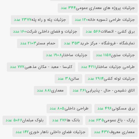
جزئیات پروژه های معماری عمومی
344 عدد
جزئیات طراحی تسویه خانه
120 عدد
جزئیات پله و راه پله
2377 عدد
برق کشی - اتصالات
566 عدد
جزئیات و فضای داخلی شرکت
160 عدد
نمایشگاه - فروشگاه - مرکز خرید
353 عدد
حمام مستر
2103 عدد
جزئیات ستون
1157 عدد
جزئیات ساختار
1908 عدد
طراحی جزئیات ساختار
4211 عدد
کلیسا - معبد - مکان مذهبی
777 عدد
جزئیات لوله کشی
2914 عدد
سالن
38 عدد
اتاق نشیمن - حال - پذیرایی
261 عدد
معماری
881 عدد
برق مسکونی
496 عدد
طراحی داخلی
805 عدد
پارک - باغ عمومی
635 عدد
بانک ها
276 عدد
بلوک مبلمان
5066 عدد
معماری معروف
437 عدد
جزئیات فضای داخلی ناهار خوری
142 عدد