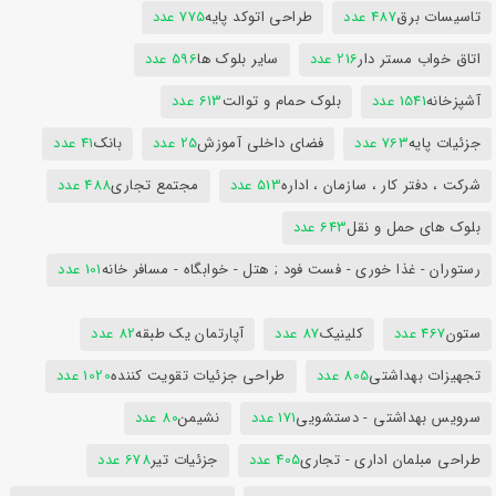
تاسیسات برق
487 عدد
طراحی اتوکد پایه
775 عدد
اتاق خواب مستر دار
216 عدد
سایر بلوک ها
596 عدد
آشپزخانه
1541 عدد
بلوک حمام و توالت
613 عدد
جزئیات پایه
763 عدد
فضای داخلی آموزش
25 عدد
بانک
41 عدد
شرکت ، دفتر کار ، سازمان ، اداره
513 عدد
مجتمع تجاری
488 عدد
بلوک های حمل و نقل
643 عدد
رستوران - غذا خوری - فست فود ; هتل - خوابگاه - مسافر خانه
101 عدد
ستون
467 عدد
کلینیک
87 عدد
آپارتمان یک طبقه
82 عدد
تجهیزات بهداشتی
805 عدد
طراحی جزئیات تقویت کننده
1020 عدد
سرویس بهداشتی - دستشویی
171 عدد
نشیمن
80 عدد
طراحی مبلمان اداری - تجاری
405 عدد
جزئیات تیر
678 عدد