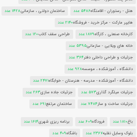
هتل - رستوران - اقامتگاه
5486 عدد
ساختمان دولتی ، سازمانی
1428 عدد
هایپر مارکت - مرکز خرید - فروشگاه
2140 عدد
کارخانه صنعتی ، کارگاه
1879 عدد
طراحی سقف کاذب
120 عدد
خانه های ویلایی - سازمانی
5395 عدد
جزئیات و طراحی داخلی دفتر
364 عدد
دانشگاه ، آموزشکده ، موسسه
928 عدد
دانشگاه - آموزشکده - مدرسه - هنرستان - خوابگاه
2471 عدد
جزئیات میلگرد گذاری
573 عدد
جزئیات جاده سازی
263 عدد
جزئیات ساخت و ساز
7484 عدد
ساختمان مرتفع
691 عدد
باغ
1810 عدد
فرودگاه
609 عدد
برنامه ریزی شهری
1614 عدد
بلوک وسایل نقلیه
2367 عدد
باشگاه
409 عدد