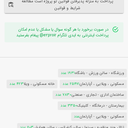
پرداخت به منزله پذیرفتن قوانین تو پروژه است مطالعه
شرایط و قوانین
در صورت برخورد با هر گونه سوال یا مشکل یا عدم امکان
پرداخت اینترنتی به ایدی تلگرام e2proir@ پیغام بفرستید
ورزشگاه - سالن ورزش - باشگاه
1931 عدد
مسکونی ، ویلایی ، آپارتمان
25471 عدد
خانه مسکونی ، ویلا
423 عدد
ساختمان اداری - تجاری - صنعتی
7830 عدد
بیمارستان - درمانگاه - کلینیک
3350 عدد
مسکونی - ویلایی - آپارتمان
عدد
تئاتر چند منظوره - سینما - سالن کنفرانس - سالن همایش
603 عدد