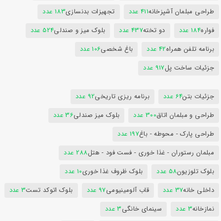
طراحی مبلمان آشپزخانه
411 عدد
تجهیزات بدنسازی
183 عدد
فواره
184 عدد
دو تخته
437 عدد
بلوک میز و صندلی
524 عدد
برنامه تلفن همراه
42 عدد
باغ شخصی
106 عدد
جزئیات ساخت پل
917 عدد
جزئیات بتن
64 عدد
برنامه ریزی تاریخی
92 عدد
طراحی و مبلمان اتاق
300 عدد
بلوک میز صندلی
36 عدد
طراحی پارک - محوطه - باغ
197 عدد
مبلمان رستوران - غذا خوری - فست فود - هتل
288 عدد
بلوک تلوزیون
58 عدد
بلوک ظروف غذا خوری
10 عدد
داخلی خانه
37 عدد
قاب آلومینیومی
97 عدد
بلوک اتوکد تست
3 عدد
نمازخانه
3 عدد
سینمای خانگی
3 عدد