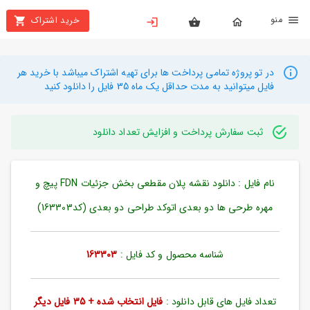
نو
خرید اشتراک
X
بستن
منو
محصولات
در تو پروژه تمامی پرداخت ها برای تهیه اشتراک میباشد با خرید هر
فایل میتوانید به مدت حداقل یک ماه 35 فایل را دانلود کنید
تهیه
اشتراک
ثبت سفارش پرداخت و افزایش تعداد دانلود
راهنما
نام فایل : دانلود نقشه پلان مقطعی بخش جزئیات FDN پیچ و
دانلود
خرید
مهره طرحی ها دو بعدی اتوکد طراحی دو بعدی (کد163303)
ها
شناسه محصول و کد فایل :
163303
حساب
کاربری
تعداد فایل های قابل دانلود :
فایل انتخاب شده + 35 فایل دیگر