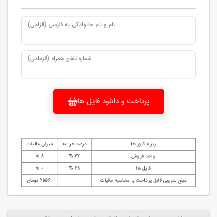
نام و نام خانوادگی به فارسی (الزامی)
شماره تلفن همراه (الزمامی)
پرداخت و دانلود فایل ها
ریز فاکتور ها
درصد هزینه
میزان مالیات
واحد فروش
32 %
8 %
فایل ها
68 %
0 %
مبلغ تقریبی قابل پرداخت با محاسبه مالیات
211560 تومان