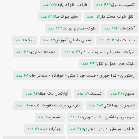
تاسیسات برق
487 عدد
طراحی اتوکد پایه
775 عدد
اتاق خواب مستر دار
216 عدد
سایر بلوک ها
596 عدد
آشپزخانه
1541 عدد
بلوک حمام و توالت
613 عدد
جزئیات پایه
763 عدد
فضای داخلی آموزش
25 عدد
بانک
41 عدد
شرکت ، دفتر کار ، سازمان ، اداره
513 عدد
مجتمع تجاری
488 عدد
بلوک های حمل و نقل
643 عدد
رستوران - غذا خوری - فست فود ; هتل - خوابگاه - مسافر خانه
101 عدد
ستون
467 عدد
کلینیک
87 عدد
آپارتمان یک طبقه
82 عدد
تجهیزات بهداشتی
805 عدد
طراحی جزئیات تقویت کننده
1020 عدد
سرویس بهداشتی - دستشویی
171 عدد
نشیمن
80 عدد
طراحی مبلمان اداری - تجاری
405 عدد
جزئیات تیر
678 عدد