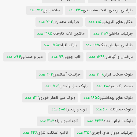
طراحی تریدی بافت سه بعدی
230 عدد
جاده و پل
517 عدد
مکان های تاریخی
105 عدد
جزئیات معماری
723 عدد
جزئیات داخلی
387 عدد
ماشین الات کارخانه
385 عدد
طراحی مبلمان بانک
145 عدد
بلوک افراد
1556 عدد
درختان و گیاهان
1649 عدد
قاب چوبی
94 عدد
میز و صندلی
894 عدد
بلوک سخت افزار
328 عدد
جزئیات آسانسور
402 عدد
تخت یک نفره
45 عدد
بلوک مبل راحتی
504 عدد
بلوک های بهداشتی
1655 عدد
بلوک میز ناهار خوری
123 عدد
بلوک حیوانات
660 عدد
درب و پنجره
605 عدد
بلوک - آرام - نماد
4424 عدد
اتوماسیون باغ
307 عدد
جزئیات دیوار های آجری
359 عدد
قالب اسکلت فلزی
446 عدد