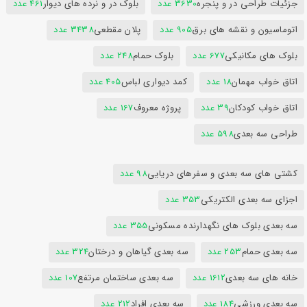
جزئیات طراحی در و پنجره
3630 عدد
بلوک در و نرده های دیوار
461 عدد
اتوماسیون و نقشه های برق
905 عدد
پلان مقطعی
3438 عدد
بلوک های مکانیکی
677 عدد
بلوک حمام
248 عدد
اتاق خواب مهمان
18 عدد
کمد دیواری لباس
405 عدد
اتاق خواب کودکان
39 عدد
پروژه معروف
167 عدد
طراحی سه بعدی
598 عدد
کشتی های سه بعدی و سفرهای دریایی
98 عدد
اجزای سه بعدی الکتریکی
353 عدد
سه بعدی بلوک های نگهدارنده مسکونی
355 عدد
سه بعدی حمام
253 عدد
سه بعدی گیاهان و درختان
324 عدد
خانه های سه بعدی
1612 عدد
سه بعدی ساختمان مرتفع
107 عدد
سه بعدی ورزشی
184 عدد
سه بعدی افراد
212 عدد