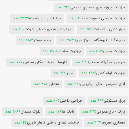
جزئیات پروژه های معماری عمومی
344 عدد
جزئیات طراحی تسویه خانه
120 عدد
جزئیات پله و راه پله
2377 عدد
برق کشی - اتصالات
566 عدد
جزئیات و فضای داخلی شرکت
160 عدد
نمایشگاه - فروشگاه - مرکز خرید
353 عدد
حمام مستر
2103 عدد
جزئیات ستون
1157 عدد
جزئیات ساختار
1908 عدد
طراحی جزئیات ساختار
4211 عدد
کلیسا - معبد - مکان مذهبی
777 عدد
جزئیات لوله کشی
2914 عدد
سالن
38 عدد
اتاق نشیمن - حال - پذیرایی
261 عدد
معماری
881 عدد
برق مسکونی
496 عدد
طراحی داخلی
805 عدد
پارک - باغ عمومی
635 عدد
بانک ها
276 عدد
بلوک مبلمان
5066 عدد
معماری معروف
437 عدد
جزئیات فضای داخلی ناهار خوری
142 عدد