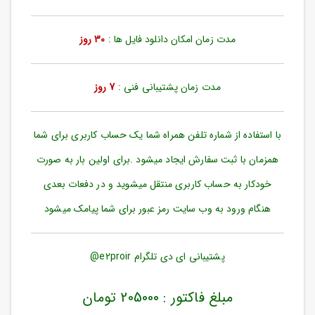
ورود
به
حساب
مدت زمان امکان دانلود فایل ها :
30 روز
کاربری
ثبت
مدت زمان پشتیبانی فنی :
7 روز
نام
بازیابی
رمز
با استفاده از شماره تلفن همراه شما یک حساب کاربری برای شما
عبور
همزمان با ثبت سفارش ایجاد میشود .برای اولین بار به صورت
علاقه
خودکار به حساب کاربری منتقل میشوید و در دفعات بعدی
مندی
ها
هنگام ورود به وب سایت رمز عبور برای شما پیامک میشود
پشتیبانی ای دی تلگرام e2proir@
مبلغ فاکتور : 205000 تومان