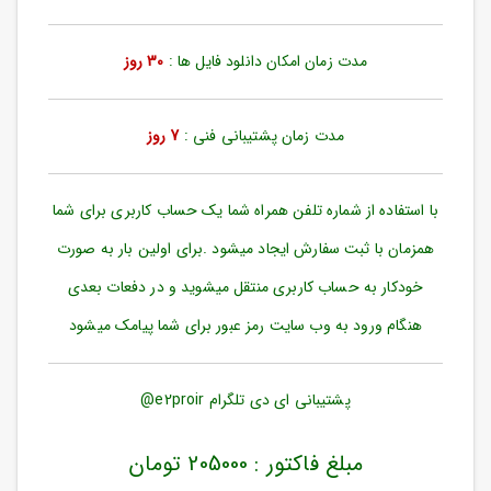
ورود
به
حساب
مدت زمان امکان دانلود فایل ها :
30 روز
کاربری
ثبت
مدت زمان پشتیبانی فنی :
7 روز
نام
بازیابی
رمز
با استفاده از شماره تلفن همراه شما یک حساب کاربری برای شما
عبور
همزمان با ثبت سفارش ایجاد میشود .برای اولین بار به صورت
علاقه
خودکار به حساب کاربری منتقل میشوید و در دفعات بعدی
مندی
ها
هنگام ورود به وب سایت رمز عبور برای شما پیامک میشود
پشتیبانی ای دی تلگرام e2proir@
مبلغ فاکتور : 205000 تومان