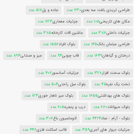
طراحی تریدی بافت سه بعدی
230 عدد
جاده و پل
517 عدد
مکان های تاریخی
105 عدد
جزئیات معماری
723 عدد
جزئیات داخلی
387 عدد
ماشین الات کارخانه
385 عدد
طراحی مبلمان بانک
145 عدد
بلوک افراد
1556 عدد
درختان و گیاهان
1649 عدد
قاب چوبی
94 عدد
میز و صندلی
894 عدد
بلوک سخت افزار
328 عدد
جزئیات آسانسور
402 عدد
تخت یک نفره
45 عدد
بلوک مبل راحتی
504 عدد
بلوک های بهداشتی
1655 عدد
بلوک میز ناهار خوری
123 عدد
بلوک حیوانات
660 عدد
درب و پنجره
605 عدد
بلوک - آرام - نماد
4424 عدد
اتوماسیون باغ
307 عدد
جزئیات دیوار های آجری
359 عدد
قالب اسکلت فلزی
446 عدد