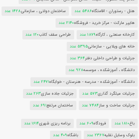
هتل - رستوران - اقامتگاه
5486 عدد
ساختمان دولتی ، سازمانی
1428 عدد
هایپر مارکت - مرکز خرید - فروشگاه
2140 عدد
کارخانه صنعتی ، کارگاه
1879 عدد
طراحی سقف کاذب
120 عدد
خانه های ویلایی - سازمانی
5395 عدد
جزئیات و طراحی داخلی دفتر
364 عدد
دانشگاه ، آموزشکده ، موسسه
928 عدد
دانشگاه - آموزشکده - مدرسه - هنرستان - خوابگاه
2471 عدد
جزئیات میلگرد گذاری
573 عدد
جزئیات جاده سازی
263 عدد
جزئیات ساخت و ساز
7484 عدد
ساختمان مرتفع
691 عدد
باغ
1810 عدد
فرودگاه
609 عدد
برنامه ریزی شهری
1614 عدد
بلوک وسایل نقلیه
2367 عدد
باشگاه
409 عدد