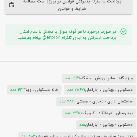
پرداخت به منزله پذیرفتن قوانین تو پروژه است مطالعه
شرایط و قوانین
در صورت برخورد با هر گونه سوال یا مشکل یا عدم امکان
پرداخت اینترنتی به ایدی تلگرام e2proir@ پیغام بفرستید
ورزشگاه - سالن ورزش - باشگاه
1931 عدد
مسکونی ، ویلایی ، آپارتمان
25471 عدد
خانه مسکونی ، ویلا
423 عدد
ساختمان اداری - تجاری - صنعتی
7830 عدد
بیمارستان - درمانگاه - کلینیک
3350 عدد
مسکونی - ویلایی - آپارتمان
عدد
تئاتر چند منظوره - سینما - سالن کنفرانس - سالن همایش
603 عدد