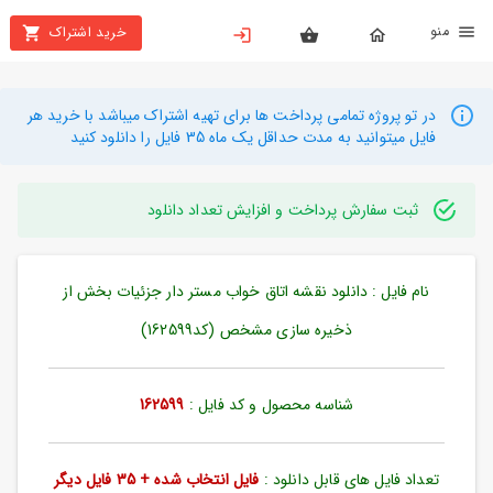
نو
خرید اشتراک
X
بستن
منو
محصولات
در تو پروژه تمامی پرداخت ها برای تهیه اشتراک میباشد با خرید هر
فایل میتوانید به مدت حداقل یک ماه 35 فایل را دانلود کنید
تهیه
اشتراک
ثبت سفارش پرداخت و افزایش تعداد دانلود
راهنما
نام فایل : دانلود نقشه اتاق خواب مستر دار جزئیات بخش از
دانلود
خرید
ذخیره سازی مشخص (کد162599)
ها
شناسه محصول و کد فایل :
162599
حساب
کاربری
تعداد فایل های قابل دانلود :
فایل انتخاب شده + 35 فایل دیگر