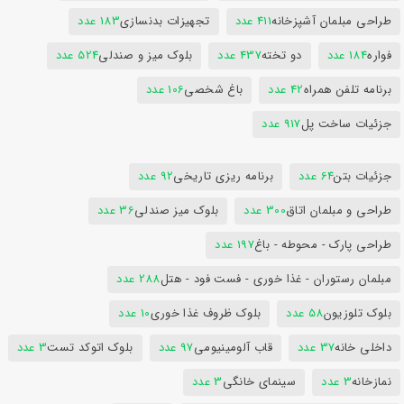
طراحی مبلمان آشپزخانه
411 عدد
تجهیزات بدنسازی
183 عدد
فواره
184 عدد
دو تخته
437 عدد
بلوک میز و صندلی
524 عدد
برنامه تلفن همراه
42 عدد
باغ شخصی
106 عدد
جزئیات ساخت پل
917 عدد
جزئیات بتن
64 عدد
برنامه ریزی تاریخی
92 عدد
طراحی و مبلمان اتاق
300 عدد
بلوک میز صندلی
36 عدد
طراحی پارک - محوطه - باغ
197 عدد
مبلمان رستوران - غذا خوری - فست فود - هتل
288 عدد
بلوک تلوزیون
58 عدد
بلوک ظروف غذا خوری
10 عدد
داخلی خانه
37 عدد
قاب آلومینیومی
97 عدد
بلوک اتوکد تست
3 عدد
نمازخانه
3 عدد
سینمای خانگی
3 عدد