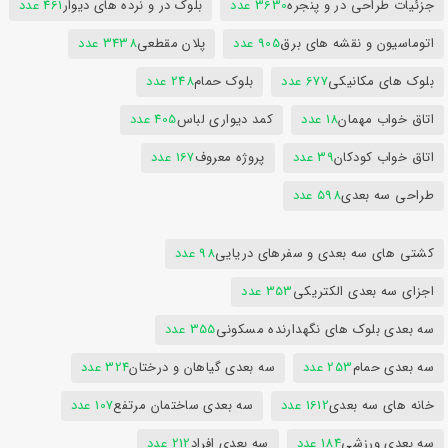
جزئیات طراحی در و پنجره
3630 عدد
بلوک در و نرده های دیوار
461 عدد
اتوماسیون و نقشه های برق
905 عدد
پلان مقطعی
3438 عدد
بلوک های مکانیکی
677 عدد
بلوک حمام
248 عدد
اتاق خواب مهمان
18 عدد
کمد دیواری لباس
405 عدد
اتاق خواب کودکان
39 عدد
پروژه معروف
167 عدد
طراحی سه بعدی
598 عدد
کشتی های سه بعدی و سفرهای دریایی
98 عدد
اجزای سه بعدی الکتریکی
353 عدد
سه بعدی بلوک های نگهدارنده مسکونی
355 عدد
سه بعدی حمام
253 عدد
سه بعدی گیاهان و درختان
324 عدد
خانه های سه بعدی
1612 عدد
سه بعدی ساختمان مرتفع
107 عدد
سه بعدی ورزشی
184 عدد
سه بعدی افراد
212 عدد