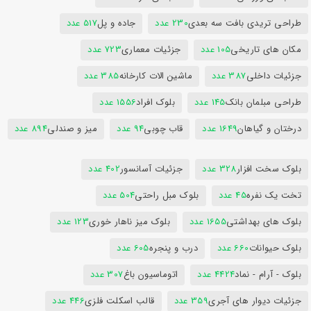
طراحی تریدی بافت سه بعدی
230 عدد
جاده و پل
517 عدد
مکان های تاریخی
105 عدد
جزئیات معماری
723 عدد
جزئیات داخلی
387 عدد
ماشین الات کارخانه
385 عدد
طراحی مبلمان بانک
145 عدد
بلوک افراد
1556 عدد
درختان و گیاهان
1649 عدد
قاب چوبی
94 عدد
میز و صندلی
894 عدد
بلوک سخت افزار
328 عدد
جزئیات آسانسور
402 عدد
تخت یک نفره
45 عدد
بلوک مبل راحتی
504 عدد
بلوک های بهداشتی
1655 عدد
بلوک میز ناهار خوری
123 عدد
بلوک حیوانات
660 عدد
درب و پنجره
605 عدد
بلوک - آرام - نماد
4424 عدد
اتوماسیون باغ
307 عدد
جزئیات دیوار های آجری
359 عدد
قالب اسکلت فلزی
446 عدد