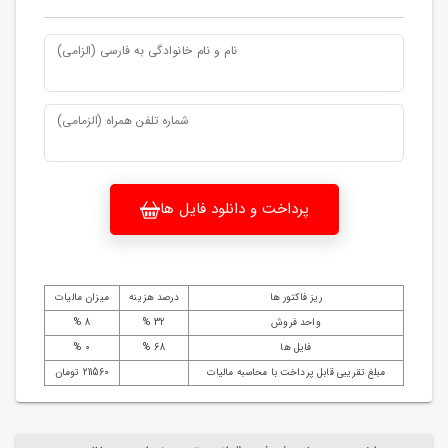
نام و نام خانوادگی به فارسی (الزامی)
شماره تلفن همراه (الزمامی)
پرداخت و دانلود فایل ها
ریز فاکتور ها
درصد هزینه
میزان مالیات
واحد فروش
32 %
8 %
فایل ها
68 %
0 %
مبلغ تقریبی قابل پرداخت با محاسبه مالیات
211560 تومان