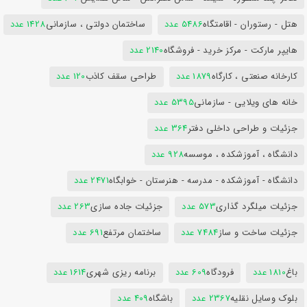
هتل - رستوران - اقامتگاه
5486 عدد
ساختمان دولتی ، سازمانی
1428 عدد
هایپر مارکت - مرکز خرید - فروشگاه
2140 عدد
کارخانه صنعتی ، کارگاه
1879 عدد
طراحی سقف کاذب
120 عدد
خانه های ویلایی - سازمانی
5395 عدد
جزئیات و طراحی داخلی دفتر
364 عدد
دانشگاه ، آموزشکده ، موسسه
928 عدد
دانشگاه - آموزشکده - مدرسه - هنرستان - خوابگاه
2471 عدد
جزئیات میلگرد گذاری
573 عدد
جزئیات جاده سازی
263 عدد
جزئیات ساخت و ساز
7484 عدد
ساختمان مرتفع
691 عدد
باغ
1810 عدد
فرودگاه
609 عدد
برنامه ریزی شهری
1614 عدد
بلوک وسایل نقلیه
2367 عدد
باشگاه
409 عدد