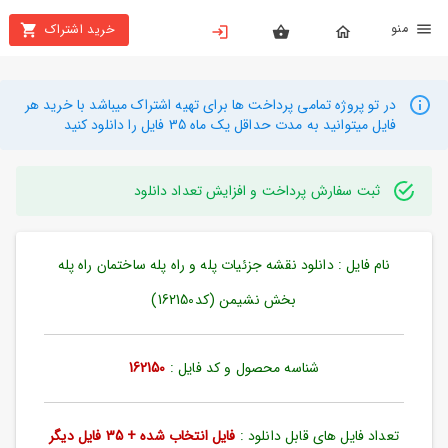
نو
خرید اشتراک
X
بستن
منو
محصولات
در تو پروژه تمامی پرداخت ها برای تهیه اشتراک میباشد با خرید هر
فایل میتوانید به مدت حداقل یک ماه 35 فایل را دانلود کنید
تهیه
اشتراک
ثبت سفارش پرداخت و افزایش تعداد دانلود
راهنما
نام فایل : دانلود نقشه جزئیات پله و راه پله ساختمان راه پله
دانلود
خرید
بخش نشیمن (کد162150)
ها
شناسه محصول و کد فایل :
162150
حساب
کاربری
تعداد فایل های قابل دانلود :
فایل انتخاب شده + 35 فایل دیگر