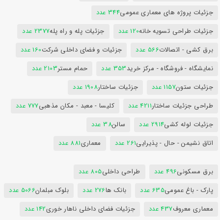
جزئیات پروژه های معماری عمومی
344 عدد
جزئیات طراحی تسویه خانه
120 عدد
جزئیات پله و راه پله
2377 عدد
برق کشی - اتصالات
566 عدد
جزئیات و فضای داخلی شرکت
160 عدد
نمایشگاه - فروشگاه - مرکز خرید
353 عدد
حمام مستر
2103 عدد
جزئیات ستون
1157 عدد
جزئیات ساختار
1908 عدد
طراحی جزئیات ساختار
4211 عدد
کلیسا - معبد - مکان مذهبی
777 عدد
جزئیات لوله کشی
2914 عدد
سالن
38 عدد
اتاق نشیمن - حال - پذیرایی
261 عدد
معماری
881 عدد
برق مسکونی
496 عدد
طراحی داخلی
805 عدد
پارک - باغ عمومی
635 عدد
بانک ها
276 عدد
بلوک مبلمان
5066 عدد
معماری معروف
437 عدد
جزئیات فضای داخلی ناهار خوری
142 عدد