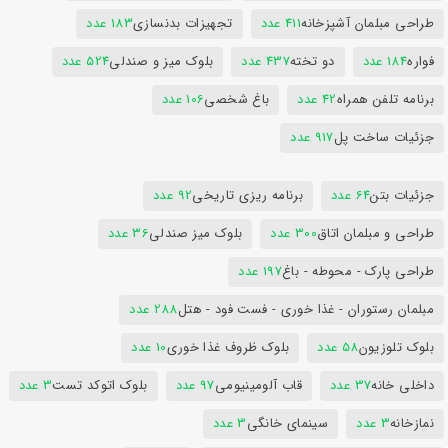
طراحی مبلمان آشپزخانه
411 عدد
تجهیزات بدنسازی
183 عدد
فواره
184 عدد
دو تخته
437 عدد
بلوک میز و صندلی
524 عدد
برنامه تلفن همراه
42 عدد
باغ شخصی
106 عدد
جزئیات ساخت پل
917 عدد
جزئیات بتن
64 عدد
برنامه ریزی تاریخی
92 عدد
طراحی و مبلمان اتاق
300 عدد
بلوک میز صندلی
36 عدد
طراحی پارک - محوطه - باغ
197 عدد
مبلمان رستوران - غذا خوری - فست فود - هتل
288 عدد
بلوک تلوزیون
58 عدد
بلوک ظروف غذا خوری
10 عدد
داخلی خانه
37 عدد
قاب آلومینیومی
97 عدد
بلوک اتوکد تست
3 عدد
نمازخانه
3 عدد
سینمای خانگی
3 عدد