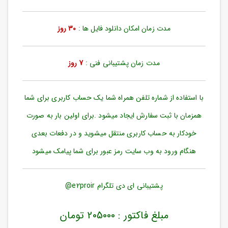
ورود
به
حساب
مدت زمان امکان دانلود فایل ها :
30 روز
کاربری
ثبت
مدت زمان پشتیبانی فنی :
7 روز
نام
بازیابی
رمز
با استفاده از شماره تلفن همراه شما یک حساب کاربری برای شما
عبور
همزمان با ثبت سفارش ایجاد میشود .برای اولین بار به صورت
علاقه
خودکار به حساب کاربری منتقل میشوید و در دفعات بعدی
مندی
ها
هنگام ورود به وب سایت رمز عبور برای شما پیامک میشود
پشتیبانی ای دی تلگرام e2proir@
مبلغ فاکتور : 205000 تومان