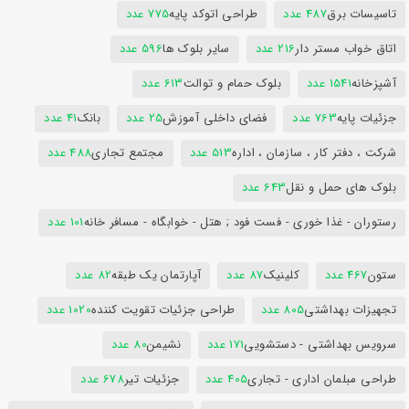
تاسیسات برق
487 عدد
طراحی اتوکد پایه
775 عدد
اتاق خواب مستر دار
216 عدد
سایر بلوک ها
596 عدد
آشپزخانه
1541 عدد
بلوک حمام و توالت
613 عدد
جزئیات پایه
763 عدد
فضای داخلی آموزش
25 عدد
بانک
41 عدد
شرکت ، دفتر کار ، سازمان ، اداره
513 عدد
مجتمع تجاری
488 عدد
بلوک های حمل و نقل
643 عدد
رستوران - غذا خوری - فست فود ; هتل - خوابگاه - مسافر خانه
101 عدد
ستون
467 عدد
کلینیک
87 عدد
آپارتمان یک طبقه
82 عدد
تجهیزات بهداشتی
805 عدد
طراحی جزئیات تقویت کننده
1020 عدد
سرویس بهداشتی - دستشویی
171 عدد
نشیمن
80 عدد
طراحی مبلمان اداری - تجاری
405 عدد
جزئیات تیر
678 عدد