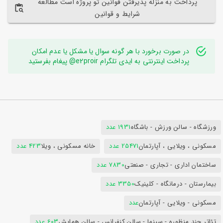
پرداخت به منزله پذیرفتن قوانین تو پروژه است مطالعه
شرایط و قوانین
در صورت برخورد با هر گونه سوال یا مشکل یا عدم امکان
پرداخت اینترنتی به ایدی تلگرام e2proir@ پیغام بفرستید
ورزشگاه - سالن ورزش - باشگاه
1931 عدد
مسکونی ، ویلایی ، آپارتمان
25471 عدد
خانه مسکونی ، ویلا
423 عدد
ساختمان اداری - تجاری - صنعتی
7830 عدد
بیمارستان - درمانگاه - کلینیک
3350 عدد
مسکونی - ویلایی - آپارتمان
عدد
تئاتر چند منظوره - سینما - سالن کنفرانس - سالن همایش
603 عدد