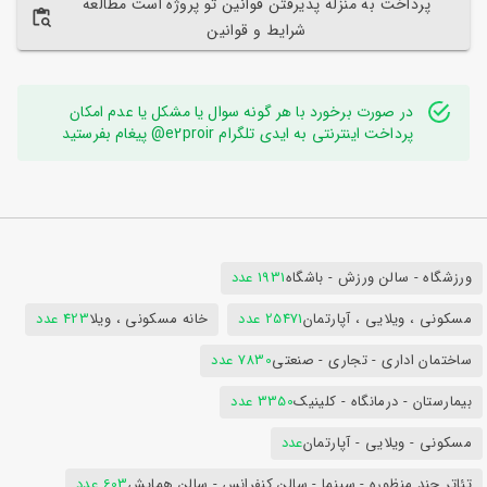
پرداخت به منزله پذیرفتن قوانین تو پروژه است مطالعه
شرایط و قوانین
در صورت برخورد با هر گونه سوال یا مشکل یا عدم امکان
پرداخت اینترنتی به ایدی تلگرام e2proir@ پیغام بفرستید
ورزشگاه - سالن ورزش - باشگاه
1931 عدد
مسکونی ، ویلایی ، آپارتمان
25471 عدد
خانه مسکونی ، ویلا
423 عدد
ساختمان اداری - تجاری - صنعتی
7830 عدد
بیمارستان - درمانگاه - کلینیک
3350 عدد
مسکونی - ویلایی - آپارتمان
عدد
تئاتر چند منظوره - سینما - سالن کنفرانس - سالن همایش
603 عدد