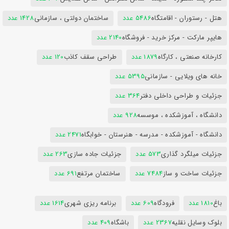
هتل - رستوران - اقامتگاه
5486 عدد
ساختمان دولتی ، سازمانی
1428 عدد
هایپر مارکت - مرکز خرید - فروشگاه
2140 عدد
کارخانه صنعتی ، کارگاه
1879 عدد
طراحی سقف کاذب
120 عدد
خانه های ویلایی - سازمانی
5395 عدد
جزئیات و طراحی داخلی دفتر
364 عدد
دانشگاه ، آموزشکده ، موسسه
928 عدد
دانشگاه - آموزشکده - مدرسه - هنرستان - خوابگاه
2471 عدد
جزئیات میلگرد گذاری
573 عدد
جزئیات جاده سازی
263 عدد
جزئیات ساخت و ساز
7484 عدد
ساختمان مرتفع
691 عدد
باغ
1810 عدد
فرودگاه
609 عدد
برنامه ریزی شهری
1614 عدد
بلوک وسایل نقلیه
2367 عدد
باشگاه
409 عدد