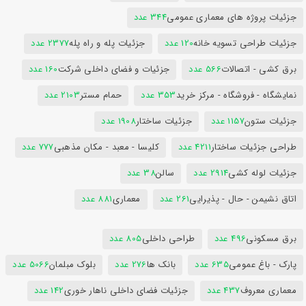
جزئیات پروژه های معماری عمومی
344 عدد
جزئیات طراحی تسویه خانه
120 عدد
جزئیات پله و راه پله
2377 عدد
برق کشی - اتصالات
566 عدد
جزئیات و فضای داخلی شرکت
160 عدد
نمایشگاه - فروشگاه - مرکز خرید
353 عدد
حمام مستر
2103 عدد
جزئیات ستون
1157 عدد
جزئیات ساختار
1908 عدد
طراحی جزئیات ساختار
4211 عدد
کلیسا - معبد - مکان مذهبی
777 عدد
جزئیات لوله کشی
2914 عدد
سالن
38 عدد
اتاق نشیمن - حال - پذیرایی
261 عدد
معماری
881 عدد
برق مسکونی
496 عدد
طراحی داخلی
805 عدد
پارک - باغ عمومی
635 عدد
بانک ها
276 عدد
بلوک مبلمان
5066 عدد
معماری معروف
437 عدد
جزئیات فضای داخلی ناهار خوری
142 عدد