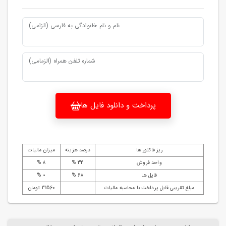
نام و نام خانوادگی به فارسی (الزامی)
شماره تلفن همراه (الزمامی)
پرداخت و دانلود فایل ها
ریز فاکتور ها
درصد هزینه
میزان مالیات
واحد فروش
32 %
8 %
فایل ها
68 %
0 %
مبلغ تقریبی قابل پرداخت با محاسبه مالیات
211560 تومان