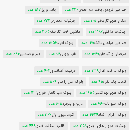
طراحی تریدی بافت سه بعدی
230 عدد
جاده و پل
517 عدد
مکان های تاریخی
105 عدد
جزئیات معماری
723 عدد
جزئیات داخلی
387 عدد
ماشین الات کارخانه
385 عدد
طراحی مبلمان بانک
145 عدد
بلوک افراد
1556 عدد
درختان و گیاهان
1649 عدد
قاب چوبی
94 عدد
میز و صندلی
894 عدد
بلوک سخت افزار
328 عدد
جزئیات آسانسور
402 عدد
تخت یک نفره
45 عدد
بلوک مبل راحتی
504 عدد
بلوک های بهداشتی
1655 عدد
بلوک میز ناهار خوری
123 عدد
بلوک حیوانات
660 عدد
درب و پنجره
605 عدد
بلوک - آرام - نماد
4424 عدد
اتوماسیون باغ
307 عدد
جزئیات دیوار های آجری
359 عدد
قالب اسکلت فلزی
446 عدد