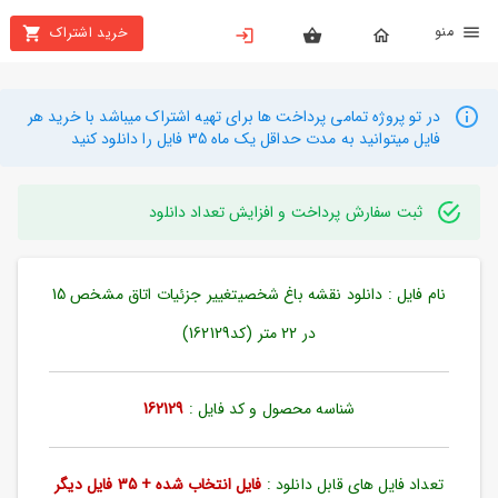
نو
خرید اشتراک
X
بستن
منو
محصولات
در تو پروژه تمامی پرداخت ها برای تهیه اشتراک میباشد با خرید هر
فایل میتوانید به مدت حداقل یک ماه 35 فایل را دانلود کنید
تهیه
اشتراک
ثبت سفارش پرداخت و افزایش تعداد دانلود
راهنما
نام فایل : دانلود نقشه باغ شخصیتغییر جزئیات اتاق مشخص 15
دانلود
خرید
در 22 متر (کد162129)
ها
شناسه محصول و کد فایل :
162129
حساب
کاربری
تعداد فایل های قابل دانلود :
فایل انتخاب شده + 35 فایل دیگر