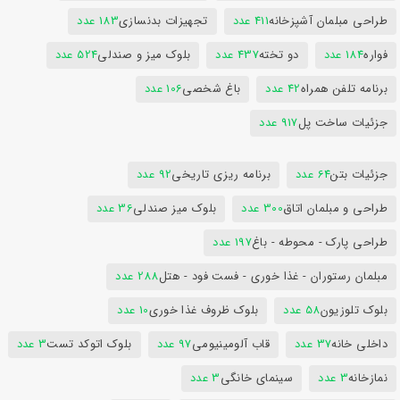
طراحی مبلمان آشپزخانه
411 عدد
تجهیزات بدنسازی
183 عدد
فواره
184 عدد
دو تخته
437 عدد
بلوک میز و صندلی
524 عدد
برنامه تلفن همراه
42 عدد
باغ شخصی
106 عدد
جزئیات ساخت پل
917 عدد
جزئیات بتن
64 عدد
برنامه ریزی تاریخی
92 عدد
طراحی و مبلمان اتاق
300 عدد
بلوک میز صندلی
36 عدد
طراحی پارک - محوطه - باغ
197 عدد
مبلمان رستوران - غذا خوری - فست فود - هتل
288 عدد
بلوک تلوزیون
58 عدد
بلوک ظروف غذا خوری
10 عدد
داخلی خانه
37 عدد
قاب آلومینیومی
97 عدد
بلوک اتوکد تست
3 عدد
نمازخانه
3 عدد
سینمای خانگی
3 عدد