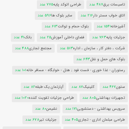
تاسیسات برق
487 عدد
طراحی اتوکد پایه
775 عدد
اتاق خواب مستر دار
216 عدد
سایر بلوک ها
596 عدد
آشپزخانه
1541 عدد
بلوک حمام و توالت
613 عدد
جزئیات پایه
763 عدد
فضای داخلی آموزش
25 عدد
بانک
41 عدد
شرکت ، دفتر کار ، سازمان ، اداره
513 عدد
مجتمع تجاری
488 عدد
بلوک های حمل و نقل
643 عدد
رستوران - غذا خوری - فست فود ; هتل - خوابگاه - مسافر خانه
101 عدد
ستون
467 عدد
کلینیک
87 عدد
آپارتمان یک طبقه
82 عدد
تجهیزات بهداشتی
805 عدد
طراحی جزئیات تقویت کننده
1020 عدد
سرویس بهداشتی - دستشویی
171 عدد
نشیمن
80 عدد
طراحی مبلمان اداری - تجاری
405 عدد
جزئیات تیر
678 عدد