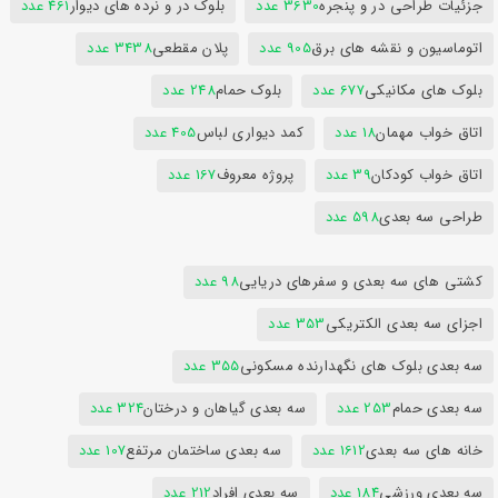
جزئیات طراحی در و پنجره
3630 عدد
بلوک در و نرده های دیوار
461 عدد
اتوماسیون و نقشه های برق
905 عدد
پلان مقطعی
3438 عدد
بلوک های مکانیکی
677 عدد
بلوک حمام
248 عدد
اتاق خواب مهمان
18 عدد
کمد دیواری لباس
405 عدد
اتاق خواب کودکان
39 عدد
پروژه معروف
167 عدد
طراحی سه بعدی
598 عدد
کشتی های سه بعدی و سفرهای دریایی
98 عدد
اجزای سه بعدی الکتریکی
353 عدد
سه بعدی بلوک های نگهدارنده مسکونی
355 عدد
سه بعدی حمام
253 عدد
سه بعدی گیاهان و درختان
324 عدد
خانه های سه بعدی
1612 عدد
سه بعدی ساختمان مرتفع
107 عدد
سه بعدی ورزشی
184 عدد
سه بعدی افراد
212 عدد