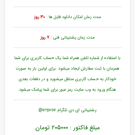
ورود
به
حساب
مدت زمان امکان دانلود فایل ها :
30 روز
کاربری
ثبت
مدت زمان پشتیبانی فنی :
7 روز
نام
بازیابی
رمز
با استفاده از شماره تلفن همراه شما یک حساب کاربری برای شما
عبور
همزمان با ثبت سفارش ایجاد میشود .برای اولین بار به صورت
علاقه
خودکار به حساب کاربری منتقل میشوید و در دفعات بعدی
مندی
ها
هنگام ورود به وب سایت رمز عبور برای شما پیامک میشود
پشتیبانی ای دی تلگرام e2proir@
مبلغ فاکتور : 205000 تومان