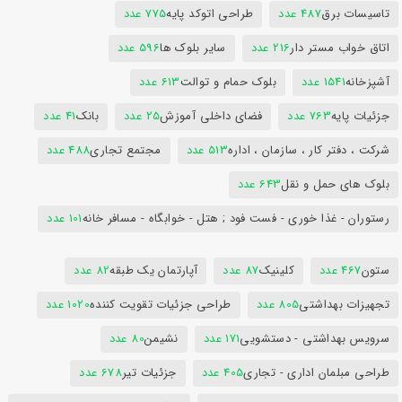
تاسیسات برق
487 عدد
طراحی اتوکد پایه
775 عدد
اتاق خواب مستر دار
216 عدد
سایر بلوک ها
596 عدد
آشپزخانه
1541 عدد
بلوک حمام و توالت
613 عدد
جزئیات پایه
763 عدد
فضای داخلی آموزش
25 عدد
بانک
41 عدد
شرکت ، دفتر کار ، سازمان ، اداره
513 عدد
مجتمع تجاری
488 عدد
بلوک های حمل و نقل
643 عدد
رستوران - غذا خوری - فست فود ; هتل - خوابگاه - مسافر خانه
101 عدد
ستون
467 عدد
کلینیک
87 عدد
آپارتمان یک طبقه
82 عدد
تجهیزات بهداشتی
805 عدد
طراحی جزئیات تقویت کننده
1020 عدد
سرویس بهداشتی - دستشویی
171 عدد
نشیمن
80 عدد
طراحی مبلمان اداری - تجاری
405 عدد
جزئیات تیر
678 عدد