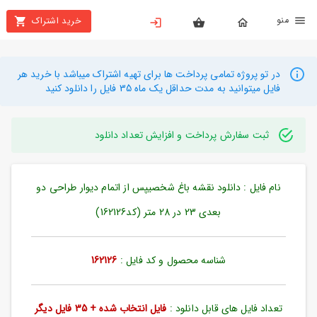
نو
خرید اشتراک
X
بستن
منو
محصولات
در تو پروژه تمامی پرداخت ها برای تهیه اشتراک میباشد با خرید هر
فایل میتوانید به مدت حداقل یک ماه 35 فایل را دانلود کنید
تهیه
اشتراک
ثبت سفارش پرداخت و افزایش تعداد دانلود
راهنما
نام فایل : دانلود نقشه باغ شخصیپس از اتمام دیوار طراحی دو
دانلود
خرید
بعدی 23 در 28 متر (کد162126)
ها
شناسه محصول و کد فایل :
162126
حساب
کاربری
تعداد فایل های قابل دانلود :
فایل انتخاب شده + 35 فایل دیگر