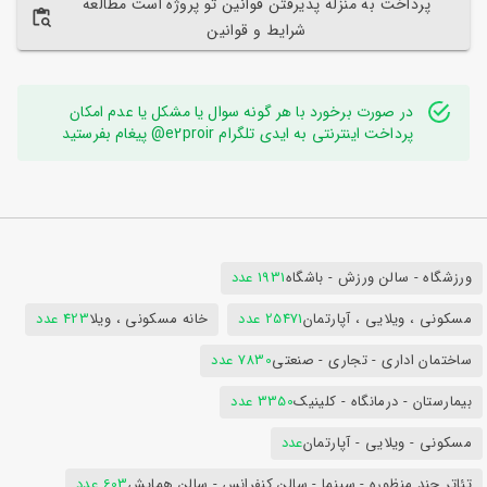
پرداخت به منزله پذیرفتن قوانین تو پروژه است مطالعه
شرایط و قوانین
در صورت برخورد با هر گونه سوال یا مشکل یا عدم امکان
پرداخت اینترنتی به ایدی تلگرام e2proir@ پیغام بفرستید
ورزشگاه - سالن ورزش - باشگاه
1931 عدد
مسکونی ، ویلایی ، آپارتمان
25471 عدد
خانه مسکونی ، ویلا
423 عدد
ساختمان اداری - تجاری - صنعتی
7830 عدد
بیمارستان - درمانگاه - کلینیک
3350 عدد
مسکونی - ویلایی - آپارتمان
عدد
تئاتر چند منظوره - سینما - سالن کنفرانس - سالن همایش
603 عدد