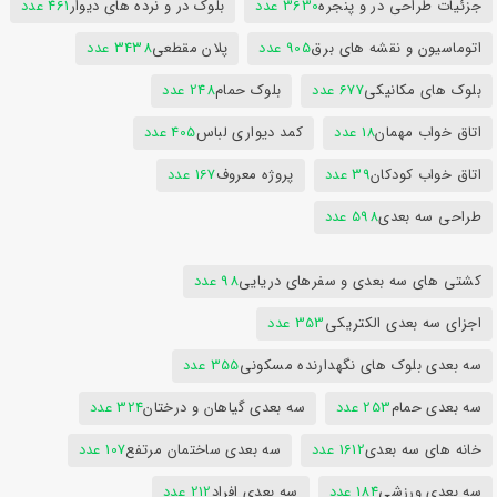
جزئیات طراحی در و پنجره
3630 عدد
بلوک در و نرده های دیوار
461 عدد
اتوماسیون و نقشه های برق
905 عدد
پلان مقطعی
3438 عدد
بلوک های مکانیکی
677 عدد
بلوک حمام
248 عدد
اتاق خواب مهمان
18 عدد
کمد دیواری لباس
405 عدد
اتاق خواب کودکان
39 عدد
پروژه معروف
167 عدد
طراحی سه بعدی
598 عدد
کشتی های سه بعدی و سفرهای دریایی
98 عدد
اجزای سه بعدی الکتریکی
353 عدد
سه بعدی بلوک های نگهدارنده مسکونی
355 عدد
سه بعدی حمام
253 عدد
سه بعدی گیاهان و درختان
324 عدد
خانه های سه بعدی
1612 عدد
سه بعدی ساختمان مرتفع
107 عدد
سه بعدی ورزشی
184 عدد
سه بعدی افراد
212 عدد