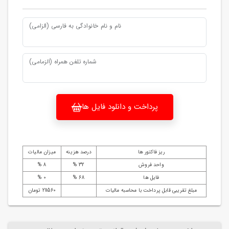
نام و نام خانوادگی به فارسی (الزامی)
شماره تلفن همراه (الزمامی)
پرداخت و دانلود فایل ها
ریز فاکتور ها
درصد هزینه
میزان مالیات
واحد فروش
32 %
8 %
فایل ها
68 %
0 %
مبلغ تقریبی قابل پرداخت با محاسبه مالیات
211560 تومان