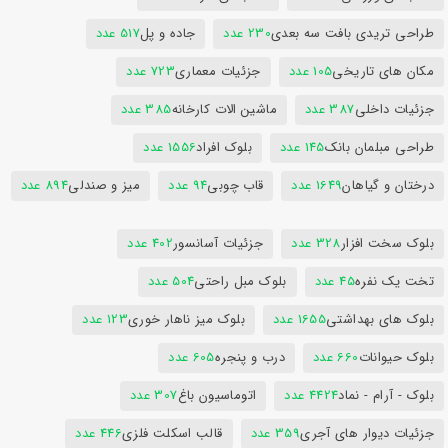
طراحی تریدی بافت سه بعدی
230 عدد
جاده و پل
517 عدد
مکان های تاریخی
105 عدد
جزئیات معماری
723 عدد
جزئیات داخلی
387 عدد
ماشین الات کارخانه
385 عدد
طراحی مبلمان بانک
145 عدد
بلوک افراد
1556 عدد
درختان و گیاهان
1649 عدد
قاب چوبی
94 عدد
میز و صندلی
894 عدد
بلوک سخت افزار
328 عدد
جزئیات آسانسور
402 عدد
تخت یک نفره
45 عدد
بلوک مبل راحتی
504 عدد
بلوک های بهداشتی
1655 عدد
بلوک میز ناهار خوری
123 عدد
بلوک حیوانات
660 عدد
درب و پنجره
605 عدد
بلوک - آرام - نماد
4424 عدد
اتوماسیون باغ
307 عدد
جزئیات دیوار های آجری
359 عدد
قالب اسکلت فلزی
446 عدد