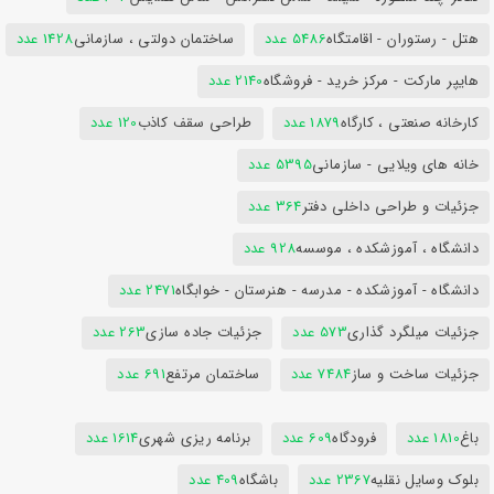
هتل - رستوران - اقامتگاه
5486 عدد
ساختمان دولتی ، سازمانی
1428 عدد
هایپر مارکت - مرکز خرید - فروشگاه
2140 عدد
کارخانه صنعتی ، کارگاه
1879 عدد
طراحی سقف کاذب
120 عدد
خانه های ویلایی - سازمانی
5395 عدد
جزئیات و طراحی داخلی دفتر
364 عدد
دانشگاه ، آموزشکده ، موسسه
928 عدد
دانشگاه - آموزشکده - مدرسه - هنرستان - خوابگاه
2471 عدد
جزئیات میلگرد گذاری
573 عدد
جزئیات جاده سازی
263 عدد
جزئیات ساخت و ساز
7484 عدد
ساختمان مرتفع
691 عدد
باغ
1810 عدد
فرودگاه
609 عدد
برنامه ریزی شهری
1614 عدد
بلوک وسایل نقلیه
2367 عدد
باشگاه
409 عدد