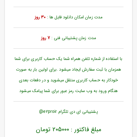
ورود
به
حساب
مدت زمان امکان دانلود فایل ها :
30 روز
کاربری
ثبت
مدت زمان پشتیبانی فنی :
7 روز
نام
بازیابی
رمز
با استفاده از شماره تلفن همراه شما یک حساب کاربری برای شما
عبور
همزمان با ثبت سفارش ایجاد میشود .برای اولین بار به صورت
علاقه
خودکار به حساب کاربری منتقل میشوید و در دفعات بعدی
مندی
ها
هنگام ورود به وب سایت رمز عبور برای شما پیامک میشود
پشتیبانی ای دی تلگرام e2proir@
مبلغ فاکتور : 205000 تومان