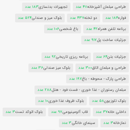
طراحی مبلمان آشپزخانه
411 عدد
تجهیزات بدنسازی
183 عدد
فواره
184 عدد
دو تخته
437 عدد
بلوک میز و صندلی
524 عدد
برنامه تلفن همراه
42 عدد
باغ شخصی
106 عدد
جزئیات ساخت پل
917 عدد
جزئیات بتن
64 عدد
برنامه ریزی تاریخی
92 عدد
طراحی و مبلمان اتاق
300 عدد
بلوک میز صندلی
36 عدد
طراحی پارک - محوطه - باغ
197 عدد
مبلمان رستوران - غذا خوری - فست فود - هتل
288 عدد
بلوک تلوزیون
58 عدد
بلوک ظروف غذا خوری
10 عدد
داخلی خانه
37 عدد
قاب آلومینیومی
97 عدد
بلوک اتوکد تست
3 عدد
نمازخانه
3 عدد
سینمای خانگی
3 عدد