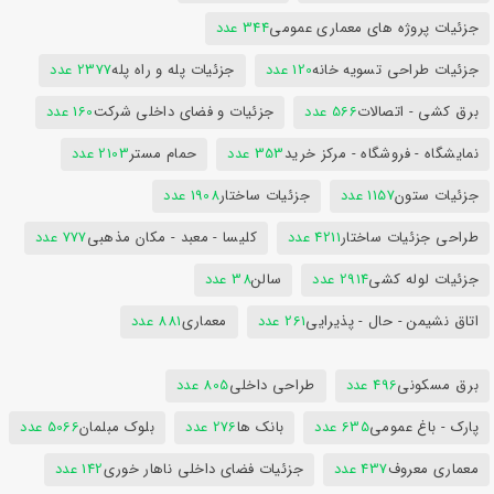
جزئیات پروژه های معماری عمومی
344 عدد
جزئیات طراحی تسویه خانه
120 عدد
جزئیات پله و راه پله
2377 عدد
برق کشی - اتصالات
566 عدد
جزئیات و فضای داخلی شرکت
160 عدد
نمایشگاه - فروشگاه - مرکز خرید
353 عدد
حمام مستر
2103 عدد
جزئیات ستون
1157 عدد
جزئیات ساختار
1908 عدد
طراحی جزئیات ساختار
4211 عدد
کلیسا - معبد - مکان مذهبی
777 عدد
جزئیات لوله کشی
2914 عدد
سالن
38 عدد
اتاق نشیمن - حال - پذیرایی
261 عدد
معماری
881 عدد
برق مسکونی
496 عدد
طراحی داخلی
805 عدد
پارک - باغ عمومی
635 عدد
بانک ها
276 عدد
بلوک مبلمان
5066 عدد
معماری معروف
437 عدد
جزئیات فضای داخلی ناهار خوری
142 عدد