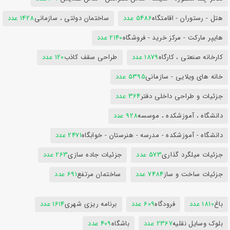
هتل - رستوران - اقامتگاه
5486 عدد
ساختمان دولتی ، سازمانی
1428 عدد
هایپر مارکت - مرکز خرید - فروشگاه
2140 عدد
کارخانه صنعتی ، کارگاه
1879 عدد
طراحی سقف کاذب
120 عدد
خانه های ویلایی - سازمانی
5395 عدد
جزئیات و طراحی داخلی دفتر
364 عدد
دانشگاه ، آموزشکده ، موسسه
928 عدد
دانشگاه - آموزشکده - مدرسه - هنرستان - خوابگاه
2471 عدد
جزئیات میلگرد گذاری
573 عدد
جزئیات جاده سازی
263 عدد
جزئیات ساخت و ساز
7484 عدد
ساختمان مرتفع
691 عدد
باغ
1810 عدد
فرودگاه
609 عدد
برنامه ریزی شهری
1614 عدد
بلوک وسایل نقلیه
2367 عدد
باشگاه
409 عدد