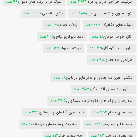
جزئیات طراحی در و پنجره
3630 عدد
بلوک در و نرده های دیوار
461 عدد
اتوماسیون و نقشه های برق
905 عدد
پلان مقطعی
3438 عدد
بلوک های مکانیکی
677 عدد
بلوک حمام
248 عدد
اتاق خواب مهمان
18 عدد
کمد دیواری لباس
405 عدد
اتاق خواب کودکان
39 عدد
پروژه معروف
167 عدد
طراحی سه بعدی
598 عدد
کشتی های سه بعدی و سفرهای دریایی
98 عدد
اجزای سه بعدی الکتریکی
353 عدد
سه بعدی بلوک های نگهدارنده مسکونی
355 عدد
سه بعدی حمام
253 عدد
سه بعدی گیاهان و درختان
324 عدد
خانه های سه بعدی
1612 عدد
سه بعدی ساختمان مرتفع
107 عدد
سه بعدی ورزشی
184 عدد
سه بعدی افراد
212 عدد