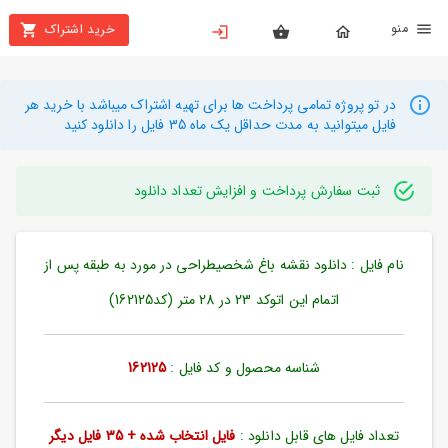
نو
خرید اشتراک
X
بستن
منو
محصولات
در تو پروژه تمامی پرداخت ها برای تهیه اشتراک میباشد با خرید هر
فایل میتوانید به مدت حداقل یک ماه 35 فایل را دانلود کنید
تهیه
اشتراک
ثبت سفارش پرداخت و افزایش تعداد دانلود
راهنما
نام فایل : دانلود نقشه باغ شخصیطراحی در مورد به طبقه پس از
دانلود
خرید
اتمام این اتوکد 23 در 28 متر (کد162125)
ها
شناسه محصول و کد فایل :
162125
حساب
کاربری
تعداد فایل های قابل دانلود :
فایل انتخاب شده + 35 فایل دیگر