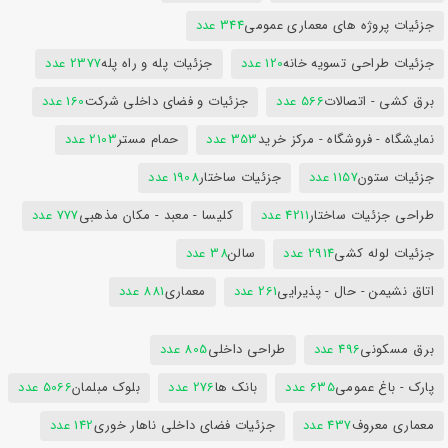
جزئیات پروژه های معماری عمومی
344 عدد
جزئیات طراحی تسویه خانه
120 عدد
جزئیات پله و راه پله
2377 عدد
برق کشی - اتصالات
566 عدد
جزئیات و فضای داخلی شرکت
160 عدد
نمایشگاه - فروشگاه - مرکز خرید
353 عدد
حمام مستر
2103 عدد
جزئیات ستون
1157 عدد
جزئیات ساختار
1908 عدد
طراحی جزئیات ساختار
4211 عدد
کلیسا - معبد - مکان مذهبی
777 عدد
جزئیات لوله کشی
2914 عدد
سالن
38 عدد
اتاق نشیمن - حال - پذیرایی
261 عدد
معماری
881 عدد
برق مسکونی
496 عدد
طراحی داخلی
805 عدد
پارک - باغ عمومی
635 عدد
بانک ها
276 عدد
بلوک مبلمان
5066 عدد
معماری معروف
437 عدد
جزئیات فضای داخلی ناهار خوری
142 عدد