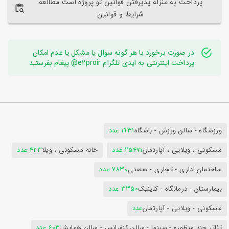
پرداخت به منزله پذیرفتن قوانین تو پروژه است مطالعه
شرایط و قوانین
در صورت برخورد با هر گونه سوال یا مشکل یا عدم امکان
پرداخت اینترنتی به ایدی تلگرام e2proir@ پیغام بفرستید
ورزشگاه - سالن ورزش - باشگاه
1931 عدد
مسکونی ، ویلایی ، آپارتمان
25471 عدد
خانه مسکونی ، ویلا
423 عدد
ساختمان اداری - تجاری - صنعتی
7830 عدد
بیمارستان - درمانگاه - کلینیک
3350 عدد
مسکونی - ویلایی - آپارتمان
عدد
تئاتر چند منظوره - سینما - سالن کنفرانس - سالن همایش
603 عدد