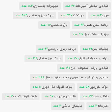
طراحی مبلمان آشپزخانه
411 عدد
تجهیزات بدنسازی
183 عدد
فواره
184 عدد
دو تخته
437 عدد
بلوک میز و صندلی
524 عدد
برنامه تلفن همراه
42 عدد
باغ شخصی
106 عدد
جزئیات ساخت پل
917 عدد
جزئیات بتن
64 عدد
برنامه ریزی تاریخی
92 عدد
طراحی و مبلمان اتاق
300 عدد
بلوک میز صندلی
36 عدد
طراحی پارک - محوطه - باغ
197 عدد
مبلمان رستوران - غذا خوری - فست فود - هتل
288 عدد
بلوک تلوزیون
58 عدد
بلوک ظروف غذا خوری
10 عدد
داخلی خانه
37 عدد
قاب آلومینیومی
97 عدد
بلوک اتوکد تست
3 عدد
نمازخانه
3 عدد
سینمای خانگی
3 عدد