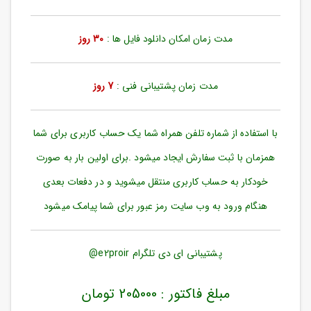
ورود
به
حساب
مدت زمان امکان دانلود فایل ها :
30 روز
کاربری
ثبت
مدت زمان پشتیبانی فنی :
7 روز
نام
بازیابی
رمز
با استفاده از شماره تلفن همراه شما یک حساب کاربری برای شما
عبور
همزمان با ثبت سفارش ایجاد میشود .برای اولین بار به صورت
علاقه
خودکار به حساب کاربری منتقل میشوید و در دفعات بعدی
مندی
ها
هنگام ورود به وب سایت رمز عبور برای شما پیامک میشود
پشتیبانی ای دی تلگرام e2proir@
مبلغ فاکتور : 205000 تومان