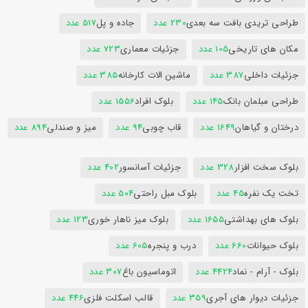
طراحی تریدی بافت سه بعدی
230 عدد
جاده و پل
517 عدد
مکان های تاریخی
105 عدد
جزئیات معماری
723 عدد
جزئیات داخلی
387 عدد
ماشین الات کارخانه
385 عدد
طراحی مبلمان بانک
145 عدد
بلوک افراد
1556 عدد
درختان و گیاهان
1649 عدد
قاب چوبی
94 عدد
میز و صندلی
894 عدد
بلوک سخت افزار
328 عدد
جزئیات آسانسور
402 عدد
تخت یک نفره
45 عدد
بلوک مبل راحتی
504 عدد
بلوک های بهداشتی
1655 عدد
بلوک میز ناهار خوری
123 عدد
بلوک حیوانات
660 عدد
درب و پنجره
605 عدد
بلوک - آرام - نماد
4424 عدد
اتوماسیون باغ
307 عدد
جزئیات دیوار های آجری
359 عدد
قالب اسکلت فلزی
446 عدد