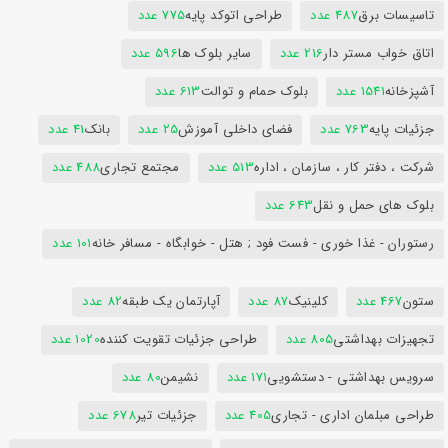
تاسیسات برق
487 عدد
طراحی اتوکد پایه
775 عدد
اتاق خواب مستر دار
216 عدد
سایر بلوک ها
596 عدد
آشپزخانه
1541 عدد
بلوک حمام و توالت
613 عدد
جزئیات پایه
763 عدد
فضای داخلی آموزش
25 عدد
بانک
41 عدد
شرکت ، دفتر کار ، سازمان ، اداره
513 عدد
مجتمع تجاری
488 عدد
بلوک های حمل و نقل
643 عدد
رستوران - غذا خوری - فست فود ; هتل - خوابگاه - مسافر خانه
101 عدد
ستون
467 عدد
کلینیک
87 عدد
آپارتمان یک طبقه
82 عدد
تجهیزات بهداشتی
805 عدد
طراحی جزئیات تقویت کننده
1020 عدد
سرویس بهداشتی - دستشویی
171 عدد
نشیمن
80 عدد
طراحی مبلمان اداری - تجاری
405 عدد
جزئیات تیر
678 عدد