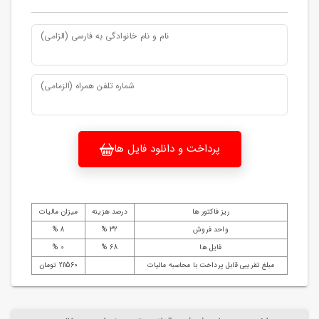
نام و نام خانوادگی به فارسی (الزامی)
شماره تلفن همراه (الزمامی)
پرداخت و دانلود فایل ها
ریز فاکتور ها
درصد هزینه
میزان مالیات
واحد فروش
32 %
8 %
فایل ها
68 %
0 %
مبلغ تقریبی قابل پرداخت با محاسبه مالیات
211560 تومان