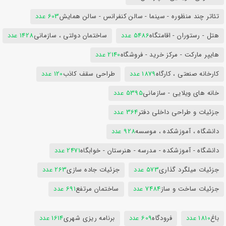
تئاتر چند منظوره - سینما - سالن کنفرانس - سالن همایش
603 عدد
هتل - رستوران - اقامتگاه
5486 عدد
ساختمان دولتی ، سازمانی
1428 عدد
هایپر مارکت - مرکز خرید - فروشگاه
2140 عدد
کارخانه صنعتی ، کارگاه
1879 عدد
طراحی سقف کاذب
120 عدد
خانه های ویلایی - سازمانی
5395 عدد
جزئیات و طراحی داخلی دفتر
364 عدد
دانشگاه ، آموزشکده ، موسسه
928 عدد
دانشگاه - آموزشکده - مدرسه - هنرستان - خوابگاه
2471 عدد
جزئیات میلگرد گذاری
573 عدد
جزئیات جاده سازی
263 عدد
جزئیات ساخت و ساز
7484 عدد
ساختمان مرتفع
691 عدد
باغ
1810 عدد
فرودگاه
609 عدد
برنامه ریزی شهری
1614 عدد