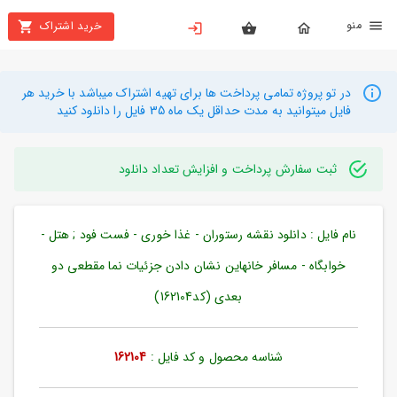
نو
خرید اشتراک
X
بستن
منو
محصولات
در تو پروژه تمامی پرداخت ها برای تهیه اشتراک میباشد با خرید هر
فایل میتوانید به مدت حداقل یک ماه 35 فایل را دانلود کنید
تهیه
اشتراک
ثبت سفارش پرداخت و افزایش تعداد دانلود
راهنما
نام فایل : دانلود نقشه رستوران - غذا خوری - فست فود ; هتل -
دانلود
خرید
خوابگاه - مسافر خانهاین نشان دادن جزئیات نما مقطعی دو
ها
بعدی (کد162104)
حساب
شناسه محصول و کد فایل :
162104
کاربری