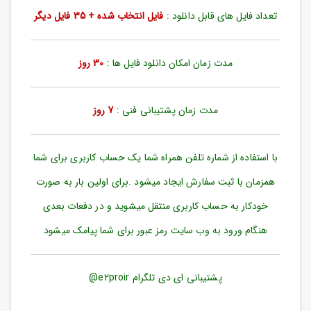
ورود
تعداد فایل های قابل دانلود :
فایل انتخاب شده + 35 فایل دیگر
به
حساب
کاربری
مدت زمان امکان دانلود فایل ها :
30 روز
ثبت
نام
مدت زمان پشتیبانی فنی :
7 روز
بازیابی
رمز
عبور
با استفاده از شماره تلفن همراه شما یک حساب کاربری برای شما
علاقه
همزمان با ثبت سفارش ایجاد میشود .برای اولین بار به صورت
مندی
ها
خودکار به حساب کاربری منتقل میشوید و در دفعات بعدی
هنگام ورود به وب سایت رمز عبور برای شما پیامک میشود
پشتیبانی ای دی تلگرام e2proir@