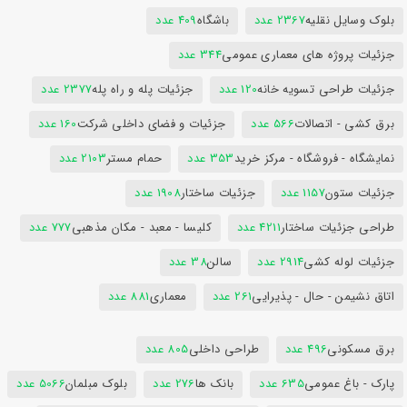
بلوک وسایل نقلیه
2367 عدد
باشگاه
409 عدد
جزئیات پروژه های معماری عمومی
344 عدد
جزئیات طراحی تسویه خانه
120 عدد
جزئیات پله و راه پله
2377 عدد
برق کشی - اتصالات
566 عدد
جزئیات و فضای داخلی شرکت
160 عدد
نمایشگاه - فروشگاه - مرکز خرید
353 عدد
حمام مستر
2103 عدد
جزئیات ستون
1157 عدد
جزئیات ساختار
1908 عدد
طراحی جزئیات ساختار
4211 عدد
کلیسا - معبد - مکان مذهبی
777 عدد
جزئیات لوله کشی
2914 عدد
سالن
38 عدد
اتاق نشیمن - حال - پذیرایی
261 عدد
معماری
881 عدد
برق مسکونی
496 عدد
طراحی داخلی
805 عدد
پارک - باغ عمومی
635 عدد
بانک ها
276 عدد
بلوک مبلمان
5066 عدد