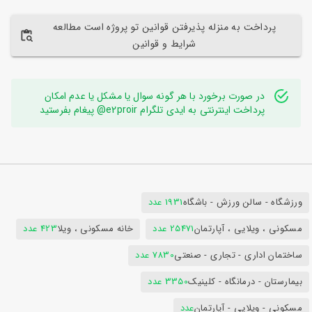
پرداخت به منزله پذیرفتن قوانین تو پروژه است مطالعه
شرایط و قوانین
در صورت برخورد با هر گونه سوال یا مشکل یا عدم امکان
پرداخت اینترنتی به ایدی تلگرام e2proir@ پیغام بفرستید
ورزشگاه - سالن ورزش - باشگاه
1931 عدد
مسکونی ، ویلایی ، آپارتمان
25471 عدد
خانه مسکونی ، ویلا
423 عدد
ساختمان اداری - تجاری - صنعتی
7830 عدد
بیمارستان - درمانگاه - کلینیک
3350 عدد
مسکونی - ویلایی - آپارتمان
عدد