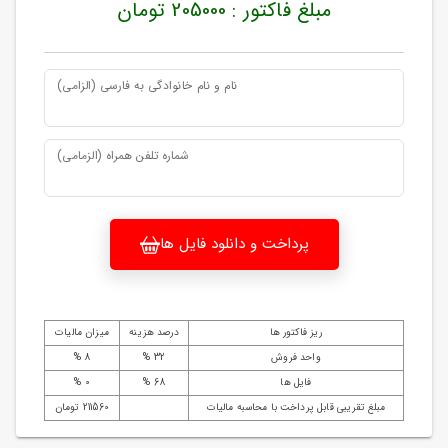
مبلغ فاکتور : 205000 تومان
نام و نام خانوادگی به فارسی (الزامی)
شماره تلفن همراه (الزمامی)
پرداخت و دانلود فایل ها
ریز فاکتور ها
درصد هزینه
میزان مالیات
واحد فروش
32 %
8 %
فایل ها
68 %
0 %
مبلغ تقریبی قابل پرداخت با محاسبه مالیات
211560 تومان