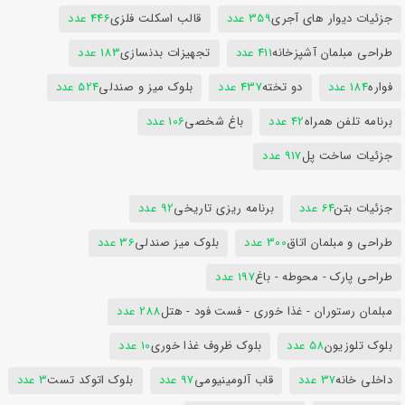
جزئیات دیوار های آجری
359 عدد
قالب اسکلت فلزی
446 عدد
طراحی مبلمان آشپزخانه
411 عدد
تجهیزات بدنسازی
183 عدد
فواره
184 عدد
دو تخته
437 عدد
بلوک میز و صندلی
524 عدد
برنامه تلفن همراه
42 عدد
باغ شخصی
106 عدد
جزئیات ساخت پل
917 عدد
جزئیات بتن
64 عدد
برنامه ریزی تاریخی
92 عدد
طراحی و مبلمان اتاق
300 عدد
بلوک میز صندلی
36 عدد
طراحی پارک - محوطه - باغ
197 عدد
مبلمان رستوران - غذا خوری - فست فود - هتل
288 عدد
بلوک تلوزیون
58 عدد
بلوک ظروف غذا خوری
10 عدد
داخلی خانه
37 عدد
قاب آلومینیومی
97 عدد
بلوک اتوکد تست
3 عدد