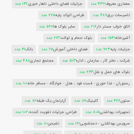
معماری معروف
437 عدد
جزئیات فضای داخلی ناهار خوری
142 عدد
تاسیسات برق
487 عدد
طراحی اتوکد پایه
775 عدد
اتاق خواب مستر دار
216 عدد
سایر بلوک ها
596 عدد
آشپزخانه
1541 عدد
بلوک حمام و توالت
613 عدد
جزئیات پایه
763 عدد
فضای داخلی آموزش
25 عدد
بانک
41 عدد
شرکت ، دفتر کار ، سازمان ، اداره
513 عدد
مجتمع تجاری
488 عدد
بلوک های حمل و نقل
643 عدد
رستوران - غذا خوری - فست فود ; هتل - خوابگاه - مسافر خانه
101 عدد
ستون
467 عدد
کلینیک
87 عدد
آپارتمان یک طبقه
82 عدد
تجهیزات بهداشتی
805 عدد
طراحی جزئیات تقویت کننده
1020 عدد
سرویس بهداشتی - دستشویی
171 عدد
نشیمن
80 عدد