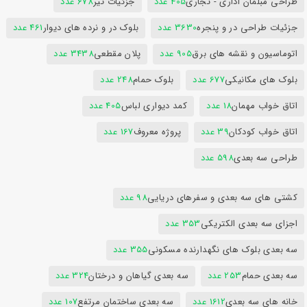
طراحی مبلمان اداری - تجاری
405 عدد
جزئیات تیر
678 عدد
جزئیات طراحی در و پنجره
3630 عدد
بلوک در و نرده های دیوار
461 عدد
اتوماسیون و نقشه های برق
905 عدد
پلان مقطعی
3438 عدد
بلوک های مکانیکی
677 عدد
بلوک حمام
248 عدد
اتاق خواب مهمان
18 عدد
کمد دیواری لباس
405 عدد
اتاق خواب کودکان
39 عدد
پروژه معروف
167 عدد
طراحی سه بعدی
598 عدد
کشتی های سه بعدی و سفرهای دریایی
98 عدد
اجزای سه بعدی الکتریکی
353 عدد
سه بعدی بلوک های نگهدارنده مسکونی
355 عدد
سه بعدی حمام
253 عدد
سه بعدی گیاهان و درختان
324 عدد
خانه های سه بعدی
1612 عدد
سه بعدی ساختمان مرتفع
107 عدد