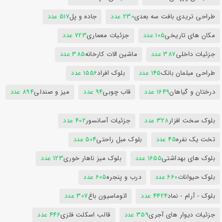
طراحی تریدی بافت سه بعدی
230 عدد
جاده و پل
517 عدد
مکان های تاریخی
105 عدد
جزئیات معماری
723 عدد
جزئیات داخلی
387 عدد
ماشین الات کارخانه
385 عدد
طراحی مبلمان بانک
145 عدد
بلوک افراد
1556 عدد
درختان و گیاهان
1649 عدد
قاب چوبی
94 عدد
میز و صندلی
894 عدد
بلوک سخت افزار
328 عدد
جزئیات آسانسور
402 عدد
تخت یک نفره
45 عدد
بلوک مبل راحتی
504 عدد
بلوک های بهداشتی
1655 عدد
بلوک میز ناهار خوری
123 عدد
بلوک حیوانات
660 عدد
درب و پنجره
605 عدد
بلوک - آرام - نماد
4424 عدد
اتوماسیون باغ
307 عدد
جزئیات دیوار های آجری
359 عدد
قالب اسکلت فلزی
446 عدد