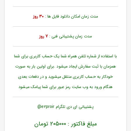
ورود
به
حساب
مدت زمان امکان دانلود فایل ها :
30 روز
کاربری
ثبت
مدت زمان پشتیبانی فنی :
7 روز
نام
بازیابی
رمز
با استفاده از شماره تلفن همراه شما یک حساب کاربری برای شما
عبور
همزمان با ثبت سفارش ایجاد میشود .برای اولین بار به صورت
علاقه
خودکار به حساب کاربری منتقل میشوید و در دفعات بعدی
مندی
ها
هنگام ورود به وب سایت رمز عبور برای شما پیامک میشود
پشتیبانی ای دی تلگرام e2proir@
مبلغ فاکتور : 205000 تومان