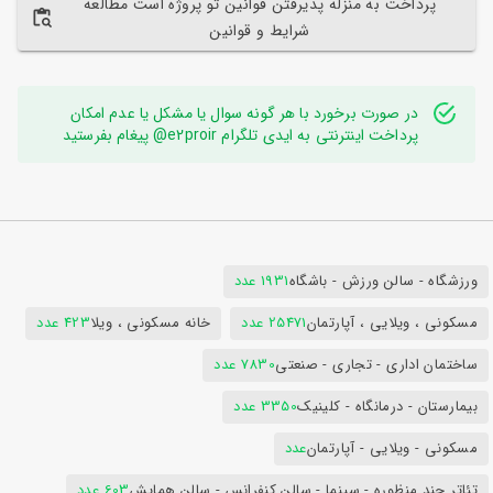
پرداخت به منزله پذیرفتن قوانین تو پروژه است مطالعه
شرایط و قوانین
در صورت برخورد با هر گونه سوال یا مشکل یا عدم امکان
پرداخت اینترنتی به ایدی تلگرام e2proir@ پیغام بفرستید
ورزشگاه - سالن ورزش - باشگاه
1931 عدد
مسکونی ، ویلایی ، آپارتمان
25471 عدد
خانه مسکونی ، ویلا
423 عدد
ساختمان اداری - تجاری - صنعتی
7830 عدد
بیمارستان - درمانگاه - کلینیک
3350 عدد
مسکونی - ویلایی - آپارتمان
عدد
تئاتر چند منظوره - سینما - سالن کنفرانس - سالن همایش
603 عدد