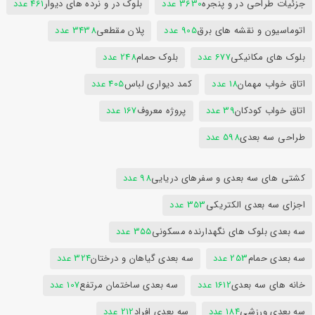
جزئیات طراحی در و پنجره
3630 عدد
بلوک در و نرده های دیوار
461 عدد
اتوماسیون و نقشه های برق
905 عدد
پلان مقطعی
3438 عدد
بلوک های مکانیکی
677 عدد
بلوک حمام
248 عدد
اتاق خواب مهمان
18 عدد
کمد دیواری لباس
405 عدد
اتاق خواب کودکان
39 عدد
پروژه معروف
167 عدد
طراحی سه بعدی
598 عدد
کشتی های سه بعدی و سفرهای دریایی
98 عدد
اجزای سه بعدی الکتریکی
353 عدد
سه بعدی بلوک های نگهدارنده مسکونی
355 عدد
سه بعدی حمام
253 عدد
سه بعدی گیاهان و درختان
324 عدد
خانه های سه بعدی
1612 عدد
سه بعدی ساختمان مرتفع
107 عدد
سه بعدی ورزشی
184 عدد
سه بعدی افراد
212 عدد