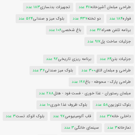
طراحی مبلمان آشپزخانه
411 عدد
تجهیزات بدنسازی
183 عدد
فواره
184 عدد
دو تخته
437 عدد
بلوک میز و صندلی
524 عدد
برنامه تلفن همراه
42 عدد
باغ شخصی
106 عدد
جزئیات ساخت پل
917 عدد
جزئیات بتن
64 عدد
برنامه ریزی تاریخی
92 عدد
طراحی و مبلمان اتاق
300 عدد
بلوک میز صندلی
36 عدد
طراحی پارک - محوطه - باغ
197 عدد
مبلمان رستوران - غذا خوری - فست فود - هتل
288 عدد
بلوک تلوزیون
58 عدد
بلوک ظروف غذا خوری
10 عدد
داخلی خانه
37 عدد
قاب آلومینیومی
97 عدد
بلوک اتوکد تست
3 عدد
نمازخانه
3 عدد
سینمای خانگی
3 عدد