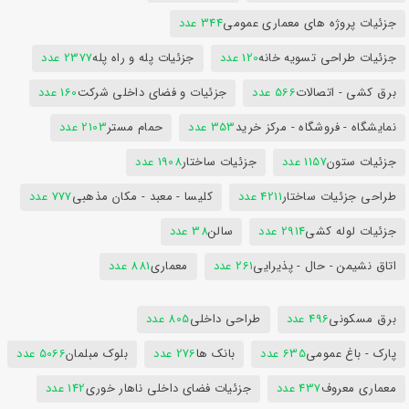
جزئیات پروژه های معماری عمومی
344 عدد
جزئیات طراحی تسویه خانه
120 عدد
جزئیات پله و راه پله
2377 عدد
برق کشی - اتصالات
566 عدد
جزئیات و فضای داخلی شرکت
160 عدد
نمایشگاه - فروشگاه - مرکز خرید
353 عدد
حمام مستر
2103 عدد
جزئیات ستون
1157 عدد
جزئیات ساختار
1908 عدد
طراحی جزئیات ساختار
4211 عدد
کلیسا - معبد - مکان مذهبی
777 عدد
جزئیات لوله کشی
2914 عدد
سالن
38 عدد
اتاق نشیمن - حال - پذیرایی
261 عدد
معماری
881 عدد
برق مسکونی
496 عدد
طراحی داخلی
805 عدد
پارک - باغ عمومی
635 عدد
بانک ها
276 عدد
بلوک مبلمان
5066 عدد
معماری معروف
437 عدد
جزئیات فضای داخلی ناهار خوری
142 عدد