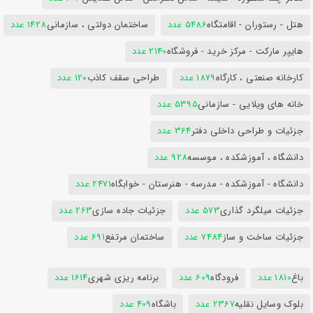
هتل - رستوران - اقامتگاه
5486 عدد
ساختمان دولتی ، سازمانی
1428 عدد
هایپر مارکت - مرکز خرید - فروشگاه
2140 عدد
کارخانه صنعتی ، کارگاه
1879 عدد
طراحی سقف کاذب
120 عدد
خانه های ویلایی - سازمانی
5395 عدد
جزئیات و طراحی داخلی دفتر
364 عدد
دانشگاه ، آموزشکده ، موسسه
928 عدد
دانشگاه - آموزشکده - مدرسه - هنرستان - خوابگاه
2471 عدد
جزئیات میلگرد گذاری
573 عدد
جزئیات جاده سازی
263 عدد
جزئیات ساخت و ساز
7484 عدد
ساختمان مرتفع
691 عدد
باغ
1810 عدد
فرودگاه
609 عدد
برنامه ریزی شهری
1614 عدد
بلوک وسایل نقلیه
2367 عدد
باشگاه
409 عدد