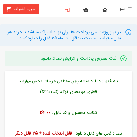
نو
خرید اشتراک
X
بستن
منو
محصولات
در تو پروژه تمامی پرداخت ها برای تهیه اشتراک میباشد با خرید هر
فایل میتوانید به مدت حداقل یک ماه 35 فایل را دانلود کنید
تهیه
اشتراک
ثبت سفارش پرداخت و افزایش تعداد دانلود
راهنما
نام فایل : دانلود نقشه پلان مقطعی جزئیات بخش مهاربند
دانلود
خرید
قطری دو بعدی اتوکد (کد162100)
ها
شناسه محصول و کد فایل :
162100
حساب
کاربری
تعداد فایل های قابل دانلود :
فایل انتخاب شده + 35 فایل دیگر