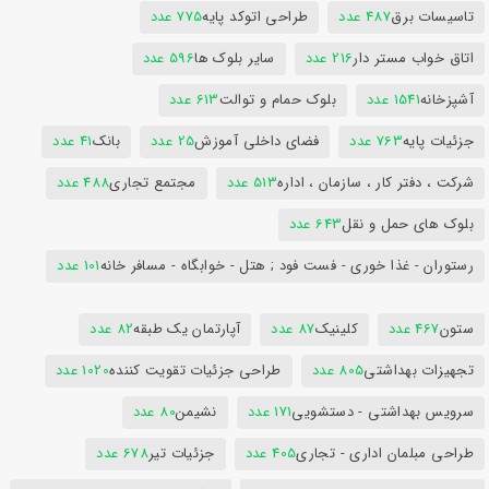
تاسیسات برق
487 عدد
طراحی اتوکد پایه
775 عدد
اتاق خواب مستر دار
216 عدد
سایر بلوک ها
596 عدد
آشپزخانه
1541 عدد
بلوک حمام و توالت
613 عدد
جزئیات پایه
763 عدد
فضای داخلی آموزش
25 عدد
بانک
41 عدد
شرکت ، دفتر کار ، سازمان ، اداره
513 عدد
مجتمع تجاری
488 عدد
بلوک های حمل و نقل
643 عدد
رستوران - غذا خوری - فست فود ; هتل - خوابگاه - مسافر خانه
101 عدد
ستون
467 عدد
کلینیک
87 عدد
آپارتمان یک طبقه
82 عدد
تجهیزات بهداشتی
805 عدد
طراحی جزئیات تقویت کننده
1020 عدد
سرویس بهداشتی - دستشویی
171 عدد
نشیمن
80 عدد
طراحی مبلمان اداری - تجاری
405 عدد
جزئیات تیر
678 عدد