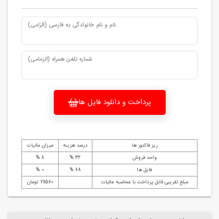
نام و نام خانوادگی به فارسی (الزامی)
شماره تلفن همراه (الزمامی)
پرداخت و دانلود فایل ها
ریز فاکتور ها
درصد هزینه
میزان مالیات
واحد فروش
32 %
8 %
فایل ها
68 %
0 %
مبلغ تقریبی قابل پرداخت با محاسبه مالیات
211560 تومان