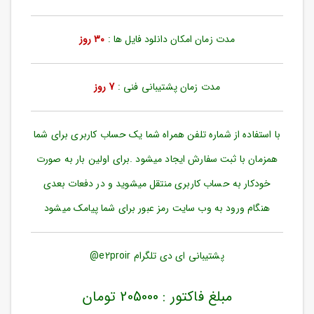
ورود
به
حساب
مدت زمان امکان دانلود فایل ها :
30 روز
کاربری
ثبت
مدت زمان پشتیبانی فنی :
7 روز
نام
بازیابی
رمز
با استفاده از شماره تلفن همراه شما یک حساب کاربری برای شما
عبور
همزمان با ثبت سفارش ایجاد میشود .برای اولین بار به صورت
علاقه
خودکار به حساب کاربری منتقل میشوید و در دفعات بعدی
مندی
ها
هنگام ورود به وب سایت رمز عبور برای شما پیامک میشود
پشتیبانی ای دی تلگرام e2proir@
مبلغ فاکتور : 205000 تومان