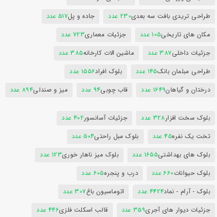
طراحی تریدی بافت سه بعدی
230 عدد
جاده و پل
517 عدد
مکان های تاریخی
105 عدد
جزئیات معماری
723 عدد
جزئیات داخلی
387 عدد
ماشین الات کارخانه
385 عدد
طراحی مبلمان بانک
145 عدد
بلوک افراد
1556 عدد
درختان و گیاهان
1649 عدد
قاب چوبی
94 عدد
میز و صندلی
894 عدد
بلوک سخت افزار
328 عدد
جزئیات آسانسور
402 عدد
تخت یک نفره
45 عدد
بلوک مبل راحتی
504 عدد
بلوک های بهداشتی
1655 عدد
بلوک میز ناهار خوری
123 عدد
بلوک حیوانات
660 عدد
درب و پنجره
605 عدد
بلوک - آرام - نماد
4424 عدد
اتوماسیون باغ
307 عدد
جزئیات دیوار های آجری
359 عدد
قالب اسکلت فلزی
446 عدد