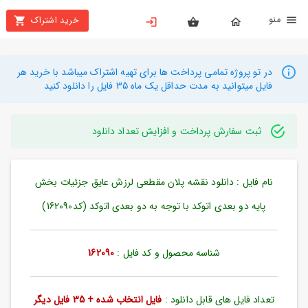
نو
خرید اشتراک
X
بستن
منو
محصولات
در تو پروژه تمامی پرداخت ها برای تهیه اشتراک میباشد با خرید هر
فایل میتوانید به مدت حداقل یک ماه 35 فایل را دانلود کنید
تهیه
اشتراک
ثبت سفارش پرداخت و افزایش تعداد دانلود
راهنما
نام فایل : دانلود نقشه پلان مقطعی لرزش عایق جزئیات بخش
دانلود
خرید
پایه دو بعدی اتوکد با توجه به دو بعدی اتوکد (کد162090)
ها
شناسه محصول و کد فایل :
162090
حساب
کاربری
تعداد فایل های قابل دانلود :
فایل انتخاب شده + 35 فایل دیگر