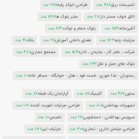
تاسیسات برق
487 عدد
طراحی اتوکد پایه
775 عدد
اتاق خواب مستر دار
216 عدد
سایر بلوک ها
596 عدد
آشپزخانه
1541 عدد
بلوک حمام و توالت
613 عدد
جزئیات پایه
763 عدد
فضای داخلی آموزش
25 عدد
بانک
41 عدد
شرکت ، دفتر کار ، سازمان ، اداره
513 عدد
مجتمع تجاری
488 عدد
بلوک های حمل و نقل
643 عدد
رستوران - غذا خوری - فست فود ; هتل - خوابگاه - مسافر خانه
101 عدد
ستون
467 عدد
کلینیک
87 عدد
آپارتمان یک طبقه
82 عدد
تجهیزات بهداشتی
805 عدد
طراحی جزئیات تقویت کننده
1020 عدد
سرویس بهداشتی - دستشویی
171 عدد
نشیمن
80 عدد
طراحی مبلمان اداری - تجاری
405 عدد
جزئیات تیر
678 عدد