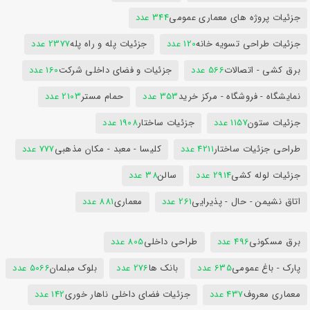
جزئیات پروژه های معماری عمومی
344 عدد
جزئیات طراحی تسویه خانه
120 عدد
جزئیات پله و راه پله
2377 عدد
برق کشی - اتصالات
566 عدد
جزئیات و فضای داخلی شرکت
160 عدد
نمایشگاه - فروشگاه - مرکز خرید
353 عدد
حمام مستر
2103 عدد
جزئیات ستون
1157 عدد
جزئیات ساختار
1908 عدد
طراحی جزئیات ساختار
4211 عدد
کلیسا - معبد - مکان مذهبی
777 عدد
جزئیات لوله کشی
2914 عدد
سالن
38 عدد
اتاق نشیمن - حال - پذیرایی
261 عدد
معماری
881 عدد
برق مسکونی
496 عدد
طراحی داخلی
805 عدد
پارک - باغ عمومی
635 عدد
بانک ها
276 عدد
بلوک مبلمان
5066 عدد
معماری معروف
437 عدد
جزئیات فضای داخلی ناهار خوری
142 عدد