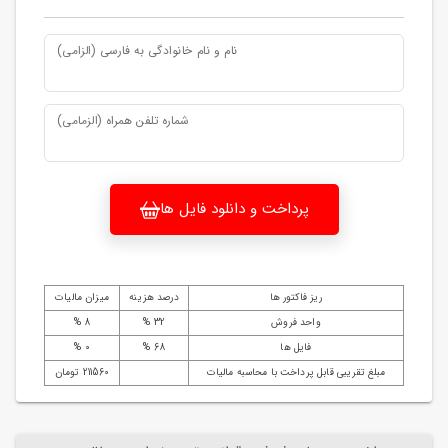
نام و نام خانوادگی به فارسی (الزامی)
شماره تلفن همراه (الزمامی)
پرداخت و دانلود فایل ها
ریز فاکتور ها
درصد هزینه
میزان مالیات
واحد فروش
32 %
8 %
فایل ها
68 %
0 %
مبلغ تقریبی قابل پرداخت با محاسبه مالیات
211560 تومان