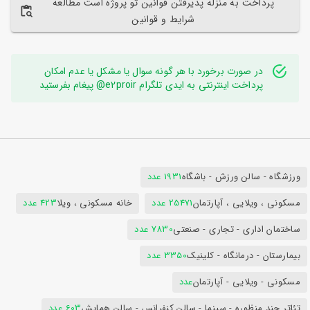
پرداخت به منزله پذیرفتن قوانین تو پروژه است مطالعه
شرایط و قوانین
در صورت برخورد با هر گونه سوال یا مشکل یا عدم امکان
پرداخت اینترنتی به ایدی تلگرام e2proir@ پیغام بفرستید
ورزشگاه - سالن ورزش - باشگاه
1931 عدد
مسکونی ، ویلایی ، آپارتمان
25471 عدد
خانه مسکونی ، ویلا
423 عدد
ساختمان اداری - تجاری - صنعتی
7830 عدد
بیمارستان - درمانگاه - کلینیک
3350 عدد
مسکونی - ویلایی - آپارتمان
عدد
تئاتر چند منظوره - سینما - سالن کنفرانس - سالن همایش
603 عدد