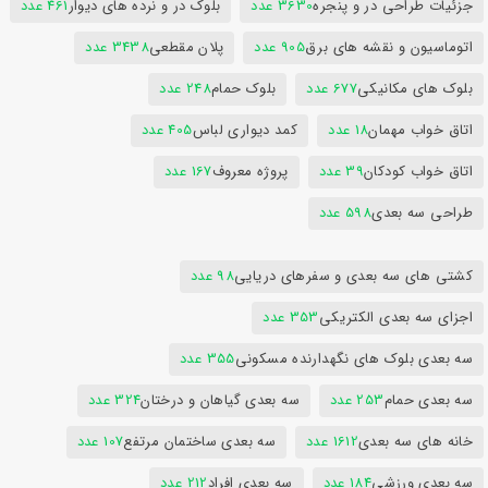
جزئیات طراحی در و پنجره
3630 عدد
بلوک در و نرده های دیوار
461 عدد
اتوماسیون و نقشه های برق
905 عدد
پلان مقطعی
3438 عدد
بلوک های مکانیکی
677 عدد
بلوک حمام
248 عدد
اتاق خواب مهمان
18 عدد
کمد دیواری لباس
405 عدد
اتاق خواب کودکان
39 عدد
پروژه معروف
167 عدد
طراحی سه بعدی
598 عدد
کشتی های سه بعدی و سفرهای دریایی
98 عدد
اجزای سه بعدی الکتریکی
353 عدد
سه بعدی بلوک های نگهدارنده مسکونی
355 عدد
سه بعدی حمام
253 عدد
سه بعدی گیاهان و درختان
324 عدد
خانه های سه بعدی
1612 عدد
سه بعدی ساختمان مرتفع
107 عدد
سه بعدی ورزشی
184 عدد
سه بعدی افراد
212 عدد