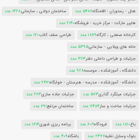
هتل - رستوران - اقامتگاه
5486 عدد
ساختمان دولتی ، سازمانی
1428 عدد
هایپر مارکت - مرکز خرید - فروشگاه
2140 عدد
کارخانه صنعتی ، کارگاه
1879 عدد
طراحی سقف کاذب
120 عدد
خانه های ویلایی - سازمانی
5395 عدد
جزئیات و طراحی داخلی دفتر
364 عدد
دانشگاه ، آموزشکده ، موسسه
928 عدد
دانشگاه - آموزشکده - مدرسه - هنرستان - خوابگاه
2471 عدد
جزئیات میلگرد گذاری
573 عدد
جزئیات جاده سازی
263 عدد
جزئیات ساخت و ساز
7484 عدد
ساختمان مرتفع
691 عدد
باغ
1810 عدد
فرودگاه
609 عدد
برنامه ریزی شهری
1614 عدد
بلوک وسایل نقلیه
2367 عدد
باشگاه
409 عدد