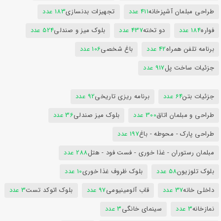
طراحی مبلمان آشپزخانه
411 عدد
تجهیزات بدنسازی
183 عدد
فواره
184 عدد
دو تخته
437 عدد
بلوک میز و صندلی
524 عدد
برنامه تلفن همراه
42 عدد
باغ شخصی
106 عدد
جزئیات ساخت پل
917 عدد
جزئیات بتن
64 عدد
برنامه ریزی تاریخی
92 عدد
طراحی و مبلمان اتاق
300 عدد
بلوک میز صندلی
36 عدد
طراحی پارک - محوطه - باغ
197 عدد
مبلمان رستوران - غذا خوری - فست فود - هتل
288 عدد
بلوک تلوزیون
58 عدد
بلوک ظروف غذا خوری
10 عدد
داخلی خانه
37 عدد
قاب آلومینیومی
97 عدد
بلوک اتوکد تست
3 عدد
نمازخانه
3 عدد
سینمای خانگی
3 عدد