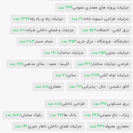
جزئیات پروژه های معماری عمومی
344 عدد
جزئیات طراحی تسویه خانه
120 عدد
جزئیات پله و راه پله
2377 عدد
برق کشی - اتصالات
566 عدد
جزئیات و فضای داخلی شرکت
160 عدد
نمایشگاه - فروشگاه - مرکز خرید
353 عدد
حمام مستر
2103 عدد
جزئیات ستون
1157 عدد
جزئیات ساختار
1908 عدد
طراحی جزئیات ساختار
4211 عدد
کلیسا - معبد - مکان مذهبی
777 عدد
جزئیات لوله کشی
2914 عدد
سالن
38 عدد
اتاق نشیمن - حال - پذیرایی
261 عدد
معماری
881 عدد
برق مسکونی
496 عدد
طراحی داخلی
805 عدد
پارک - باغ عمومی
635 عدد
بانک ها
276 عدد
بلوک مبلمان
5066 عدد
معماری معروف
437 عدد
جزئیات فضای داخلی ناهار خوری
142 عدد