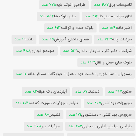
تاسیسات برق
487 عدد
طراحی اتوکد پایه
775 عدد
اتاق خواب مستر دار
216 عدد
سایر بلوک ها
596 عدد
آشپزخانه
1541 عدد
بلوک حمام و توالت
613 عدد
جزئیات پایه
763 عدد
فضای داخلی آموزش
25 عدد
بانک
41 عدد
شرکت ، دفتر کار ، سازمان ، اداره
513 عدد
مجتمع تجاری
488 عدد
بلوک های حمل و نقل
643 عدد
رستوران - غذا خوری - فست فود ; هتل - خوابگاه - مسافر خانه
101 عدد
ستون
467 عدد
کلینیک
87 عدد
آپارتمان یک طبقه
82 عدد
تجهیزات بهداشتی
805 عدد
طراحی جزئیات تقویت کننده
1020 عدد
سرویس بهداشتی - دستشویی
171 عدد
نشیمن
80 عدد
طراحی مبلمان اداری - تجاری
405 عدد
جزئیات تیر
678 عدد