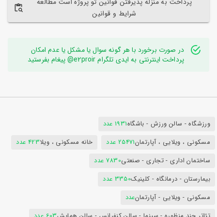
پرداخت به منزله پذیرفتن قوانین تو پروژه است مطالعه
شرایط و قوانین
در صورت برخورد با هر گونه سوال یا مشکل یا عدم امکان
پرداخت اینترنتی به ایدی تلگرام e2proir@ پیغام بفرستید
ورزشگاه - سالن ورزش - باشگاه
1931 عدد
مسکونی ، ویلایی ، آپارتمان
25471 عدد
خانه مسکونی ، ویلا
423 عدد
ساختمان اداری - تجاری - صنعتی
7830 عدد
بیمارستان - درمانگاه - کلینیک
3350 عدد
مسکونی - ویلایی - آپارتمان
عدد
تئاتر چند منظوره - سینما - سالن کنفرانس - سالن همایش
603 عدد