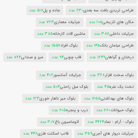
طراحی تریدی بافت سه بعدی
230 عدد
جاده و پل
517 عدد
مکان های تاریخی
105 عدد
جزئیات معماری
723 عدد
جزئیات داخلی
387 عدد
ماشین الات کارخانه
385 عدد
طراحی مبلمان بانک
145 عدد
بلوک افراد
1556 عدد
درختان و گیاهان
1649 عدد
قاب چوبی
94 عدد
میز و صندلی
894 عدد
بلوک سخت افزار
328 عدد
جزئیات آسانسور
402 عدد
تخت یک نفره
45 عدد
بلوک مبل راحتی
504 عدد
بلوک های بهداشتی
1655 عدد
بلوک میز ناهار خوری
123 عدد
بلوک حیوانات
660 عدد
درب و پنجره
605 عدد
بلوک - آرام - نماد
4424 عدد
اتوماسیون باغ
307 عدد
جزئیات دیوار های آجری
359 عدد
قالب اسکلت فلزی
446 عدد