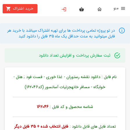
نو
خرید اشتراک
X
بستن
منو
محصولات
در تو پروژه تمامی پرداخت ها برای تهیه اشتراک میباشد با خرید هر
فایل میتوانید به مدت حداقل یک ماه 35 فایل را دانلود کنید
تهیه
اشتراک
ثبت سفارش پرداخت و افزایش تعداد دانلود
راهنما
نام فایل : دانلود نقشه رستوران - غذا خوری - فست فود ; هتل -
دانلود
خرید
خوابگاه - مسافر خانهجزئیات آسانسور (کد162046)
ها
شناسه محصول و کد فایل :
162046
حساب
کاربری
تعداد فایل های قابل دانلود :
فایل انتخاب شده + 35 فایل دیگر