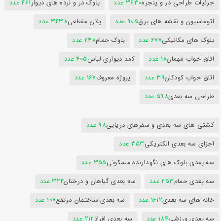
جزئیات طراحی در و پنجره
3630 عدد
بلوک در و نرده های دیوار
461 عدد
اتوماسیون و نقشه های برق
905 عدد
پلان مقطعی
3438 عدد
بلوک های مکانیکی
677 عدد
بلوک حمام
248 عدد
اتاق خواب مهمان
18 عدد
کمد دیواری لباس
405 عدد
اتاق خواب کودکان
39 عدد
پروژه معروف
167 عدد
طراحی سه بعدی
598 عدد
کشتی های سه بعدی و سفرهای دریایی
98 عدد
اجزای سه بعدی الکتریکی
353 عدد
سه بعدی بلوک های نگهدارنده مسکونی
355 عدد
سه بعدی حمام
253 عدد
سه بعدی گیاهان و درختان
324 عدد
خانه های سه بعدی
1612 عدد
سه بعدی ساختمان مرتفع
107 عدد
سه بعدی ورزشی
184 عدد
سه بعدی افراد
212 عدد