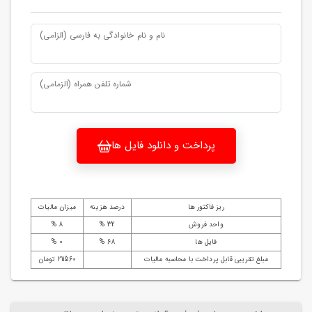
نام و نام خانوادگی به فارسی (الزامی)
شماره تلفن همراه (الزمامی)
پرداخت و دانلود فایل ها
ریز فاکتور ها
درصد هزینه
میزان مالیات
واحد فروش
32 %
8 %
فایل ها
68 %
0 %
مبلغ تقریبی قابل پرداخت با محاسبه مالیات
211560 تومان