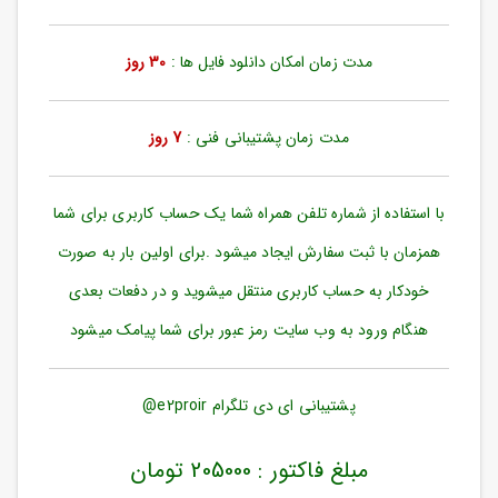
ورود
به
حساب
مدت زمان امکان دانلود فایل ها :
30 روز
کاربری
ثبت
مدت زمان پشتیبانی فنی :
7 روز
نام
بازیابی
رمز
با استفاده از شماره تلفن همراه شما یک حساب کاربری برای شما
عبور
همزمان با ثبت سفارش ایجاد میشود .برای اولین بار به صورت
علاقه
خودکار به حساب کاربری منتقل میشوید و در دفعات بعدی
مندی
ها
هنگام ورود به وب سایت رمز عبور برای شما پیامک میشود
پشتیبانی ای دی تلگرام e2proir@
مبلغ فاکتور : 205000 تومان