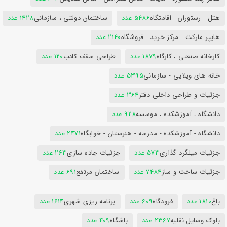
هتل - رستوران - اقامتگاه
5486 عدد
ساختمان دولتی ، سازمانی
1428 عدد
هایپر مارکت - مرکز خرید - فروشگاه
2140 عدد
کارخانه صنعتی ، کارگاه
1879 عدد
طراحی سقف کاذب
120 عدد
خانه های ویلایی - سازمانی
5395 عدد
جزئیات و طراحی داخلی دفتر
364 عدد
دانشگاه ، آموزشکده ، موسسه
928 عدد
دانشگاه - آموزشکده - مدرسه - هنرستان - خوابگاه
2471 عدد
جزئیات میلگرد گذاری
573 عدد
جزئیات جاده سازی
263 عدد
جزئیات ساخت و ساز
7484 عدد
ساختمان مرتفع
691 عدد
باغ
1810 عدد
فرودگاه
609 عدد
برنامه ریزی شهری
1614 عدد
بلوک وسایل نقلیه
2367 عدد
باشگاه
409 عدد