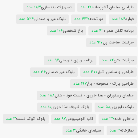
طراحی مبلمان آشپزخانه
411 عدد
تجهیزات بدنسازی
183 عدد
فواره
184 عدد
دو تخته
437 عدد
بلوک میز و صندلی
524 عدد
برنامه تلفن همراه
42 عدد
باغ شخصی
106 عدد
جزئیات ساخت پل
917 عدد
جزئیات بتن
64 عدد
برنامه ریزی تاریخی
92 عدد
طراحی و مبلمان اتاق
300 عدد
بلوک میز صندلی
36 عدد
طراحی پارک - محوطه - باغ
197 عدد
مبلمان رستوران - غذا خوری - فست فود - هتل
288 عدد
بلوک تلوزیون
58 عدد
بلوک ظروف غذا خوری
10 عدد
داخلی خانه
37 عدد
قاب آلومینیومی
97 عدد
بلوک اتوکد تست
3 عدد
نمازخانه
3 عدد
سینمای خانگی
3 عدد