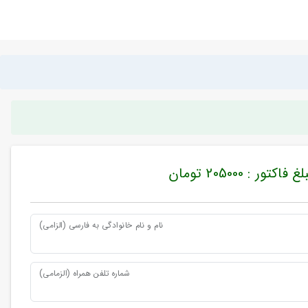
غ فاکتور : 205000 تومان
نام و نام خانوادگی به فارسی (الزامی)
شماره تلفن همراه (الزمامی)