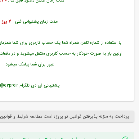
مدت زمان امکان دانلود فایل ها :
30 روز
ورود
به
حساب
کاربری
مدت زمان پشتیبانی فنی :
7 روز
ثبت
نام
با استفاده از شماره تلفن همراه شما یک حساب کاربری برای شما همزما
بازیابی
اولین بار به صورت خودکار به حساب کاربری منتقل میشوید و در دفعات
رمز
عبور برای شما پیامک میشود
عبور
علاقه
مندی
پشتیبانی ای دی تلگرام e2proir@
ها
پرداخت به منزله پذیرفتن قوانین تو پروژه است مطالعه شرایط و قوانین