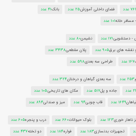
7 عدد
فضای داخلی آموزش
25 عدد
بانک
41 عدد
 مسافر خانه
101 عدد
 - دستشویی
171 عدد
نشیمن
80 عدد
 نقشه های برق
905 عدد
پلان مقطعی
3438 عدد
167 عدد
طراحی سه بعدی
598 عدد
253 عدد
سه بعدی گیاهان و درختان
324 عدد
عدد
جاده و پل
517 عدد
مکان های تاریخی
105 عدد
یاهان
1649 عدد
قاب چوبی
94 عدد
میز و صندلی
894 عدد
 ناهار خوری
123 عدد
بلوک حیوانات
660 عدد
درب و پنجره
605 عدد
تجهیزات بدنسازی
183 عدد
فواره
184 عدد
دو تخته
437 عدد