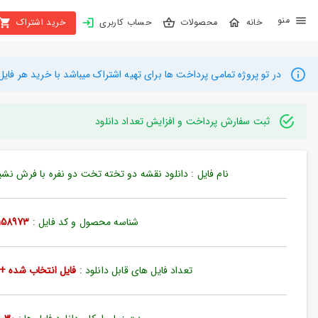
X
محصولات
حساب کاربری
خرید اشتراک
بستن
منو
محصولات
در تو پروژه تمامی پرداخت ها برای تهیه اشتراک میباشد با خرید هر فایل میتوانید به م
تهیه
اشتراک
ثبت سفارش پرداخت و افزایش تعداد دانلود
راهنما
نام فایل : دانلود نقشه دو تخته تخت دو نفره با فرش نشیمن بل
دانلود
خرید
شناسه محصول و کد فایل :
158973
ها
تعداد فایل های قابل دانلود :
فایل انتخاب شده + 35 فایل دیگ
حساب
کاربری