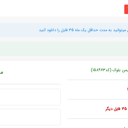
دت حداقل یک ماه 35 فایل را دانلود کنید
وک (کد158973)
مبل
ر