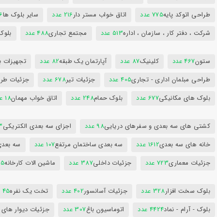
طراحی اتوکد پایه
775 عدد
اتاق خواب مستر دار
216 عدد
سایر بلوک ها
96
شرکت ، دفتر کار ، سازمان ، اداره
513 عدد
مجتمع تجاری
488 عدد
بلوک
ستون
467 عدد
کلینیک
87 عدد
آپارتمان یک طبقه
82 عدد
تجهیزات ب
طراحی مبلمان اداری - تجاری
405 عدد
جزئیات تیر
678 عدد
جزئیات طرا
بلوک های مکانیکی
677 عدد
بلوک حمام
248 عدد
اتاق خواب مهمان
18 عدد
کشتی های سه بعدی و سفرهای دریایی
98 عدد
اجزای سه بعدی الکتریکی
53
خانه های سه بعدی
1612 عدد
سه بعدی ساختمان مرتفع
107 عدد
سه بعد
جزئیات معماری
723 عدد
جزئیات داخلی
387 عدد
ماشین الات کارخانه
385
بلوک سخت افزار
328 عدد
جزئیات آسانسور
402 عدد
تخت یک نفره
45 عدد
بلوک - آرام - نماد
4424 عدد
اتوماسیون باغ
307 عدد
جزئیات دیوار های