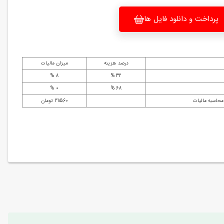
پرداخت و دانلود فایل ها
درصد هزینه
میزان مالیات
8 %
32 %
0 %
68 %
محاسبه مالیات
211560 تومان