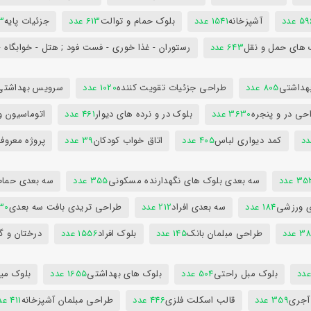
5 عدد
آشپزخانه
1541 عدد
بلوک حمام و توالت
613 عدد
جزئیات پایه
63
 های حمل و نقل
643 عدد
رستوران - غذا خوری - فست فود ; هتل - خوابگاه -
هداشتی
805 عدد
طراحی جزئیات تقویت کننده
1020 عدد
سرویس بهداشتی
حی در و پنجره
3630 عدد
بلوک در و نرده های دیوار
461 عدد
اتوماسیون و
کمد دیواری لباس
405 عدد
اتاق خواب کودکان
39 عدد
پروژه معروف
3 عدد
سه بعدی بلوک های نگهدارنده مسکونی
355 عدد
سه بعدی حمام
ی ورزشی
184 عدد
سه بعدی افراد
212 عدد
طراحی تریدی بافت سه بعدی
230 
 عدد
طراحی مبلمان بانک
145 عدد
بلوک افراد
1556 عدد
درختان و گ
بلوک مبل راحتی
504 عدد
بلوک های بهداشتی
1655 عدد
بلوک میز
 آجری
359 عدد
قالب اسکلت فلزی
446 عدد
طراحی مبلمان آشپزخانه
411 عدد