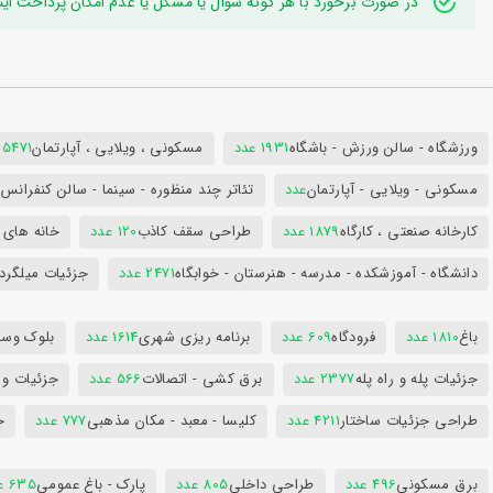
در صورت برخورد با هر گونه سوال یا مشکل یا عدم امکان پرداخت اینترنتی به ایدی تلگر
ورزشگاه - سالن ورزش - باشگاه
1931 عدد
مسکونی ، ویلایی ، آپارتمان
25471 عد
مسکونی - ویلایی - آپارتمان
عدد
تئاتر چند منظوره - سینما - سالن کنفران
کارخانه صنعتی ، کارگاه
1879 عدد
طراحی سقف کاذب
120 عدد
خانه های 
دانشگاه - آموزشکده - مدرسه - هنرستان - خوابگاه
2471 عدد
جزئیات میلگرد
باغ
1810 عدد
فرودگاه
609 عدد
برنامه ریزی شهری
1614 عدد
بلوک وسای
جزئیات پله و راه پله
2377 عدد
برق کشی - اتصالات
566 عدد
جزئیات و
طراحی جزئیات ساختار
4211 عدد
کلیسا - معبد - مکان مذهبی
777 عدد
ج
برق مسکونی
496 عدد
طراحی داخلی
805 عدد
پارک - باغ عمومی
635 عدد