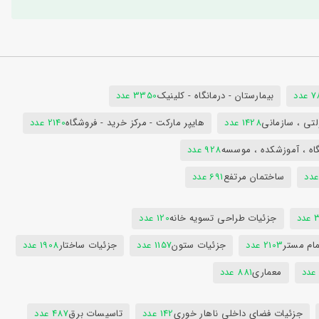
دد
بیمارستان - درمانگاه - کلینیک
3350 عدد
تی ، سازمانی
1428 عدد
هایپر مارکت - مرکز خرید - فروشگاه
2140 عدد
اه ، آموزشکده ، موسسه
928 عدد
ساختمان مرتفع
691 عدد
دد
جزئیات طراحی تسویه خانه
120 عدد
ام مستر
2103 عدد
جزئیات ستون
1157 عدد
جزئیات ساختار
1908 عدد
معماری
881 عدد
جزئیات فضای داخلی ناهار خوری
142 عدد
تاسیسات برق
487 عدد