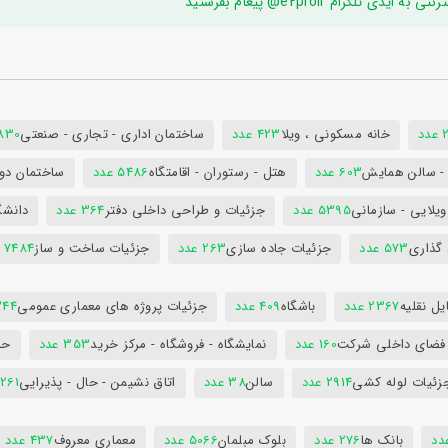
ام e2proir@ پیغام بفرستید
د
خانه مسکونی ، ویلا
423 عدد
ساختمان اداری - تجاری - صنعتی
7830 ع
س - سالن همایش
603 عدد
هتل - رستوران - اقامتگاه
5486 عدد
ساختمان دول
ویلایی - سازمانی
5395 عدد
جزئیات و طراحی داخلی دفتر
364 عدد
دانشگ
 گذاری
573 عدد
جزئیات جاده سازی
263 عدد
جزئیات ساخت و ساز
7484 عدد
ل نقلیه
2367 عدد
باشگاه
409 عدد
جزئیات پروژه های معماری عمومی
344 ع
 فضای داخلی شرکت
160 عدد
نمایشگاه - فروشگاه - مرکز خرید
353 عدد
حم
زئیات لوله کشی
2914 عدد
سالن
38 عدد
اتاق نشیمن - حال - پذیرایی
261 عدد
بانک ها
276 عدد
بلوک مبلمان
5066 عدد
معماری معروف
437 عدد