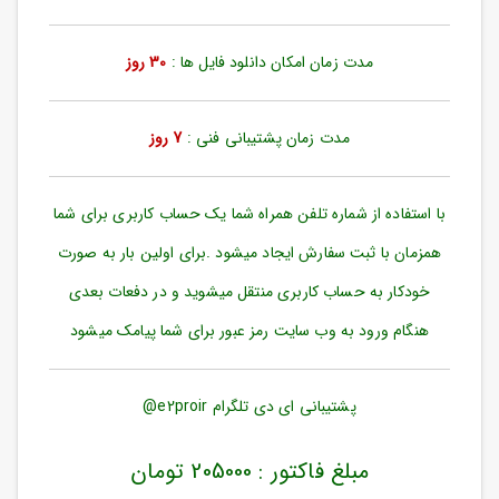
ورود
به
حساب
مدت زمان امکان دانلود فایل ها :
30 روز
کاربری
ثبت
مدت زمان پشتیبانی فنی :
7 روز
نام
بازیابی
رمز
با استفاده از شماره تلفن همراه شما یک حساب کاربری برای شما
عبور
همزمان با ثبت سفارش ایجاد میشود .برای اولین بار به صورت
علاقه
خودکار به حساب کاربری منتقل میشوید و در دفعات بعدی
مندی
ها
هنگام ورود به وب سایت رمز عبور برای شما پیامک میشود
پشتیبانی ای دی تلگرام e2proir@
مبلغ فاکتور : 205000 تومان