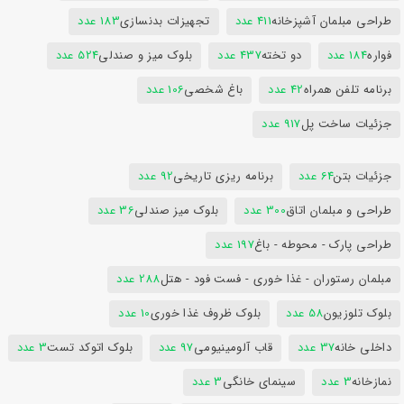
طراحی مبلمان آشپزخانه
411 عدد
تجهیزات بدنسازی
183 عدد
فواره
184 عدد
دو تخته
437 عدد
بلوک میز و صندلی
524 عدد
برنامه تلفن همراه
42 عدد
باغ شخصی
106 عدد
جزئیات ساخت پل
917 عدد
جزئیات بتن
64 عدد
برنامه ریزی تاریخی
92 عدد
طراحی و مبلمان اتاق
300 عدد
بلوک میز صندلی
36 عدد
طراحی پارک - محوطه - باغ
197 عدد
مبلمان رستوران - غذا خوری - فست فود - هتل
288 عدد
بلوک تلوزیون
58 عدد
بلوک ظروف غذا خوری
10 عدد
داخلی خانه
37 عدد
قاب آلومینیومی
97 عدد
بلوک اتوکد تست
3 عدد
نمازخانه
3 عدد
سینمای خانگی
3 عدد