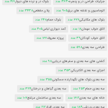
جزئیات طراحی در و پنجره
3630 عدد
بلوک در و نرده های دیوار
461 عدد
اتوماسیون و نقشه های برق
905 عدد
پلان مقطعی
3438 عدد
بلوک های مکانیکی
677 عدد
بلوک حمام
248 عدد
اتاق خواب مهمان
18 عدد
کمد دیواری لباس
405 عدد
اتاق خواب کودکان
39 عدد
پروژه معروف
167 عدد
طراحی سه بعدی
598 عدد
کشتی های سه بعدی و سفرهای دریایی
98 عدد
اجزای سه بعدی الکتریکی
353 عدد
سه بعدی بلوک های نگهدارنده مسکونی
355 عدد
سه بعدی حمام
253 عدد
سه بعدی گیاهان و درختان
324 عدد
خانه های سه بعدی
1612 عدد
سه بعدی ساختمان مرتفع
107 عدد
سه بعدی ورزشی
184 عدد
سه بعدی افراد
212 عدد