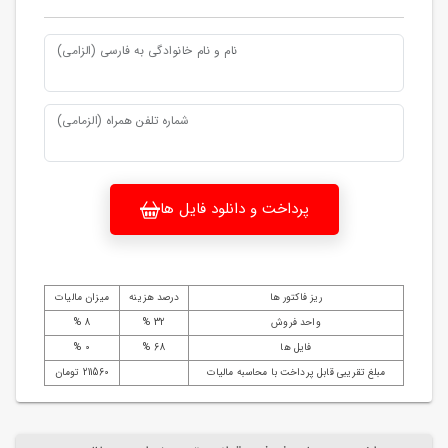
نام و نام خانوادگی به فارسی (الزامی)
شماره تلفن همراه (الزمامی)
پرداخت و دانلود فایل ها
ریز فاکتور ها
درصد هزینه
میزان مالیات
واحد فروش
32 %
8 %
فایل ها
68 %
0 %
مبلغ تقریبی قابل پرداخت با محاسبه مالیات
211560 تومان