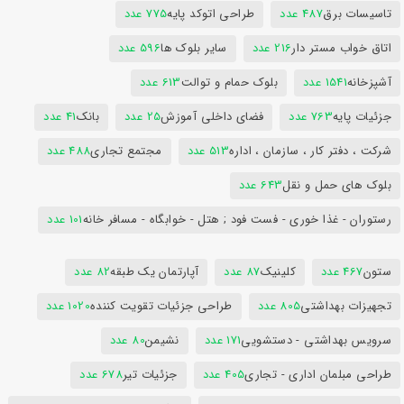
تاسیسات برق
487 عدد
طراحی اتوکد پایه
775 عدد
اتاق خواب مستر دار
216 عدد
سایر بلوک ها
596 عدد
آشپزخانه
1541 عدد
بلوک حمام و توالت
613 عدد
جزئیات پایه
763 عدد
فضای داخلی آموزش
25 عدد
بانک
41 عدد
شرکت ، دفتر کار ، سازمان ، اداره
513 عدد
مجتمع تجاری
488 عدد
بلوک های حمل و نقل
643 عدد
رستوران - غذا خوری - فست فود ; هتل - خوابگاه - مسافر خانه
101 عدد
ستون
467 عدد
کلینیک
87 عدد
آپارتمان یک طبقه
82 عدد
تجهیزات بهداشتی
805 عدد
طراحی جزئیات تقویت کننده
1020 عدد
سرویس بهداشتی - دستشویی
171 عدد
نشیمن
80 عدد
طراحی مبلمان اداری - تجاری
405 عدد
جزئیات تیر
678 عدد