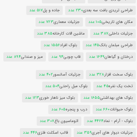
طراحی تریدی بافت سه بعدی
230 عدد
جاده و پل
517 عدد
مکان های تاریخی
105 عدد
جزئیات معماری
723 عدد
جزئیات داخلی
387 عدد
ماشین الات کارخانه
385 عدد
طراحی مبلمان بانک
145 عدد
بلوک افراد
1556 عدد
درختان و گیاهان
1649 عدد
قاب چوبی
94 عدد
میز و صندلی
894 عدد
بلوک سخت افزار
328 عدد
جزئیات آسانسور
402 عدد
تخت یک نفره
45 عدد
بلوک مبل راحتی
504 عدد
بلوک های بهداشتی
1655 عدد
بلوک میز ناهار خوری
123 عدد
بلوک حیوانات
660 عدد
درب و پنجره
605 عدد
بلوک - آرام - نماد
4424 عدد
اتوماسیون باغ
307 عدد
جزئیات دیوار های آجری
359 عدد
قالب اسکلت فلزی
446 عدد