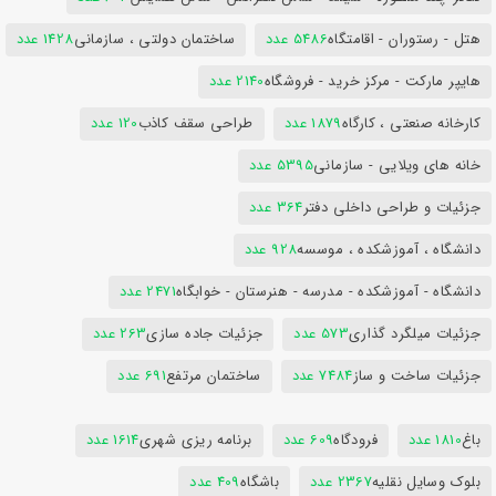
هتل - رستوران - اقامتگاه
5486 عدد
ساختمان دولتی ، سازمانی
1428 عدد
هایپر مارکت - مرکز خرید - فروشگاه
2140 عدد
کارخانه صنعتی ، کارگاه
1879 عدد
طراحی سقف کاذب
120 عدد
خانه های ویلایی - سازمانی
5395 عدد
جزئیات و طراحی داخلی دفتر
364 عدد
دانشگاه ، آموزشکده ، موسسه
928 عدد
دانشگاه - آموزشکده - مدرسه - هنرستان - خوابگاه
2471 عدد
جزئیات میلگرد گذاری
573 عدد
جزئیات جاده سازی
263 عدد
جزئیات ساخت و ساز
7484 عدد
ساختمان مرتفع
691 عدد
باغ
1810 عدد
فرودگاه
609 عدد
برنامه ریزی شهری
1614 عدد
بلوک وسایل نقلیه
2367 عدد
باشگاه
409 عدد