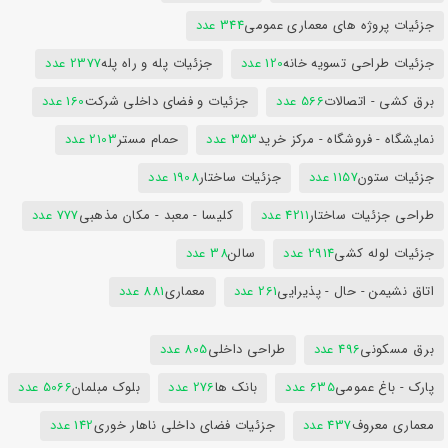
جزئیات پروژه های معماری عمومی
344 عدد
جزئیات طراحی تسویه خانه
120 عدد
جزئیات پله و راه پله
2377 عدد
برق کشی - اتصالات
566 عدد
جزئیات و فضای داخلی شرکت
160 عدد
نمایشگاه - فروشگاه - مرکز خرید
353 عدد
حمام مستر
2103 عدد
جزئیات ستون
1157 عدد
جزئیات ساختار
1908 عدد
طراحی جزئیات ساختار
4211 عدد
کلیسا - معبد - مکان مذهبی
777 عدد
جزئیات لوله کشی
2914 عدد
سالن
38 عدد
اتاق نشیمن - حال - پذیرایی
261 عدد
معماری
881 عدد
برق مسکونی
496 عدد
طراحی داخلی
805 عدد
پارک - باغ عمومی
635 عدد
بانک ها
276 عدد
بلوک مبلمان
5066 عدد
معماری معروف
437 عدد
جزئیات فضای داخلی ناهار خوری
142 عدد