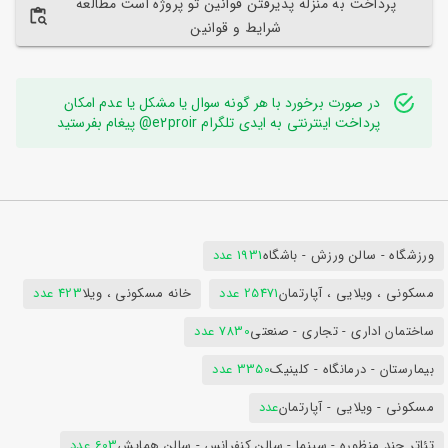
پرداخت به منزله پذیرفتن قوانین تو پروژه است مطالعه
شرایط و قوانین
در صورت برخورد با هر گونه سوال یا مشکل یا عدم امکان
پرداخت اینترنتی به ایدی تلگرام e2proir@ پیغام بفرستید
ورزشگاه - سالن ورزش - باشگاه
1931 عدد
مسکونی ، ویلایی ، آپارتمان
25471 عدد
خانه مسکونی ، ویلا
423 عدد
ساختمان اداری - تجاری - صنعتی
7830 عدد
بیمارستان - درمانگاه - کلینیک
3350 عدد
مسکونی - ویلایی - آپارتمان
عدد
تئاتر چند منظوره - سینما - سالن کنفرانس - سالن همایش
603 عدد