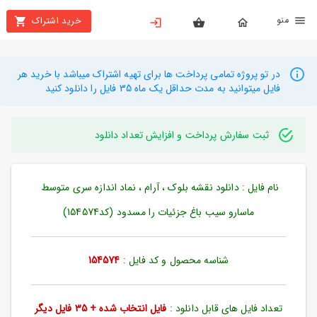
نو
خرید اشتراک
X
بستن
منو
محصولات
در تو پروژه تمامی پرداخت ها برای تهیه اشتراک میباشد با خرید هر
فایل میتوانید به مدت حداقل یک ماه 35 فایل را دانلود کنید
تهیه
اشتراک
ثبت سفارش پرداخت و افزایش تعداد دانلود
راهنما
نام فایل : دانلود نقشه بلوک ، آرام ، نماد اندازه سری متوسط ​​
دانلود
خرید
ماسارو سیب باغ جزئیات را مسدود (کد154574)
ها
شناسه محصول و کد فایل :
154574
حساب
کاربری
تعداد فایل های قابل دانلود :
فایل انتخاب شده + 35 فایل دیگر