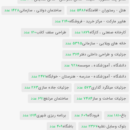
هتل - رستوران - اقامتگاه
5486 عدد
ساختمان دولتی ، سازمانی
1428 عدد
هایپر مارکت - مرکز خرید - فروشگاه
2140 عدد
کارخانه صنعتی ، کارگاه
1879 عدد
طراحی سقف کاذب
120 عدد
خانه های ویلایی - سازمانی
5395 عدد
جزئیات و طراحی داخلی دفتر
364 عدد
دانشگاه ، آموزشکده ، موسسه
928 عدد
دانشگاه - آموزشکده - مدرسه - هنرستان - خوابگاه
2471 عدد
جزئیات میلگرد گذاری
573 عدد
جزئیات جاده سازی
263 عدد
جزئیات ساخت و ساز
7484 عدد
ساختمان مرتفع
691 عدد
باغ
1810 عدد
فرودگاه
609 عدد
برنامه ریزی شهری
1614 عدد
بلوک وسایل نقلیه
2367 عدد
باشگاه
409 عدد