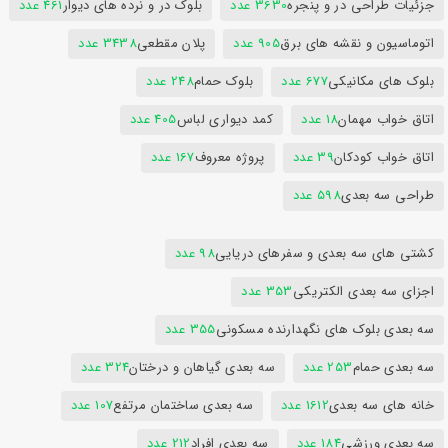
جزئیات طراحی در و پنجره
3630 عدد
بلوک در و نرده های دیوار
461 عدد
اتوماسیون و نقشه های برق
905 عدد
پلان مقطعی
3438 عدد
بلوک های مکانیکی
677 عدد
بلوک حمام
248 عدد
اتاق خواب مهمان
18 عدد
کمد دیواری لباس
405 عدد
اتاق خواب کودکان
39 عدد
پروژه معروف
167 عدد
طراحی سه بعدی
598 عدد
کشتی های سه بعدی و سفرهای دریایی
98 عدد
اجزای سه بعدی الکتریکی
353 عدد
سه بعدی بلوک های نگهدارنده مسکونی
355 عدد
سه بعدی حمام
253 عدد
سه بعدی گیاهان و درختان
324 عدد
خانه های سه بعدی
1612 عدد
سه بعدی ساختمان مرتفع
107 عدد
سه بعدی ورزشی
184 عدد
سه بعدی افراد
212 عدد