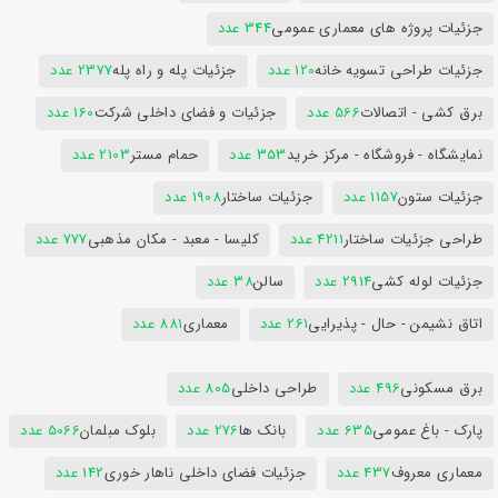
جزئیات پروژه های معماری عمومی
344 عدد
جزئیات طراحی تسویه خانه
120 عدد
جزئیات پله و راه پله
2377 عدد
برق کشی - اتصالات
566 عدد
جزئیات و فضای داخلی شرکت
160 عدد
نمایشگاه - فروشگاه - مرکز خرید
353 عدد
حمام مستر
2103 عدد
جزئیات ستون
1157 عدد
جزئیات ساختار
1908 عدد
طراحی جزئیات ساختار
4211 عدد
کلیسا - معبد - مکان مذهبی
777 عدد
جزئیات لوله کشی
2914 عدد
سالن
38 عدد
اتاق نشیمن - حال - پذیرایی
261 عدد
معماری
881 عدد
برق مسکونی
496 عدد
طراحی داخلی
805 عدد
پارک - باغ عمومی
635 عدد
بانک ها
276 عدد
بلوک مبلمان
5066 عدد
معماری معروف
437 عدد
جزئیات فضای داخلی ناهار خوری
142 عدد