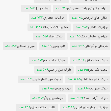
طراحی تریدی بافت سه بعدی
230 عدد
جاده و پل
517 عدد
مکان های تاریخی
105 عدد
جزئیات معماری
723 عدد
جزئیات داخلی
387 عدد
ماشین الات کارخانه
385 عدد
طراحی مبلمان بانک
145 عدد
بلوک افراد
1556 عدد
درختان و گیاهان
1649 عدد
قاب چوبی
94 عدد
میز و صندلی
894 عدد
بلوک سخت افزار
328 عدد
جزئیات آسانسور
402 عدد
تخت یک نفره
45 عدد
بلوک مبل راحتی
504 عدد
بلوک های بهداشتی
1655 عدد
بلوک میز ناهار خوری
123 عدد
بلوک حیوانات
660 عدد
درب و پنجره
605 عدد
بلوک - آرام - نماد
4424 عدد
اتوماسیون باغ
307 عدد
جزئیات دیوار های آجری
359 عدد
قالب اسکلت فلزی
446 عدد