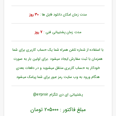
ورود
به
حساب
مدت زمان امکان دانلود فایل ها :
30 روز
کاربری
ثبت
مدت زمان پشتیبانی فنی :
7 روز
نام
بازیابی
رمز
با استفاده از شماره تلفن همراه شما یک حساب کاربری برای شما
عبور
همزمان با ثبت سفارش ایجاد میشود .برای اولین بار به صورت
علاقه
خودکار به حساب کاربری منتقل میشوید و در دفعات بعدی
مندی
ها
هنگام ورود به وب سایت رمز عبور برای شما پیامک میشود
پشتیبانی ای دی تلگرام e2proir@
مبلغ فاکتور : 205000 تومان