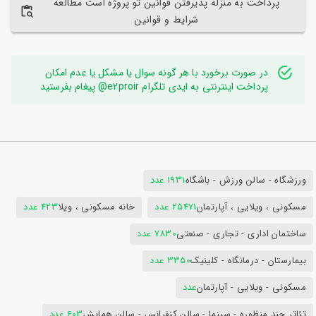
پرداخت به منزله پذیرفتن قوانین تو پروژه است مطالعه
شرایط و قوانین
در صورت برخورد با هر گونه سوال یا مشکل یا عدم امکان
پرداخت اینترنتی به ایدی تلگرام e2proir@ پیغام بفرستید
ورزشگاه - سالن ورزش - باشگاه
1931 عدد
مسکونی ، ویلایی ، آپارتمان
25471 عدد
خانه مسکونی ، ویلا
423 عدد
ساختمان اداری - تجاری - صنعتی
7830 عدد
بیمارستان - درمانگاه - کلینیک
3350 عدد
مسکونی - ویلایی - آپارتمان
عدد
تئاتر چند منظوره - سینما - سالن کنفرانس - سالن همایش
603 عدد