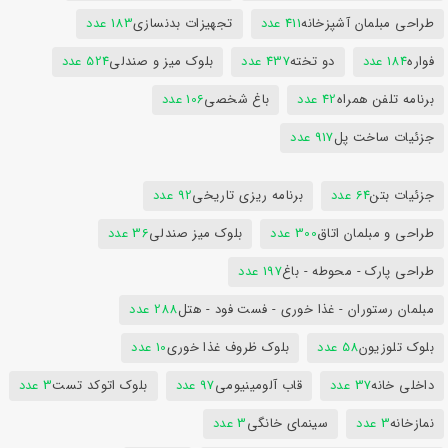
طراحی مبلمان آشپزخانه
411 عدد
تجهیزات بدنسازی
183 عدد
فواره
184 عدد
دو تخته
437 عدد
بلوک میز و صندلی
524 عدد
برنامه تلفن همراه
42 عدد
باغ شخصی
106 عدد
جزئیات ساخت پل
917 عدد
جزئیات بتن
64 عدد
برنامه ریزی تاریخی
92 عدد
طراحی و مبلمان اتاق
300 عدد
بلوک میز صندلی
36 عدد
طراحی پارک - محوطه - باغ
197 عدد
مبلمان رستوران - غذا خوری - فست فود - هتل
288 عدد
بلوک تلوزیون
58 عدد
بلوک ظروف غذا خوری
10 عدد
داخلی خانه
37 عدد
قاب آلومینیومی
97 عدد
بلوک اتوکد تست
3 عدد
نمازخانه
3 عدد
سینمای خانگی
3 عدد