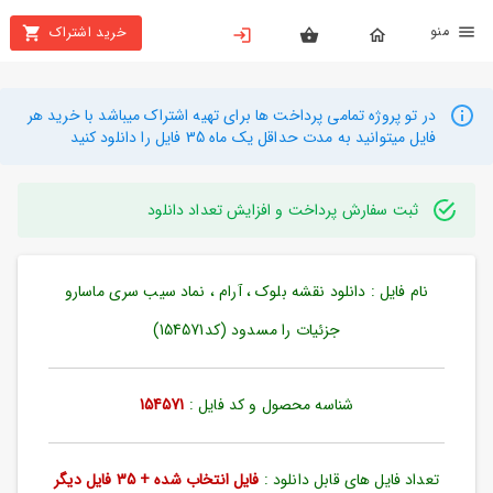
نو
خرید اشتراک
X
بستن
منو
محصولات
در تو پروژه تمامی پرداخت ها برای تهیه اشتراک میباشد با خرید هر
فایل میتوانید به مدت حداقل یک ماه 35 فایل را دانلود کنید
تهیه
اشتراک
ثبت سفارش پرداخت و افزایش تعداد دانلود
راهنما
نام فایل : دانلود نقشه بلوک ، آرام ، نماد سیب سری ماسارو
دانلود
خرید
جزئیات را مسدود (کد154571)
ها
شناسه محصول و کد فایل :
154571
حساب
کاربری
تعداد فایل های قابل دانلود :
فایل انتخاب شده + 35 فایل دیگر