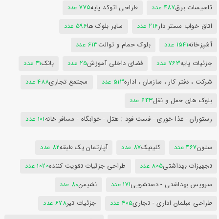
تاسیسات برق
487 عدد
طراحی اتوکد پایه
775 عدد
اتاق خواب مستر دار
216 عدد
سایر بلوک ها
596 عدد
آشپزخانه
1541 عدد
بلوک حمام و توالت
613 عدد
جزئیات پایه
763 عدد
فضای داخلی آموزش
25 عدد
بانک
41 عدد
شرکت ، دفتر کار ، سازمان ، اداره
513 عدد
مجتمع تجاری
488 عدد
بلوک های حمل و نقل
643 عدد
رستوران - غذا خوری - فست فود ; هتل - خوابگاه - مسافر خانه
101 عدد
ستون
467 عدد
کلینیک
87 عدد
آپارتمان یک طبقه
82 عدد
تجهیزات بهداشتی
805 عدد
طراحی جزئیات تقویت کننده
1020 عدد
سرویس بهداشتی - دستشویی
171 عدد
نشیمن
80 عدد
طراحی مبلمان اداری - تجاری
405 عدد
جزئیات تیر
678 عدد