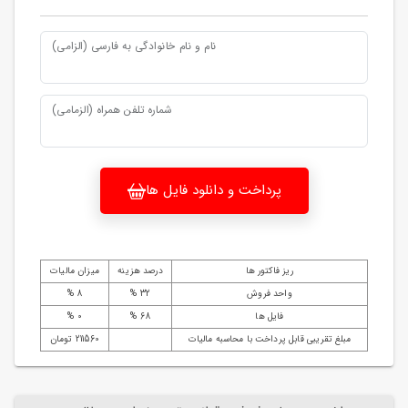
نام و نام خانوادگی به فارسی (الزامی)
شماره تلفن همراه (الزمامی)
پرداخت و دانلود فایل ها
ریز فاکتور ها
درصد هزینه
میزان مالیات
واحد فروش
32 %
8 %
فایل ها
68 %
0 %
مبلغ تقریبی قابل پرداخت با محاسبه مالیات
211560 تومان