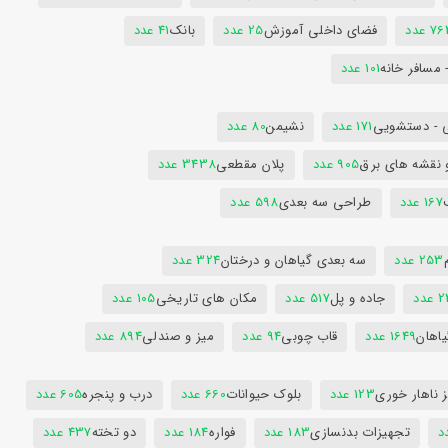
7 عدد
فضای داخلی آموزش
25 عدد
بانک
41 عدد
 مسافر خانه
101 عدد
 - دستشویی
171 عدد
نشیمن
80 عدد
 نقشه های برق
905 عدد
پلان مقطعی
3438 عدد
167 عدد
طراحی سه بعدی
598 عدد
253 عدد
سه بعدی گیاهان و درختان
324 عدد
عدد
جاده و پل
517 عدد
مکان های تاریخی
105 عدد
یاهان
1649 عدد
قاب چوبی
94 عدد
میز و صندلی
894 عدد
 ناهار خوری
123 عدد
بلوک حیوانات
660 عدد
درب و پنجره
605 عدد
تجهیزات بدنسازی
183 عدد
فواره
184 عدد
دو تخته
437 عدد