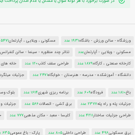
در صورت برخورد با هر گونه سوال یا مشکل یا عدم امکان پرداخت اینترنتی به ایدی تلگر
ورزشگاه - سالن ورزش - باشگاه
1931 عدد
مسکونی ، ویلایی ، آپارتمان
25471 عد
مسکونی - ویلایی - آپارتمان
عدد
تئاتر چند منظوره - سینما - سالن کنفران
کارخانه صنعتی ، کارگاه
1879 عدد
طراحی سقف کاذب
120 عدد
خانه های 
دانشگاه - آموزشکده - مدرسه - هنرستان - خوابگاه
2471 عدد
جزئیات میلگرد
باغ
1810 عدد
فرودگاه
609 عدد
برنامه ریزی شهری
1614 عدد
بلوک وسای
جزئیات پله و راه پله
2377 عدد
برق کشی - اتصالات
566 عدد
جزئیات و
طراحی جزئیات ساختار
4211 عدد
کلیسا - معبد - مکان مذهبی
777 عدد
ج
برق مسکونی
496 عدد
طراحی داخلی
805 عدد
پارک - باغ عمومی
635 عدد