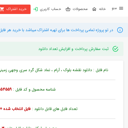
X
محصولات
حساب کاربری
خرید اشتراک
بستن
منو
محصولات
در تو پروژه تمامی پرداخت ها برای تهیه اشتراک میباشد با خرید هر فایل میتوانید به م
تهیه
اشتراک
ثبت سفارش پرداخت و افزایش تعداد دانلود
راهنما
نام فایل : دانلود نقشه بلوک ، آرام ، نماد شکل گرد سری وجهی زمینی قا
دانلود
خرید
شناسه محصول و کد فایل :
154559
ها
تعداد فایل های قابل دانلود :
فایل انتخاب شده + 35 فایل دیگ
حساب
کاربری