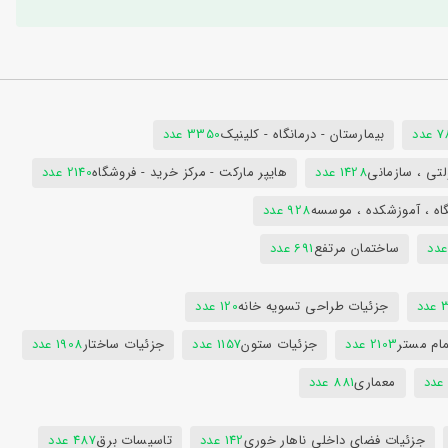
دد
بیمارستان - درمانگاه - کلینیک
3350 عدد
تی ، سازمانی
1428 عدد
هایپر مارکت - مرکز خرید - فروشگاه
2140 عدد
اه ، آموزشکده ، موسسه
928 عدد
ساختمان مرتفع
691 عدد
دد
جزئیات طراحی تسویه خانه
120 عدد
ام مستر
2103 عدد
جزئیات ستون
1157 عدد
جزئیات ساختار
1908 عدد
معماری
881 عدد
جزئیات فضای داخلی ناهار خوری
142 عدد
تاسیسات برق
487 عدد