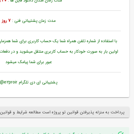
مدت زمان امکان دانلود فایل ها :
30 روز
ورود
به
حساب
کاربری
مدت زمان پشتیبانی فنی :
7 روز
ثبت
نام
با استفاده از شماره تلفن همراه شما یک حساب کاربری برای شما همزما
بازیابی
اولین بار به صورت خودکار به حساب کاربری منتقل میشوید و در دفعات
رمز
عبور برای شما پیامک میشود
عبور
علاقه
مندی
پشتیبانی ای دی تلگرام e2proir@
ها
پرداخت به منزله پذیرفتن قوانین تو پروژه است مطالعه شرایط و قوانین