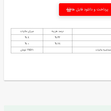
پرداخت و دانلود فایل ها
درصد هزینه
میزان مالیات
8 %
32 %
0 %
68 %
محاسبه مالیات
211560 تومان