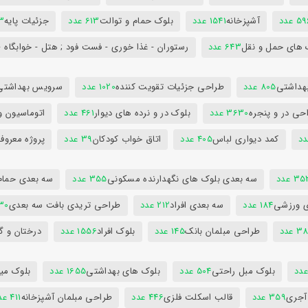
5 عدد
آشپزخانه
1541 عدد
بلوک حمام و توالت
613 عدد
جزئیات پایه
63
 های حمل و نقل
643 عدد
رستوران - غذا خوری - فست فود ; هتل - خوابگاه -
هداشتی
805 عدد
طراحی جزئیات تقویت کننده
1020 عدد
سرویس بهداشتی
حی در و پنجره
3630 عدد
بلوک در و نرده های دیوار
461 عدد
اتوماسیون و
کمد دیواری لباس
405 عدد
اتاق خواب کودکان
39 عدد
پروژه معروف
3 عدد
سه بعدی بلوک های نگهدارنده مسکونی
355 عدد
سه بعدی حمام
ی ورزشی
184 عدد
سه بعدی افراد
212 عدد
طراحی تریدی بافت سه بعدی
230 
 عدد
طراحی مبلمان بانک
145 عدد
بلوک افراد
1556 عدد
درختان و گ
بلوک مبل راحتی
504 عدد
بلوک های بهداشتی
1655 عدد
بلوک میز
 آجری
359 عدد
قالب اسکلت فلزی
446 عدد
طراحی مبلمان آشپزخانه
411 عدد