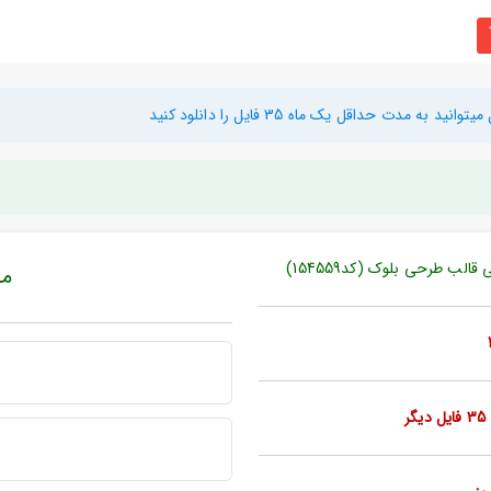
دت حداقل یک ماه 35 فایل را دانلود کنید
لب طرحی بلوک (کد154559)
مبل
ر