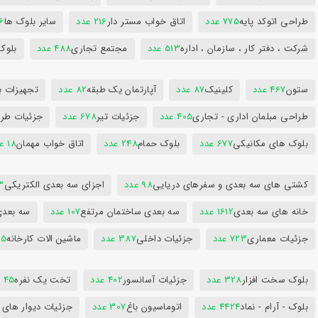
طراحی اتوکد پایه
775 عدد
اتاق خواب مستر دار
216 عدد
سایر بلوک ها
96
شرکت ، دفتر کار ، سازمان ، اداره
513 عدد
مجتمع تجاری
488 عدد
بلوک
ستون
467 عدد
کلینیک
87 عدد
آپارتمان یک طبقه
82 عدد
تجهیزات ب
طراحی مبلمان اداری - تجاری
405 عدد
جزئیات تیر
678 عدد
جزئیات طرا
بلوک های مکانیکی
677 عدد
بلوک حمام
248 عدد
اتاق خواب مهمان
18 عدد
کشتی های سه بعدی و سفرهای دریایی
98 عدد
اجزای سه بعدی الکتریکی
53
خانه های سه بعدی
1612 عدد
سه بعدی ساختمان مرتفع
107 عدد
سه بعد
جزئیات معماری
723 عدد
جزئیات داخلی
387 عدد
ماشین الات کارخانه
385
بلوک سخت افزار
328 عدد
جزئیات آسانسور
402 عدد
تخت یک نفره
45 عدد
بلوک - آرام - نماد
4424 عدد
اتوماسیون باغ
307 عدد
جزئیات دیوار های