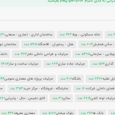
ام e2proir@ پیغام بفرستید
د
خانه مسکونی ، ویلا
423 عدد
ساختمان اداری - تجاری - صنعتی
7830 ع
س - سالن همایش
603 عدد
هتل - رستوران - اقامتگاه
5486 عدد
ساختمان دول
ویلایی - سازمانی
5395 عدد
جزئیات و طراحی داخلی دفتر
364 عدد
دانشگ
 گذاری
573 عدد
جزئیات جاده سازی
263 عدد
جزئیات ساخت و ساز
7484 عدد
ل نقلیه
2367 عدد
باشگاه
409 عدد
جزئیات پروژه های معماری عمومی
344 ع
 فضای داخلی شرکت
160 عدد
نمایشگاه - فروشگاه - مرکز خرید
353 عدد
حم
زئیات لوله کشی
2914 عدد
سالن
38 عدد
اتاق نشیمن - حال - پذیرایی
261 عدد
بانک ها
276 عدد
بلوک مبلمان
5066 عدد
معماری معروف
437 عدد