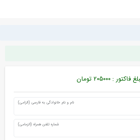
غ فاکتور : 205000 تومان
نام و نام خانوادگی به فارسی (الزامی)
شماره تلفن همراه (الزمامی)