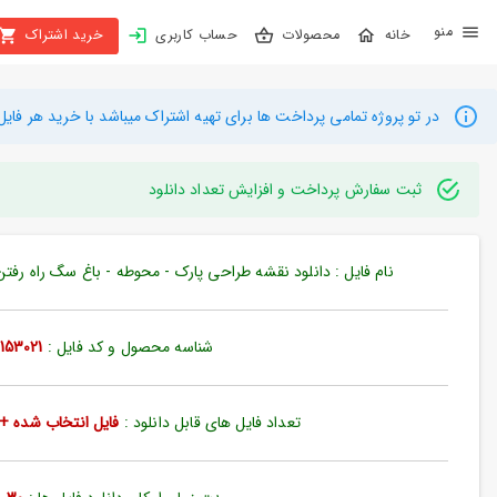
X
محصولات
حساب کاربری
خرید اشتراک
بستن
منو
محصولات
در تو پروژه تمامی پرداخت ها برای تهیه اشتراک میباشد با خرید هر فایل میتوانید به م
تهیه
اشتراک
ثبت سفارش پرداخت و افزایش تعداد دانلود
راهنما
نام فایل : دانلود نقشه طراحی پارک - محوطه - باغ سگ راه رفتن سط
دانلود
خرید
شناسه محصول و کد فایل :
153021
ها
تعداد فایل های قابل دانلود :
فایل انتخاب شده + 35 فایل دیگ
حساب
کاربری