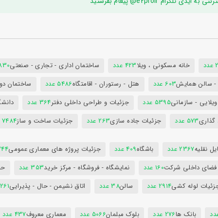
ام e2proir@ پیغام بفرستید
د
خانه مسکونی ، ویلا
423 عدد
ساختمان اداری - تجاری - صنعتی
7830 ع
س - سالن همایش
603 عدد
هتل - رستوران - اقامتگاه
5486 عدد
ساختمان دول
ویلایی - سازمانی
5395 عدد
جزئیات و طراحی داخلی دفتر
364 عدد
دانشگ
 گذاری
573 عدد
جزئیات جاده سازی
263 عدد
جزئیات ساخت و ساز
7484 عدد
ل نقلیه
2367 عدد
باشگاه
409 عدد
جزئیات پروژه های معماری عمومی
344 ع
 فضای داخلی شرکت
160 عدد
نمایشگاه - فروشگاه - مرکز خرید
353 عدد
حم
زئیات لوله کشی
2914 عدد
سالن
38 عدد
اتاق نشیمن - حال - پذیرایی
261 عدد
بانک ها
276 عدد
بلوک مبلمان
5066 عدد
معماری معروف
437 عدد