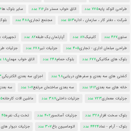
طراحی اتوکد پایه
775 عدد
اتاق خواب مستر دار
216 عدد
سایر بلوک ها
96
شرکت ، دفتر کار ، سازمان ، اداره
513 عدد
مجتمع تجاری
488 عدد
بلوک
ستون
467 عدد
کلینیک
87 عدد
آپارتمان یک طبقه
82 عدد
تجهیزات ب
طراحی مبلمان اداری - تجاری
405 عدد
جزئیات تیر
678 عدد
جزئیات طرا
بلوک های مکانیکی
677 عدد
بلوک حمام
248 عدد
اتاق خواب مهمان
18 عدد
کشتی های سه بعدی و سفرهای دریایی
98 عدد
اجزای سه بعدی الکتریکی
53
خانه های سه بعدی
1612 عدد
سه بعدی ساختمان مرتفع
107 عدد
سه بعد
جزئیات معماری
723 عدد
جزئیات داخلی
387 عدد
ماشین الات کارخانه
385
بلوک سخت افزار
328 عدد
جزئیات آسانسور
402 عدد
تخت یک نفره
45 عدد
بلوک - آرام - نماد
4424 عدد
اتوماسیون باغ
307 عدد
جزئیات دیوار های