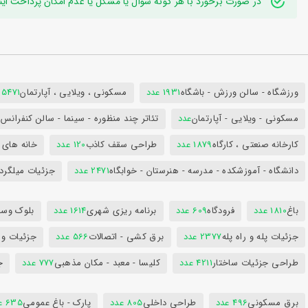
در صورت برخورد با هر گونه سوال یا مشکل یا عدم امکان پرداخت اینترنتی به ایدی تلگر
ورزشگاه - سالن ورزش - باشگاه
1931 عدد
مسکونی ، ویلایی ، آپارتمان
25471 عد
مسکونی - ویلایی - آپارتمان
عدد
تئاتر چند منظوره - سینما - سالن کنفران
کارخانه صنعتی ، کارگاه
1879 عدد
طراحی سقف کاذب
120 عدد
خانه های 
دانشگاه - آموزشکده - مدرسه - هنرستان - خوابگاه
2471 عدد
جزئیات میلگرد
باغ
1810 عدد
فرودگاه
609 عدد
برنامه ریزی شهری
1614 عدد
بلوک وسای
جزئیات پله و راه پله
2377 عدد
برق کشی - اتصالات
566 عدد
جزئیات و
طراحی جزئیات ساختار
4211 عدد
کلیسا - معبد - مکان مذهبی
777 عدد
ج
برق مسکونی
496 عدد
طراحی داخلی
805 عدد
پارک - باغ عمومی
635 عدد