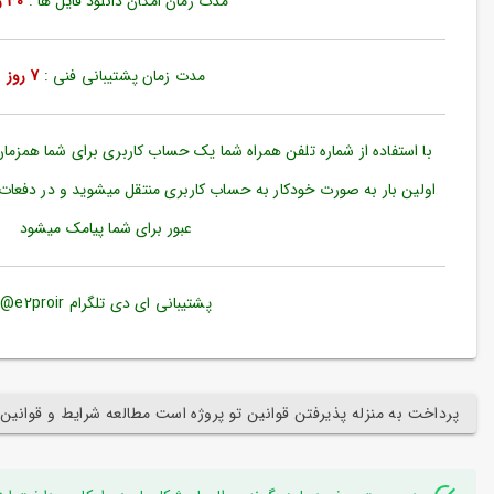
مدت زمان امکان دانلود فایل ها :
30 روز
ورود
به
حساب
کاربری
مدت زمان پشتیبانی فنی :
7 روز
ثبت
نام
با استفاده از شماره تلفن همراه شما یک حساب کاربری برای شما همزما
بازیابی
اولین بار به صورت خودکار به حساب کاربری منتقل میشوید و در دفعات
رمز
عبور برای شما پیامک میشود
عبور
علاقه
مندی
پشتیبانی ای دی تلگرام e2proir@
ها
پرداخت به منزله پذیرفتن قوانین تو پروژه است مطالعه شرایط و قوانین