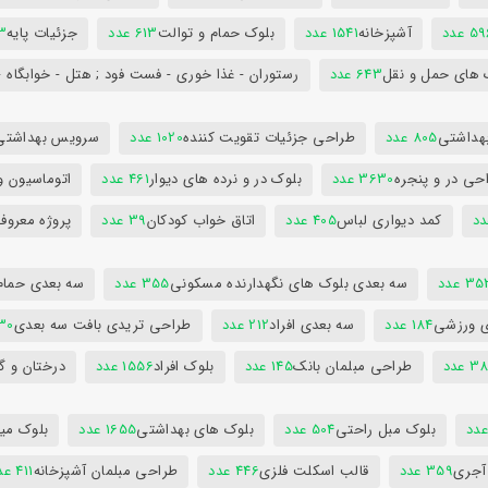
5 عدد
آشپزخانه
1541 عدد
بلوک حمام و توالت
613 عدد
جزئیات پایه
63
 های حمل و نقل
643 عدد
رستوران - غذا خوری - فست فود ; هتل - خوابگاه -
هداشتی
805 عدد
طراحی جزئیات تقویت کننده
1020 عدد
سرویس بهداشتی
حی در و پنجره
3630 عدد
بلوک در و نرده های دیوار
461 عدد
اتوماسیون و
کمد دیواری لباس
405 عدد
اتاق خواب کودکان
39 عدد
پروژه معروف
3 عدد
سه بعدی بلوک های نگهدارنده مسکونی
355 عدد
سه بعدی حمام
ی ورزشی
184 عدد
سه بعدی افراد
212 عدد
طراحی تریدی بافت سه بعدی
230 
 عدد
طراحی مبلمان بانک
145 عدد
بلوک افراد
1556 عدد
درختان و گ
بلوک مبل راحتی
504 عدد
بلوک های بهداشتی
1655 عدد
بلوک میز
 آجری
359 عدد
قالب اسکلت فلزی
446 عدد
طراحی مبلمان آشپزخانه
411 عدد