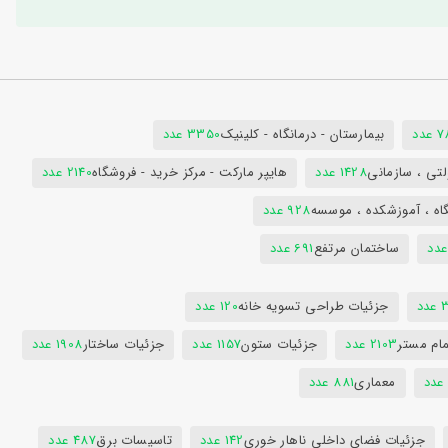
دد
بیمارستان - درمانگاه - کلینیک
3350 عدد
تی ، سازمانی
1428 عدد
هایپر مارکت - مرکز خرید - فروشگاه
2140 عدد
اه ، آموزشکده ، موسسه
928 عدد
ساختمان مرتفع
691 عدد
دد
جزئیات طراحی تسویه خانه
120 عدد
ام مستر
2103 عدد
جزئیات ستون
1157 عدد
جزئیات ساختار
1908 عدد
معماری
881 عدد
جزئیات فضای داخلی ناهار خوری
142 عدد
تاسیسات برق
487 عدد