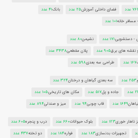
7 عدد
فضای داخلی آموزش
25 عدد
بانک
41 عدد
 مسافر خانه
101 عدد
 - دستشویی
171 عدد
نشیمن
80 عدد
 نقشه های برق
905 عدد
پلان مقطعی
3438 عدد
167 عدد
طراحی سه بعدی
598 عدد
253 عدد
سه بعدی گیاهان و درختان
324 عدد
عدد
جاده و پل
517 عدد
مکان های تاریخی
105 عدد
یاهان
1649 عدد
قاب چوبی
94 عدد
میز و صندلی
894 عدد
 ناهار خوری
123 عدد
بلوک حیوانات
660 عدد
درب و پنجره
605 عدد
تجهیزات بدنسازی
183 عدد
فواره
184 عدد
دو تخته
437 عدد