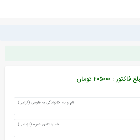
غ فاکتور : 205000 تومان
نام و نام خانوادگی به فارسی (الزامی)
شماره تلفن همراه (الزمامی)