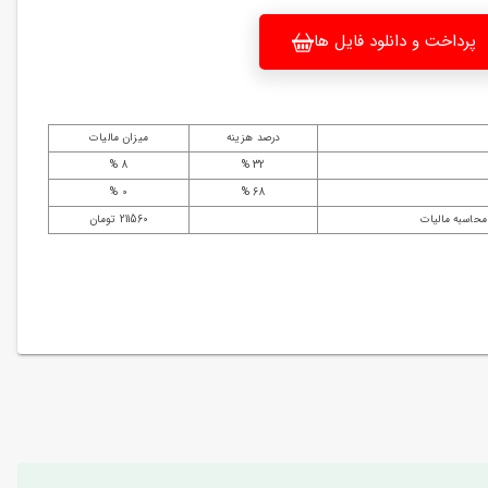
پرداخت و دانلود فایل ها
درصد هزینه
میزان مالیات
8 %
32 %
0 %
68 %
محاسبه مالیات
211560 تومان