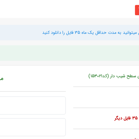
دت حداقل یک ماه 35 فایل را دانلود کنید
ح شیب دار (کد153021)
مبل
ر