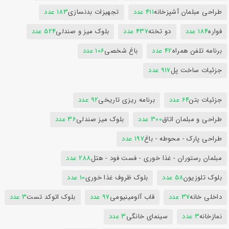
طراحی مبلمان آشپزخانه
411 عدد
تجهیزات بدنسازی
183 عدد
فواره
184 عدد
دو تخته
437 عدد
بلوک میز و صندلی
524 عدد
برنامه تلفن همراه
42 عدد
باغ شخصی
106 عدد
جزئیات ساخت پل
917 عدد
جزئیات بتن
64 عدد
برنامه ریزی تاریخی
92 عدد
طراحی و مبلمان اتاق
300 عدد
بلوک میز صندلی
36 عدد
طراحی پارک - محوطه - باغ
197 عدد
مبلمان رستوران - غذا خوری - فست فود - هتل
288 عدد
بلوک تلوزیون
58 عدد
بلوک ظروف غذا خوری
10 عدد
داخلی خانه
37 عدد
قاب آلومینیومی
97 عدد
بلوک اتوکد تست
3 عدد
نمازخانه
3 عدد
سینمای خانگی
3 عدد