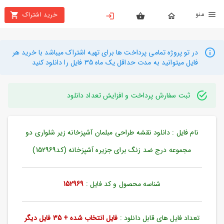
نو
خرید اشتراک
X
بستن
منو
محصولات
در تو پروژه تمامی پرداخت ها برای تهیه اشتراک میباشد با خرید هر
فایل میتوانید به مدت حداقل یک ماه 35 فایل را دانلود کنید
تهیه
اشتراک
ثبت سفارش پرداخت و افزایش تعداد دانلود
راهنما
نام فایل : دانلود نقشه طراحی مبلمان آشپزخانه زیر شلواری دو
دانلود
خرید
مجموعه درج ضد زنگ برای جزیره آشپزخانه (کد152969)
ها
شناسه محصول و کد فایل :
152969
حساب
کاربری
تعداد فایل های قابل دانلود :
فایل انتخاب شده + 35 فایل دیگر