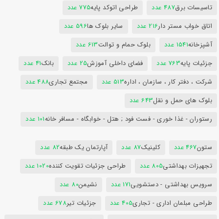
تاسیسات برق
487 عدد
طراحی اتوکد پایه
775 عدد
اتاق خواب مستر دار
216 عدد
سایر بلوک ها
596 عدد
آشپزخانه
1541 عدد
بلوک حمام و توالت
613 عدد
جزئیات پایه
763 عدد
فضای داخلی آموزش
25 عدد
بانک
41 عدد
شرکت ، دفتر کار ، سازمان ، اداره
513 عدد
مجتمع تجاری
488 عدد
بلوک های حمل و نقل
643 عدد
رستوران - غذا خوری - فست فود ; هتل - خوابگاه - مسافر خانه
101 عدد
ستون
467 عدد
کلینیک
87 عدد
آپارتمان یک طبقه
82 عدد
تجهیزات بهداشتی
805 عدد
طراحی جزئیات تقویت کننده
1020 عدد
سرویس بهداشتی - دستشویی
171 عدد
نشیمن
80 عدد
طراحی مبلمان اداری - تجاری
405 عدد
جزئیات تیر
678 عدد