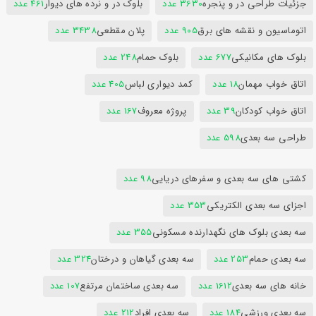
جزئیات طراحی در و پنجره
3630 عدد
بلوک در و نرده های دیوار
461 عدد
اتوماسیون و نقشه های برق
905 عدد
پلان مقطعی
3438 عدد
بلوک های مکانیکی
677 عدد
بلوک حمام
248 عدد
اتاق خواب مهمان
18 عدد
کمد دیواری لباس
405 عدد
اتاق خواب کودکان
39 عدد
پروژه معروف
167 عدد
طراحی سه بعدی
598 عدد
کشتی های سه بعدی و سفرهای دریایی
98 عدد
اجزای سه بعدی الکتریکی
353 عدد
سه بعدی بلوک های نگهدارنده مسکونی
355 عدد
سه بعدی حمام
253 عدد
سه بعدی گیاهان و درختان
324 عدد
خانه های سه بعدی
1612 عدد
سه بعدی ساختمان مرتفع
107 عدد
سه بعدی ورزشی
184 عدد
سه بعدی افراد
212 عدد