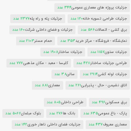
جزئیات پروژه های معماری عمومی
344 عدد
جزئیات طراحی تسویه خانه
120 عدد
جزئیات پله و راه پله
2377 عدد
برق کشی - اتصالات
566 عدد
جزئیات و فضای داخلی شرکت
160 عدد
نمایشگاه - فروشگاه - مرکز خرید
353 عدد
حمام مستر
2103 عدد
جزئیات ستون
1157 عدد
جزئیات ساختار
1908 عدد
طراحی جزئیات ساختار
4211 عدد
کلیسا - معبد - مکان مذهبی
777 عدد
جزئیات لوله کشی
2914 عدد
سالن
38 عدد
اتاق نشیمن - حال - پذیرایی
261 عدد
معماری
881 عدد
برق مسکونی
496 عدد
طراحی داخلی
805 عدد
پارک - باغ عمومی
635 عدد
بانک ها
276 عدد
بلوک مبلمان
5066 عدد
معماری معروف
437 عدد
جزئیات فضای داخلی ناهار خوری
142 عدد