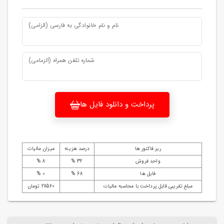
نام و نام خانوادگی به فارسی (الزامی)
شماره تلفن همراه (الزمامی)
پرداخت و دانلود فایل ها
ریز فاکتور ها
درصد هزینه
میزان مالیات
واحد فروش
32 %
8 %
فایل ها
68 %
0 %
مبلغ تقریبی قابل پرداخت با محاسبه مالیات
211560 تومان