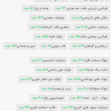
طراحی تریدی بافت سه بعدی
230 عدد
جاده و پل
517 عدد
مکان های تاریخی
105 عدد
جزئیات معماری
723 عدد
جزئیات داخلی
387 عدد
ماشین الات کارخانه
385 عدد
طراحی مبلمان بانک
145 عدد
بلوک افراد
1556 عدد
درختان و گیاهان
1649 عدد
قاب چوبی
94 عدد
میز و صندلی
894 عدد
بلوک سخت افزار
328 عدد
جزئیات آسانسور
402 عدد
تخت یک نفره
45 عدد
بلوک مبل راحتی
504 عدد
بلوک های بهداشتی
1655 عدد
بلوک میز ناهار خوری
123 عدد
بلوک حیوانات
660 عدد
درب و پنجره
605 عدد
بلوک - آرام - نماد
4424 عدد
اتوماسیون باغ
307 عدد
جزئیات دیوار های آجری
359 عدد
قالب اسکلت فلزی
446 عدد