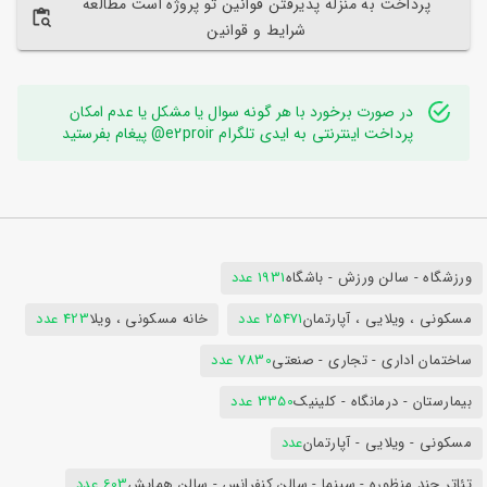
پرداخت به منزله پذیرفتن قوانین تو پروژه است مطالعه
شرایط و قوانین
در صورت برخورد با هر گونه سوال یا مشکل یا عدم امکان
پرداخت اینترنتی به ایدی تلگرام e2proir@ پیغام بفرستید
ورزشگاه - سالن ورزش - باشگاه
1931 عدد
مسکونی ، ویلایی ، آپارتمان
25471 عدد
خانه مسکونی ، ویلا
423 عدد
ساختمان اداری - تجاری - صنعتی
7830 عدد
بیمارستان - درمانگاه - کلینیک
3350 عدد
مسکونی - ویلایی - آپارتمان
عدد
تئاتر چند منظوره - سینما - سالن کنفرانس - سالن همایش
603 عدد