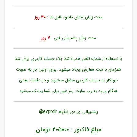
ورود
به
حساب
مدت زمان امکان دانلود فایل ها :
30 روز
کاربری
ثبت
مدت زمان پشتیبانی فنی :
7 روز
نام
بازیابی
رمز
با استفاده از شماره تلفن همراه شما یک حساب کاربری برای شما
عبور
همزمان با ثبت سفارش ایجاد میشود .برای اولین بار به صورت
علاقه
خودکار به حساب کاربری منتقل میشوید و در دفعات بعدی
مندی
ها
هنگام ورود به وب سایت رمز عبور برای شما پیامک میشود
پشتیبانی ای دی تلگرام e2proir@
مبلغ فاکتور : 205000 تومان