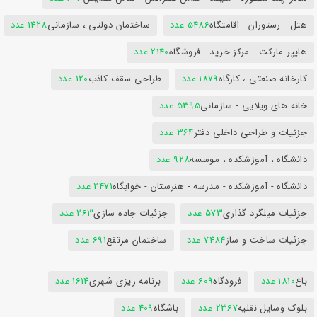
هتل - رستوران - اقامتگاه
5486 عدد
ساختمان دولتی ، سازمانی
1428 عدد
هایپر مارکت - مرکز خرید - فروشگاه
2140 عدد
کارخانه صنعتی ، کارگاه
1879 عدد
طراحی سقف کاذب
120 عدد
خانه های ویلایی - سازمانی
5395 عدد
جزئیات و طراحی داخلی دفتر
364 عدد
دانشگاه ، آموزشکده ، موسسه
928 عدد
دانشگاه - آموزشکده - مدرسه - هنرستان - خوابگاه
2471 عدد
جزئیات میلگرد گذاری
573 عدد
جزئیات جاده سازی
263 عدد
جزئیات ساخت و ساز
7484 عدد
ساختمان مرتفع
691 عدد
باغ
1810 عدد
فرودگاه
609 عدد
برنامه ریزی شهری
1614 عدد
بلوک وسایل نقلیه
2367 عدد
باشگاه
409 عدد