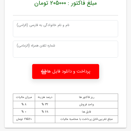
مبلغ فاکتور : 205000 تومان
نام و نام خانوادگی به فارسی (الزامی)
شماره تلفن همراه (الزمامی)
پرداخت و دانلود فایل ها
ریز فاکتور ها
درصد هزینه
میزان مالیات
واحد فروش
32 %
8 %
فایل ها
68 %
0 %
مبلغ تقریبی قابل پرداخت با محاسبه مالیات
211560 تومان