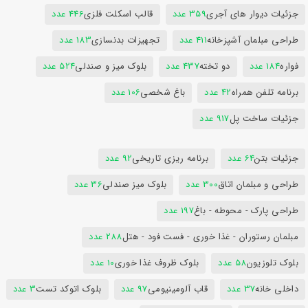
جزئیات دیوار های آجری
359 عدد
قالب اسکلت فلزی
446 عدد
طراحی مبلمان آشپزخانه
411 عدد
تجهیزات بدنسازی
183 عدد
فواره
184 عدد
دو تخته
437 عدد
بلوک میز و صندلی
524 عدد
برنامه تلفن همراه
42 عدد
باغ شخصی
106 عدد
جزئیات ساخت پل
917 عدد
جزئیات بتن
64 عدد
برنامه ریزی تاریخی
92 عدد
طراحی و مبلمان اتاق
300 عدد
بلوک میز صندلی
36 عدد
طراحی پارک - محوطه - باغ
197 عدد
مبلمان رستوران - غذا خوری - فست فود - هتل
288 عدد
بلوک تلوزیون
58 عدد
بلوک ظروف غذا خوری
10 عدد
داخلی خانه
37 عدد
قاب آلومینیومی
97 عدد
بلوک اتوکد تست
3 عدد