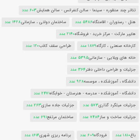
تئاتر چند منظوره - سینما - سالن کنفرانس - سالن همایش
603 عدد
هتل - رستوران - اقامتگاه
5486 عدد
ساختمان دولتی ، سازمانی
1428 عدد
هایپر مارکت - مرکز خرید - فروشگاه
2140 عدد
کارخانه صنعتی ، کارگاه
1879 عدد
طراحی سقف کاذب
120 عدد
خانه های ویلایی - سازمانی
5395 عدد
جزئیات و طراحی داخلی دفتر
364 عدد
دانشگاه ، آموزشکده ، موسسه
928 عدد
دانشگاه - آموزشکده - مدرسه - هنرستان - خوابگاه
2471 عدد
جزئیات میلگرد گذاری
573 عدد
جزئیات جاده سازی
263 عدد
جزئیات ساخت و ساز
7484 عدد
ساختمان مرتفع
691 عدد
باغ
1810 عدد
فرودگاه
609 عدد
برنامه ریزی شهری
1614 عدد