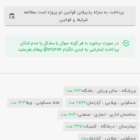
پرداخت به منزله پذیرفتن قوانین تو پروژه است مطالعه
شرایط و قوانین
در صورت برخورد با هر گونه سوال یا مشکل یا عدم امکان
پرداخت اینترنتی به ایدی تلگرام e2proir@ پیغام بفرستید
ورزشگاه - سالن ورزش - باشگاه
1931 عدد
مسکونی ، ویلایی ، آپارتمان
25471 عدد
خانه مسکونی ، ویلا
423 عدد
ساختمان اداری - تجاری - صنعتی
7830 عدد
بیمارستان - درمانگاه - کلینیک
3350 عدد
مسکونی - ویلایی - آپارتمان
عدد