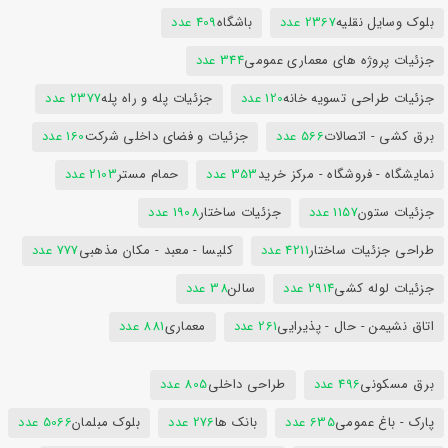
بلوک وسایل نقلیه
2367 عدد
باشگاه
409 عدد
جزئیات پروژه های معماری عمومی
344 عدد
جزئیات طراحی تسویه خانه
120 عدد
جزئیات پله و راه پله
2377 عدد
برق کشی - اتصالات
566 عدد
جزئیات و فضای داخلی شرکت
160 عدد
نمایشگاه - فروشگاه - مرکز خرید
353 عدد
حمام مستر
2103 عدد
جزئیات ستون
1157 عدد
جزئیات ساختار
1908 عدد
طراحی جزئیات ساختار
4211 عدد
کلیسا - معبد - مکان مذهبی
777 عدد
جزئیات لوله کشی
2914 عدد
سالن
38 عدد
اتاق نشیمن - حال - پذیرایی
261 عدد
معماری
881 عدد
برق مسکونی
496 عدد
طراحی داخلی
805 عدد
پارک - باغ عمومی
635 عدد
بانک ها
276 عدد
بلوک مبلمان
5066 عدد