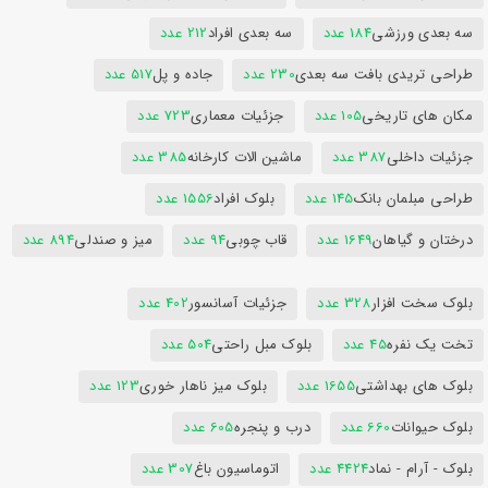
سه بعدی ورزشی
184 عدد
سه بعدی افراد
212 عدد
طراحی تریدی بافت سه بعدی
230 عدد
جاده و پل
517 عدد
مکان های تاریخی
105 عدد
جزئیات معماری
723 عدد
جزئیات داخلی
387 عدد
ماشین الات کارخانه
385 عدد
طراحی مبلمان بانک
145 عدد
بلوک افراد
1556 عدد
درختان و گیاهان
1649 عدد
قاب چوبی
94 عدد
میز و صندلی
894 عدد
بلوک سخت افزار
328 عدد
جزئیات آسانسور
402 عدد
تخت یک نفره
45 عدد
بلوک مبل راحتی
504 عدد
بلوک های بهداشتی
1655 عدد
بلوک میز ناهار خوری
123 عدد
بلوک حیوانات
660 عدد
درب و پنجره
605 عدد
بلوک - آرام - نماد
4424 عدد
اتوماسیون باغ
307 عدد