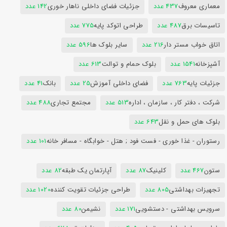
معماری معروف
437 عدد
جزئیات فضای داخلی ناهار خوری
142 عدد
تاسیسات برق
487 عدد
طراحی اتوکد پایه
775 عدد
اتاق خواب مستر دار
216 عدد
سایر بلوک ها
596 عدد
آشپزخانه
1541 عدد
بلوک حمام و توالت
613 عدد
جزئیات پایه
763 عدد
فضای داخلی آموزش
25 عدد
بانک
41 عدد
شرکت ، دفتر کار ، سازمان ، اداره
513 عدد
مجتمع تجاری
488 عدد
بلوک های حمل و نقل
643 عدد
رستوران - غذا خوری - فست فود ; هتل - خوابگاه - مسافر خانه
101 عدد
ستون
467 عدد
کلینیک
87 عدد
آپارتمان یک طبقه
82 عدد
تجهیزات بهداشتی
805 عدد
طراحی جزئیات تقویت کننده
1020 عدد
سرویس بهداشتی - دستشویی
171 عدد
نشیمن
80 عدد