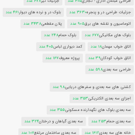
طراحی مبلمان اداری - تجاری
405 عدد
جزئیات تیر
678 عدد
جزئیات طراحی در و پنجره
3630 عدد
بلوک در و نرده های دیوار
461 عدد
اتوماسیون و نقشه های برق
905 عدد
پلان مقطعی
3438 عدد
بلوک های مکانیکی
677 عدد
بلوک حمام
248 عدد
اتاق خواب مهمان
18 عدد
کمد دیواری لباس
405 عدد
اتاق خواب کودکان
39 عدد
پروژه معروف
167 عدد
طراحی سه بعدی
598 عدد
کشتی های سه بعدی و سفرهای دریایی
98 عدد
اجزای سه بعدی الکتریکی
353 عدد
سه بعدی بلوک های نگهدارنده مسکونی
355 عدد
سه بعدی حمام
253 عدد
سه بعدی گیاهان و درختان
324 عدد
خانه های سه بعدی
1612 عدد
سه بعدی ساختمان مرتفع
107 عدد