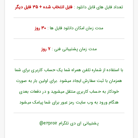
ورود
تعداد فایل های قابل دانلود :
فایل انتخاب شده + 35 فایل دیگر
به
حساب
کاربری
مدت زمان امکان دانلود فایل ها :
30 روز
ثبت
نام
مدت زمان پشتیبانی فنی :
7 روز
بازیابی
رمز
عبور
با استفاده از شماره تلفن همراه شما یک حساب کاربری برای شما
علاقه
همزمان با ثبت سفارش ایجاد میشود .برای اولین بار به صورت
مندی
ها
خودکار به حساب کاربری منتقل میشوید و در دفعات بعدی
هنگام ورود به وب سایت رمز عبور برای شما پیامک میشود
پشتیبانی ای دی تلگرام e2proir@