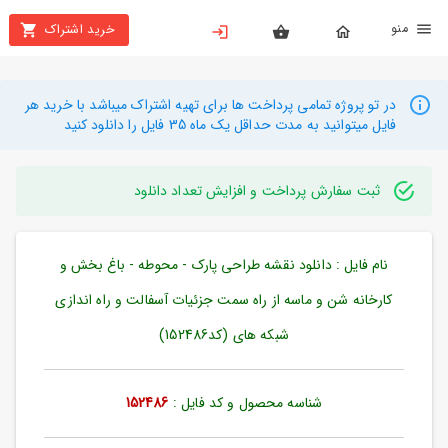
نو
خرید اشتراک
X
بستن
منو
محصولات
در تو پروژه تمامی پرداخت ها برای تهیه اشتراک میباشد با خرید هر
فایل میتوانید به مدت حداقل یک ماه 35 فایل را دانلود کنید
تهیه
اشتراک
ثبت سفارش پرداخت و افزایش تعداد دانلود
راهنما
نام فایل : دانلود نقشه طراحی پارک - محوطه - باغ بخش و
دانلود
خرید
کارخانه شن و ماسه از راه سمت جزئیات آسفالت و راه اندازی
ها
شبکه های (کد152486)
حساب
شناسه محصول و کد فایل :
152486
کاربری