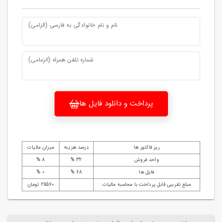
نام و نام خانوادگی به فارسی (الزامی)
شماره تلفن همراه (الزمامی)
پرداخت و دانلود فایل ها
ریز فاکتور ها
درصد هزینه
میزان مالیات
واحد فروش
32 %
8 %
فایل ها
68 %
0 %
مبلغ تقریبی قابل پرداخت با محاسبه مالیات
211560 تومان