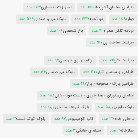
طراحی مبلمان آشپزخانه
411 عدد
تجهیزات بدنسازی
183 عدد
فواره
184 عدد
دو تخته
437 عدد
بلوک میز و صندلی
524 عدد
برنامه تلفن همراه
42 عدد
باغ شخصی
106 عدد
جزئیات ساخت پل
917 عدد
جزئیات بتن
64 عدد
برنامه ریزی تاریخی
92 عدد
طراحی و مبلمان اتاق
300 عدد
بلوک میز صندلی
36 عدد
طراحی پارک - محوطه - باغ
197 عدد
مبلمان رستوران - غذا خوری - فست فود - هتل
288 عدد
بلوک تلوزیون
58 عدد
بلوک ظروف غذا خوری
10 عدد
داخلی خانه
37 عدد
قاب آلومینیومی
97 عدد
بلوک اتوکد تست
3 عدد
نمازخانه
3 عدد
سینمای خانگی
3 عدد