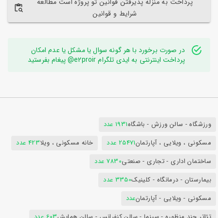
پرداخت به منزله پذیرفتن قوانین تو پروژه است مطالعه
شرایط و قوانین
در صورت برخورد با هر گونه سوال یا مشکل یا عدم امکان
پرداخت اینترنتی به ایدی تلگرام e2proir@ پیغام بفرستید
ورزشگاه - سالن ورزش - باشگاه
1931 عدد
مسکونی ، ویلایی ، آپارتمان
25471 عدد
خانه مسکونی ، ویلا
423 عدد
ساختمان اداری - تجاری - صنعتی
7830 عدد
بیمارستان - درمانگاه - کلینیک
3350 عدد
مسکونی - ویلایی - آپارتمان
عدد
تئاتر چند منظوره - سینما - سالن کنفرانس - سالن همایش
603 عدد