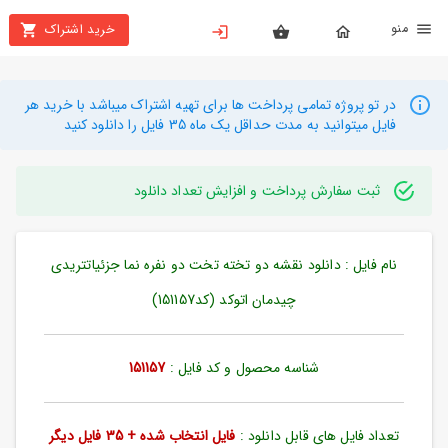
نو
خرید اشتراک
X
بستن
منو
محصولات
در تو پروژه تمامی پرداخت ها برای تهیه اشتراک میباشد با خرید هر
فایل میتوانید به مدت حداقل یک ماه 35 فایل را دانلود کنید
تهیه
اشتراک
ثبت سفارش پرداخت و افزایش تعداد دانلود
راهنما
نام فایل : دانلود نقشه دو تخته تخت دو نفره نما جزئیاتتریدی
دانلود
خرید
چیدمان اتوکد (کد151157)
ها
شناسه محصول و کد فایل :
151157
حساب
کاربری
تعداد فایل های قابل دانلود :
فایل انتخاب شده + 35 فایل دیگر