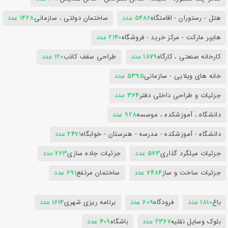
هتل - رستوران - اقامتگاه
5486 عدد
ساختمان دولتی ، سازمانی
1428 عدد
هایپر مارکت - مرکز خرید - فروشگاه
2140 عدد
کارخانه صنعتی ، کارگاه
1879 عدد
طراحی سقف کاذب
120 عدد
خانه های ویلایی - سازمانی
5395 عدد
جزئیات و طراحی داخلی دفتر
364 عدد
دانشگاه ، آموزشکده ، موسسه
928 عدد
دانشگاه - آموزشکده - مدرسه - هنرستان - خوابگاه
2471 عدد
جزئیات میلگرد گذاری
573 عدد
جزئیات جاده سازی
263 عدد
جزئیات ساخت و ساز
7484 عدد
ساختمان مرتفع
691 عدد
باغ
1810 عدد
فرودگاه
609 عدد
برنامه ریزی شهری
1614 عدد
بلوک وسایل نقلیه
2367 عدد
باشگاه
409 عدد