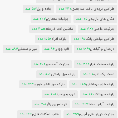
طراحی تریدی بافت سه بعدی
230 عدد
جاده و پل
517 عدد
مکان های تاریخی
105 عدد
جزئیات معماری
723 عدد
جزئیات داخلی
387 عدد
ماشین الات کارخانه
385 عدد
طراحی مبلمان بانک
145 عدد
بلوک افراد
1556 عدد
درختان و گیاهان
1649 عدد
قاب چوبی
94 عدد
میز و صندلی
894 عدد
بلوک سخت افزار
328 عدد
جزئیات آسانسور
402 عدد
تخت یک نفره
45 عدد
بلوک مبل راحتی
504 عدد
بلوک های بهداشتی
1655 عدد
بلوک میز ناهار خوری
123 عدد
بلوک حیوانات
660 عدد
درب و پنجره
605 عدد
بلوک - آرام - نماد
4424 عدد
اتوماسیون باغ
307 عدد
جزئیات دیوار های آجری
359 عدد
قالب اسکلت فلزی
446 عدد