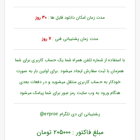
ورود
به
حساب
مدت زمان امکان دانلود فایل ها :
30 روز
کاربری
ثبت
مدت زمان پشتیبانی فنی :
7 روز
نام
بازیابی
رمز
با استفاده از شماره تلفن همراه شما یک حساب کاربری برای شما
عبور
همزمان با ثبت سفارش ایجاد میشود .برای اولین بار به صورت
علاقه
خودکار به حساب کاربری منتقل میشوید و در دفعات بعدی
مندی
ها
هنگام ورود به وب سایت رمز عبور برای شما پیامک میشود
پشتیبانی ای دی تلگرام e2proir@
مبلغ فاکتور : 205000 تومان