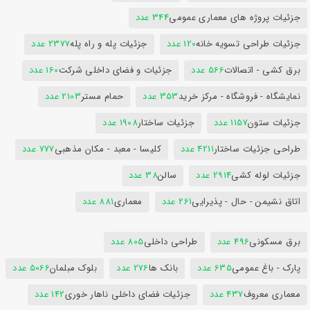
جزئیات پروژه های معماری عمومی
344 عدد
جزئیات طراحی تسویه خانه
120 عدد
جزئیات پله و راه پله
2377 عدد
برق کشی - اتصالات
566 عدد
جزئیات و فضای داخلی شرکت
160 عدد
نمایشگاه - فروشگاه - مرکز خرید
353 عدد
حمام مستر
2103 عدد
جزئیات ستون
1157 عدد
جزئیات ساختار
1908 عدد
طراحی جزئیات ساختار
4211 عدد
کلیسا - معبد - مکان مذهبی
777 عدد
جزئیات لوله کشی
2914 عدد
سالن
38 عدد
اتاق نشیمن - حال - پذیرایی
261 عدد
معماری
881 عدد
برق مسکونی
496 عدد
طراحی داخلی
805 عدد
پارک - باغ عمومی
635 عدد
بانک ها
276 عدد
بلوک مبلمان
5066 عدد
معماری معروف
437 عدد
جزئیات فضای داخلی ناهار خوری
142 عدد