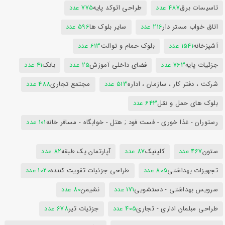
تاسیسات برق
487 عدد
طراحی اتوکد پایه
775 عدد
اتاق خواب مستر دار
216 عدد
سایر بلوک ها
596 عدد
آشپزخانه
1541 عدد
بلوک حمام و توالت
613 عدد
جزئیات پایه
763 عدد
فضای داخلی آموزش
25 عدد
بانک
41 عدد
شرکت ، دفتر کار ، سازمان ، اداره
513 عدد
مجتمع تجاری
488 عدد
بلوک های حمل و نقل
643 عدد
رستوران - غذا خوری - فست فود ; هتل - خوابگاه - مسافر خانه
101 عدد
ستون
467 عدد
کلینیک
87 عدد
آپارتمان یک طبقه
82 عدد
تجهیزات بهداشتی
805 عدد
طراحی جزئیات تقویت کننده
1020 عدد
سرویس بهداشتی - دستشویی
171 عدد
نشیمن
80 عدد
طراحی مبلمان اداری - تجاری
405 عدد
جزئیات تیر
678 عدد