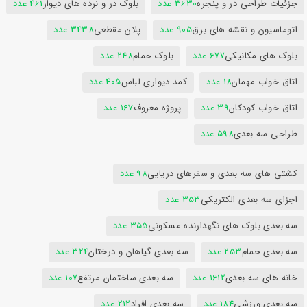
جزئیات طراحی در و پنجره
3630 عدد
بلوک در و نرده های دیوار
461 عدد
اتوماسیون و نقشه های برق
905 عدد
پلان مقطعی
3438 عدد
بلوک های مکانیکی
677 عدد
بلوک حمام
248 عدد
اتاق خواب مهمان
18 عدد
کمد دیواری لباس
405 عدد
اتاق خواب کودکان
39 عدد
پروژه معروف
167 عدد
طراحی سه بعدی
598 عدد
کشتی های سه بعدی و سفرهای دریایی
98 عدد
اجزای سه بعدی الکتریکی
353 عدد
سه بعدی بلوک های نگهدارنده مسکونی
355 عدد
سه بعدی حمام
253 عدد
سه بعدی گیاهان و درختان
324 عدد
خانه های سه بعدی
1612 عدد
سه بعدی ساختمان مرتفع
107 عدد
سه بعدی ورزشی
184 عدد
سه بعدی افراد
212 عدد