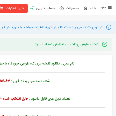
X
محصولات
حساب کاربری
خرید اشتراک
بستن
منو
محصولات
در تو پروژه تمامی پرداخت ها برای تهیه اشتراک میباشد با خرید هر فایل میتوانید به م
تهیه
اشتراک
ثبت سفارش پرداخت و افزایش تعداد دانلود
راهنما
نام فایل : دانلود نقشه فرودگاه طرحی فرودگاه با جزئیات (
دانلود
خرید
شناسه محصول و کد فایل :
151063
ها
تعداد فایل های قابل دانلود :
فایل انتخاب شده + 35 فایل دیگ
حساب
کاربری