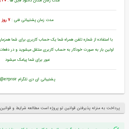
مدت زمان امکان دانلود فایل ها :
30 روز
ورود
به
حساب
کاربری
مدت زمان پشتیبانی فنی :
7 روز
ثبت
نام
با استفاده از شماره تلفن همراه شما یک حساب کاربری برای شما همزما
بازیابی
اولین بار به صورت خودکار به حساب کاربری منتقل میشوید و در دفعات
رمز
عبور برای شما پیامک میشود
عبور
علاقه
مندی
پشتیبانی ای دی تلگرام e2proir@
ها
پرداخت به منزله پذیرفتن قوانین تو پروژه است مطالعه شرایط و قوانین