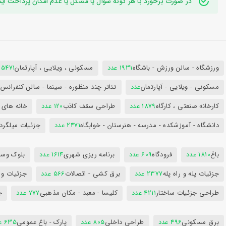
در صورت برخورد با هر گونه سوال یا مشکل یا عدم امکان پرداخت اینترنتی به ایدی تلگر
ورزشگاه - سالن ورزش - باشگاه
1931 عدد
مسکونی ، ویلایی ، آپارتمان
25471 عد
مسکونی - ویلایی - آپارتمان
عدد
تئاتر چند منظوره - سینما - سالن کنفران
کارخانه صنعتی ، کارگاه
1879 عدد
طراحی سقف کاذب
120 عدد
خانه های 
دانشگاه - آموزشکده - مدرسه - هنرستان - خوابگاه
2471 عدد
جزئیات میلگرد
باغ
1810 عدد
فرودگاه
609 عدد
برنامه ریزی شهری
1614 عدد
بلوک وسای
جزئیات پله و راه پله
2377 عدد
برق کشی - اتصالات
566 عدد
جزئیات و
طراحی جزئیات ساختار
4211 عدد
کلیسا - معبد - مکان مذهبی
777 عدد
ج
برق مسکونی
496 عدد
طراحی داخلی
805 عدد
پارک - باغ عمومی
635 عدد