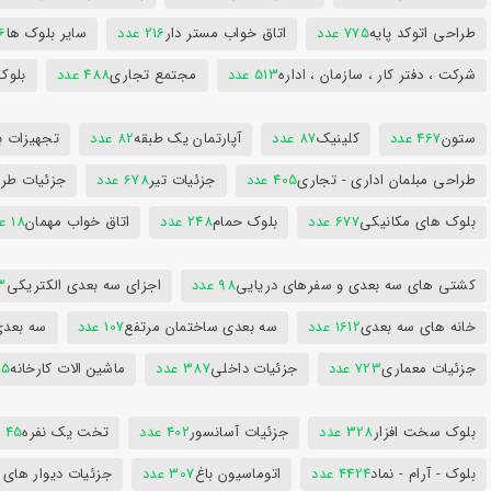
طراحی اتوکد پایه
775 عدد
اتاق خواب مستر دار
216 عدد
سایر بلوک ها
96
شرکت ، دفتر کار ، سازمان ، اداره
513 عدد
مجتمع تجاری
488 عدد
بلوک
ستون
467 عدد
کلینیک
87 عدد
آپارتمان یک طبقه
82 عدد
تجهیزات ب
طراحی مبلمان اداری - تجاری
405 عدد
جزئیات تیر
678 عدد
جزئیات طرا
بلوک های مکانیکی
677 عدد
بلوک حمام
248 عدد
اتاق خواب مهمان
18 عدد
کشتی های سه بعدی و سفرهای دریایی
98 عدد
اجزای سه بعدی الکتریکی
53
خانه های سه بعدی
1612 عدد
سه بعدی ساختمان مرتفع
107 عدد
سه بعد
جزئیات معماری
723 عدد
جزئیات داخلی
387 عدد
ماشین الات کارخانه
385
بلوک سخت افزار
328 عدد
جزئیات آسانسور
402 عدد
تخت یک نفره
45 عدد
بلوک - آرام - نماد
4424 عدد
اتوماسیون باغ
307 عدد
جزئیات دیوار های