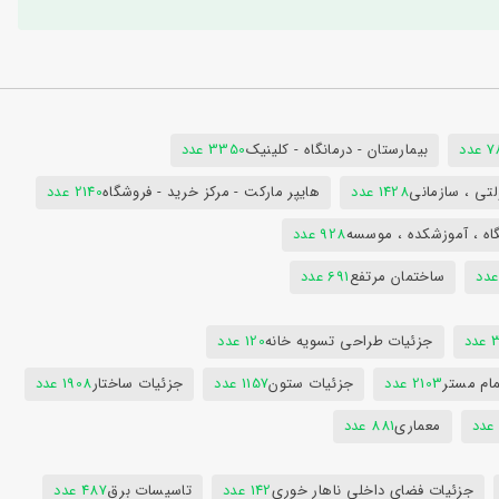
دد
بیمارستان - درمانگاه - کلینیک
3350 عدد
تی ، سازمانی
1428 عدد
هایپر مارکت - مرکز خرید - فروشگاه
2140 عدد
اه ، آموزشکده ، موسسه
928 عدد
ساختمان مرتفع
691 عدد
دد
جزئیات طراحی تسویه خانه
120 عدد
ام مستر
2103 عدد
جزئیات ستون
1157 عدد
جزئیات ساختار
1908 عدد
معماری
881 عدد
جزئیات فضای داخلی ناهار خوری
142 عدد
تاسیسات برق
487 عدد