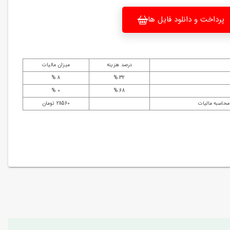
پرداخت و دانلود فایل ها
درصد هزینه
میزان مالیات
8 %
32 %
0 %
68 %
محاسبه مالیات
211560 تومان