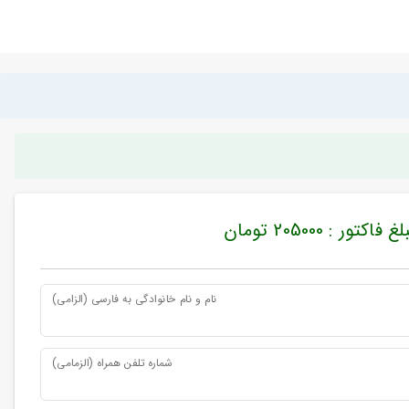
غ فاکتور : 205000 تومان
نام و نام خانوادگی به فارسی (الزامی)
شماره تلفن همراه (الزمامی)