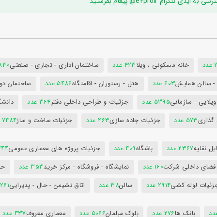
ام e2proir@ پیغام بفرستید
د
خانه مسکونی ، ویلا
423 عدد
ساختمان اداری - تجاری - صنعتی
7830 ع
س - سالن همایش
603 عدد
هتل - رستوران - اقامتگاه
5486 عدد
ساختمان دول
ویلایی - سازمانی
5395 عدد
جزئیات و طراحی داخلی دفتر
364 عدد
دانشگ
 گذاری
573 عدد
جزئیات جاده سازی
263 عدد
جزئیات ساخت و ساز
7484 عدد
ل نقلیه
2367 عدد
باشگاه
409 عدد
جزئیات پروژه های معماری عمومی
344 ع
 فضای داخلی شرکت
160 عدد
نمایشگاه - فروشگاه - مرکز خرید
353 عدد
حم
زئیات لوله کشی
2914 عدد
سالن
38 عدد
اتاق نشیمن - حال - پذیرایی
261 عدد
بانک ها
276 عدد
بلوک مبلمان
5066 عدد
معماری معروف
437 عدد