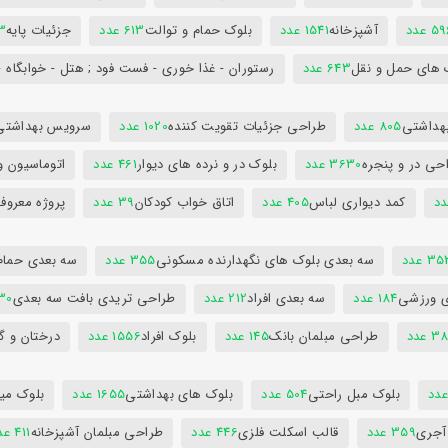
5 عدد
آشپزخانه
1541 عدد
بلوک حمام و توالت
613 عدد
جزئیات پایه
63
 های حمل و نقل
643 عدد
رستوران - غذا خوری - فست فود ; هتل - خوابگاه -
هداشتی
805 عدد
طراحی جزئیات تقویت کننده
1020 عدد
سرویس بهداشتی
حی در و پنجره
3630 عدد
بلوک در و نرده های دیوار
461 عدد
اتوماسیون و
کمد دیواری لباس
405 عدد
اتاق خواب کودکان
39 عدد
پروژه معروف
3 عدد
سه بعدی بلوک های نگهدارنده مسکونی
355 عدد
سه بعدی حمام
ی ورزشی
184 عدد
سه بعدی افراد
212 عدد
طراحی تریدی بافت سه بعدی
230 
 عدد
طراحی مبلمان بانک
145 عدد
بلوک افراد
1556 عدد
درختان و گ
بلوک مبل راحتی
504 عدد
بلوک های بهداشتی
1655 عدد
بلوک میز
 آجری
359 عدد
قالب اسکلت فلزی
446 عدد
طراحی مبلمان آشپزخانه
411 عدد