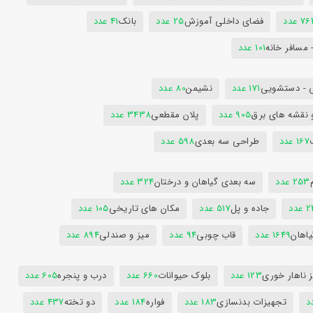
7 عدد
فضای داخلی آموزش
25 عدد
بانک
41 عدد
 مسافر خانه
101 عدد
 - دستشویی
171 عدد
نشیمن
80 عدد
 نقشه های برق
905 عدد
پلان مقطعی
3438 عدد
167 عدد
طراحی سه بعدی
598 عدد
253 عدد
سه بعدی گیاهان و درختان
324 عدد
عدد
جاده و پل
517 عدد
مکان های تاریخی
105 عدد
یاهان
1649 عدد
قاب چوبی
94 عدد
میز و صندلی
894 عدد
 ناهار خوری
123 عدد
بلوک حیوانات
660 عدد
درب و پنجره
605 عدد
تجهیزات بدنسازی
183 عدد
فواره
184 عدد
دو تخته
437 عدد