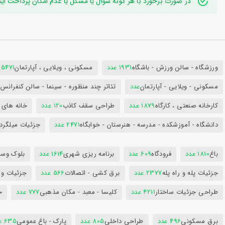
در صورت برخورد با هر گونه سوال یا مشکل یا عدم امکان پرداخت اینترنتی به ایدی تلگر
ورزشگاه - سالن ورزش - باشگاه
1931 عدد
مسکونی ، ویلایی ، آپارتمان
25471 عد
مسکونی - ویلایی - آپارتمان
عدد
تئاتر چند منظوره - سینما - سالن کنفران
کارخانه صنعتی ، کارگاه
1879 عدد
طراحی سقف کاذب
120 عدد
خانه های 
دانشگاه - آموزشکده - مدرسه - هنرستان - خوابگاه
2471 عدد
جزئیات میلگرد
باغ
1810 عدد
فرودگاه
609 عدد
برنامه ریزی شهری
1614 عدد
بلوک وسای
جزئیات پله و راه پله
2377 عدد
برق کشی - اتصالات
566 عدد
جزئیات و
طراحی جزئیات ساختار
4211 عدد
کلیسا - معبد - مکان مذهبی
777 عدد
ج
برق مسکونی
496 عدد
طراحی داخلی
805 عدد
پارک - باغ عمومی
635 عدد