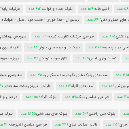
5 عدد
آشپزخانه
1541 عدد
بلوک حمام و توالت
613 عدد
جزئیات پایه
63
 های حمل و نقل
643 عدد
رستوران - غذا خوری - فست فود ; هتل - خوابگاه -
هداشتی
805 عدد
طراحی جزئیات تقویت کننده
1020 عدد
سرویس بهداشتی
حی در و پنجره
3630 عدد
بلوک در و نرده های دیوار
461 عدد
اتوماسیون و
کمد دیواری لباس
405 عدد
اتاق خواب کودکان
39 عدد
پروژه معروف
3 عدد
سه بعدی بلوک های نگهدارنده مسکونی
355 عدد
سه بعدی حمام
ی ورزشی
184 عدد
سه بعدی افراد
212 عدد
طراحی تریدی بافت سه بعدی
230 
 عدد
طراحی مبلمان بانک
145 عدد
بلوک افراد
1556 عدد
درختان و گ
بلوک مبل راحتی
504 عدد
بلوک های بهداشتی
1655 عدد
بلوک میز
 آجری
359 عدد
قالب اسکلت فلزی
446 عدد
طراحی مبلمان آشپزخانه
411 عدد