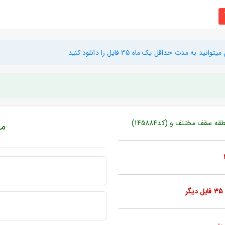
دت حداقل یک ماه 35 فایل را دانلود کنید
 سقف مختلف و (کد145884)
مبل
ر