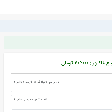
غ فاکتور : 205000 تومان
نام و نام خانوادگی به فارسی (الزامی)
شماره تلفن همراه (الزمامی)