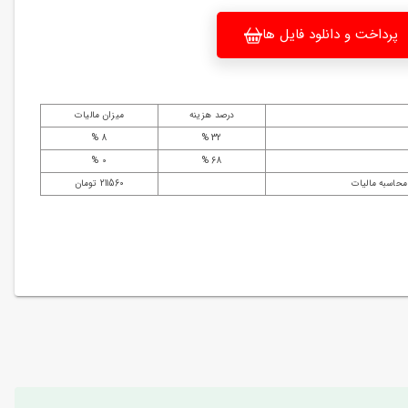
پرداخت و دانلود فایل ها
درصد هزینه
میزان مالیات
8 %
32 %
0 %
68 %
محاسبه مالیات
211560 تومان