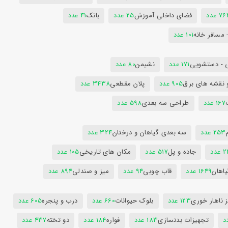
7 عدد
فضای داخلی آموزش
25 عدد
بانک
41 عدد
 مسافر خانه
101 عدد
 - دستشویی
171 عدد
نشیمن
80 عدد
 نقشه های برق
905 عدد
پلان مقطعی
3438 عدد
167 عدد
طراحی سه بعدی
598 عدد
253 عدد
سه بعدی گیاهان و درختان
324 عدد
عدد
جاده و پل
517 عدد
مکان های تاریخی
105 عدد
یاهان
1649 عدد
قاب چوبی
94 عدد
میز و صندلی
894 عدد
 ناهار خوری
123 عدد
بلوک حیوانات
660 عدد
درب و پنجره
605 عدد
تجهیزات بدنسازی
183 عدد
فواره
184 عدد
دو تخته
437 عدد