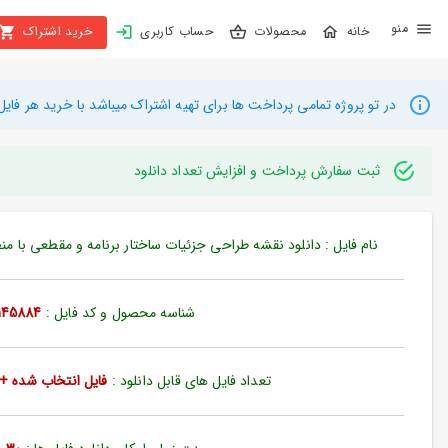
X
محصولات
حساب کاربری
خرید اشتراک
بستن
منو
محصولات
در تو پروژه تمامی پرداخت ها برای تهیه اشتراک میباشد با خرید هر فایل میتوانید به م
تهیه
اشتراک
ثبت سفارش پرداخت و افزایش تعداد دانلود
راهنما
نام فایل : دانلود نقشه طراحی جزئیات ساختار برنامه و مقطعی با منطقه
دانلود
خرید
شناسه محصول و کد فایل :
145884
ها
تعداد فایل های قابل دانلود :
فایل انتخاب شده + 35 فایل دیگ
حساب
کاربری