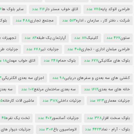
طراحی اتوکد پایه
775 عدد
اتاق خواب مستر دار
216 عدد
سایر بلوک ها
96
شرکت ، دفتر کار ، سازمان ، اداره
513 عدد
مجتمع تجاری
488 عدد
بلوک
ستون
467 عدد
کلینیک
87 عدد
آپارتمان یک طبقه
82 عدد
تجهیزات ب
طراحی مبلمان اداری - تجاری
405 عدد
جزئیات تیر
678 عدد
جزئیات طرا
بلوک های مکانیکی
677 عدد
بلوک حمام
248 عدد
اتاق خواب مهمان
18 عدد
کشتی های سه بعدی و سفرهای دریایی
98 عدد
اجزای سه بعدی الکتریکی
53
خانه های سه بعدی
1612 عدد
سه بعدی ساختمان مرتفع
107 عدد
سه بعد
جزئیات معماری
723 عدد
جزئیات داخلی
387 عدد
ماشین الات کارخانه
385
بلوک سخت افزار
328 عدد
جزئیات آسانسور
402 عدد
تخت یک نفره
45 عدد
بلوک - آرام - نماد
4424 عدد
اتوماسیون باغ
307 عدد
جزئیات دیوار های