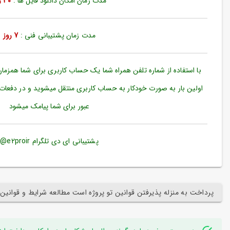
مدت زمان امکان دانلود فایل ها :
30 روز
ورود
به
حساب
کاربری
مدت زمان پشتیبانی فنی :
7 روز
ثبت
نام
با استفاده از شماره تلفن همراه شما یک حساب کاربری برای شما همزما
بازیابی
اولین بار به صورت خودکار به حساب کاربری منتقل میشوید و در دفعات
رمز
عبور برای شما پیامک میشود
عبور
علاقه
مندی
پشتیبانی ای دی تلگرام e2proir@
ها
پرداخت به منزله پذیرفتن قوانین تو پروژه است مطالعه شرایط و قوانین