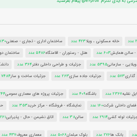
ام e2proir@ پیغام بفرستید
د
خانه مسکونی ، ویلا
423 عدد
ساختمان اداری - تجاری - صنعتی
7830 ع
س - سالن همایش
603 عدد
هتل - رستوران - اقامتگاه
5486 عدد
ساختمان دول
ویلایی - سازمانی
5395 عدد
جزئیات و طراحی داخلی دفتر
364 عدد
دانشگ
 گذاری
573 عدد
جزئیات جاده سازی
263 عدد
جزئیات ساخت و ساز
7484 عدد
ل نقلیه
2367 عدد
باشگاه
409 عدد
جزئیات پروژه های معماری عمومی
344 ع
 فضای داخلی شرکت
160 عدد
نمایشگاه - فروشگاه - مرکز خرید
353 عدد
حم
زئیات لوله کشی
2914 عدد
سالن
38 عدد
اتاق نشیمن - حال - پذیرایی
261 عدد
بانک ها
276 عدد
بلوک مبلمان
5066 عدد
معماری معروف
437 عدد