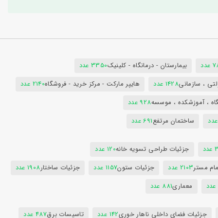
دد
بیمارستان - درمانگاه - کلینیک
3350 عدد
تی ، سازمانی
1428 عدد
هایپر مارکت - مرکز خرید - فروشگاه
2140 عدد
اه ، آموزشکده ، موسسه
928 عدد
ساختمان مرتفع
691 عدد
دد
جزئیات طراحی تسویه خانه
120 عدد
ام مستر
2103 عدد
جزئیات ستون
1157 عدد
جزئیات ساختار
1908 عدد
معماری
881 عدد
جزئیات فضای داخلی ناهار خوری
142 عدد
تاسیسات برق
487 عدد