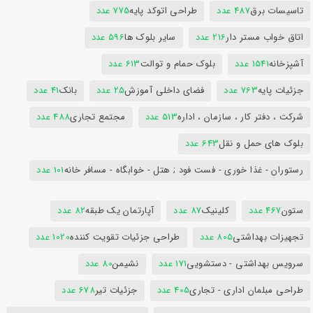
تاسیسات برق
487 عدد
طراحی اتوکد پایه
775 عدد
اتاق خواب مستر دار
216 عدد
سایر بلوک ها
596 عدد
آشپزخانه
1541 عدد
بلوک حمام و توالت
613 عدد
جزئیات پایه
763 عدد
فضای داخلی آموزش
25 عدد
بانک
41 عدد
شرکت ، دفتر کار ، سازمان ، اداره
513 عدد
مجتمع تجاری
488 عدد
بلوک های حمل و نقل
643 عدد
رستوران - غذا خوری - فست فود ; هتل - خوابگاه - مسافر خانه
101 عدد
ستون
467 عدد
کلینیک
87 عدد
آپارتمان یک طبقه
82 عدد
تجهیزات بهداشتی
805 عدد
طراحی جزئیات تقویت کننده
1020 عدد
سرویس بهداشتی - دستشویی
171 عدد
نشیمن
80 عدد
طراحی مبلمان اداری - تجاری
405 عدد
جزئیات تیر
678 عدد