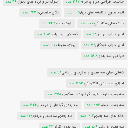
جزئیات طراحی در و پنجره
3630 عدد
بلوک در و نرده های دیوار
461 عدد
اتوماسیون و نقشه های برق
905 عدد
پلان مقطعی
3438 عدد
بلوک های مکانیکی
677 عدد
بلوک حمام
248 عدد
اتاق خواب مهمان
18 عدد
کمد دیواری لباس
405 عدد
اتاق خواب کودکان
39 عدد
پروژه معروف
167 عدد
طراحی سه بعدی
598 عدد
کشتی های سه بعدی و سفرهای دریایی
98 عدد
اجزای سه بعدی الکتریکی
353 عدد
سه بعدی بلوک های نگهدارنده مسکونی
355 عدد
سه بعدی حمام
253 عدد
سه بعدی گیاهان و درختان
324 عدد
خانه های سه بعدی
1612 عدد
سه بعدی ساختمان مرتفع
107 عدد
سه بعدی ورزشی
184 عدد
سه بعدی افراد
212 عدد