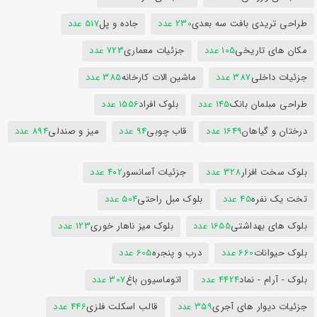
طراحی تریدی بافت سه بعدی
230 عدد
جاده و پل
517 عدد
مکان های تاریخی
105 عدد
جزئیات معماری
723 عدد
جزئیات داخلی
387 عدد
ماشین الات کارخانه
385 عدد
طراحی مبلمان بانک
145 عدد
بلوک افراد
1556 عدد
درختان و گیاهان
1649 عدد
قاب چوبی
94 عدد
میز و صندلی
894 عدد
بلوک سخت افزار
328 عدد
جزئیات آسانسور
402 عدد
تخت یک نفره
45 عدد
بلوک مبل راحتی
504 عدد
بلوک های بهداشتی
1655 عدد
بلوک میز ناهار خوری
123 عدد
بلوک حیوانات
660 عدد
درب و پنجره
605 عدد
بلوک - آرام - نماد
4424 عدد
اتوماسیون باغ
307 عدد
جزئیات دیوار های آجری
359 عدد
قالب اسکلت فلزی
446 عدد