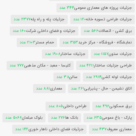
جزئیات پروژه های معماری عمومی
344 عدد
جزئیات طراحی تسویه خانه
120 عدد
جزئیات پله و راه پله
2377 عدد
برق کشی - اتصالات
566 عدد
جزئیات و فضای داخلی شرکت
160 عدد
نمایشگاه - فروشگاه - مرکز خرید
353 عدد
حمام مستر
2103 عدد
جزئیات ستون
1157 عدد
جزئیات ساختار
1908 عدد
طراحی جزئیات ساختار
4211 عدد
کلیسا - معبد - مکان مذهبی
777 عدد
جزئیات لوله کشی
2914 عدد
سالن
38 عدد
اتاق نشیمن - حال - پذیرایی
261 عدد
معماری
881 عدد
برق مسکونی
496 عدد
طراحی داخلی
805 عدد
پارک - باغ عمومی
635 عدد
بانک ها
276 عدد
بلوک مبلمان
5066 عدد
معماری معروف
437 عدد
جزئیات فضای داخلی ناهار خوری
142 عدد