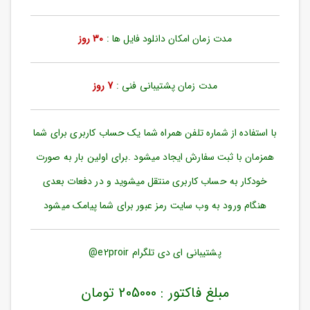
ورود
به
حساب
مدت زمان امکان دانلود فایل ها :
30 روز
کاربری
ثبت
مدت زمان پشتیبانی فنی :
7 روز
نام
بازیابی
رمز
با استفاده از شماره تلفن همراه شما یک حساب کاربری برای شما
عبور
همزمان با ثبت سفارش ایجاد میشود .برای اولین بار به صورت
علاقه
خودکار به حساب کاربری منتقل میشوید و در دفعات بعدی
مندی
ها
هنگام ورود به وب سایت رمز عبور برای شما پیامک میشود
پشتیبانی ای دی تلگرام e2proir@
مبلغ فاکتور : 205000 تومان