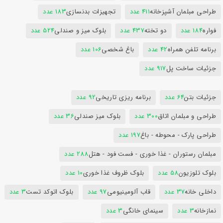
طراحی مبلمان آشپزخانه
411 عدد
تجهیزات بدنسازی
183 عدد
فواره
184 عدد
دو تخته
437 عدد
بلوک میز و صندلی
524 عدد
برنامه تلفن همراه
42 عدد
باغ شخصی
106 عدد
جزئیات ساخت پل
917 عدد
جزئیات بتن
64 عدد
برنامه ریزی تاریخی
92 عدد
طراحی و مبلمان اتاق
300 عدد
بلوک میز صندلی
36 عدد
طراحی پارک - محوطه - باغ
197 عدد
مبلمان رستوران - غذا خوری - فست فود - هتل
288 عدد
بلوک تلوزیون
58 عدد
بلوک ظروف غذا خوری
10 عدد
داخلی خانه
37 عدد
قاب آلومینیومی
97 عدد
بلوک اتوکد تست
3 عدد
نمازخانه
3 عدد
سینمای خانگی
3 عدد