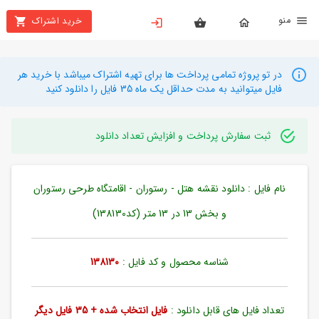
نو
خرید اشتراک
X
بستن
منو
محصولات
در تو پروژه تمامی پرداخت ها برای تهیه اشتراک میباشد با خرید هر
فایل میتوانید به مدت حداقل یک ماه 35 فایل را دانلود کنید
تهیه
اشتراک
ثبت سفارش پرداخت و افزایش تعداد دانلود
راهنما
نام فایل : دانلود نقشه هتل - رستوران - اقامتگاه طرحی رستوران
دانلود
خرید
و بخش 13 در 13 متر (کد138130)
ها
شناسه محصول و کد فایل :
138130
حساب
کاربری
تعداد فایل های قابل دانلود :
فایل انتخاب شده + 35 فایل دیگر