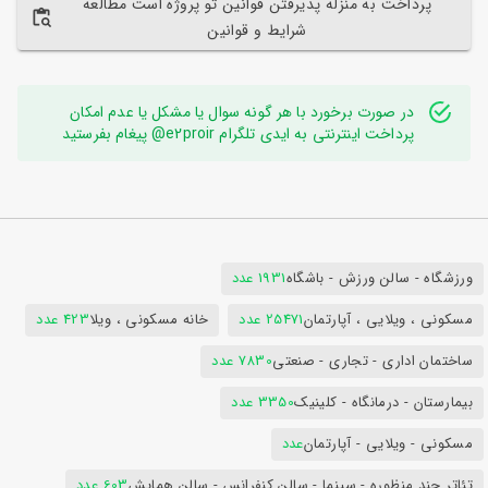
پرداخت به منزله پذیرفتن قوانین تو پروژه است مطالعه
شرایط و قوانین
در صورت برخورد با هر گونه سوال یا مشکل یا عدم امکان
پرداخت اینترنتی به ایدی تلگرام e2proir@ پیغام بفرستید
ورزشگاه - سالن ورزش - باشگاه
1931 عدد
مسکونی ، ویلایی ، آپارتمان
25471 عدد
خانه مسکونی ، ویلا
423 عدد
ساختمان اداری - تجاری - صنعتی
7830 عدد
بیمارستان - درمانگاه - کلینیک
3350 عدد
مسکونی - ویلایی - آپارتمان
عدد
تئاتر چند منظوره - سینما - سالن کنفرانس - سالن همایش
603 عدد