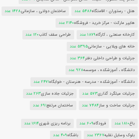
هتل - رستوران - اقامتگاه
5486 عدد
ساختمان دولتی ، سازمانی
1428 عدد
هایپر مارکت - مرکز خرید - فروشگاه
2140 عدد
کارخانه صنعتی ، کارگاه
1879 عدد
طراحی سقف کاذب
120 عدد
خانه های ویلایی - سازمانی
5395 عدد
جزئیات و طراحی داخلی دفتر
364 عدد
دانشگاه ، آموزشکده ، موسسه
928 عدد
دانشگاه - آموزشکده - مدرسه - هنرستان - خوابگاه
2471 عدد
جزئیات میلگرد گذاری
573 عدد
جزئیات جاده سازی
263 عدد
جزئیات ساخت و ساز
7484 عدد
ساختمان مرتفع
691 عدد
باغ
1810 عدد
فرودگاه
609 عدد
برنامه ریزی شهری
1614 عدد
بلوک وسایل نقلیه
2367 عدد
باشگاه
409 عدد