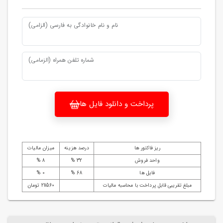
نام و نام خانوادگی به فارسی (الزامی)
شماره تلفن همراه (الزمامی)
پرداخت و دانلود فایل ها
ریز فاکتور ها
درصد هزینه
میزان مالیات
واحد فروش
32 %
8 %
فایل ها
68 %
0 %
مبلغ تقریبی قابل پرداخت با محاسبه مالیات
211560 تومان