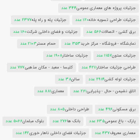
جزئیات پروژه های معماری عمومی
344 عدد
جزئیات طراحی تسویه خانه
120 عدد
جزئیات پله و راه پله
2377 عدد
برق کشی - اتصالات
566 عدد
جزئیات و فضای داخلی شرکت
160 عدد
نمایشگاه - فروشگاه - مرکز خرید
353 عدد
حمام مستر
2103 عدد
جزئیات ستون
1157 عدد
جزئیات ساختار
1908 عدد
طراحی جزئیات ساختار
4211 عدد
کلیسا - معبد - مکان مذهبی
777 عدد
جزئیات لوله کشی
2914 عدد
سالن
38 عدد
اتاق نشیمن - حال - پذیرایی
261 عدد
معماری
881 عدد
برق مسکونی
496 عدد
طراحی داخلی
805 عدد
پارک - باغ عمومی
635 عدد
بانک ها
276 عدد
بلوک مبلمان
5066 عدد
معماری معروف
437 عدد
جزئیات فضای داخلی ناهار خوری
142 عدد