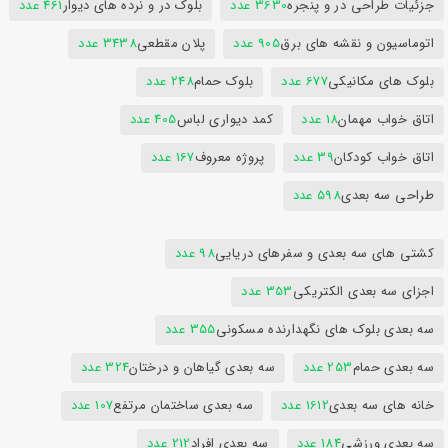
جزئیات طراحی در و پنجره
3630 عدد
بلوک در و نرده های دیوار
461 عدد
اتوماسیون و نقشه های برق
905 عدد
پلان مقطعی
3438 عدد
بلوک های مکانیکی
677 عدد
بلوک حمام
248 عدد
اتاق خواب مهمان
18 عدد
کمد دیواری لباس
405 عدد
اتاق خواب کودکان
39 عدد
پروژه معروف
167 عدد
طراحی سه بعدی
598 عدد
کشتی های سه بعدی و سفرهای دریایی
98 عدد
اجزای سه بعدی الکتریکی
353 عدد
سه بعدی بلوک های نگهدارنده مسکونی
355 عدد
سه بعدی حمام
253 عدد
سه بعدی گیاهان و درختان
324 عدد
خانه های سه بعدی
1612 عدد
سه بعدی ساختمان مرتفع
107 عدد
سه بعدی ورزشی
184 عدد
سه بعدی افراد
212 عدد