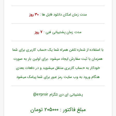
ورود
به
حساب
مدت زمان امکان دانلود فایل ها :
30 روز
کاربری
ثبت
مدت زمان پشتیبانی فنی :
7 روز
نام
بازیابی
رمز
با استفاده از شماره تلفن همراه شما یک حساب کاربری برای شما
عبور
همزمان با ثبت سفارش ایجاد میشود .برای اولین بار به صورت
علاقه
خودکار به حساب کاربری منتقل میشوید و در دفعات بعدی
مندی
ها
هنگام ورود به وب سایت رمز عبور برای شما پیامک میشود
پشتیبانی ای دی تلگرام e2proir@
مبلغ فاکتور : 205000 تومان