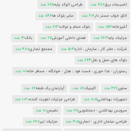
تاسیسات برق
487 عدد
طراحی اتوکد پایه
775 عدد
اتاق خواب مستر دار
216 عدد
سایر بلوک ها
596 عدد
آشپزخانه
1541 عدد
بلوک حمام و توالت
613 عدد
جزئیات پایه
763 عدد
فضای داخلی آموزش
25 عدد
بانک
41 عدد
شرکت ، دفتر کار ، سازمان ، اداره
513 عدد
مجتمع تجاری
488 عدد
بلوک های حمل و نقل
643 عدد
رستوران - غذا خوری - فست فود ; هتل - خوابگاه - مسافر خانه
101 عدد
ستون
467 عدد
کلینیک
87 عدد
آپارتمان یک طبقه
82 عدد
تجهیزات بهداشتی
805 عدد
طراحی جزئیات تقویت کننده
1020 عدد
سرویس بهداشتی - دستشویی
171 عدد
نشیمن
80 عدد
طراحی مبلمان اداری - تجاری
405 عدد
جزئیات تیر
678 عدد