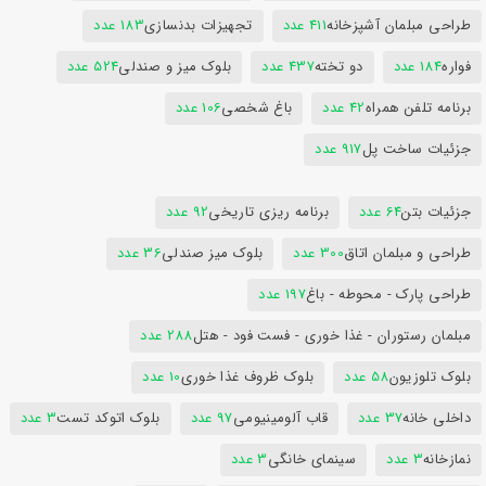
طراحی مبلمان آشپزخانه
411 عدد
تجهیزات بدنسازی
183 عدد
فواره
184 عدد
دو تخته
437 عدد
بلوک میز و صندلی
524 عدد
برنامه تلفن همراه
42 عدد
باغ شخصی
106 عدد
جزئیات ساخت پل
917 عدد
جزئیات بتن
64 عدد
برنامه ریزی تاریخی
92 عدد
طراحی و مبلمان اتاق
300 عدد
بلوک میز صندلی
36 عدد
طراحی پارک - محوطه - باغ
197 عدد
مبلمان رستوران - غذا خوری - فست فود - هتل
288 عدد
بلوک تلوزیون
58 عدد
بلوک ظروف غذا خوری
10 عدد
داخلی خانه
37 عدد
قاب آلومینیومی
97 عدد
بلوک اتوکد تست
3 عدد
نمازخانه
3 عدد
سینمای خانگی
3 عدد