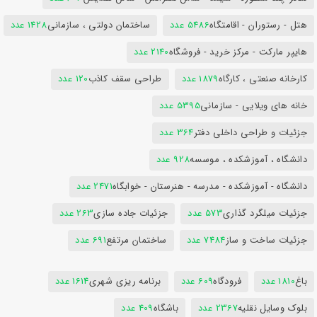
هتل - رستوران - اقامتگاه
5486 عدد
ساختمان دولتی ، سازمانی
1428 عدد
هایپر مارکت - مرکز خرید - فروشگاه
2140 عدد
کارخانه صنعتی ، کارگاه
1879 عدد
طراحی سقف کاذب
120 عدد
خانه های ویلایی - سازمانی
5395 عدد
جزئیات و طراحی داخلی دفتر
364 عدد
دانشگاه ، آموزشکده ، موسسه
928 عدد
دانشگاه - آموزشکده - مدرسه - هنرستان - خوابگاه
2471 عدد
جزئیات میلگرد گذاری
573 عدد
جزئیات جاده سازی
263 عدد
جزئیات ساخت و ساز
7484 عدد
ساختمان مرتفع
691 عدد
باغ
1810 عدد
فرودگاه
609 عدد
برنامه ریزی شهری
1614 عدد
بلوک وسایل نقلیه
2367 عدد
باشگاه
409 عدد