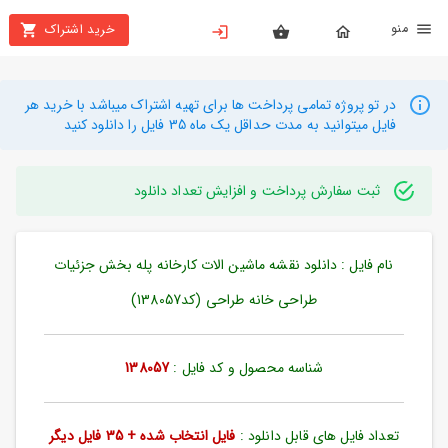
نو
خرید اشتراک
X
بستن
منو
محصولات
در تو پروژه تمامی پرداخت ها برای تهیه اشتراک میباشد با خرید هر
فایل میتوانید به مدت حداقل یک ماه 35 فایل را دانلود کنید
تهیه
اشتراک
ثبت سفارش پرداخت و افزایش تعداد دانلود
راهنما
نام فایل : دانلود نقشه ماشین الات کارخانه پله بخش جزئیات
دانلود
خرید
طراحی خانه طراحی (کد138057)
ها
شناسه محصول و کد فایل :
138057
حساب
کاربری
تعداد فایل های قابل دانلود :
فایل انتخاب شده + 35 فایل دیگر