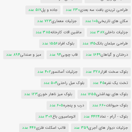
طراحی تریدی بافت سه بعدی
230 عدد
جاده و پل
517 عدد
مکان های تاریخی
105 عدد
جزئیات معماری
723 عدد
جزئیات داخلی
387 عدد
ماشین الات کارخانه
385 عدد
طراحی مبلمان بانک
145 عدد
بلوک افراد
1556 عدد
درختان و گیاهان
1649 عدد
قاب چوبی
94 عدد
میز و صندلی
894 عدد
بلوک سخت افزار
328 عدد
جزئیات آسانسور
402 عدد
تخت یک نفره
45 عدد
بلوک مبل راحتی
504 عدد
بلوک های بهداشتی
1655 عدد
بلوک میز ناهار خوری
123 عدد
بلوک حیوانات
660 عدد
درب و پنجره
605 عدد
بلوک - آرام - نماد
4424 عدد
اتوماسیون باغ
307 عدد
جزئیات دیوار های آجری
359 عدد
قالب اسکلت فلزی
446 عدد