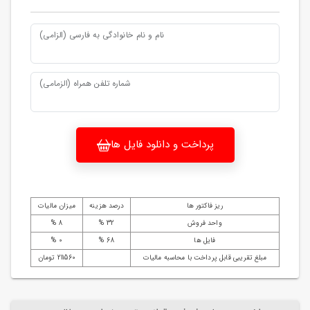
نام و نام خانوادگی به فارسی (الزامی)
شماره تلفن همراه (الزمامی)
پرداخت و دانلود فایل ها
ریز فاکتور ها
درصد هزینه
میزان مالیات
واحد فروش
32 %
8 %
فایل ها
68 %
0 %
مبلغ تقریبی قابل پرداخت با محاسبه مالیات
211560 تومان