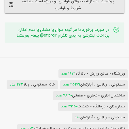
پرداخت به منزله پذیرفتن قوانین تو پروژه است مطالعه
شرایط و قوانین
در صورت برخورد با هر گونه سوال یا مشکل یا عدم امکان
پرداخت اینترنتی به ایدی تلگرام e2proir@ پیغام بفرستید
ورزشگاه - سالن ورزش - باشگاه
1931 عدد
مسکونی ، ویلایی ، آپارتمان
25471 عدد
خانه مسکونی ، ویلا
423 عدد
ساختمان اداری - تجاری - صنعتی
7830 عدد
بیمارستان - درمانگاه - کلینیک
3350 عدد
مسکونی - ویلایی - آپارتمان
عدد
تئاتر چند منظوره - سینما - سالن کنفرانس - سالن همایش
603 عدد