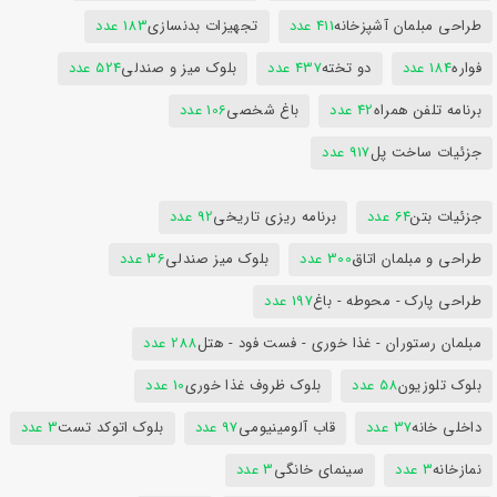
طراحی مبلمان آشپزخانه
411 عدد
تجهیزات بدنسازی
183 عدد
فواره
184 عدد
دو تخته
437 عدد
بلوک میز و صندلی
524 عدد
برنامه تلفن همراه
42 عدد
باغ شخصی
106 عدد
جزئیات ساخت پل
917 عدد
جزئیات بتن
64 عدد
برنامه ریزی تاریخی
92 عدد
طراحی و مبلمان اتاق
300 عدد
بلوک میز صندلی
36 عدد
طراحی پارک - محوطه - باغ
197 عدد
مبلمان رستوران - غذا خوری - فست فود - هتل
288 عدد
بلوک تلوزیون
58 عدد
بلوک ظروف غذا خوری
10 عدد
داخلی خانه
37 عدد
قاب آلومینیومی
97 عدد
بلوک اتوکد تست
3 عدد
نمازخانه
3 عدد
سینمای خانگی
3 عدد