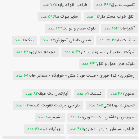
تاسیسات برق
487 عدد
طراحی اتوکد پایه
775 عدد
اتاق خواب مستر دار
216 عدد
سایر بلوک ها
596 عدد
آشپزخانه
1541 عدد
بلوک حمام و توالت
613 عدد
جزئیات پایه
763 عدد
فضای داخلی آموزش
25 عدد
بانک
41 عدد
شرکت ، دفتر کار ، سازمان ، اداره
513 عدد
مجتمع تجاری
488 عدد
بلوک های حمل و نقل
643 عدد
رستوران - غذا خوری - فست فود ; هتل - خوابگاه - مسافر خانه
101 عدد
ستون
467 عدد
کلینیک
87 عدد
آپارتمان یک طبقه
82 عدد
تجهیزات بهداشتی
805 عدد
طراحی جزئیات تقویت کننده
1020 عدد
سرویس بهداشتی - دستشویی
171 عدد
نشیمن
80 عدد
طراحی مبلمان اداری - تجاری
405 عدد
جزئیات تیر
678 عدد