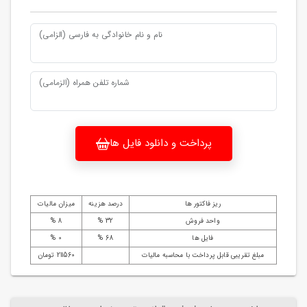
نام و نام خانوادگی به فارسی (الزامی)
شماره تلفن همراه (الزمامی)
پرداخت و دانلود فایل ها
ریز فاکتور ها
درصد هزینه
میزان مالیات
واحد فروش
32 %
8 %
فایل ها
68 %
0 %
مبلغ تقریبی قابل پرداخت با محاسبه مالیات
211560 تومان