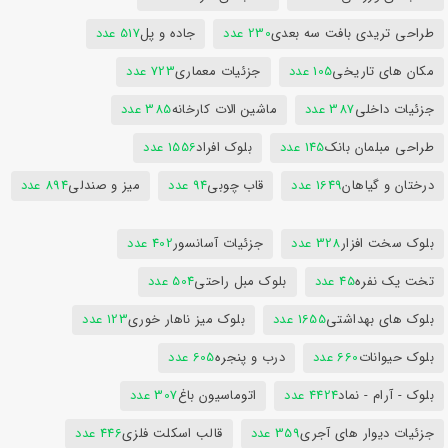
طراحی تریدی بافت سه بعدی
230 عدد
جاده و پل
517 عدد
مکان های تاریخی
105 عدد
جزئیات معماری
723 عدد
جزئیات داخلی
387 عدد
ماشین الات کارخانه
385 عدد
طراحی مبلمان بانک
145 عدد
بلوک افراد
1556 عدد
درختان و گیاهان
1649 عدد
قاب چوبی
94 عدد
میز و صندلی
894 عدد
بلوک سخت افزار
328 عدد
جزئیات آسانسور
402 عدد
تخت یک نفره
45 عدد
بلوک مبل راحتی
504 عدد
بلوک های بهداشتی
1655 عدد
بلوک میز ناهار خوری
123 عدد
بلوک حیوانات
660 عدد
درب و پنجره
605 عدد
بلوک - آرام - نماد
4424 عدد
اتوماسیون باغ
307 عدد
جزئیات دیوار های آجری
359 عدد
قالب اسکلت فلزی
446 عدد