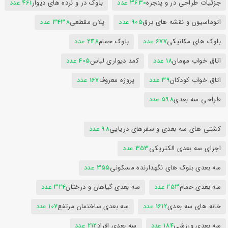
جزئیات طراحی در و پنجره
3630 عدد
بلوک در و نرده های دیوار
461 عدد
اتوماسیون و نقشه های برق
905 عدد
پلان مقطعی
3438 عدد
بلوک های مکانیکی
677 عدد
بلوک حمام
248 عدد
اتاق خواب مهمان
18 عدد
کمد دیواری لباس
405 عدد
اتاق خواب کودکان
39 عدد
پروژه معروف
167 عدد
طراحی سه بعدی
598 عدد
کشتی های سه بعدی و سفرهای دریایی
98 عدد
اجزای سه بعدی الکتریکی
353 عدد
سه بعدی بلوک های نگهدارنده مسکونی
355 عدد
سه بعدی حمام
253 عدد
سه بعدی گیاهان و درختان
324 عدد
خانه های سه بعدی
1612 عدد
سه بعدی ساختمان مرتفع
107 عدد
سه بعدی ورزشی
184 عدد
سه بعدی افراد
212 عدد