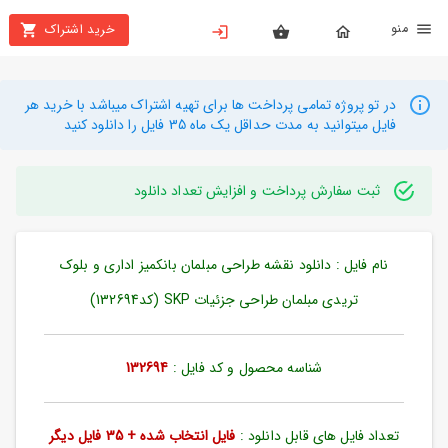
نو
خرید اشتراک
X
بستن
منو
محصولات
در تو پروژه تمامی پرداخت ها برای تهیه اشتراک میباشد با خرید هر
فایل میتوانید به مدت حداقل یک ماه 35 فایل را دانلود کنید
تهیه
اشتراک
ثبت سفارش پرداخت و افزایش تعداد دانلود
راهنما
نام فایل : دانلود نقشه طراحی مبلمان بانکمیز اداری و بلوک
دانلود
خرید
تریدی مبلمان طراحی جزئیات SKP (کد132694)
ها
شناسه محصول و کد فایل :
132694
حساب
کاربری
تعداد فایل های قابل دانلود :
فایل انتخاب شده + 35 فایل دیگر