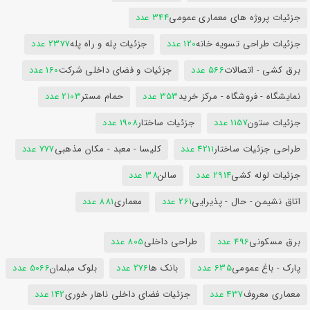
جزئیات پروژه های معماری عمومی
344 عدد
جزئیات طراحی تسویه خانه
120 عدد
جزئیات پله و راه پله
2377 عدد
برق کشی - اتصالات
566 عدد
جزئیات و فضای داخلی شرکت
160 عدد
نمایشگاه - فروشگاه - مرکز خرید
353 عدد
حمام مستر
2103 عدد
جزئیات ستون
1157 عدد
جزئیات ساختار
1908 عدد
طراحی جزئیات ساختار
4211 عدد
کلیسا - معبد - مکان مذهبی
777 عدد
جزئیات لوله کشی
2914 عدد
سالن
38 عدد
اتاق نشیمن - حال - پذیرایی
261 عدد
معماری
881 عدد
برق مسکونی
496 عدد
طراحی داخلی
805 عدد
پارک - باغ عمومی
635 عدد
بانک ها
276 عدد
بلوک مبلمان
5066 عدد
معماری معروف
437 عدد
جزئیات فضای داخلی ناهار خوری
142 عدد