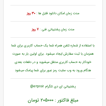
ورود
به
حساب
مدت زمان امکان دانلود فایل ها :
30 روز
کاربری
ثبت
مدت زمان پشتیبانی فنی :
7 روز
نام
بازیابی
رمز
با استفاده از شماره تلفن همراه شما یک حساب کاربری برای شما
عبور
همزمان با ثبت سفارش ایجاد میشود .برای اولین بار به صورت
علاقه
خودکار به حساب کاربری منتقل میشوید و در دفعات بعدی
مندی
ها
هنگام ورود به وب سایت رمز عبور برای شما پیامک میشود
پشتیبانی ای دی تلگرام e2proir@
مبلغ فاکتور : 205000 تومان