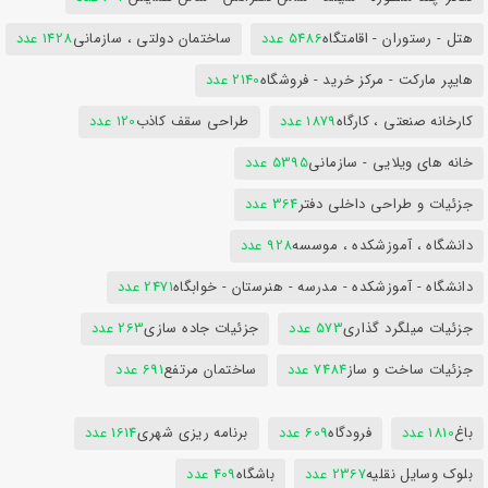
هتل - رستوران - اقامتگاه
5486 عدد
ساختمان دولتی ، سازمانی
1428 عدد
هایپر مارکت - مرکز خرید - فروشگاه
2140 عدد
کارخانه صنعتی ، کارگاه
1879 عدد
طراحی سقف کاذب
120 عدد
خانه های ویلایی - سازمانی
5395 عدد
جزئیات و طراحی داخلی دفتر
364 عدد
دانشگاه ، آموزشکده ، موسسه
928 عدد
دانشگاه - آموزشکده - مدرسه - هنرستان - خوابگاه
2471 عدد
جزئیات میلگرد گذاری
573 عدد
جزئیات جاده سازی
263 عدد
جزئیات ساخت و ساز
7484 عدد
ساختمان مرتفع
691 عدد
باغ
1810 عدد
فرودگاه
609 عدد
برنامه ریزی شهری
1614 عدد
بلوک وسایل نقلیه
2367 عدد
باشگاه
409 عدد