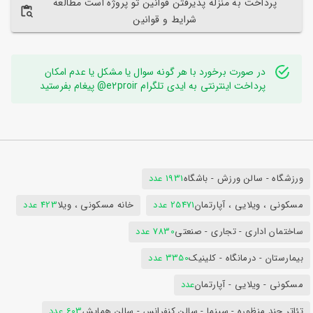
پرداخت به منزله پذیرفتن قوانین تو پروژه است مطالعه
شرایط و قوانین
در صورت برخورد با هر گونه سوال یا مشکل یا عدم امکان
پرداخت اینترنتی به ایدی تلگرام e2proir@ پیغام بفرستید
ورزشگاه - سالن ورزش - باشگاه
1931 عدد
مسکونی ، ویلایی ، آپارتمان
25471 عدد
خانه مسکونی ، ویلا
423 عدد
ساختمان اداری - تجاری - صنعتی
7830 عدد
بیمارستان - درمانگاه - کلینیک
3350 عدد
مسکونی - ویلایی - آپارتمان
عدد
تئاتر چند منظوره - سینما - سالن کنفرانس - سالن همایش
603 عدد