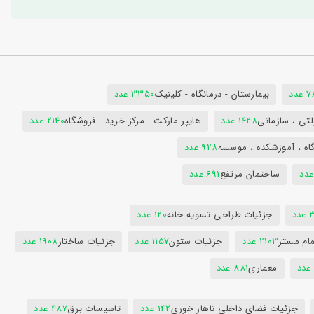
دد
بیمارستان - درمانگاه - کلینیک
3350 عدد
تی ، سازمانی
1428 عدد
هایپر مارکت - مرکز خرید - فروشگاه
2140 عدد
اه ، آموزشکده ، موسسه
928 عدد
ساختمان مرتفع
691 عدد
دد
جزئیات طراحی تسویه خانه
120 عدد
ام مستر
2103 عدد
جزئیات ستون
1157 عدد
جزئیات ساختار
1908 عدد
معماری
881 عدد
جزئیات فضای داخلی ناهار خوری
142 عدد
تاسیسات برق
487 عدد