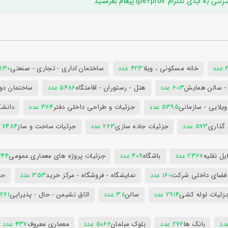
ام e2proir@ پیغام بفرستید
د
خانه مسکونی ، ویلا
423 عدد
ساختمان اداری - تجاری - صنعتی
7830 ع
س - سالن همایش
603 عدد
هتل - رستوران - اقامتگاه
5486 عدد
ساختمان دول
ویلایی - سازمانی
5395 عدد
جزئیات و طراحی داخلی دفتر
364 عدد
دانشگ
 گذاری
573 عدد
جزئیات جاده سازی
263 عدد
جزئیات ساخت و ساز
7484 عدد
ل نقلیه
2367 عدد
باشگاه
409 عدد
جزئیات پروژه های معماری عمومی
344 ع
 فضای داخلی شرکت
160 عدد
نمایشگاه - فروشگاه - مرکز خرید
353 عدد
حم
زئیات لوله کشی
2914 عدد
سالن
38 عدد
اتاق نشیمن - حال - پذیرایی
261 عدد
بانک ها
276 عدد
بلوک مبلمان
5066 عدد
معماری معروف
437 عدد