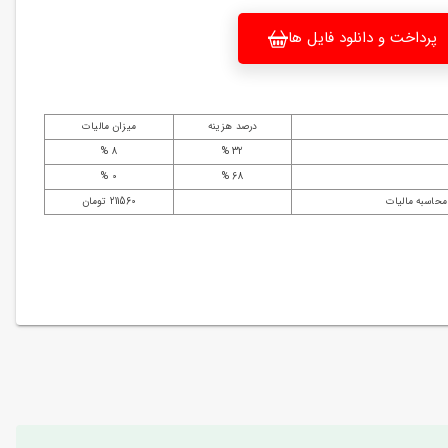
پرداخت و دانلود فایل ها
درصد هزینه
میزان مالیات
8 %
32 %
0 %
68 %
محاسبه مالیات
211560 تومان