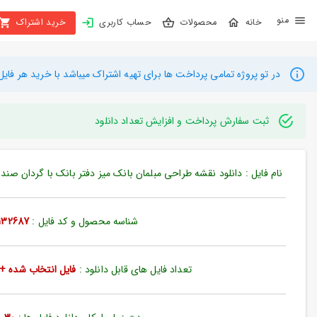
X
محصولات
حساب کاربری
خرید اشتراک
بستن
منو
محصولات
در تو پروژه تمامی پرداخت ها برای تهیه اشتراک میباشد با خرید هر فایل میتوانید به م
تهیه
اشتراک
ثبت سفارش پرداخت و افزایش تعداد دانلود
راهنما
نام فایل : دانلود نقشه طراحی مبلمان بانک میز دفتر بانک با گردان صندلی طراحی ج
دانلود
خرید
شناسه محصول و کد فایل :
132687
ها
تعداد فایل های قابل دانلود :
فایل انتخاب شده + 35 فایل دیگ
حساب
کاربری