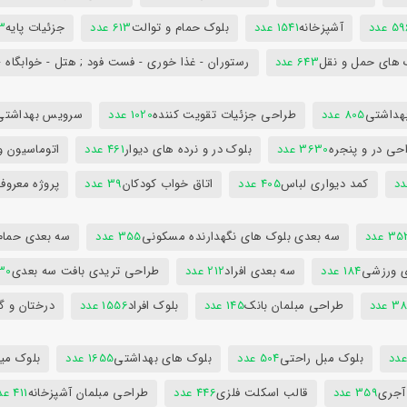
5 عدد
آشپزخانه
1541 عدد
بلوک حمام و توالت
613 عدد
جزئیات پایه
63
 های حمل و نقل
643 عدد
رستوران - غذا خوری - فست فود ; هتل - خوابگاه -
هداشتی
805 عدد
طراحی جزئیات تقویت کننده
1020 عدد
سرویس بهداشتی
حی در و پنجره
3630 عدد
بلوک در و نرده های دیوار
461 عدد
اتوماسیون و
کمد دیواری لباس
405 عدد
اتاق خواب کودکان
39 عدد
پروژه معروف
3 عدد
سه بعدی بلوک های نگهدارنده مسکونی
355 عدد
سه بعدی حمام
ی ورزشی
184 عدد
سه بعدی افراد
212 عدد
طراحی تریدی بافت سه بعدی
230 
 عدد
طراحی مبلمان بانک
145 عدد
بلوک افراد
1556 عدد
درختان و گ
بلوک مبل راحتی
504 عدد
بلوک های بهداشتی
1655 عدد
بلوک میز
 آجری
359 عدد
قالب اسکلت فلزی
446 عدد
طراحی مبلمان آشپزخانه
411 عدد