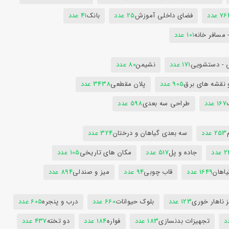
7 عدد
فضای داخلی آموزش
25 عدد
بانک
41 عدد
 مسافر خانه
101 عدد
 - دستشویی
171 عدد
نشیمن
80 عدد
 نقشه های برق
905 عدد
پلان مقطعی
3438 عدد
167 عدد
طراحی سه بعدی
598 عدد
253 عدد
سه بعدی گیاهان و درختان
324 عدد
عدد
جاده و پل
517 عدد
مکان های تاریخی
105 عدد
یاهان
1649 عدد
قاب چوبی
94 عدد
میز و صندلی
894 عدد
 ناهار خوری
123 عدد
بلوک حیوانات
660 عدد
درب و پنجره
605 عدد
تجهیزات بدنسازی
183 عدد
فواره
184 عدد
دو تخته
437 عدد