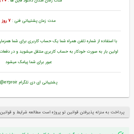
مدت زمان امکان دانلود فایل ها :
30 روز
ورود
به
حساب
کاربری
مدت زمان پشتیبانی فنی :
7 روز
ثبت
نام
با استفاده از شماره تلفن همراه شما یک حساب کاربری برای شما همزما
بازیابی
اولین بار به صورت خودکار به حساب کاربری منتقل میشوید و در دفعات
رمز
عبور برای شما پیامک میشود
عبور
علاقه
مندی
پشتیبانی ای دی تلگرام e2proir@
ها
پرداخت به منزله پذیرفتن قوانین تو پروژه است مطالعه شرایط و قوانین