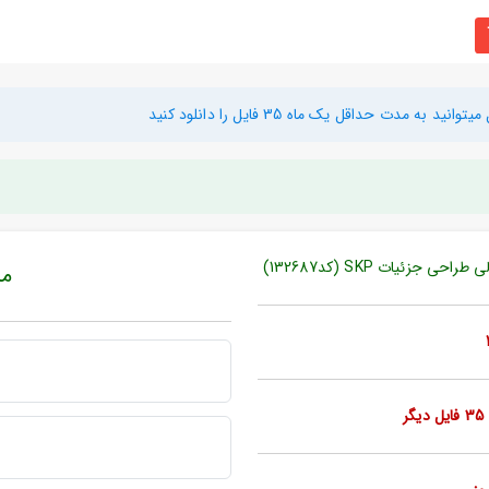
دت حداقل یک ماه 35 فایل را دانلود کنید
زئیات SKP (کد132687)
مبل
ر