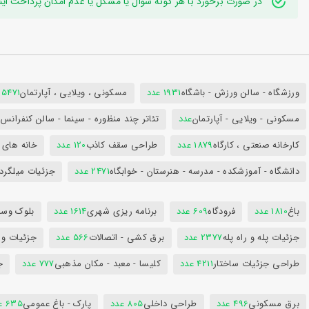
در صورت برخورد با هر گونه سوال یا مشکل یا عدم امکان پرداخت اینترنتی به ایدی تلگر
ورزشگاه - سالن ورزش - باشگاه
1931 عدد
مسکونی ، ویلایی ، آپارتمان
25471 عد
مسکونی - ویلایی - آپارتمان
عدد
تئاتر چند منظوره - سینما - سالن کنفران
کارخانه صنعتی ، کارگاه
1879 عدد
طراحی سقف کاذب
120 عدد
خانه های 
دانشگاه - آموزشکده - مدرسه - هنرستان - خوابگاه
2471 عدد
جزئیات میلگرد
باغ
1810 عدد
فرودگاه
609 عدد
برنامه ریزی شهری
1614 عدد
بلوک وسای
جزئیات پله و راه پله
2377 عدد
برق کشی - اتصالات
566 عدد
جزئیات و
طراحی جزئیات ساختار
4211 عدد
کلیسا - معبد - مکان مذهبی
777 عدد
ج
برق مسکونی
496 عدد
طراحی داخلی
805 عدد
پارک - باغ عمومی
635 عدد