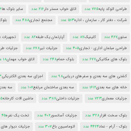
طراحی اتوکد پایه
775 عدد
اتاق خواب مستر دار
216 عدد
سایر بلوک ها
96
شرکت ، دفتر کار ، سازمان ، اداره
513 عدد
مجتمع تجاری
488 عدد
بلوک
ستون
467 عدد
کلینیک
87 عدد
آپارتمان یک طبقه
82 عدد
تجهیزات ب
طراحی مبلمان اداری - تجاری
405 عدد
جزئیات تیر
678 عدد
جزئیات طرا
بلوک های مکانیکی
677 عدد
بلوک حمام
248 عدد
اتاق خواب مهمان
18 عدد
کشتی های سه بعدی و سفرهای دریایی
98 عدد
اجزای سه بعدی الکتریکی
53
خانه های سه بعدی
1612 عدد
سه بعدی ساختمان مرتفع
107 عدد
سه بعد
جزئیات معماری
723 عدد
جزئیات داخلی
387 عدد
ماشین الات کارخانه
385
بلوک سخت افزار
328 عدد
جزئیات آسانسور
402 عدد
تخت یک نفره
45 عدد
بلوک - آرام - نماد
4424 عدد
اتوماسیون باغ
307 عدد
جزئیات دیوار های