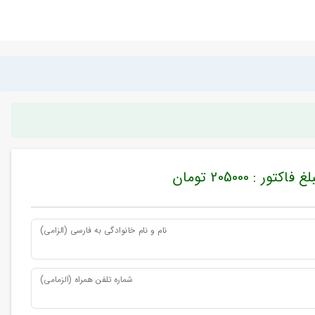
غ فاکتور : 205000 تومان
نام و نام خانوادگی به فارسی (الزامی)
شماره تلفن همراه (الزمامی)