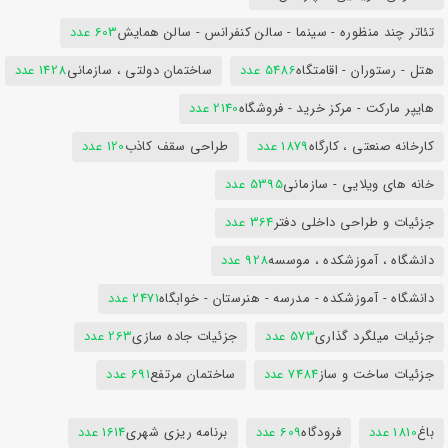
تئاتر چند منظوره - سینما - سالن کنفرانس - سالن همایش
603 عدد
هتل - رستوران - اقامتگاه
5486 عدد
ساختمان دولتی ، سازمانی
1428 عدد
هایپر مارکت - مرکز خرید - فروشگاه
2140 عدد
کارخانه صنعتی ، کارگاه
1879 عدد
طراحی سقف کاذب
120 عدد
خانه های ویلایی - سازمانی
5395 عدد
جزئیات و طراحی داخلی دفتر
364 عدد
دانشگاه ، آموزشکده ، موسسه
928 عدد
دانشگاه - آموزشکده - مدرسه - هنرستان - خوابگاه
2471 عدد
جزئیات میلگرد گذاری
573 عدد
جزئیات جاده سازی
263 عدد
جزئیات ساخت و ساز
7484 عدد
ساختمان مرتفع
691 عدد
باغ
1810 عدد
فرودگاه
609 عدد
برنامه ریزی شهری
1614 عدد