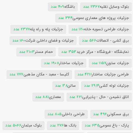
بلوک وسایل نقلیه
2367 عدد
باشگاه
409 عدد
جزئیات پروژه های معماری عمومی
344 عدد
جزئیات طراحی تسویه خانه
120 عدد
جزئیات پله و راه پله
2377 عدد
برق کشی - اتصالات
566 عدد
جزئیات و فضای داخلی شرکت
160 عدد
نمایشگاه - فروشگاه - مرکز خرید
353 عدد
حمام مستر
2103 عدد
جزئیات ستون
1157 عدد
جزئیات ساختار
1908 عدد
طراحی جزئیات ساختار
4211 عدد
کلیسا - معبد - مکان مذهبی
777 عدد
جزئیات لوله کشی
2914 عدد
سالن
38 عدد
اتاق نشیمن - حال - پذیرایی
261 عدد
معماری
881 عدد
برق مسکونی
496 عدد
طراحی داخلی
805 عدد
پارک - باغ عمومی
635 عدد
بانک ها
276 عدد
بلوک مبلمان
5066 عدد