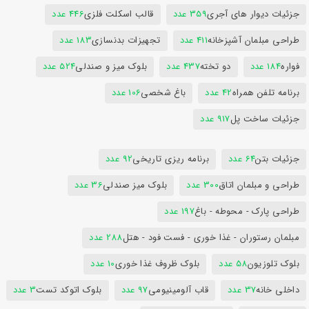
جزئیات دیوار های آجری
359 عدد
قالب اسکلت فلزی
446 عدد
طراحی مبلمان آشپزخانه
411 عدد
تجهیزات بدنسازی
183 عدد
فواره
184 عدد
دو تخته
437 عدد
بلوک میز و صندلی
524 عدد
برنامه تلفن همراه
42 عدد
باغ شخصی
106 عدد
جزئیات ساخت پل
917 عدد
جزئیات بتن
64 عدد
برنامه ریزی تاریخی
92 عدد
طراحی و مبلمان اتاق
300 عدد
بلوک میز صندلی
36 عدد
طراحی پارک - محوطه - باغ
197 عدد
مبلمان رستوران - غذا خوری - فست فود - هتل
288 عدد
بلوک تلوزیون
58 عدد
بلوک ظروف غذا خوری
10 عدد
داخلی خانه
37 عدد
قاب آلومینیومی
97 عدد
بلوک اتوکد تست
3 عدد