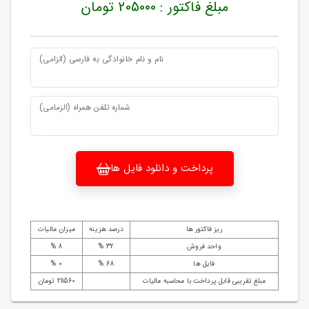
مبلغ فاکتور : 205000 تومان
نام و نام خانوادگی به فارسی (الزامی)
شماره تلفن همراه (الزمامی)
پرداخت و دانلود فایل ها
ریز فاکتور ها
درصد هزینه
میزان مالیات
واحد فروش
32 %
8 %
فایل ها
68 %
0 %
مبلغ تقریبی قابل پرداخت با محاسبه مالیات
211560 تومان