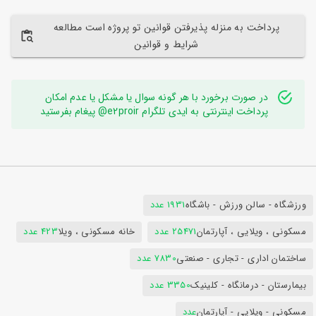
پرداخت به منزله پذیرفتن قوانین تو پروژه است مطالعه
شرایط و قوانین
در صورت برخورد با هر گونه سوال یا مشکل یا عدم امکان
پرداخت اینترنتی به ایدی تلگرام e2proir@ پیغام بفرستید
ورزشگاه - سالن ورزش - باشگاه
1931 عدد
مسکونی ، ویلایی ، آپارتمان
25471 عدد
خانه مسکونی ، ویلا
423 عدد
ساختمان اداری - تجاری - صنعتی
7830 عدد
بیمارستان - درمانگاه - کلینیک
3350 عدد
مسکونی - ویلایی - آپارتمان
عدد