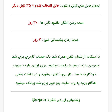
ورود
تعداد فایل های قابل دانلود :
فایل انتخاب شده + 35 فایل دیگر
به
حساب
کاربری
مدت زمان امکان دانلود فایل ها :
30 روز
ثبت
نام
مدت زمان پشتیبانی فنی :
7 روز
بازیابی
رمز
عبور
با استفاده از شماره تلفن همراه شما یک حساب کاربری برای شما
علاقه
همزمان با ثبت سفارش ایجاد میشود .برای اولین بار به صورت
مندی
ها
خودکار به حساب کاربری منتقل میشوید و در دفعات بعدی
هنگام ورود به وب سایت رمز عبور برای شما پیامک میشود
پشتیبانی ای دی تلگرام e2proir@