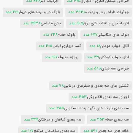
طراحی مبلمان اداری - تجاری
405 عدد
جزئیات تیر
678 عدد
جزئیات طراحی در و پنجره
3630 عدد
بلوک در و نرده های دیوار
461 عدد
اتوماسیون و نقشه های برق
905 عدد
پلان مقطعی
3438 عدد
بلوک های مکانیکی
677 عدد
بلوک حمام
248 عدد
اتاق خواب مهمان
18 عدد
کمد دیواری لباس
405 عدد
اتاق خواب کودکان
39 عدد
پروژه معروف
167 عدد
طراحی سه بعدی
598 عدد
کشتی های سه بعدی و سفرهای دریایی
98 عدد
اجزای سه بعدی الکتریکی
353 عدد
سه بعدی بلوک های نگهدارنده مسکونی
355 عدد
سه بعدی حمام
253 عدد
سه بعدی گیاهان و درختان
324 عدد
خانه های سه بعدی
1612 عدد
سه بعدی ساختمان مرتفع
107 عدد