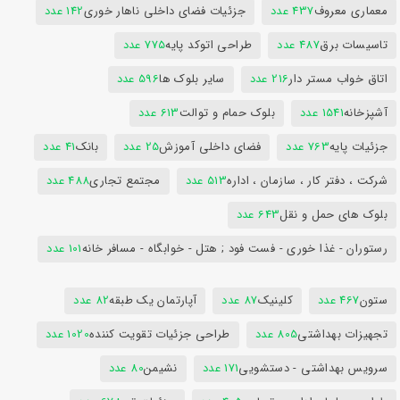
معماری معروف
437 عدد
جزئیات فضای داخلی ناهار خوری
142 عدد
تاسیسات برق
487 عدد
طراحی اتوکد پایه
775 عدد
اتاق خواب مستر دار
216 عدد
سایر بلوک ها
596 عدد
آشپزخانه
1541 عدد
بلوک حمام و توالت
613 عدد
جزئیات پایه
763 عدد
فضای داخلی آموزش
25 عدد
بانک
41 عدد
شرکت ، دفتر کار ، سازمان ، اداره
513 عدد
مجتمع تجاری
488 عدد
بلوک های حمل و نقل
643 عدد
رستوران - غذا خوری - فست فود ; هتل - خوابگاه - مسافر خانه
101 عدد
ستون
467 عدد
کلینیک
87 عدد
آپارتمان یک طبقه
82 عدد
تجهیزات بهداشتی
805 عدد
طراحی جزئیات تقویت کننده
1020 عدد
سرویس بهداشتی - دستشویی
171 عدد
نشیمن
80 عدد