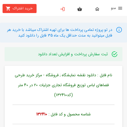
نو
خرید اشتراک
X
بستن
منو
محصولات
در تو پروژه تمامی پرداخت ها برای تهیه اشتراک میباشد با خرید هر
فایل میتوانید به مدت حداقل یک ماه 35 فایل را دانلود کنید
تهیه
اشتراک
ثبت سفارش پرداخت و افزایش تعداد دانلود
راهنما
نام فایل : دانلود نقشه نمایشگاه ; فروشگاه - مرکز خرید طرحی
دانلود
خرید
فضاهای لباس توزیع فروشگاه تجاری جزئیات 20 در 40 متر
ها
(کد132410)
حساب
شناسه محصول و کد فایل :
132410
کاربری