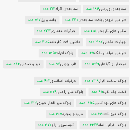
سه بعدی ورزشی
184 عدد
سه بعدی افراد
212 عدد
طراحی تریدی بافت سه بعدی
230 عدد
جاده و پل
517 عدد
مکان های تاریخی
105 عدد
جزئیات معماری
723 عدد
جزئیات داخلی
387 عدد
ماشین الات کارخانه
385 عدد
طراحی مبلمان بانک
145 عدد
بلوک افراد
1556 عدد
درختان و گیاهان
1649 عدد
قاب چوبی
94 عدد
میز و صندلی
894 عدد
بلوک سخت افزار
328 عدد
جزئیات آسانسور
402 عدد
تخت یک نفره
45 عدد
بلوک مبل راحتی
504 عدد
بلوک های بهداشتی
1655 عدد
بلوک میز ناهار خوری
123 عدد
بلوک حیوانات
660 عدد
درب و پنجره
605 عدد
بلوک - آرام - نماد
4424 عدد
اتوماسیون باغ
307 عدد