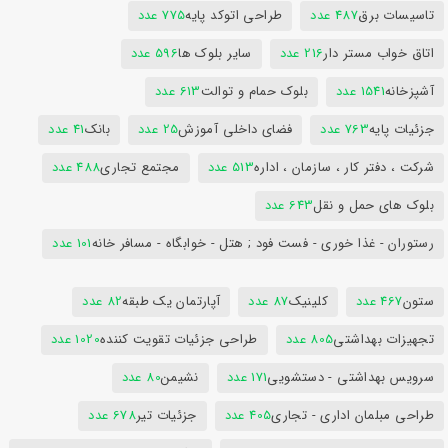
تاسیسات برق
487 عدد
طراحی اتوکد پایه
775 عدد
اتاق خواب مستر دار
216 عدد
سایر بلوک ها
596 عدد
آشپزخانه
1541 عدد
بلوک حمام و توالت
613 عدد
جزئیات پایه
763 عدد
فضای داخلی آموزش
25 عدد
بانک
41 عدد
شرکت ، دفتر کار ، سازمان ، اداره
513 عدد
مجتمع تجاری
488 عدد
بلوک های حمل و نقل
643 عدد
رستوران - غذا خوری - فست فود ; هتل - خوابگاه - مسافر خانه
101 عدد
ستون
467 عدد
کلینیک
87 عدد
آپارتمان یک طبقه
82 عدد
تجهیزات بهداشتی
805 عدد
طراحی جزئیات تقویت کننده
1020 عدد
سرویس بهداشتی - دستشویی
171 عدد
نشیمن
80 عدد
طراحی مبلمان اداری - تجاری
405 عدد
جزئیات تیر
678 عدد