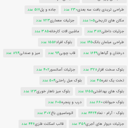
طراحی تریدی بافت سه بعدی
230 عدد
جاده و پل
517 عدد
مکان های تاریخی
105 عدد
جزئیات معماری
723 عدد
جزئیات داخلی
387 عدد
ماشین الات کارخانه
385 عدد
طراحی مبلمان بانک
145 عدد
بلوک افراد
1556 عدد
درختان و گیاهان
1649 عدد
قاب چوبی
94 عدد
میز و صندلی
894 عدد
بلوک سخت افزار
328 عدد
جزئیات آسانسور
402 عدد
تخت یک نفره
45 عدد
بلوک مبل راحتی
504 عدد
بلوک های بهداشتی
1655 عدد
بلوک میز ناهار خوری
123 عدد
بلوک حیوانات
660 عدد
درب و پنجره
605 عدد
بلوک - آرام - نماد
4424 عدد
اتوماسیون باغ
307 عدد
جزئیات دیوار های آجری
359 عدد
قالب اسکلت فلزی
446 عدد