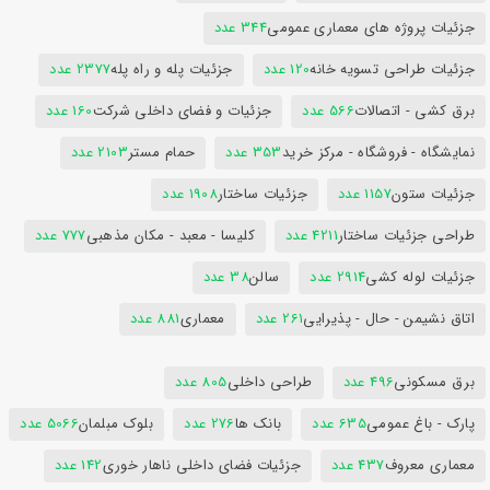
جزئیات پروژه های معماری عمومی
344 عدد
جزئیات طراحی تسویه خانه
120 عدد
جزئیات پله و راه پله
2377 عدد
برق کشی - اتصالات
566 عدد
جزئیات و فضای داخلی شرکت
160 عدد
نمایشگاه - فروشگاه - مرکز خرید
353 عدد
حمام مستر
2103 عدد
جزئیات ستون
1157 عدد
جزئیات ساختار
1908 عدد
طراحی جزئیات ساختار
4211 عدد
کلیسا - معبد - مکان مذهبی
777 عدد
جزئیات لوله کشی
2914 عدد
سالن
38 عدد
اتاق نشیمن - حال - پذیرایی
261 عدد
معماری
881 عدد
برق مسکونی
496 عدد
طراحی داخلی
805 عدد
پارک - باغ عمومی
635 عدد
بانک ها
276 عدد
بلوک مبلمان
5066 عدد
معماری معروف
437 عدد
جزئیات فضای داخلی ناهار خوری
142 عدد