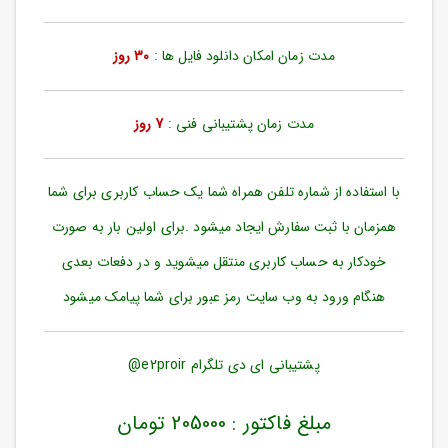
ورود
به
حساب
مدت زمان امکان دانلود فایل ها :
30 روز
کاربری
ثبت
مدت زمان پشتیبانی فنی :
7 روز
نام
بازیابی
رمز
با استفاده از شماره تلفن همراه شما یک حساب کاربری برای شما
عبور
همزمان با ثبت سفارش ایجاد میشود .برای اولین بار به صورت
علاقه
خودکار به حساب کاربری منتقل میشوید و در دفعات بعدی
مندی
ها
هنگام ورود به وب سایت رمز عبور برای شما پیامک میشود
پشتیبانی ای دی تلگرام e2proir@
مبلغ فاکتور : 205000 تومان