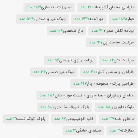
طراحی مبلمان آشپزخانه
411 عدد
تجهیزات بدنسازی
183 عدد
فواره
184 عدد
دو تخته
437 عدد
بلوک میز و صندلی
524 عدد
برنامه تلفن همراه
42 عدد
باغ شخصی
106 عدد
جزئیات ساخت پل
917 عدد
جزئیات بتن
64 عدد
برنامه ریزی تاریخی
92 عدد
طراحی و مبلمان اتاق
300 عدد
بلوک میز صندلی
36 عدد
طراحی پارک - محوطه - باغ
197 عدد
مبلمان رستوران - غذا خوری - فست فود - هتل
288 عدد
بلوک تلوزیون
58 عدد
بلوک ظروف غذا خوری
10 عدد
داخلی خانه
37 عدد
قاب آلومینیومی
97 عدد
بلوک اتوکد تست
3 عدد
نمازخانه
3 عدد
سینمای خانگی
3 عدد