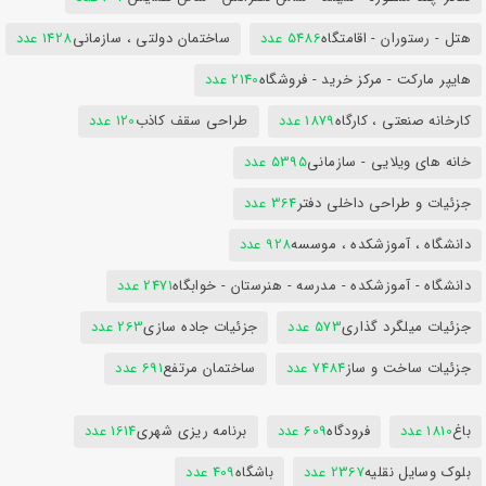
هتل - رستوران - اقامتگاه
5486 عدد
ساختمان دولتی ، سازمانی
1428 عدد
هایپر مارکت - مرکز خرید - فروشگاه
2140 عدد
کارخانه صنعتی ، کارگاه
1879 عدد
طراحی سقف کاذب
120 عدد
خانه های ویلایی - سازمانی
5395 عدد
جزئیات و طراحی داخلی دفتر
364 عدد
دانشگاه ، آموزشکده ، موسسه
928 عدد
دانشگاه - آموزشکده - مدرسه - هنرستان - خوابگاه
2471 عدد
جزئیات میلگرد گذاری
573 عدد
جزئیات جاده سازی
263 عدد
جزئیات ساخت و ساز
7484 عدد
ساختمان مرتفع
691 عدد
باغ
1810 عدد
فرودگاه
609 عدد
برنامه ریزی شهری
1614 عدد
بلوک وسایل نقلیه
2367 عدد
باشگاه
409 عدد