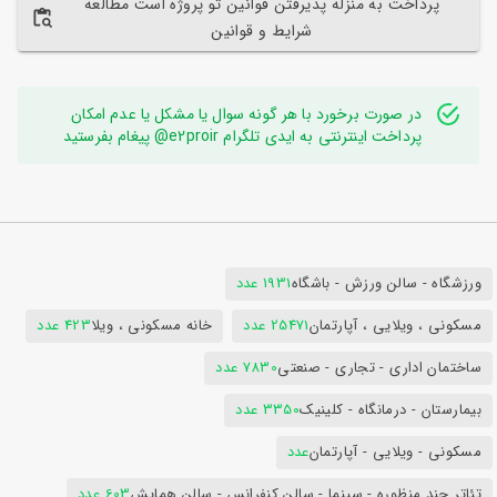
پرداخت به منزله پذیرفتن قوانین تو پروژه است مطالعه
شرایط و قوانین
در صورت برخورد با هر گونه سوال یا مشکل یا عدم امکان
پرداخت اینترنتی به ایدی تلگرام e2proir@ پیغام بفرستید
ورزشگاه - سالن ورزش - باشگاه
1931 عدد
مسکونی ، ویلایی ، آپارتمان
25471 عدد
خانه مسکونی ، ویلا
423 عدد
ساختمان اداری - تجاری - صنعتی
7830 عدد
بیمارستان - درمانگاه - کلینیک
3350 عدد
مسکونی - ویلایی - آپارتمان
عدد
تئاتر چند منظوره - سینما - سالن کنفرانس - سالن همایش
603 عدد