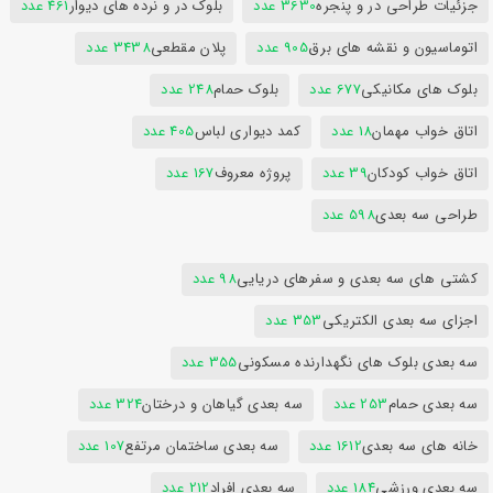
جزئیات طراحی در و پنجره
3630 عدد
بلوک در و نرده های دیوار
461 عدد
اتوماسیون و نقشه های برق
905 عدد
پلان مقطعی
3438 عدد
بلوک های مکانیکی
677 عدد
بلوک حمام
248 عدد
اتاق خواب مهمان
18 عدد
کمد دیواری لباس
405 عدد
اتاق خواب کودکان
39 عدد
پروژه معروف
167 عدد
طراحی سه بعدی
598 عدد
کشتی های سه بعدی و سفرهای دریایی
98 عدد
اجزای سه بعدی الکتریکی
353 عدد
سه بعدی بلوک های نگهدارنده مسکونی
355 عدد
سه بعدی حمام
253 عدد
سه بعدی گیاهان و درختان
324 عدد
خانه های سه بعدی
1612 عدد
سه بعدی ساختمان مرتفع
107 عدد
سه بعدی ورزشی
184 عدد
سه بعدی افراد
212 عدد