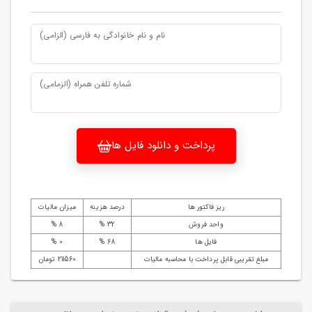
نام و نام خانوادگی به فارسی (الزامی)
شماره تلفن همراه (الزمامی)
پرداخت و دانلود فایل ها
ریز فاکتور ها
درصد هزینه
میزان مالیات
واحد فروش
32 %
8 %
فایل ها
68 %
0 %
مبلغ تقریبی قابل پرداخت با محاسبه مالیات
211560 تومان