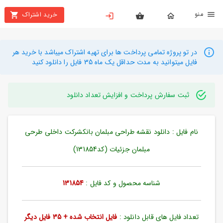
نو
خرید اشتراک
X
بستن
منو
محصولات
در تو پروژه تمامی پرداخت ها برای تهیه اشتراک میباشد با خرید هر
فایل میتوانید به مدت حداقل یک ماه 35 فایل را دانلود کنید
تهیه
اشتراک
ثبت سفارش پرداخت و افزایش تعداد دانلود
راهنما
نام فایل : دانلود نقشه طراحی مبلمان بانکشرکت داخلی طرحی
دانلود
خرید
مبلمان جزئیات (کد131854)
ها
شناسه محصول و کد فایل :
131854
حساب
کاربری
تعداد فایل های قابل دانلود :
فایل انتخاب شده + 35 فایل دیگر