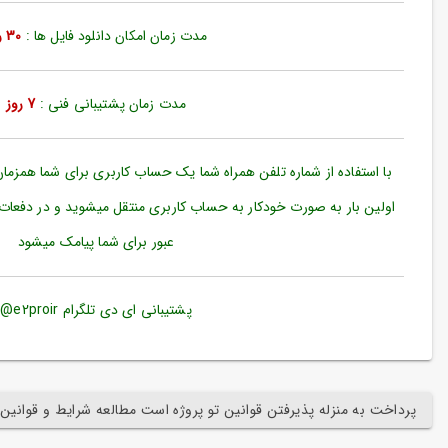
ورود
به
مدت زمان امکان دانلود فایل ها :
30 روز
حساب
کاربری
مدت زمان پشتیبانی فنی :
7 روز
ثبت
نام
بازیابی
با استفاده از شماره تلفن همراه شما یک حساب کاربری برای شما همزما
رمز
اولین بار به صورت خودکار به حساب کاربری منتقل میشوید و در دفعات
عبور
عبور برای شما پیامک میشود
علاقه
مندی
ها
پشتیبانی ای دی تلگرام e2proir@
پرداخت به منزله پذیرفتن قوانین تو پروژه است مطالعه شرایط و قوانین