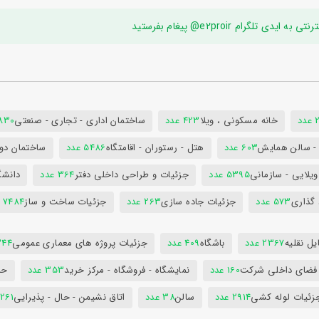
ام e2proir@ پیغام بفرستید
د
خانه مسکونی ، ویلا
423 عدد
ساختمان اداری - تجاری - صنعتی
7830 ع
س - سالن همایش
603 عدد
هتل - رستوران - اقامتگاه
5486 عدد
ساختمان دول
ویلایی - سازمانی
5395 عدد
جزئیات و طراحی داخلی دفتر
364 عدد
دانشگ
 گذاری
573 عدد
جزئیات جاده سازی
263 عدد
جزئیات ساخت و ساز
7484 عدد
ل نقلیه
2367 عدد
باشگاه
409 عدد
جزئیات پروژه های معماری عمومی
344 ع
 فضای داخلی شرکت
160 عدد
نمایشگاه - فروشگاه - مرکز خرید
353 عدد
حم
زئیات لوله کشی
2914 عدد
سالن
38 عدد
اتاق نشیمن - حال - پذیرایی
261 عدد