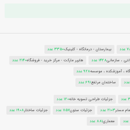
دد
بیمارستان - درمانگاه - کلینیک
3350 عدد
تی ، سازمانی
1428 عدد
هایپر مارکت - مرکز خرید - فروشگاه
2140 عدد
اه ، آموزشکده ، موسسه
928 عدد
ساختمان مرتفع
691 عدد
دد
جزئیات طراحی تسویه خانه
120 عدد
ام مستر
2103 عدد
جزئیات ستون
1157 عدد
جزئیات ساختار
1908 عدد
معماری
881 عدد