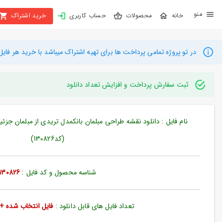
X
محصولات
حساب کاربری
خرید اشتراک
بستن
منو
محصولات
در تو پروژه تمامی پرداخت ها برای تهیه اشتراک میباشد با خرید هر فایل میتوانید به م
تهیه
اشتراک
ثبت سفارش پرداخت و افزایش تعداد دانلود
راهنما
نام فایل : دانلود نقشه طراحی مبلمان بانکمدل تریدی از مبلمان ج
دانلود
(کد130826)
خرید
ها
شناسه محصول و کد فایل :
130826
حساب
کاربری
تعداد فایل های قابل دانلود :
فایل انتخاب شده + 35 فایل دیگ