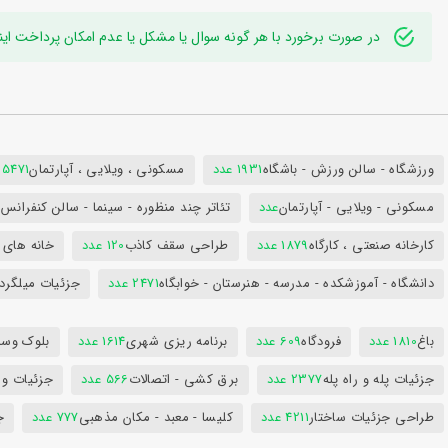
در صورت برخورد با هر گونه سوال یا مشکل یا عدم امکان پرداخت اینترنتی به ایدی تلگر
ورزشگاه - سالن ورزش - باشگاه
1931 عدد
مسکونی ، ویلایی ، آپارتمان
25471 عد
مسکونی - ویلایی - آپارتمان
عدد
تئاتر چند منظوره - سینما - سالن کنفران
کارخانه صنعتی ، کارگاه
1879 عدد
طراحی سقف کاذب
120 عدد
خانه های 
دانشگاه - آموزشکده - مدرسه - هنرستان - خوابگاه
2471 عدد
جزئیات میلگرد
باغ
1810 عدد
فرودگاه
609 عدد
برنامه ریزی شهری
1614 عدد
بلوک وسای
جزئیات پله و راه پله
2377 عدد
برق کشی - اتصالات
566 عدد
جزئیات و
طراحی جزئیات ساختار
4211 عدد
کلیسا - معبد - مکان مذهبی
777 عدد
ج