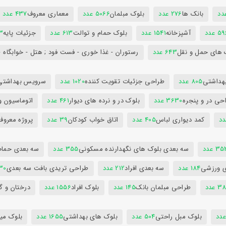
بانک ها
276 عدد
بلوک مبلمان
5066 عدد
معماری معروف
437 عدد
5 عدد
آشپزخانه
1541 عدد
بلوک حمام و توالت
613 عدد
جزئیات پایه
63
 های حمل و نقل
643 عدد
رستوران - غذا خوری - فست فود ; هتل - خوابگاه -
هداشتی
805 عدد
طراحی جزئیات تقویت کننده
1020 عدد
سرویس بهداشتی
حی در و پنجره
3630 عدد
بلوک در و نرده های دیوار
461 عدد
اتوماسیون و
کمد دیواری لباس
405 عدد
اتاق خواب کودکان
39 عدد
پروژه معروف
3 عدد
سه بعدی بلوک های نگهدارنده مسکونی
355 عدد
سه بعدی حمام
ی ورزشی
184 عدد
سه بعدی افراد
212 عدد
طراحی تریدی بافت سه بعدی
230 
 عدد
طراحی مبلمان بانک
145 عدد
بلوک افراد
1556 عدد
درختان و گ
بلوک مبل راحتی
504 عدد
بلوک های بهداشتی
1655 عدد
بلوک میز