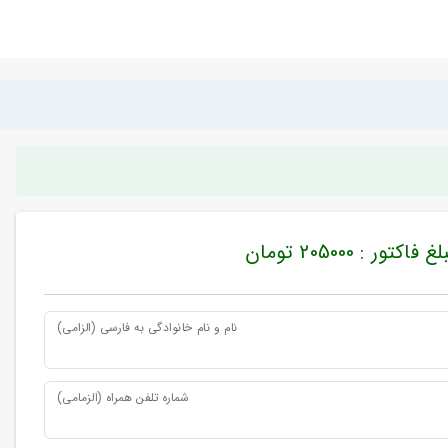
غ فاکتور : 205000 تومان
نام و نام خانوادگی به فارسی (الزامی)
شماره تلفن همراه (الزمامی)