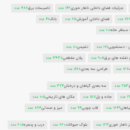
جزئیات فضای داخلی ناهار خوری
142 عدد
تاسیسات برق
487 عدد
7 عدد
فضای داخلی آموزش
25 عدد
بانک
41 عدد
 مسافر خانه
101 عدد
 - دستشویی
171 عدد
نشیمن
80 عدد
 نقشه های برق
905 عدد
پلان مقطعی
3438 عدد
167 عدد
طراحی سه بعدی
598 عدد
253 عدد
سه بعدی گیاهان و درختان
324 عدد
عدد
جاده و پل
517 عدد
مکان های تاریخی
105 عدد
یاهان
1649 عدد
قاب چوبی
94 عدد
میز و صندلی
894 عدد
 ناهار خوری
123 عدد
بلوک حیوانات
660 عدد
درب و پنجره
605 عدد