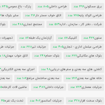
برق مسکونی
496 عدد
طراحی داخلی
805 عدد
پارک - باغ عمومی
635 عدد
طراحی اتوکد پایه
775 عدد
اتاق خواب مستر دار
216 عدد
سایر بلوک ها
96
شرکت ، دفتر کار ، سازمان ، اداره
513 عدد
مجتمع تجاری
488 عدد
بلوک
ستون
467 عدد
کلینیک
87 عدد
آپارتمان یک طبقه
82 عدد
تجهیزات ب
طراحی مبلمان اداری - تجاری
405 عدد
جزئیات تیر
678 عدد
جزئیات طرا
بلوک های مکانیکی
677 عدد
بلوک حمام
248 عدد
اتاق خواب مهمان
18 عدد
کشتی های سه بعدی و سفرهای دریایی
98 عدد
اجزای سه بعدی الکتریکی
53
خانه های سه بعدی
1612 عدد
سه بعدی ساختمان مرتفع
107 عدد
سه بعد
جزئیات معماری
723 عدد
جزئیات داخلی
387 عدد
ماشین الات کارخانه
385
بلوک سخت افزار
328 عدد
جزئیات آسانسور
402 عدد
تخت یک نفره
45 عدد