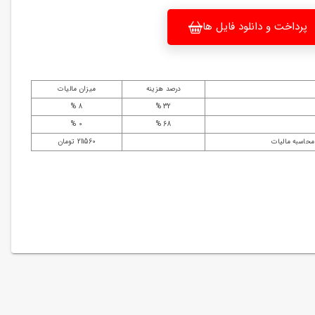
پرداخت و دانلود فایل ها
درصد هزینه
میزان مالیات
8 %
32 %
0 %
68 %
محاسبه مالیات
211560 تومان