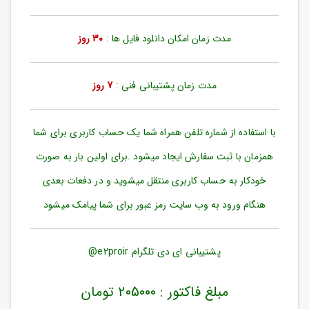
ورود
به
حساب
مدت زمان امکان دانلود فایل ها :
30 روز
کاربری
ثبت
مدت زمان پشتیبانی فنی :
7 روز
نام
بازیابی
رمز
با استفاده از شماره تلفن همراه شما یک حساب کاربری برای شما
عبور
همزمان با ثبت سفارش ایجاد میشود .برای اولین بار به صورت
علاقه
خودکار به حساب کاربری منتقل میشوید و در دفعات بعدی
مندی
ها
هنگام ورود به وب سایت رمز عبور برای شما پیامک میشود
پشتیبانی ای دی تلگرام e2proir@
مبلغ فاکتور : 205000 تومان