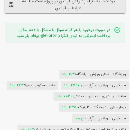
پرداخت به منزله پذیرفتن قوانین تو پروژه است مطالعه
شرایط و قوانین
در صورت برخورد با هر گونه سوال یا مشکل یا عدم امکان
پرداخت اینترنتی به ایدی تلگرام e2proir@ پیغام بفرستید
ورزشگاه - سالن ورزش - باشگاه
1931 عدد
مسکونی ، ویلایی ، آپارتمان
25471 عدد
خانه مسکونی ، ویلا
423 عدد
ساختمان اداری - تجاری - صنعتی
7830 عدد
بیمارستان - درمانگاه - کلینیک
3350 عدد
مسکونی - ویلایی - آپارتمان
عدد
تئاتر چند منظوره - سینما - سالن کنفرانس - سالن همایش
603 عدد