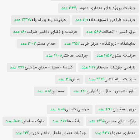
جزئیات پروژه های معماری عمومی
344 عدد
جزئیات طراحی تسویه خانه
120 عدد
جزئیات پله و راه پله
2377 عدد
برق کشی - اتصالات
566 عدد
جزئیات و فضای داخلی شرکت
160 عدد
نمایشگاه - فروشگاه - مرکز خرید
353 عدد
حمام مستر
2103 عدد
جزئیات ستون
1157 عدد
جزئیات ساختار
1908 عدد
طراحی جزئیات ساختار
4211 عدد
کلیسا - معبد - مکان مذهبی
777 عدد
جزئیات لوله کشی
2914 عدد
سالن
38 عدد
اتاق نشیمن - حال - پذیرایی
261 عدد
معماری
881 عدد
برق مسکونی
496 عدد
طراحی داخلی
805 عدد
پارک - باغ عمومی
635 عدد
بانک ها
276 عدد
بلوک مبلمان
5066 عدد
معماری معروف
437 عدد
جزئیات فضای داخلی ناهار خوری
142 عدد