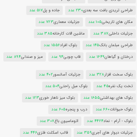
طراحی تریدی بافت سه بعدی
230 عدد
جاده و پل
517 عدد
مکان های تاریخی
105 عدد
جزئیات معماری
723 عدد
جزئیات داخلی
387 عدد
ماشین الات کارخانه
385 عدد
طراحی مبلمان بانک
145 عدد
بلوک افراد
1556 عدد
درختان و گیاهان
1649 عدد
قاب چوبی
94 عدد
میز و صندلی
894 عدد
بلوک سخت افزار
328 عدد
جزئیات آسانسور
402 عدد
تخت یک نفره
45 عدد
بلوک مبل راحتی
504 عدد
بلوک های بهداشتی
1655 عدد
بلوک میز ناهار خوری
123 عدد
بلوک حیوانات
660 عدد
درب و پنجره
605 عدد
بلوک - آرام - نماد
4424 عدد
اتوماسیون باغ
307 عدد
جزئیات دیوار های آجری
359 عدد
قالب اسکلت فلزی
446 عدد