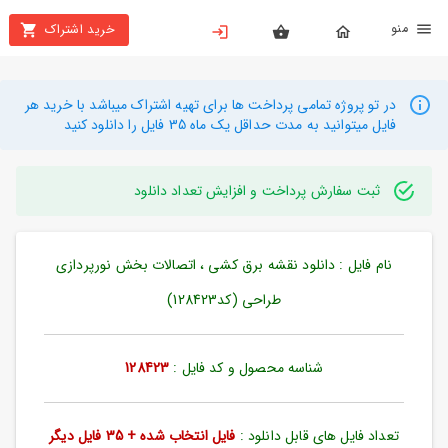
نو
خرید اشتراک
X
بستن
منو
محصولات
در تو پروژه تمامی پرداخت ها برای تهیه اشتراک میباشد با خرید هر
فایل میتوانید به مدت حداقل یک ماه 35 فایل را دانلود کنید
تهیه
اشتراک
ثبت سفارش پرداخت و افزایش تعداد دانلود
راهنما
نام فایل : دانلود نقشه برق کشی ، اتصالات بخش نورپردازی
دانلود
خرید
طراحی (کد128423)
ها
شناسه محصول و کد فایل :
128423
حساب
کاربری
تعداد فایل های قابل دانلود :
فایل انتخاب شده + 35 فایل دیگر