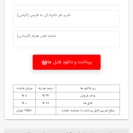
نام و نام خانوادگی به فارسی (الزامی)
شماره تلفن همراه (الزمامی)
پرداخت و دانلود فایل ها
ریز فاکتور ها
درصد هزینه
میزان مالیات
واحد فروش
32 %
8 %
فایل ها
68 %
0 %
مبلغ تقریبی قابل پرداخت با محاسبه مالیات
211560 تومان