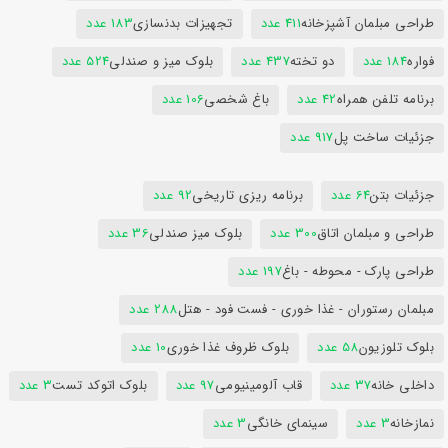
طراحی مبلمان آشپزخانه
411 عدد
تجهیزات بدنسازی
183 عدد
فواره
184 عدد
دو تخته
437 عدد
بلوک میز و صندلی
524 عدد
برنامه تلفن همراه
42 عدد
باغ شخصی
106 عدد
جزئیات ساخت پل
917 عدد
جزئیات بتن
64 عدد
برنامه ریزی تاریخی
92 عدد
طراحی و مبلمان اتاق
300 عدد
بلوک میز صندلی
36 عدد
طراحی پارک - محوطه - باغ
197 عدد
مبلمان رستوران - غذا خوری - فست فود - هتل
288 عدد
بلوک تلوزیون
58 عدد
بلوک ظروف غذا خوری
10 عدد
داخلی خانه
37 عدد
قاب آلومینیومی
97 عدد
بلوک اتوکد تست
3 عدد
نمازخانه
3 عدد
سینمای خانگی
3 عدد