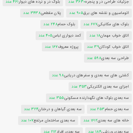
جزئیات طراحی در و پنجره
3630 عدد
بلوک در و نرده های دیوار
461 عدد
اتوماسیون و نقشه های برق
905 عدد
پلان مقطعی
3438 عدد
بلوک های مکانیکی
677 عدد
بلوک حمام
248 عدد
اتاق خواب مهمان
18 عدد
کمد دیواری لباس
405 عدد
اتاق خواب کودکان
39 عدد
پروژه معروف
167 عدد
طراحی سه بعدی
598 عدد
کشتی های سه بعدی و سفرهای دریایی
98 عدد
اجزای سه بعدی الکتریکی
353 عدد
سه بعدی بلوک های نگهدارنده مسکونی
355 عدد
سه بعدی حمام
253 عدد
سه بعدی گیاهان و درختان
324 عدد
خانه های سه بعدی
1612 عدد
سه بعدی ساختمان مرتفع
107 عدد
سه بعدی ورزشی
184 عدد
سه بعدی افراد
212 عدد