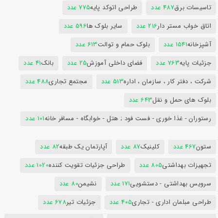
تاسیسات برق
487 عدد
طراحی اتوکد پایه
775 عدد
اتاق خواب مستر دار
216 عدد
سایر بلوک ها
596 عدد
آشپزخانه
1541 عدد
بلوک حمام و توالت
613 عدد
جزئیات پایه
763 عدد
فضای داخلی آموزش
25 عدد
بانک
41 عدد
شرکت ، دفتر کار ، سازمان ، اداره
513 عدد
مجتمع تجاری
488 عدد
بلوک های حمل و نقل
643 عدد
رستوران - غذا خوری - فست فود ; هتل - خوابگاه - مسافر خانه
101 عدد
ستون
467 عدد
کلینیک
87 عدد
آپارتمان یک طبقه
82 عدد
تجهیزات بهداشتی
805 عدد
طراحی جزئیات تقویت کننده
1020 عدد
سرویس بهداشتی - دستشویی
171 عدد
نشیمن
80 عدد
طراحی مبلمان اداری - تجاری
405 عدد
جزئیات تیر
678 عدد