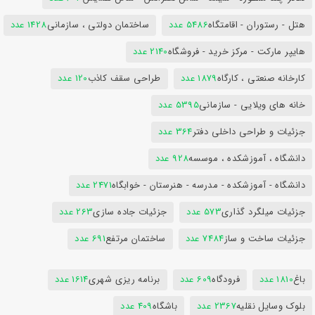
هتل - رستوران - اقامتگاه
5486 عدد
ساختمان دولتی ، سازمانی
1428 عدد
هایپر مارکت - مرکز خرید - فروشگاه
2140 عدد
کارخانه صنعتی ، کارگاه
1879 عدد
طراحی سقف کاذب
120 عدد
خانه های ویلایی - سازمانی
5395 عدد
جزئیات و طراحی داخلی دفتر
364 عدد
دانشگاه ، آموزشکده ، موسسه
928 عدد
دانشگاه - آموزشکده - مدرسه - هنرستان - خوابگاه
2471 عدد
جزئیات میلگرد گذاری
573 عدد
جزئیات جاده سازی
263 عدد
جزئیات ساخت و ساز
7484 عدد
ساختمان مرتفع
691 عدد
باغ
1810 عدد
فرودگاه
609 عدد
برنامه ریزی شهری
1614 عدد
بلوک وسایل نقلیه
2367 عدد
باشگاه
409 عدد