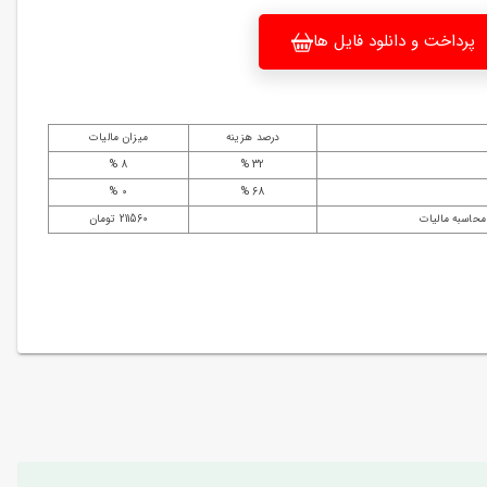
پرداخت و دانلود فایل ها
درصد هزینه
میزان مالیات
8 %
32 %
0 %
68 %
محاسبه مالیات
211560 تومان