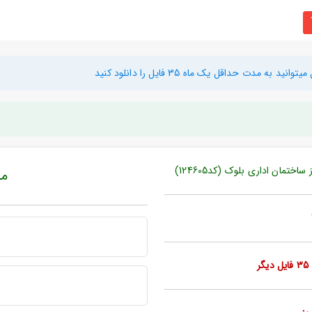
دت حداقل یک ماه 35 فایل را دانلود کنید
مان اداری بلوک (کد124605)
مبل
ر