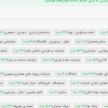
ام e2proir@ پیغام بفرستید
د
خانه مسکونی ، ویلا
423 عدد
ساختمان اداری - تجاری - صنعتی
7830 ع
س - سالن همایش
603 عدد
هتل - رستوران - اقامتگاه
5486 عدد
ساختمان دول
ویلایی - سازمانی
5395 عدد
جزئیات و طراحی داخلی دفتر
364 عدد
دانشگ
 گذاری
573 عدد
جزئیات جاده سازی
263 عدد
جزئیات ساخت و ساز
7484 عدد
ل نقلیه
2367 عدد
باشگاه
409 عدد
جزئیات پروژه های معماری عمومی
344 ع
 فضای داخلی شرکت
160 عدد
نمایشگاه - فروشگاه - مرکز خرید
353 عدد
حم
زئیات لوله کشی
2914 عدد
سالن
38 عدد
اتاق نشیمن - حال - پذیرایی
261 عدد
بانک ها
276 عدد
بلوک مبلمان
5066 عدد
معماری معروف
437 عدد