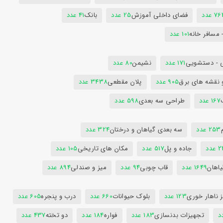
7 عدد
فضای داخلی آموزش
25 عدد
بانک
41 عدد
 مسافر خانه
101 عدد
 - دستشویی
171 عدد
نشیمن
80 عدد
 نقشه های برق
905 عدد
پلان مقطعی
3438 عدد
167 عدد
طراحی سه بعدی
598 عدد
253 عدد
سه بعدی گیاهان و درختان
324 عدد
عدد
جاده و پل
517 عدد
مکان های تاریخی
105 عدد
یاهان
1649 عدد
قاب چوبی
94 عدد
میز و صندلی
894 عدد
 ناهار خوری
123 عدد
بلوک حیوانات
660 عدد
درب و پنجره
605 عدد
تجهیزات بدنسازی
183 عدد
فواره
184 عدد
دو تخته
437 عدد