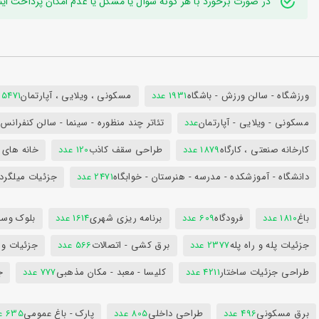
در صورت برخورد با هر گونه سوال یا مشکل یا عدم امکان پرداخت اینترنتی به ایدی تلگر
ورزشگاه - سالن ورزش - باشگاه
1931 عدد
مسکونی ، ویلایی ، آپارتمان
25471 عد
مسکونی - ویلایی - آپارتمان
عدد
تئاتر چند منظوره - سینما - سالن کنفران
کارخانه صنعتی ، کارگاه
1879 عدد
طراحی سقف کاذب
120 عدد
خانه های 
دانشگاه - آموزشکده - مدرسه - هنرستان - خوابگاه
2471 عدد
جزئیات میلگرد
باغ
1810 عدد
فرودگاه
609 عدد
برنامه ریزی شهری
1614 عدد
بلوک وسای
جزئیات پله و راه پله
2377 عدد
برق کشی - اتصالات
566 عدد
جزئیات و
طراحی جزئیات ساختار
4211 عدد
کلیسا - معبد - مکان مذهبی
777 عدد
ج
برق مسکونی
496 عدد
طراحی داخلی
805 عدد
پارک - باغ عمومی
635 عدد