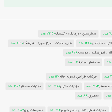
دد
بیمارستان - درمانگاه - کلینیک
3350 عدد
تی ، سازمانی
1428 عدد
هایپر مارکت - مرکز خرید - فروشگاه
2140 عدد
اه ، آموزشکده ، موسسه
928 عدد
ساختمان مرتفع
691 عدد
دد
جزئیات طراحی تسویه خانه
120 عدد
ام مستر
2103 عدد
جزئیات ستون
1157 عدد
جزئیات ساختار
1908 عدد
معماری
881 عدد
جزئیات فضای داخلی ناهار خوری
142 عدد
تاسیسات برق
487 عدد