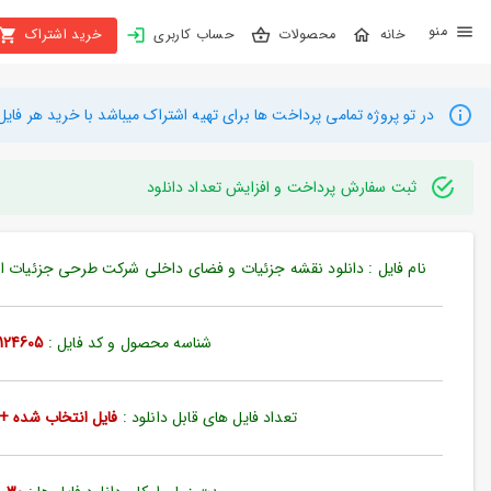
X
محصولات
حساب کاربری
خرید اشتراک
بستن
منو
محصولات
در تو پروژه تمامی پرداخت ها برای تهیه اشتراک میباشد با خرید هر فایل میتوانید به م
تهیه
اشتراک
ثبت سفارش پرداخت و افزایش تعداد دانلود
راهنما
نام فایل : دانلود نقشه جزئیات و فضای داخلی شرکت طرحی جزئیات از ساخت
دانلود
خرید
شناسه محصول و کد فایل :
124605
ها
تعداد فایل های قابل دانلود :
فایل انتخاب شده + 35 فایل دیگ
حساب
کاربری