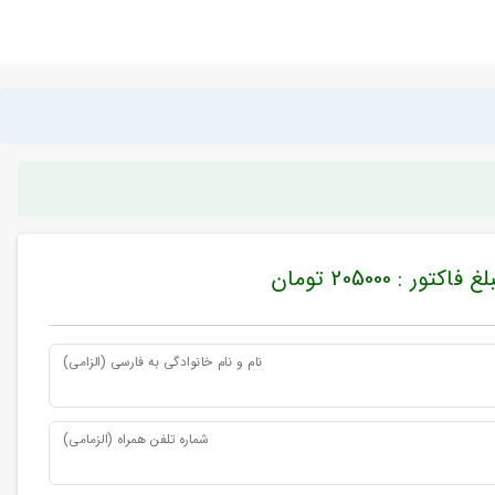
غ فاکتور : 205000 تومان
نام و نام خانوادگی به فارسی (الزامی)
شماره تلفن همراه (الزمامی)