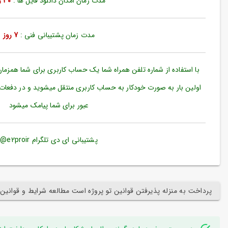
مدت زمان امکان دانلود فایل ها :
30 روز
ورود
به
حساب
کاربری
مدت زمان پشتیبانی فنی :
7 روز
ثبت
نام
با استفاده از شماره تلفن همراه شما یک حساب کاربری برای شما همزما
بازیابی
اولین بار به صورت خودکار به حساب کاربری منتقل میشوید و در دفعات
رمز
عبور برای شما پیامک میشود
عبور
علاقه
مندی
پشتیبانی ای دی تلگرام e2proir@
ها
پرداخت به منزله پذیرفتن قوانین تو پروژه است مطالعه شرایط و قوانین