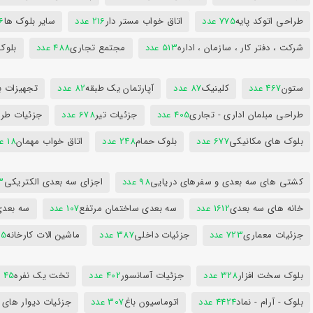
طراحی اتوکد پایه
775 عدد
اتاق خواب مستر دار
216 عدد
سایر بلوک ها
96
شرکت ، دفتر کار ، سازمان ، اداره
513 عدد
مجتمع تجاری
488 عدد
بلوک
ستون
467 عدد
کلینیک
87 عدد
آپارتمان یک طبقه
82 عدد
تجهیزات ب
طراحی مبلمان اداری - تجاری
405 عدد
جزئیات تیر
678 عدد
جزئیات طرا
بلوک های مکانیکی
677 عدد
بلوک حمام
248 عدد
اتاق خواب مهمان
18 عدد
کشتی های سه بعدی و سفرهای دریایی
98 عدد
اجزای سه بعدی الکتریکی
53
خانه های سه بعدی
1612 عدد
سه بعدی ساختمان مرتفع
107 عدد
سه بعد
جزئیات معماری
723 عدد
جزئیات داخلی
387 عدد
ماشین الات کارخانه
385
بلوک سخت افزار
328 عدد
جزئیات آسانسور
402 عدد
تخت یک نفره
45 عدد
بلوک - آرام - نماد
4424 عدد
اتوماسیون باغ
307 عدد
جزئیات دیوار های