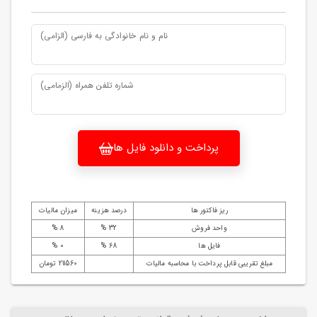
نام و نام خانوادگی به فارسی (الزامی)
شماره تلفن همراه (الزمامی)
پرداخت و دانلود فایل ها
ریز فاکتور ها
درصد هزینه
میزان مالیات
واحد فروش
32 %
8 %
فایل ها
68 %
0 %
مبلغ تقریبی قابل پرداخت با محاسبه مالیات
211560 تومان