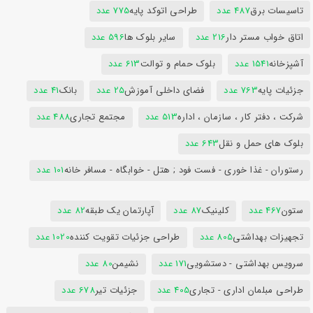
تاسیسات برق
487 عدد
طراحی اتوکد پایه
775 عدد
اتاق خواب مستر دار
216 عدد
سایر بلوک ها
596 عدد
آشپزخانه
1541 عدد
بلوک حمام و توالت
613 عدد
جزئیات پایه
763 عدد
فضای داخلی آموزش
25 عدد
بانک
41 عدد
شرکت ، دفتر کار ، سازمان ، اداره
513 عدد
مجتمع تجاری
488 عدد
بلوک های حمل و نقل
643 عدد
رستوران - غذا خوری - فست فود ; هتل - خوابگاه - مسافر خانه
101 عدد
ستون
467 عدد
کلینیک
87 عدد
آپارتمان یک طبقه
82 عدد
تجهیزات بهداشتی
805 عدد
طراحی جزئیات تقویت کننده
1020 عدد
سرویس بهداشتی - دستشویی
171 عدد
نشیمن
80 عدد
طراحی مبلمان اداری - تجاری
405 عدد
جزئیات تیر
678 عدد