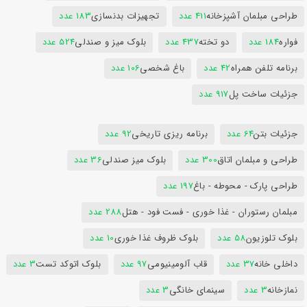
طراحی مبلمان آشپزخانه
411 عدد
تجهیزات بدنسازی
183 عدد
فواره
184 عدد
دو تخته
437 عدد
بلوک میز و صندلی
524 عدد
برنامه تلفن همراه
42 عدد
باغ شخصی
106 عدد
جزئیات ساخت پل
917 عدد
جزئیات بتن
64 عدد
برنامه ریزی تاریخی
92 عدد
طراحی و مبلمان اتاق
300 عدد
بلوک میز صندلی
36 عدد
طراحی پارک - محوطه - باغ
197 عدد
مبلمان رستوران - غذا خوری - فست فود - هتل
288 عدد
بلوک تلوزیون
58 عدد
بلوک ظروف غذا خوری
10 عدد
داخلی خانه
37 عدد
قاب آلومینیومی
97 عدد
بلوک اتوکد تست
3 عدد
نمازخانه
3 عدد
سینمای خانگی
3 عدد