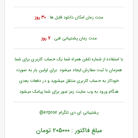
ورود
به
حساب
مدت زمان امکان دانلود فایل ها :
30 روز
کاربری
ثبت
مدت زمان پشتیبانی فنی :
7 روز
نام
بازیابی
رمز
با استفاده از شماره تلفن همراه شما یک حساب کاربری برای شما
عبور
همزمان با ثبت سفارش ایجاد میشود .برای اولین بار به صورت
علاقه
خودکار به حساب کاربری منتقل میشوید و در دفعات بعدی
مندی
ها
هنگام ورود به وب سایت رمز عبور برای شما پیامک میشود
پشتیبانی ای دی تلگرام e2proir@
مبلغ فاکتور : 205000 تومان