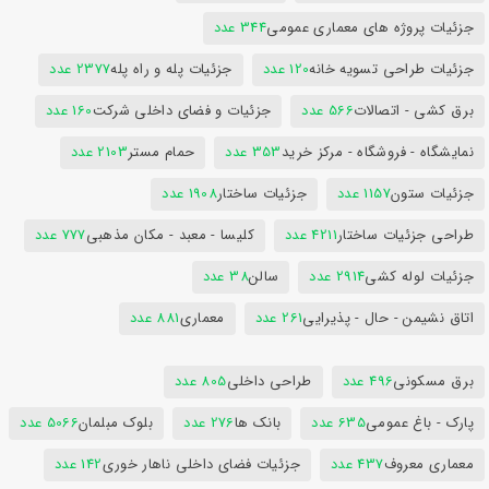
جزئیات پروژه های معماری عمومی
344 عدد
جزئیات طراحی تسویه خانه
120 عدد
جزئیات پله و راه پله
2377 عدد
برق کشی - اتصالات
566 عدد
جزئیات و فضای داخلی شرکت
160 عدد
نمایشگاه - فروشگاه - مرکز خرید
353 عدد
حمام مستر
2103 عدد
جزئیات ستون
1157 عدد
جزئیات ساختار
1908 عدد
طراحی جزئیات ساختار
4211 عدد
کلیسا - معبد - مکان مذهبی
777 عدد
جزئیات لوله کشی
2914 عدد
سالن
38 عدد
اتاق نشیمن - حال - پذیرایی
261 عدد
معماری
881 عدد
برق مسکونی
496 عدد
طراحی داخلی
805 عدد
پارک - باغ عمومی
635 عدد
بانک ها
276 عدد
بلوک مبلمان
5066 عدد
معماری معروف
437 عدد
جزئیات فضای داخلی ناهار خوری
142 عدد