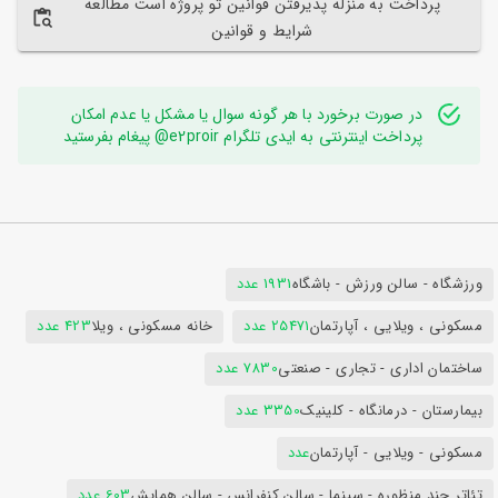
پرداخت به منزله پذیرفتن قوانین تو پروژه است مطالعه
شرایط و قوانین
در صورت برخورد با هر گونه سوال یا مشکل یا عدم امکان
پرداخت اینترنتی به ایدی تلگرام e2proir@ پیغام بفرستید
ورزشگاه - سالن ورزش - باشگاه
1931 عدد
مسکونی ، ویلایی ، آپارتمان
25471 عدد
خانه مسکونی ، ویلا
423 عدد
ساختمان اداری - تجاری - صنعتی
7830 عدد
بیمارستان - درمانگاه - کلینیک
3350 عدد
مسکونی - ویلایی - آپارتمان
عدد
تئاتر چند منظوره - سینما - سالن کنفرانس - سالن همایش
603 عدد