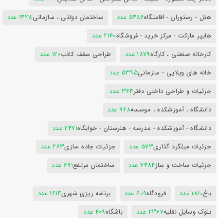
هتل - رستوران - اقامتگاه
5486 عدد
ساختمان دولتی ، سازمانی
1428 عدد
هایپر مارکت - مرکز خرید - فروشگاه
2140 عدد
کارخانه صنعتی ، کارگاه
1879 عدد
طراحی سقف کاذب
120 عدد
خانه های ویلایی - سازمانی
5395 عدد
جزئیات و طراحی داخلی دفتر
364 عدد
دانشگاه ، آموزشکده ، موسسه
928 عدد
دانشگاه - آموزشکده - مدرسه - هنرستان - خوابگاه
2471 عدد
جزئیات میلگرد گذاری
573 عدد
جزئیات جاده سازی
263 عدد
جزئیات ساخت و ساز
7484 عدد
ساختمان مرتفع
691 عدد
باغ
1810 عدد
فرودگاه
609 عدد
برنامه ریزی شهری
1614 عدد
بلوک وسایل نقلیه
2367 عدد
باشگاه
409 عدد