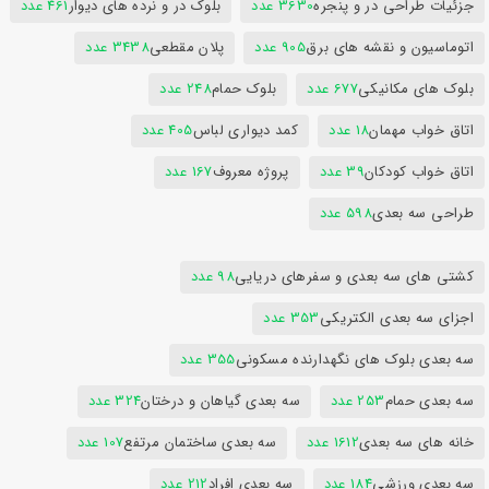
جزئیات طراحی در و پنجره
3630 عدد
بلوک در و نرده های دیوار
461 عدد
اتوماسیون و نقشه های برق
905 عدد
پلان مقطعی
3438 عدد
بلوک های مکانیکی
677 عدد
بلوک حمام
248 عدد
اتاق خواب مهمان
18 عدد
کمد دیواری لباس
405 عدد
اتاق خواب کودکان
39 عدد
پروژه معروف
167 عدد
طراحی سه بعدی
598 عدد
کشتی های سه بعدی و سفرهای دریایی
98 عدد
اجزای سه بعدی الکتریکی
353 عدد
سه بعدی بلوک های نگهدارنده مسکونی
355 عدد
سه بعدی حمام
253 عدد
سه بعدی گیاهان و درختان
324 عدد
خانه های سه بعدی
1612 عدد
سه بعدی ساختمان مرتفع
107 عدد
سه بعدی ورزشی
184 عدد
سه بعدی افراد
212 عدد