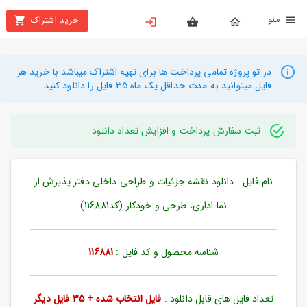
نو
خرید اشتراک
X
بستن
منو
محصولات
در تو پروژه تمامی پرداخت ها برای تهیه اشتراک میباشد با خرید هر
فایل میتوانید به مدت حداقل یک ماه 35 فایل را دانلود کنید
تهیه
اشتراک
ثبت سفارش پرداخت و افزایش تعداد دانلود
راهنما
نام فایل : دانلود نقشه جزئیات و طراحی داخلی دفتر پذیرش از
دانلود
خرید
نما اداری، طرحی و خودکار (کد116881)
ها
شناسه محصول و کد فایل :
116881
حساب
کاربری
تعداد فایل های قابل دانلود :
فایل انتخاب شده + 35 فایل دیگر