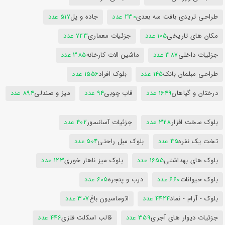
طراحی تریدی بافت سه بعدی
230 عدد
جاده و پل
517 عدد
مکان های تاریخی
105 عدد
جزئیات معماری
723 عدد
جزئیات داخلی
387 عدد
ماشین الات کارخانه
385 عدد
طراحی مبلمان بانک
145 عدد
بلوک افراد
1556 عدد
درختان و گیاهان
1649 عدد
قاب چوبی
94 عدد
میز و صندلی
894 عدد
بلوک سخت افزار
328 عدد
جزئیات آسانسور
402 عدد
تخت یک نفره
45 عدد
بلوک مبل راحتی
504 عدد
بلوک های بهداشتی
1655 عدد
بلوک میز ناهار خوری
123 عدد
بلوک حیوانات
660 عدد
درب و پنجره
605 عدد
بلوک - آرام - نماد
4424 عدد
اتوماسیون باغ
307 عدد
جزئیات دیوار های آجری
359 عدد
قالب اسکلت فلزی
446 عدد