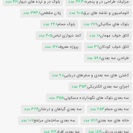
جزئیات طراحی در و پنجره
3630 عدد
بلوک در و نرده های دیوار
461 عدد
اتوماسیون و نقشه های برق
905 عدد
پلان مقطعی
3438 عدد
بلوک های مکانیکی
677 عدد
بلوک حمام
248 عدد
اتاق خواب مهمان
18 عدد
کمد دیواری لباس
405 عدد
اتاق خواب کودکان
39 عدد
پروژه معروف
167 عدد
طراحی سه بعدی
598 عدد
کشتی های سه بعدی و سفرهای دریایی
98 عدد
اجزای سه بعدی الکتریکی
353 عدد
سه بعدی بلوک های نگهدارنده مسکونی
355 عدد
سه بعدی حمام
253 عدد
سه بعدی گیاهان و درختان
324 عدد
خانه های سه بعدی
1612 عدد
سه بعدی ساختمان مرتفع
107 عدد
سه بعدی ورزشی
184 عدد
سه بعدی افراد
212 عدد