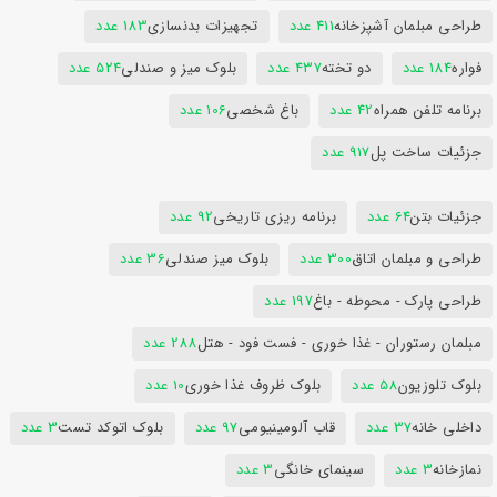
طراحی مبلمان آشپزخانه
411 عدد
تجهیزات بدنسازی
183 عدد
فواره
184 عدد
دو تخته
437 عدد
بلوک میز و صندلی
524 عدد
برنامه تلفن همراه
42 عدد
باغ شخصی
106 عدد
جزئیات ساخت پل
917 عدد
جزئیات بتن
64 عدد
برنامه ریزی تاریخی
92 عدد
طراحی و مبلمان اتاق
300 عدد
بلوک میز صندلی
36 عدد
طراحی پارک - محوطه - باغ
197 عدد
مبلمان رستوران - غذا خوری - فست فود - هتل
288 عدد
بلوک تلوزیون
58 عدد
بلوک ظروف غذا خوری
10 عدد
داخلی خانه
37 عدد
قاب آلومینیومی
97 عدد
بلوک اتوکد تست
3 عدد
نمازخانه
3 عدد
سینمای خانگی
3 عدد