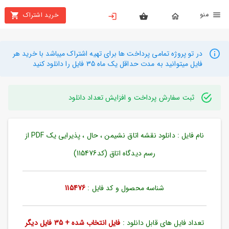
نو
خرید اشتراک
X
بستن
منو
محصولات
در تو پروژه تمامی پرداخت ها برای تهیه اشتراک میباشد با خرید هر
فایل میتوانید به مدت حداقل یک ماه 35 فایل را دانلود کنید
تهیه
اشتراک
ثبت سفارش پرداخت و افزایش تعداد دانلود
راهنما
نام فایل : دانلود نقشه اتاق نشیمن ، حال ، پذیرایی یک PDF از
دانلود
خرید
رسم دیدگاه اتاق (کد115476)
ها
شناسه محصول و کد فایل :
115476
حساب
کاربری
تعداد فایل های قابل دانلود :
فایل انتخاب شده + 35 فایل دیگر