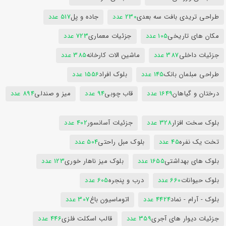
طراحی تریدی بافت سه بعدی
230 عدد
جاده و پل
517 عدد
مکان های تاریخی
105 عدد
جزئیات معماری
723 عدد
جزئیات داخلی
387 عدد
ماشین الات کارخانه
385 عدد
طراحی مبلمان بانک
145 عدد
بلوک افراد
1556 عدد
درختان و گیاهان
1649 عدد
قاب چوبی
94 عدد
میز و صندلی
894 عدد
بلوک سخت افزار
328 عدد
جزئیات آسانسور
402 عدد
تخت یک نفره
45 عدد
بلوک مبل راحتی
504 عدد
بلوک های بهداشتی
1655 عدد
بلوک میز ناهار خوری
123 عدد
بلوک حیوانات
660 عدد
درب و پنجره
605 عدد
بلوک - آرام - نماد
4424 عدد
اتوماسیون باغ
307 عدد
جزئیات دیوار های آجری
359 عدد
قالب اسکلت فلزی
446 عدد