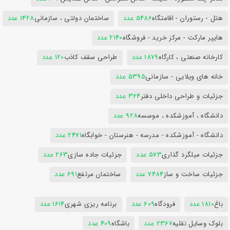
هتل - رستوران - اقامتگاه
5486 عدد
ساختمان دولتی ، سازمانی
1428 عدد
هایپر مارکت - مرکز خرید - فروشگاه
2140 عدد
کارخانه صنعتی ، کارگاه
1879 عدد
طراحی سقف کاذب
120 عدد
خانه های ویلایی - سازمانی
5395 عدد
جزئیات و طراحی داخلی دفتر
364 عدد
دانشگاه ، آموزشکده ، موسسه
928 عدد
دانشگاه - آموزشکده - مدرسه - هنرستان - خوابگاه
2471 عدد
جزئیات میلگرد گذاری
573 عدد
جزئیات جاده سازی
263 عدد
جزئیات ساخت و ساز
7484 عدد
ساختمان مرتفع
691 عدد
باغ
1810 عدد
فرودگاه
609 عدد
برنامه ریزی شهری
1614 عدد
بلوک وسایل نقلیه
2367 عدد
باشگاه
409 عدد