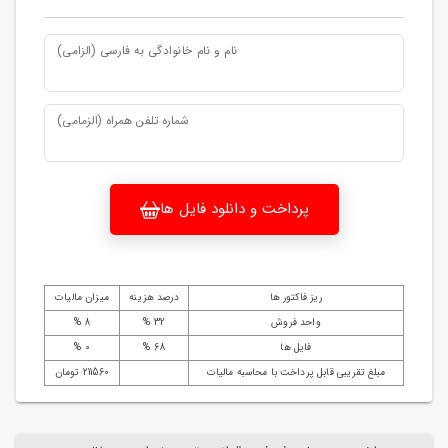
نام و نام خانوادگی به فارسی (الزامی)
شماره تلفن همراه (الزمامی)
پرداخت و دانلود فایل ها
ریز فاکتور ها
درصد هزینه
میزان مالیات
واحد فروش
32 %
8 %
فایل ها
68 %
0 %
مبلغ تقریبی قابل پرداخت با محاسبه مالیات
211560 تومان