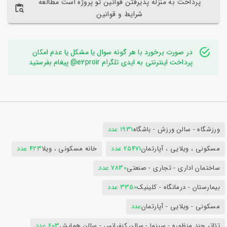
پرداخت به منزله پذیرفتن قوانین تو پروژه است مطالعه
شرایط و قوانین
در صورت برخورد با هر گونه سوال یا مشکل یا عدم امکان
پرداخت اینترنتی به ایدی تلگرام e2proir@ پیغام بفرستید
ورزشگاه - سالن ورزش - باشگاه
1931 عدد
مسکونی ، ویلایی ، آپارتمان
25471 عدد
خانه مسکونی ، ویلا
423 عدد
ساختمان اداری - تجاری - صنعتی
7830 عدد
بیمارستان - درمانگاه - کلینیک
3350 عدد
مسکونی - ویلایی - آپارتمان
عدد
تئاتر چند منظوره - سینما - سالن کنفرانس - سالن همایش
603 عدد