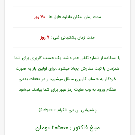
ورود
به
حساب
مدت زمان امکان دانلود فایل ها :
30 روز
کاربری
ثبت
مدت زمان پشتیبانی فنی :
7 روز
نام
بازیابی
رمز
با استفاده از شماره تلفن همراه شما یک حساب کاربری برای شما
عبور
همزمان با ثبت سفارش ایجاد میشود .برای اولین بار به صورت
علاقه
خودکار به حساب کاربری منتقل میشوید و در دفعات بعدی
مندی
ها
هنگام ورود به وب سایت رمز عبور برای شما پیامک میشود
پشتیبانی ای دی تلگرام e2proir@
مبلغ فاکتور : 205000 تومان