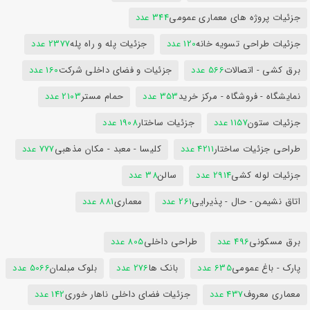
جزئیات پروژه های معماری عمومی
344 عدد
جزئیات طراحی تسویه خانه
120 عدد
جزئیات پله و راه پله
2377 عدد
برق کشی - اتصالات
566 عدد
جزئیات و فضای داخلی شرکت
160 عدد
نمایشگاه - فروشگاه - مرکز خرید
353 عدد
حمام مستر
2103 عدد
جزئیات ستون
1157 عدد
جزئیات ساختار
1908 عدد
طراحی جزئیات ساختار
4211 عدد
کلیسا - معبد - مکان مذهبی
777 عدد
جزئیات لوله کشی
2914 عدد
سالن
38 عدد
اتاق نشیمن - حال - پذیرایی
261 عدد
معماری
881 عدد
برق مسکونی
496 عدد
طراحی داخلی
805 عدد
پارک - باغ عمومی
635 عدد
بانک ها
276 عدد
بلوک مبلمان
5066 عدد
معماری معروف
437 عدد
جزئیات فضای داخلی ناهار خوری
142 عدد