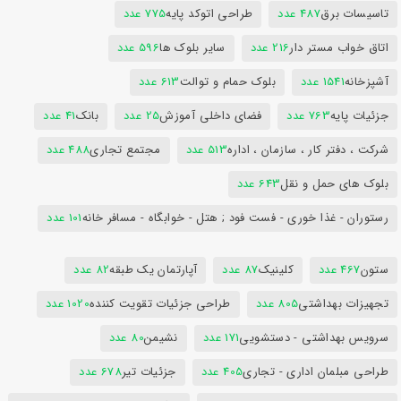
تاسیسات برق
487 عدد
طراحی اتوکد پایه
775 عدد
اتاق خواب مستر دار
216 عدد
سایر بلوک ها
596 عدد
آشپزخانه
1541 عدد
بلوک حمام و توالت
613 عدد
جزئیات پایه
763 عدد
فضای داخلی آموزش
25 عدد
بانک
41 عدد
شرکت ، دفتر کار ، سازمان ، اداره
513 عدد
مجتمع تجاری
488 عدد
بلوک های حمل و نقل
643 عدد
رستوران - غذا خوری - فست فود ; هتل - خوابگاه - مسافر خانه
101 عدد
ستون
467 عدد
کلینیک
87 عدد
آپارتمان یک طبقه
82 عدد
تجهیزات بهداشتی
805 عدد
طراحی جزئیات تقویت کننده
1020 عدد
سرویس بهداشتی - دستشویی
171 عدد
نشیمن
80 عدد
طراحی مبلمان اداری - تجاری
405 عدد
جزئیات تیر
678 عدد