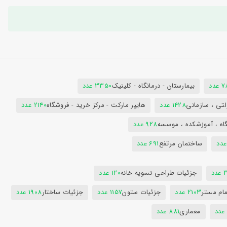
دد
بیمارستان - درمانگاه - کلینیک
3350 عدد
تی ، سازمانی
1428 عدد
هایپر مارکت - مرکز خرید - فروشگاه
2140 عدد
اه ، آموزشکده ، موسسه
928 عدد
ساختمان مرتفع
691 عدد
دد
جزئیات طراحی تسویه خانه
120 عدد
ام مستر
2103 عدد
جزئیات ستون
1157 عدد
جزئیات ساختار
1908 عدد
معماری
881 عدد