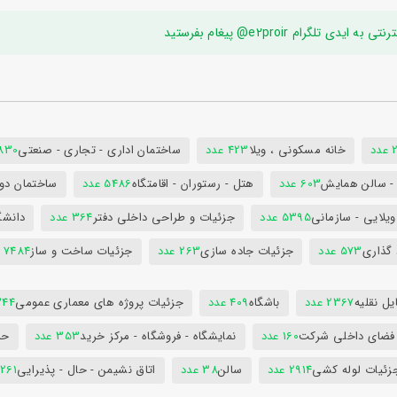
ام e2proir@ پیغام بفرستید
د
خانه مسکونی ، ویلا
423 عدد
ساختمان اداری - تجاری - صنعتی
7830 ع
س - سالن همایش
603 عدد
هتل - رستوران - اقامتگاه
5486 عدد
ساختمان دول
ویلایی - سازمانی
5395 عدد
جزئیات و طراحی داخلی دفتر
364 عدد
دانشگ
 گذاری
573 عدد
جزئیات جاده سازی
263 عدد
جزئیات ساخت و ساز
7484 عدد
ل نقلیه
2367 عدد
باشگاه
409 عدد
جزئیات پروژه های معماری عمومی
344 ع
 فضای داخلی شرکت
160 عدد
نمایشگاه - فروشگاه - مرکز خرید
353 عدد
حم
زئیات لوله کشی
2914 عدد
سالن
38 عدد
اتاق نشیمن - حال - پذیرایی
261 عدد