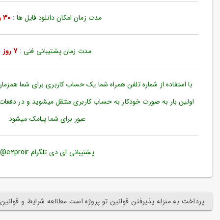
ورود
به
مدت زمان امکان دانلود فایل ها :
30 روز
حساب
کاربری
مدت زمان پشتیبانی فنی :
7 روز
ثبت
نام
بازیابی
با استفاده از شماره تلفن همراه شما یک حساب کاربری برای شما همزما
رمز
اولین بار به صورت خودکار به حساب کاربری منتقل میشوید و در دفعات
عبور
عبور برای شما پیامک میشود
علاقه
مندی
ها
پشتیبانی ای دی تلگرام e2proir@
پرداخت به منزله پذیرفتن قوانین تو پروژه است مطالعه شرایط و قوانین