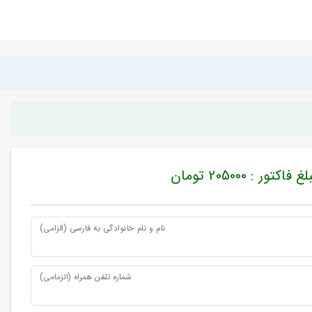
غ فاکتور : 205000 تومان
نام و نام خانوادگی به فارسی (الزامی)
شماره تلفن همراه (الزمامی)