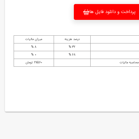
پرداخت و دانلود فایل ها
درصد هزینه
میزان مالیات
8 %
32 %
0 %
68 %
محاسبه مالیات
211560 تومان