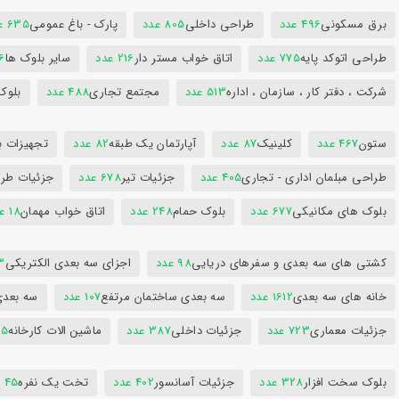
برق مسکونی
496 عدد
طراحی داخلی
805 عدد
پارک - باغ عمومی
635 عدد
طراحی اتوکد پایه
775 عدد
اتاق خواب مستر دار
216 عدد
سایر بلوک ها
96
شرکت ، دفتر کار ، سازمان ، اداره
513 عدد
مجتمع تجاری
488 عدد
بلوک
ستون
467 عدد
کلینیک
87 عدد
آپارتمان یک طبقه
82 عدد
تجهیزات ب
طراحی مبلمان اداری - تجاری
405 عدد
جزئیات تیر
678 عدد
جزئیات طرا
بلوک های مکانیکی
677 عدد
بلوک حمام
248 عدد
اتاق خواب مهمان
18 عدد
کشتی های سه بعدی و سفرهای دریایی
98 عدد
اجزای سه بعدی الکتریکی
53
خانه های سه بعدی
1612 عدد
سه بعدی ساختمان مرتفع
107 عدد
سه بعد
جزئیات معماری
723 عدد
جزئیات داخلی
387 عدد
ماشین الات کارخانه
385
بلوک سخت افزار
328 عدد
جزئیات آسانسور
402 عدد
تخت یک نفره
45 عدد