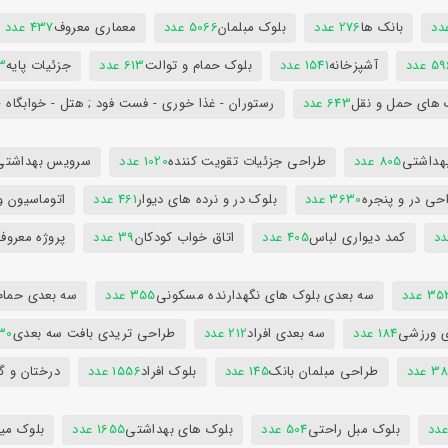
بانک ها
276 عدد
بلوک مبلمان
5066 عدد
معماری معروف
437 عدد
5 عدد
آشپزخانه
1541 عدد
بلوک حمام و توالت
613 عدد
جزئیات پایه
63
 های حمل و نقل
643 عدد
رستوران - غذا خوری - فست فود ; هتل - خوابگاه -
هداشتی
805 عدد
طراحی جزئیات تقویت کننده
1020 عدد
سرویس بهداشتی
حی در و پنجره
3630 عدد
بلوک در و نرده های دیوار
461 عدد
اتوماسیون و
کمد دیواری لباس
405 عدد
اتاق خواب کودکان
39 عدد
پروژه معروف
3 عدد
سه بعدی بلوک های نگهدارنده مسکونی
355 عدد
سه بعدی حمام
ی ورزشی
184 عدد
سه بعدی افراد
212 عدد
طراحی تریدی بافت سه بعدی
230 
 عدد
طراحی مبلمان بانک
145 عدد
بلوک افراد
1556 عدد
درختان و گ
بلوک مبل راحتی
504 عدد
بلوک های بهداشتی
1655 عدد
بلوک میز