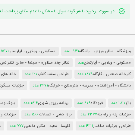
در صورت برخورد با هر گونه سوال یا مشکل یا عدم امکان پرداخت اینترنتی به ایدی تلگر
ورزشگاه - سالن ورزش - باشگاه
1931 عدد
مسکونی ، ویلایی ، آپارتمان
25471 عد
مسکونی - ویلایی - آپارتمان
عدد
تئاتر چند منظوره - سینما - سالن کنفران
کارخانه صنعتی ، کارگاه
1879 عدد
طراحی سقف کاذب
120 عدد
خانه های 
دانشگاه - آموزشکده - مدرسه - هنرستان - خوابگاه
2471 عدد
جزئیات میلگرد
باغ
1810 عدد
فرودگاه
609 عدد
برنامه ریزی شهری
1614 عدد
بلوک وسای
جزئیات پله و راه پله
2377 عدد
برق کشی - اتصالات
566 عدد
جزئیات و
طراحی جزئیات ساختار
4211 عدد
کلیسا - معبد - مکان مذهبی
777 عدد
ج