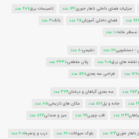
جزئیات فضای داخلی ناهار خوری
142 عدد
تاسیسات برق
487 عدد
7 عدد
فضای داخلی آموزش
25 عدد
بانک
41 عدد
 مسافر خانه
101 عدد
 - دستشویی
171 عدد
نشیمن
80 عدد
 نقشه های برق
905 عدد
پلان مقطعی
3438 عدد
167 عدد
طراحی سه بعدی
598 عدد
253 عدد
سه بعدی گیاهان و درختان
324 عدد
عدد
جاده و پل
517 عدد
مکان های تاریخی
105 عدد
یاهان
1649 عدد
قاب چوبی
94 عدد
میز و صندلی
894 عدد
 ناهار خوری
123 عدد
بلوک حیوانات
660 عدد
درب و پنجره
605 عدد