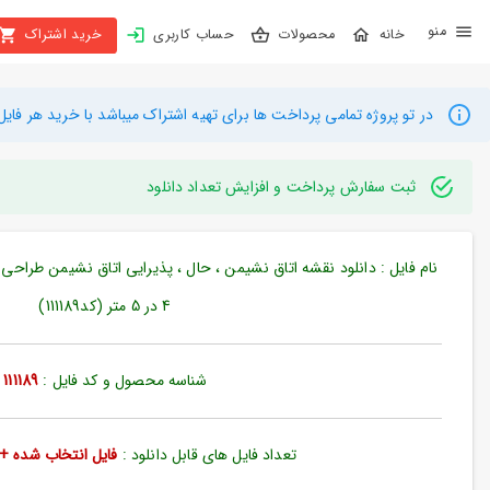
X
محصولات
حساب کاربری
خرید اشتراک
بستن
منو
محصولات
در تو پروژه تمامی پرداخت ها برای تهیه اشتراک میباشد با خرید هر فایل میتوانید به م
تهیه
اشتراک
ثبت سفارش پرداخت و افزایش تعداد دانلود
راهنما
نام فایل : دانلود نقشه اتاق نشیمن ، حال ، پذیرایی اتاق نشیمن طراح
دانلود
4 در 5 متر (کد111189)
خرید
ها
شناسه محصول و کد فایل :
111189
حساب
کاربری
تعداد فایل های قابل دانلود :
فایل انتخاب شده + 35 فایل دیگ