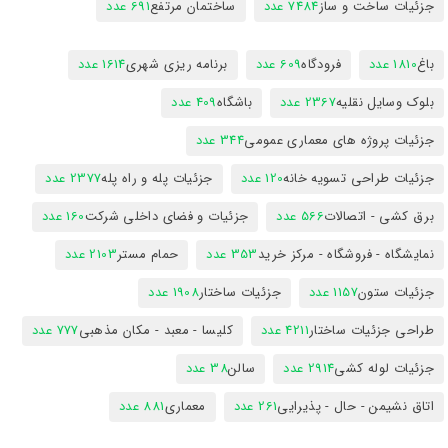
جزئیات ساخت و ساز
7484 عدد
ساختمان مرتفع
691 عدد
باغ
1810 عدد
فرودگاه
609 عدد
برنامه ریزی شهری
1614 عدد
بلوک وسایل نقلیه
2367 عدد
باشگاه
409 عدد
جزئیات پروژه های معماری عمومی
344 عدد
جزئیات طراحی تسویه خانه
120 عدد
جزئیات پله و راه پله
2377 عدد
برق کشی - اتصالات
566 عدد
جزئیات و فضای داخلی شرکت
160 عدد
نمایشگاه - فروشگاه - مرکز خرید
353 عدد
حمام مستر
2103 عدد
جزئیات ستون
1157 عدد
جزئیات ساختار
1908 عدد
طراحی جزئیات ساختار
4211 عدد
کلیسا - معبد - مکان مذهبی
777 عدد
جزئیات لوله کشی
2914 عدد
سالن
38 عدد
اتاق نشیمن - حال - پذیرایی
261 عدد
معماری
881 عدد