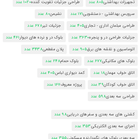
تجهیزات بهداشتی
805 عدد
طراحی جزئیات تقویت کننده
1020 عدد
سرویس بهداشتی - دستشویی
171 عدد
نشیمن
80 عدد
طراحی مبلمان اداری - تجاری
405 عدد
جزئیات تیر
678 عدد
جزئیات طراحی در و پنجره
3630 عدد
بلوک در و نرده های دیوار
461 عدد
اتوماسیون و نقشه های برق
905 عدد
پلان مقطعی
3438 عدد
بلوک های مکانیکی
677 عدد
بلوک حمام
248 عدد
اتاق خواب مهمان
18 عدد
کمد دیواری لباس
405 عدد
اتاق خواب کودکان
39 عدد
پروژه معروف
167 عدد
طراحی سه بعدی
598 عدد
کشتی های سه بعدی و سفرهای دریایی
98 عدد
اجزای سه بعدی الکتریکی
353 عدد
سه بعدی بلوک های نگهدارنده مسکونی
355 عدد