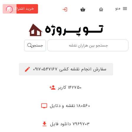
نو
خرید اشتراک
X
بستن
منو
محصولات
تهیه
جستجو
اشتراک
راهنما
سفارش انجام نقشه کشی 09170547167
دانلود
خرید
142750 کاربر
ها
180560 نقشه و دتایل
حساب
کاربری
7969703 دانلود فایل