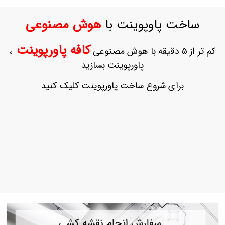
ورود
به
ساخت پاوپوینت با
هوش مصنوعی
حساب
کاربری
کافه پاورپوینت
کم تر از 5 دقیقه با هوش مصنوعی
،
ثبت
پاورپوینت بسازید
نام
بازیابی
برای شروع ساخت پاورپوینت کلیک کنید
رمز
عبور
علاقه
مندی
ها