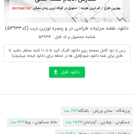
دانلود نقشه جزئیات طراحی در و پنجره توزین درب (کد53933)
شناسه محصول و کد فایل : 53933
پس از لود کامل صفحه روی دانلود کلیک کنید 5 تا 10 ثانیه منتظر باشید تا
فایل برای شما دانلود شود(فایل ها در لحظه برای دانلود ایجاد میشوند)
دانلود فایل
ورزشگاه - سالن ورزش - باشگاه
1931 عدد
مسکونی ، ویلایی ، آپارتمان
25471 عدد
خانه مسکونی ، ویلا
423 عدد
ساختمان اداری - تجاری - صنعتی
7830 عدد