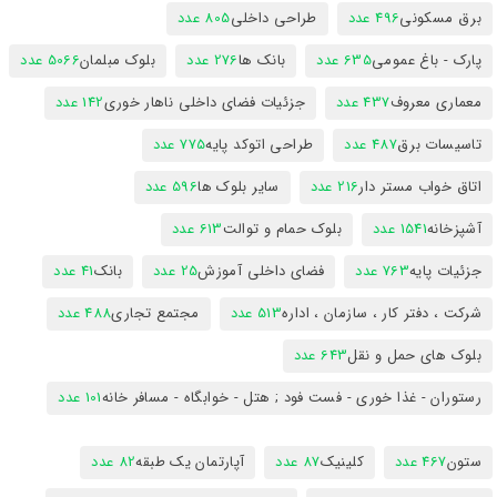
برق مسکونی
496 عدد
طراحی داخلی
805 عدد
پارک - باغ عمومی
635 عدد
بانک ها
276 عدد
بلوک مبلمان
5066 عدد
معماری معروف
437 عدد
جزئیات فضای داخلی ناهار خوری
142 عدد
تاسیسات برق
487 عدد
طراحی اتوکد پایه
775 عدد
اتاق خواب مستر دار
216 عدد
سایر بلوک ها
596 عدد
آشپزخانه
1541 عدد
بلوک حمام و توالت
613 عدد
جزئیات پایه
763 عدد
فضای داخلی آموزش
25 عدد
بانک
41 عدد
شرکت ، دفتر کار ، سازمان ، اداره
513 عدد
مجتمع تجاری
488 عدد
بلوک های حمل و نقل
643 عدد
رستوران - غذا خوری - فست فود ; هتل - خوابگاه - مسافر خانه
101 عدد
ستون
467 عدد
کلینیک
87 عدد
آپارتمان یک طبقه
82 عدد