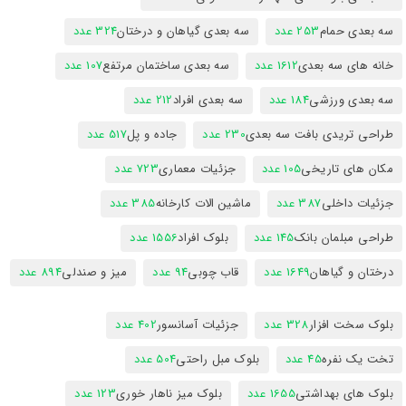
سه بعدی حمام
253 عدد
سه بعدی گیاهان و درختان
324 عدد
خانه های سه بعدی
1612 عدد
سه بعدی ساختمان مرتفع
107 عدد
سه بعدی ورزشی
184 عدد
سه بعدی افراد
212 عدد
طراحی تریدی بافت سه بعدی
230 عدد
جاده و پل
517 عدد
مکان های تاریخی
105 عدد
جزئیات معماری
723 عدد
جزئیات داخلی
387 عدد
ماشین الات کارخانه
385 عدد
طراحی مبلمان بانک
145 عدد
بلوک افراد
1556 عدد
درختان و گیاهان
1649 عدد
قاب چوبی
94 عدد
میز و صندلی
894 عدد
بلوک سخت افزار
328 عدد
جزئیات آسانسور
402 عدد
تخت یک نفره
45 عدد
بلوک مبل راحتی
504 عدد
بلوک های بهداشتی
1655 عدد
بلوک میز ناهار خوری
123 عدد