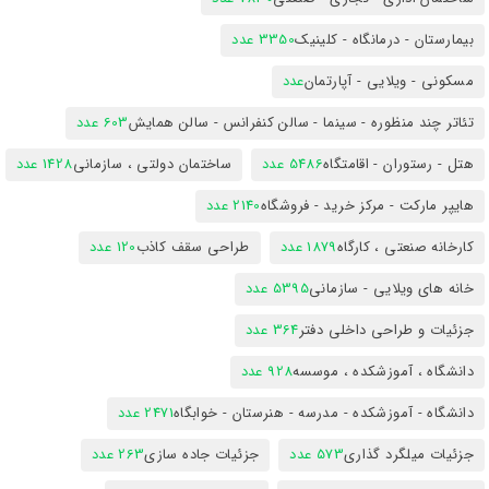
بیمارستان - درمانگاه - کلینیک
3350 عدد
مسکونی - ویلایی - آپارتمان
عدد
تئاتر چند منظوره - سینما - سالن کنفرانس - سالن همایش
603 عدد
هتل - رستوران - اقامتگاه
5486 عدد
ساختمان دولتی ، سازمانی
1428 عدد
هایپر مارکت - مرکز خرید - فروشگاه
2140 عدد
کارخانه صنعتی ، کارگاه
1879 عدد
طراحی سقف کاذب
120 عدد
خانه های ویلایی - سازمانی
5395 عدد
جزئیات و طراحی داخلی دفتر
364 عدد
دانشگاه ، آموزشکده ، موسسه
928 عدد
دانشگاه - آموزشکده - مدرسه - هنرستان - خوابگاه
2471 عدد
جزئیات میلگرد گذاری
573 عدد
جزئیات جاده سازی
263 عدد