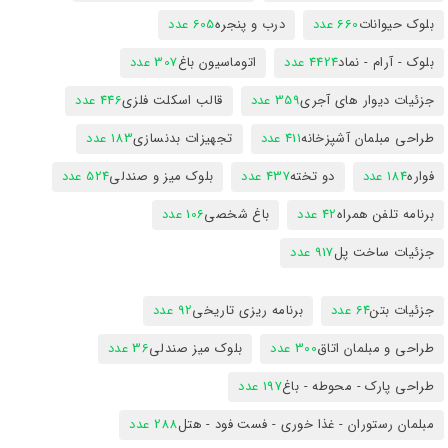
بلوک حیوانات
660 عدد
درب و پنجره
605 عدد
بلوک - آرام - نماد
4424 عدد
اتوماسیون باغ
307 عدد
جزئیات دیوار های آجری
359 عدد
قالب اسکلت فلزی
446 عدد
طراحی مبلمان آشپزخانه
411 عدد
تجهیزات بدنسازی
183 عدد
فواره
184 عدد
دو تخته
437 عدد
بلوک میز و صندلی
524 عدد
برنامه تلفن همراه
42 عدد
باغ شخصی
106 عدد
جزئیات ساخت پل
917 عدد
جزئیات بتن
64 عدد
برنامه ریزی تاریخی
92 عدد
طراحی و مبلمان اتاق
300 عدد
بلوک میز صندلی
36 عدد
طراحی پارک - محوطه - باغ
197 عدد
مبلمان رستوران - غذا خوری - فست فود - هتل
288 عدد