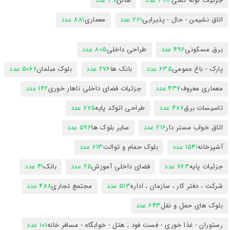
جزئیات لوله کشی
2914 عدد
سالن
38 عدد
اتاق نشیمن - حال - پذیرایی
261 عدد
معماری
881 عدد
برق مسکونی
496 عدد
طراحی داخلی
805 عدد
پارک - باغ عمومی
635 عدد
بانک ها
276 عدد
بلوک مبلمان
5066 عدد
معماری معروف
437 عدد
جزئیات فضای داخلی ناهار خوری
142 عدد
تاسیسات برق
487 عدد
طراحی اتوکد پایه
775 عدد
اتاق خواب مستر دار
216 عدد
سایر بلوک ها
596 عدد
آشپزخانه
1541 عدد
بلوک حمام و توالت
613 عدد
جزئیات پایه
763 عدد
فضای داخلی آموزش
25 عدد
بانک
41 عدد
شرکت ، دفتر کار ، سازمان ، اداره
513 عدد
مجتمع تجاری
488 عدد
بلوک های حمل و نقل
643 عدد
رستوران - غذا خوری - فست فود ; هتل - خوابگاه - مسافر خانه
101 عدد