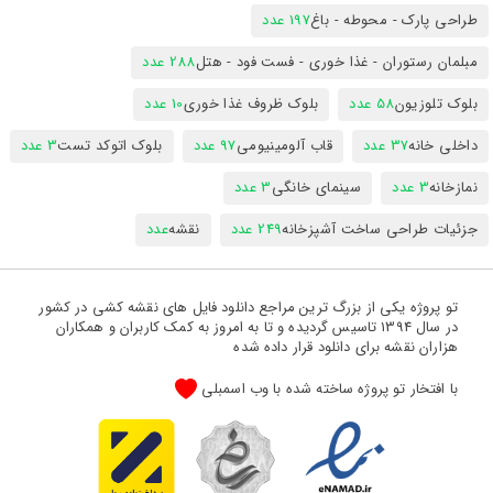
طراحی پارک - محوطه - باغ
197 عدد
مبلمان رستوران - غذا خوری - فست فود - هتل
288 عدد
بلوک تلوزیون
58 عدد
بلوک ظروف غذا خوری
10 عدد
داخلی خانه
37 عدد
قاب آلومینیومی
97 عدد
بلوک اتوکد تست
3 عدد
نمازخانه
3 عدد
سینمای خانگی
3 عدد
جزئیات طراحی ساخت آشپزخانه
249 عدد
نقشه
عدد
تو پروژه یکی از بزرگ ترین مراجع دانلود فایل های نقشه کشی در کشور
در سال 1394 تاسیس گردیده و تا به امروز به کمک کاربران و همکاران
هزاران نقشه برای دانلود قرار داده شده
با افتخار تو پروژه ساخته شده با وب اسمبلی