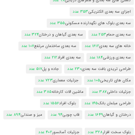
کشتی های سه بعدی و سفرهای دریایی
98 عدد
اجزای سه بعدی الکتریکی
353 عدد
سه بعدی بلوک های نگهدارنده مسکونی
355 عدد
سه بعدی حمام
253 عدد
سه بعدی گیاهان و درختان
324 عدد
خانه های سه بعدی
1612 عدد
سه بعدی ساختمان مرتفع
107 عدد
سه بعدی ورزشی
184 عدد
سه بعدی افراد
212 عدد
طراحی تریدی بافت سه بعدی
230 عدد
جاده و پل
517 عدد
مکان های تاریخی
105 عدد
جزئیات معماری
723 عدد
جزئیات داخلی
387 عدد
ماشین الات کارخانه
385 عدد
طراحی مبلمان بانک
145 عدد
بلوک افراد
1556 عدد
درختان و گیاهان
1649 عدد
قاب چوبی
94 عدد
میز و صندلی
894 عدد
بلوک سخت افزار
328 عدد
جزئیات آسانسور
402 عدد