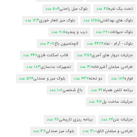
تخت یک نفره
45 عدد
بلوک مبل راحتی
504 عدد
بلوک های بهداشتی
1655 عدد
بلوک میز ناهار خوری
123 عدد
بلوک حیوانات
660 عدد
درب و پنجره
605 عدد
بلوک - آرام - نماد
4424 عدد
اتوماسیون باغ
307 عدد
جزئیات دیوار های آجری
359 عدد
قالب اسکلت فلزی
446 عدد
طراحی مبلمان آشپزخانه
411 عدد
تجهیزات بدنسازی
183 عدد
فواره
184 عدد
دو تخته
437 عدد
بلوک میز و صندلی
524 عدد
برنامه تلفن همراه
42 عدد
باغ شخصی
106 عدد
جزئیات ساخت پل
917 عدد
جزئیات بتن
64 عدد
برنامه ریزی تاریخی
92 عدد
طراحی و مبلمان اتاق
300 عدد
بلوک میز صندلی
36 عدد