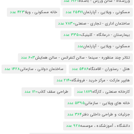
ورزشگاه - سالن ورزش - باشگاه
1931 عدد
مسکونی ، ویلایی ، آپارتمان
25471 عدد
خانه مسکونی ، ویلا
423 عدد
ساختمان اداری - تجاری - صنعتی
7830 عدد
بیمارستان - درمانگاه - کلینیک
3350 عدد
مسکونی - ویلایی - آپارتمان
عدد
تئاتر چند منظوره - سینما - سالن کنفرانس - سالن همایش
603 عدد
هتل - رستوران - اقامتگاه
5486 عدد
ساختمان دولتی ، سازمانی
1428 عدد
هایپر مارکت - مرکز خرید - فروشگاه
2140 عدد
کارخانه صنعتی ، کارگاه
1879 عدد
طراحی سقف کاذب
120 عدد
خانه های ویلایی - سازمانی
5395 عدد
جزئیات و طراحی داخلی دفتر
364 عدد
دانشگاه ، آموزشکده ، موسسه
928 عدد