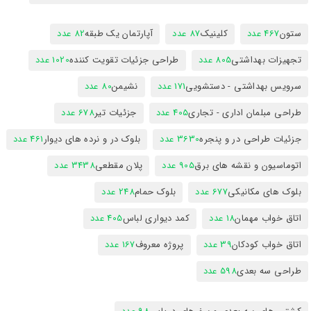
ستون
467 عدد
کلینیک
87 عدد
آپارتمان یک طبقه
82 عدد
تجهیزات بهداشتی
805 عدد
طراحی جزئیات تقویت کننده
1020 عدد
سرویس بهداشتی - دستشویی
171 عدد
نشیمن
80 عدد
طراحی مبلمان اداری - تجاری
405 عدد
جزئیات تیر
678 عدد
جزئیات طراحی در و پنجره
3630 عدد
بلوک در و نرده های دیوار
461 عدد
اتوماسیون و نقشه های برق
905 عدد
پلان مقطعی
3438 عدد
بلوک های مکانیکی
677 عدد
بلوک حمام
248 عدد
اتاق خواب مهمان
18 عدد
کمد دیواری لباس
405 عدد
اتاق خواب کودکان
39 عدد
پروژه معروف
167 عدد
طراحی سه بعدی
598 عدد