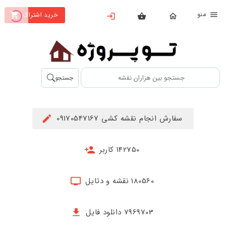
نو
خرید اشتراک
X
بستن
منو
محصولات
تهیه
جستجو
اشتراک
راهنما
سفارش انجام نقشه کشی 09170547167
دانلود
خرید
142750 کاربر
ها
180560 نقشه و دتایل
حساب
کاربری
7969703 دانلود فایل