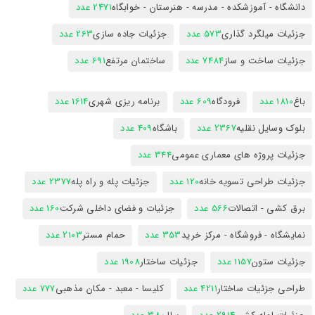
دانشگاه - آموزشکده - مدرسه - هنرستان - خوابگاه
2471 عدد
جزئیات میلگرد گذاری
573 عدد
جزئیات جاده سازی
263 عدد
جزئیات ساخت و ساز
7484 عدد
ساختمان مرتفع
691 عدد
باغ
1810 عدد
فرودگاه
609 عدد
برنامه ریزی شهری
1614 عدد
بلوک وسایل نقلیه
2367 عدد
باشگاه
409 عدد
جزئیات پروژه های معماری عمومی
344 عدد
جزئیات طراحی تسویه خانه
120 عدد
جزئیات پله و راه پله
2377 عدد
برق کشی - اتصالات
566 عدد
جزئیات و فضای داخلی شرکت
160 عدد
نمایشگاه - فروشگاه - مرکز خرید
353 عدد
حمام مستر
2103 عدد
جزئیات ستون
1157 عدد
جزئیات ساختار
1908 عدد
طراحی جزئیات ساختار
4211 عدد
کلیسا - معبد - مکان مذهبی
777 عدد