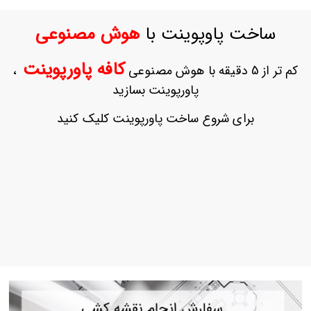
ورود
به
ساخت پاوپوینت با
هوش مصنوعی
حساب
کاربری
کافه پاورپوینت
کم تر از 5 دقیقه با هوش مصنوعی
،
ثبت
پاورپوینت بسازید
نام
بازیابی
برای شروع ساخت پاورپوینت کلیک کنید
رمز
عبور
علاقه
مندی
ها