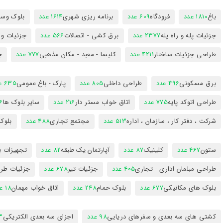
باغ
1810 عدد
فرودگاه
609 عدد
برنامه ریزی شهری
1614 عدد
بلوک وسای
جزئیات پله و راه پله
2377 عدد
برق کشی - اتصالات
566 عدد
جزئیات و
طراحی جزئیات ساختار
4211 عدد
کلیسا - معبد - مکان مذهبی
777 عدد
ج
برق مسکونی
496 عدد
طراحی داخلی
805 عدد
پارک - باغ عمومی
635 عدد
طراحی اتوکد پایه
775 عدد
اتاق خواب مستر دار
216 عدد
سایر بلوک ها
96
شرکت ، دفتر کار ، سازمان ، اداره
513 عدد
مجتمع تجاری
488 عدد
بلوک
ستون
467 عدد
کلینیک
87 عدد
آپارتمان یک طبقه
82 عدد
تجهیزات ب
طراحی مبلمان اداری - تجاری
405 عدد
جزئیات تیر
678 عدد
جزئیات طرا
بلوک های مکانیکی
677 عدد
بلوک حمام
248 عدد
اتاق خواب مهمان
18 عدد
کشتی های سه بعدی و سفرهای دریایی
98 عدد
اجزای سه بعدی الکتریکی
53