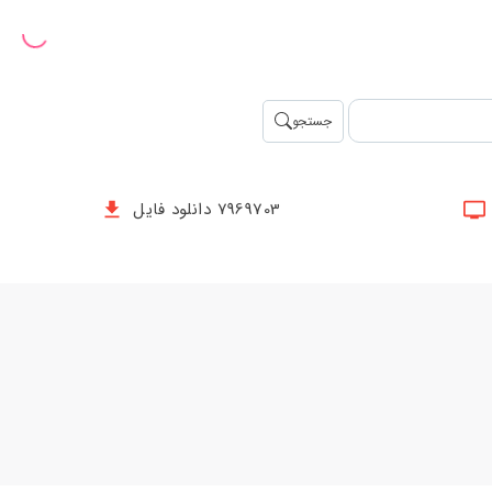
جستجو
7969703 دانلود فایل