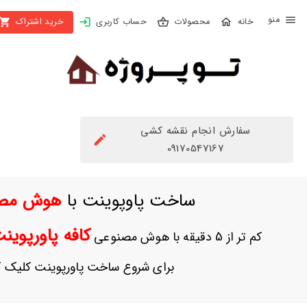
X
محصولات
حساب کاربری
خرید اشتراک
بستن
منو
محصولات
تهیه
اشتراک
سفارش انجام نقشه کشی
راهنما
09170547167
دانلود
ساخت پاوپوینت با
هوش مص
خرید
ها
کافه پاورپوی
کم تر از 5 دقیقه با هوش مصنوعی
حساب
برای شروع ساخت پاورپوینت کلیک ک
کاربری