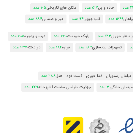
عدد
جاده و پل
517 عدد
مکان های تاریخی
105 عدد
یاهان
1649 عدد
قاب چوبی
94 عدد
میز و صندلی
894 عدد
 ناهار خوری
123 عدد
بلوک حیوانات
660 عدد
درب و پنجره
605 عدد
تجهیزات بدنسازی
183 عدد
فواره
184 عدد
دو تخته
437 عدد
مبلمان رستوران - غذا خوری - فست فود - هتل
288 عدد
ینمای خانگی
3 عدد
جزئیات طراحی ساخت آشپزخانه
249 عدد