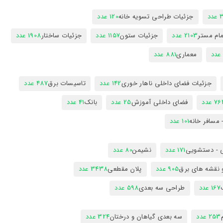
دد
جزئیات طراحی تسویه خانه
120 عدد
ام مستر
2103 عدد
جزئیات ستون
1157 عدد
جزئیات ساختار
1908 عدد
معماری
881 عدد
جزئیات فضای داخلی ناهار خوری
142 عدد
تاسیسات برق
487 عدد
7 عدد
فضای داخلی آموزش
25 عدد
بانک
41 عدد
 مسافر خانه
101 عدد
 - دستشویی
171 عدد
نشیمن
80 عدد
 نقشه های برق
905 عدد
پلان مقطعی
3438 عدد
167 عدد
طراحی سه بعدی
598 عدد
253 عدد
سه بعدی گیاهان و درختان
324 عدد