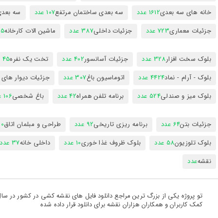
خانه های سه بعدی
1612 عدد
سه بعدی ساختمان مرتفع
107 عدد
سه بعد
جزئیات معماری
723 عدد
جزئیات داخلی
387 عدد
ماشین الات کارخانه
385
بلوک سخت افزار
328 عدد
جزئیات آسانسور
402 عدد
تخت یک نفره
45 عدد
بلوک - آرام - نماد
4424 عدد
اتوماسیون باغ
307 عدد
جزئیات دیوار های
بلوک میز و صندلی
524 عدد
برنامه تلفن همراه
42 عدد
باغ شخصی
106 عدد
جزئیات بتن
64 عدد
برنامه ریزی تاریخی
92 عدد
طراحی و مبلمان اتاق
300
بلوک تلوزیون
58 عدد
بلوک ظروف غذا خوری
10 عدد
داخلی خانه
37 عدد
نقشه
عدد
کمک کاربران و همکاران هزاران نقشه برای دانلود قرار داده شده