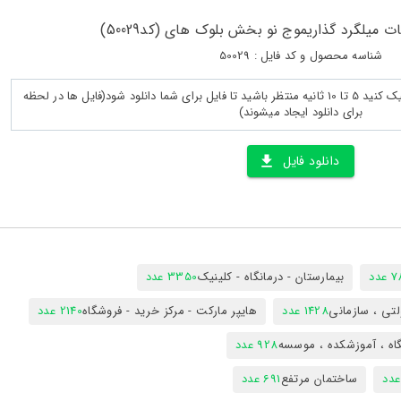
ت میلگرد گذاریموج نو بخش بلوک های (کد50029)
شناسه محصول و کد فایل : 50029
پس از لود کامل صفحه روی دانلود کلیک کنید 5 تا 10 ثانیه منتظر باشید تا فایل برای شما دانلود شود(فایل ها در لحظه
برای دانلود ایجاد میشوند)
دانلود فایل
دد
بیمارستان - درمانگاه - کلینیک
3350 عدد
تی ، سازمانی
1428 عدد
هایپر مارکت - مرکز خرید - فروشگاه
2140 عدد
اه ، آموزشکده ، موسسه
928 عدد
ساختمان مرتفع
691 عدد