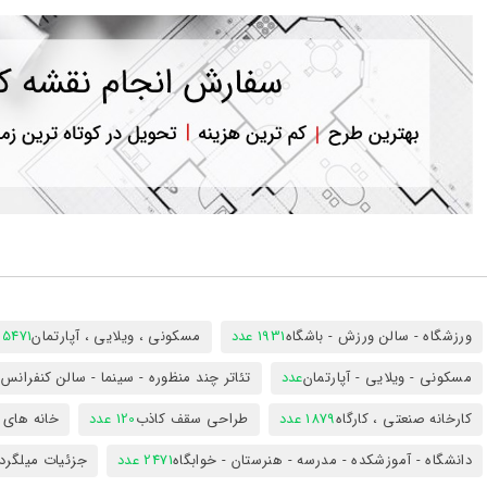
ورود
به
حساب
کاربری
ثبت
نام
بازیابی
رمز
عبور
علاقه
مندی
ها
ورزشگاه - سالن ورزش - باشگاه
1931 عدد
مسکونی ، ویلایی ، آپارتمان
25471 عد
مسکونی - ویلایی - آپارتمان
عدد
تئاتر چند منظوره - سینما - سالن کنفران
کارخانه صنعتی ، کارگاه
1879 عدد
طراحی سقف کاذب
120 عدد
خانه های 
دانشگاه - آموزشکده - مدرسه - هنرستان - خوابگاه
2471 عدد
جزئیات میلگرد