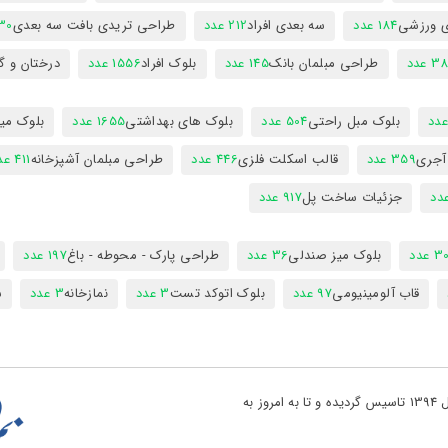
ی ورزشی
184 عدد
سه بعدی افراد
212 عدد
طراحی تریدی بافت سه بعدی
230 
 عدد
طراحی مبلمان بانک
145 عدد
بلوک افراد
1556 عدد
درختان و گ
بلوک مبل راحتی
504 عدد
بلوک های بهداشتی
1655 عدد
بلوک میز
 آجری
359 عدد
قالب اسکلت فلزی
446 عدد
طراحی مبلمان آشپزخانه
411 عدد
جزئیات ساخت پل
917 عدد
 عدد
بلوک میز صندلی
36 عدد
طراحی پارک - محوطه - باغ
197 عدد
قاب آلومینیومی
97 عدد
بلوک اتوکد تست
3 عدد
نمازخانه
3 عدد
س
تو پروژه یکی از بزرگ ترین مراجع دانلود فایل های نقشه کشی در کشور در سال 1394 تاسیس گردیده و تا به امروز به