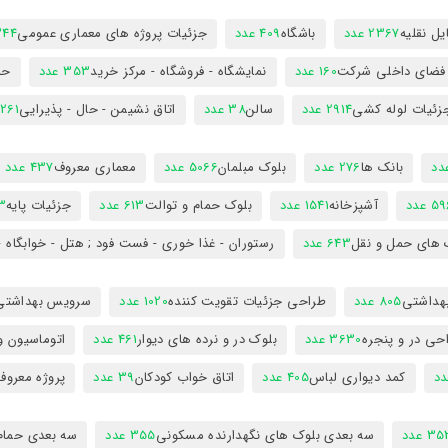
ل نقلیه
2367 عدد
باشگاه
409 عدد
جزئیات پروژه های معماری عمومی
344 ع
 فضای داخلی شرکت
160 عدد
نمایشگاه - فروشگاه - مرکز خرید
353 عدد
حم
زئیات لوله کشی
2914 عدد
سالن
38 عدد
اتاق نشیمن - حال - پذیرایی
261 عدد
بانک ها
276 عدد
بلوک مبلمان
5066 عدد
معماری معروف
437 عدد
5 عدد
آشپزخانه
1541 عدد
بلوک حمام و توالت
613 عدد
جزئیات پایه
63
 های حمل و نقل
643 عدد
رستوران - غذا خوری - فست فود ; هتل - خوابگاه -
هداشتی
805 عدد
طراحی جزئیات تقویت کننده
1020 عدد
سرویس بهداشتی
حی در و پنجره
3630 عدد
بلوک در و نرده های دیوار
461 عدد
اتوماسیون و
کمد دیواری لباس
405 عدد
اتاق خواب کودکان
39 عدد
پروژه معروف
3 عدد
سه بعدی بلوک های نگهدارنده مسکونی
355 عدد
سه بعدی حمام