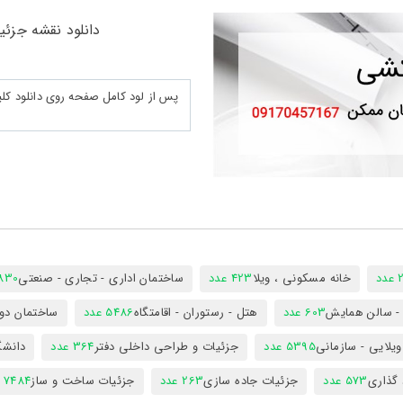
دانلود نقشه جزئیا
د
خانه مسکونی ، ویلا
423 عدد
ساختمان اداری - تجاری - صنعتی
7830 ع
س - سالن همایش
603 عدد
هتل - رستوران - اقامتگاه
5486 عدد
ساختمان دول
ویلایی - سازمانی
5395 عدد
جزئیات و طراحی داخلی دفتر
364 عدد
دانشگ
 گذاری
573 عدد
جزئیات جاده سازی
263 عدد
جزئیات ساخت و ساز
7484 عدد