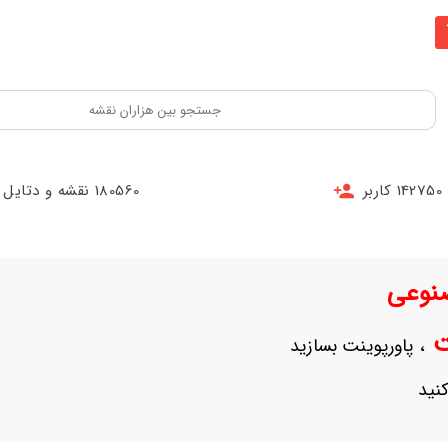
142750 کاربر
180560 نقشه و دتایل
نوعی
نت
، پاورپوینت بسازید
نید