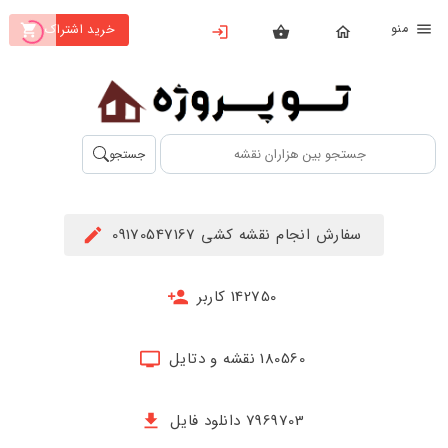
نو
خرید اشتراک
X
بستن
منو
محصولات
تهیه
جستجو
اشتراک
راهنما
سفارش انجام نقشه کشی 09170547167
دانلود
خرید
142750 کاربر
ها
180560 نقشه و دتایل
حساب
کاربری
7969703 دانلود فایل