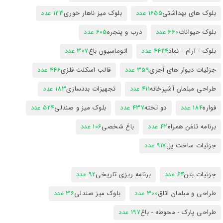
بلوک های بهداشتی
1655 عدد
بلوک میز ناهار خوری
123 عدد
بلوک حیوانات
660 عدد
درب و پنجره
605 عدد
بلوک - آرام - نماد
4424 عدد
اتوماسیون باغ
307 عدد
جزئیات دیوار های آجری
359 عدد
قالب اسکلت فلزی
446 عدد
طراحی مبلمان آشپزخانه
411 عدد
تجهیزات بدنسازی
183 عدد
فواره
184 عدد
دو تخته
437 عدد
بلوک میز و صندلی
524 عدد
برنامه تلفن همراه
42 عدد
باغ شخصی
106 عدد
جزئیات ساخت پل
917 عدد
جزئیات بتن
64 عدد
برنامه ریزی تاریخی
92 عدد
طراحی و مبلمان اتاق
300 عدد
بلوک میز صندلی
36 عدد
طراحی پارک - محوطه - باغ
197 عدد