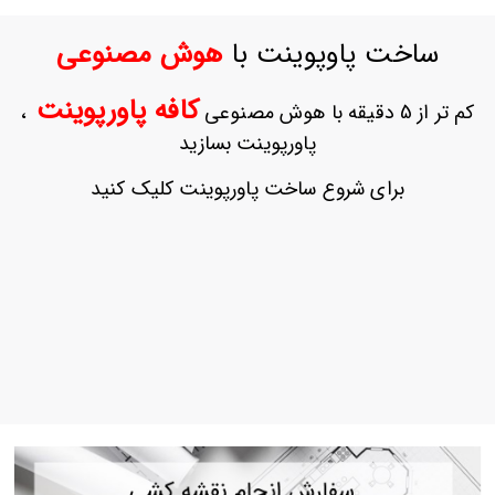
ورود
به
ساخت پاوپوینت با
هوش مصنوعی
حساب
کاربری
کافه پاورپوینت
کم تر از 5 دقیقه با هوش مصنوعی
،
ثبت
پاورپوینت بسازید
نام
بازیابی
برای شروع ساخت پاورپوینت کلیک کنید
رمز
عبور
علاقه
مندی
ها