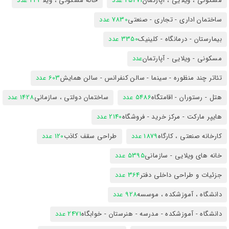
مسکونی ، ویلایی ، آپارتمان
25471 عدد
خانه مسکونی ، ویلا
423 عدد
ساختمان اداری - تجاری - صنعتی
7830 عدد
بیمارستان - درمانگاه - کلینیک
3350 عدد
مسکونی - ویلایی - آپارتمان
عدد
تئاتر چند منظوره - سینما - سالن کنفرانس - سالن همایش
603 عدد
هتل - رستوران - اقامتگاه
5486 عدد
ساختمان دولتی ، سازمانی
1428 عدد
هایپر مارکت - مرکز خرید - فروشگاه
2140 عدد
کارخانه صنعتی ، کارگاه
1879 عدد
طراحی سقف کاذب
120 عدد
خانه های ویلایی - سازمانی
5395 عدد
جزئیات و طراحی داخلی دفتر
364 عدد
دانشگاه ، آموزشکده ، موسسه
928 عدد
دانشگاه - آموزشکده - مدرسه - هنرستان - خوابگاه
2471 عدد