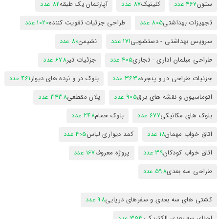
ستون
467 عدد
کلینیک
87 عدد
آپارتمان یک طبقه
82 عدد
تجهیزات بهداشتی
805 عدد
طراحی جزئیات تقویت کننده
1020 عدد
سرویس بهداشتی - دستشویی
171 عدد
نشیمن
80 عدد
طراحی مبلمان اداری - تجاری
405 عدد
جزئیات تیر
678 عدد
جزئیات طراحی در و پنجره
3630 عدد
بلوک در و نرده های دیوار
461 عدد
اتوماسیون و نقشه های برق
905 عدد
پلان مقطعی
3438 عدد
بلوک های مکانیکی
677 عدد
بلوک حمام
248 عدد
اتاق خواب مهمان
18 عدد
کمد دیواری لباس
405 عدد
اتاق خواب کودکان
39 عدد
پروژه معروف
167 عدد
طراحی سه بعدی
598 عدد
کشتی های سه بعدی و سفرهای دریایی
98 عدد
اجزای سه بعدی الکتریکی
353 عدد