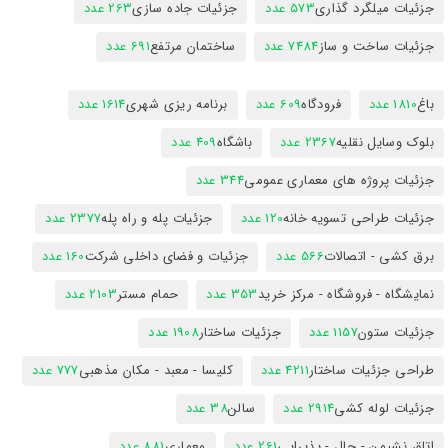
جزئیات میلگرد گذاری
573 عدد
جزئیات جاده سازی
263 عدد
جزئیات ساخت و ساز
7484 عدد
ساختمان مرتفع
691 عدد
باغ
1810 عدد
فرودگاه
609 عدد
برنامه ریزی شهری
1614 عدد
بلوک وسایل نقلیه
2367 عدد
باشگاه
409 عدد
جزئیات پروژه های معماری عمومی
344 عدد
جزئیات طراحی تسویه خانه
120 عدد
جزئیات پله و راه پله
2377 عدد
برق کشی - اتصالات
566 عدد
جزئیات و فضای داخلی شرکت
160 عدد
نمایشگاه - فروشگاه - مرکز خرید
353 عدد
حمام مستر
2103 عدد
جزئیات ستون
1157 عدد
جزئیات ساختار
1908 عدد
طراحی جزئیات ساختار
4211 عدد
کلیسا - معبد - مکان مذهبی
777 عدد
جزئیات لوله کشی
2914 عدد
سالن
38 عدد
اتاق نشیمن - حال - پذیرایی
261 عدد
معماری
881 عدد