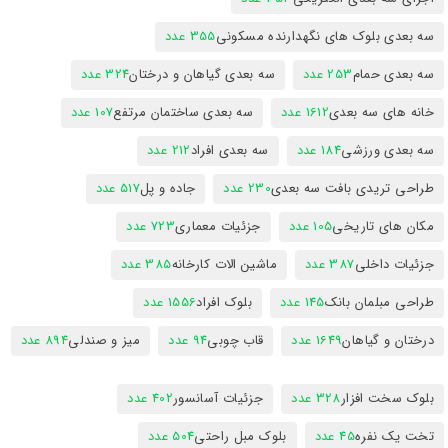
سه بعدی بلوک های نگهدارنده مسکونی
355 عدد
سه بعدی حمام
253 عدد
سه بعدی گیاهان و درختان
324 عدد
خانه های سه بعدی
1612 عدد
سه بعدی ساختمان مرتفع
107 عدد
سه بعدی ورزشی
184 عدد
سه بعدی افراد
212 عدد
طراحی تریدی بافت سه بعدی
230 عدد
جاده و پل
517 عدد
مکان های تاریخی
105 عدد
جزئیات معماری
723 عدد
جزئیات داخلی
387 عدد
ماشین الات کارخانه
385 عدد
طراحی مبلمان بانک
145 عدد
بلوک افراد
1556 عدد
درختان و گیاهان
1649 عدد
قاب چوبی
94 عدد
میز و صندلی
894 عدد
بلوک سخت افزار
328 عدد
جزئیات آسانسور
402 عدد
تخت یک نفره
45 عدد
بلوک مبل راحتی
504 عدد