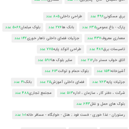
برق مسکونی
496 عدد
طراحی داخلی
805 عدد
پارک - باغ عمومی
635 عدد
بانک ها
276 عدد
بلوک مبلمان
5066 عدد
معماری معروف
437 عدد
جزئیات فضای داخلی ناهار خوری
142 عدد
تاسیسات برق
487 عدد
طراحی اتوکد پایه
775 عدد
اتاق خواب مستر دار
216 عدد
سایر بلوک ها
596 عدد
آشپزخانه
1541 عدد
بلوک حمام و توالت
613 عدد
جزئیات پایه
763 عدد
فضای داخلی آموزش
25 عدد
بانک
41 عدد
شرکت ، دفتر کار ، سازمان ، اداره
513 عدد
مجتمع تجاری
488 عدد
بلوک های حمل و نقل
643 عدد
رستوران - غذا خوری - فست فود ; هتل - خوابگاه - مسافر خانه
101 عدد