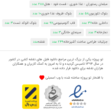
مبلمان رستوران - غذا خوری - فست فود - هتل
288 عدد
بلوک تلوزیون
58 عدد
بلوک ظروف غذا خوری
10 عدد
داخلی خانه
37 عدد
قاب آلومینیومی
97 عدد
بلوک اتوکد تست
3 عدد
نمازخانه
3 عدد
سینمای خانگی
3 عدد
جزئیات طراحی ساخت آشپزخانه
249 عدد
نقشه
عدد
تو پروژه یکی از بزرگ ترین مراجع دانلود فایل های نقشه کشی در کشور
در سال 1394 تاسیس گردیده و تا به امروز به کمک کاربران و همکاران
هزاران نقشه برای دانلود قرار داده شده
با افتخار تو پروژه ساخته شده با وب اسمبلی