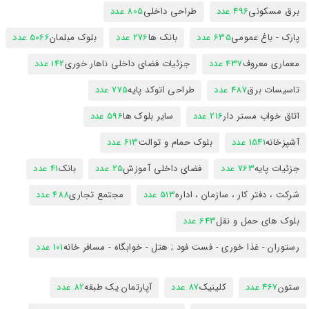
برق مسکونی
496 عدد
طراحی داخلی
805 عدد
پارک - باغ عمومی
635 عدد
بانک ها
276 عدد
بلوک مبلمان
5066 عدد
معماری معروف
437 عدد
جزئیات فضای داخلی ناهار خوری
142 عدد
تاسیسات برق
487 عدد
طراحی اتوکد پایه
775 عدد
اتاق خواب مستر دار
216 عدد
سایر بلوک ها
596 عدد
آشپزخانه
1541 عدد
بلوک حمام و توالت
613 عدد
جزئیات پایه
763 عدد
فضای داخلی آموزش
25 عدد
بانک
41 عدد
شرکت ، دفتر کار ، سازمان ، اداره
513 عدد
مجتمع تجاری
488 عدد
بلوک های حمل و نقل
643 عدد
رستوران - غذا خوری - فست فود ; هتل - خوابگاه - مسافر خانه
101 عدد
ستون
467 عدد
کلینیک
87 عدد
آپارتمان یک طبقه
82 عدد