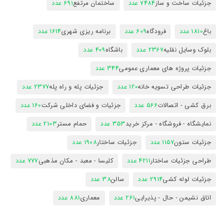
جزئیات ساخت و ساز
7484 عدد
ساختمان مرتفع
691 عدد
باغ
1810 عدد
فرودگاه
609 عدد
برنامه ریزی شهری
1614 عدد
بلوک وسایل نقلیه
2367 عدد
باشگاه
409 عدد
جزئیات پروژه های معماری عمومی
344 عدد
جزئیات طراحی تسویه خانه
120 عدد
جزئیات پله و راه پله
2377 عدد
برق کشی - اتصالات
566 عدد
جزئیات و فضای داخلی شرکت
160 عدد
نمایشگاه - فروشگاه - مرکز خرید
353 عدد
حمام مستر
2103 عدد
جزئیات ستون
1157 عدد
جزئیات ساختار
1908 عدد
طراحی جزئیات ساختار
4211 عدد
کلیسا - معبد - مکان مذهبی
777 عدد
جزئیات لوله کشی
2914 عدد
سالن
38 عدد
اتاق نشیمن - حال - پذیرایی
261 عدد
معماری
881 عدد