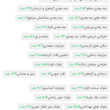
سه بعدی حمام
253 عدد
سه بعدی گیاهان و درختان
324 عدد
خانه های سه بعدی
1612 عدد
سه بعدی ساختمان مرتفع
107 عدد
سه بعدی ورزشی
184 عدد
سه بعدی افراد
212 عدد
طراحی تریدی بافت سه بعدی
230 عدد
جاده و پل
517 عدد
مکان های تاریخی
105 عدد
جزئیات معماری
723 عدد
جزئیات داخلی
387 عدد
ماشین الات کارخانه
385 عدد
طراحی مبلمان بانک
145 عدد
بلوک افراد
1556 عدد
درختان و گیاهان
1649 عدد
قاب چوبی
94 عدد
میز و صندلی
894 عدد
بلوک سخت افزار
328 عدد
جزئیات آسانسور
402 عدد
تخت یک نفره
45 عدد
بلوک مبل راحتی
504 عدد
بلوک های بهداشتی
1655 عدد
بلوک میز ناهار خوری
123 عدد