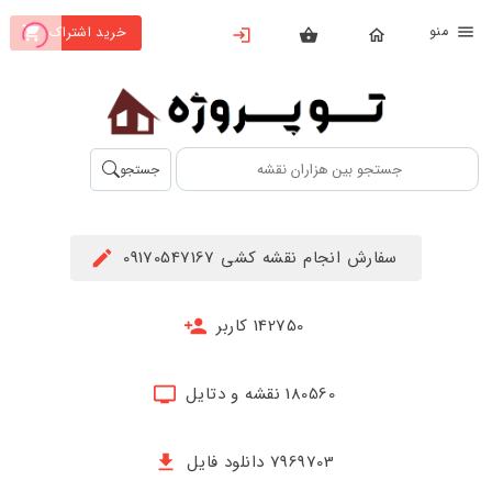
نو
خرید اشتراک
X
بستن
منو
محصولات
تهیه
جستجو
اشتراک
راهنما
سفارش انجام نقشه کشی 09170547167
دانلود
خرید
142750 کاربر
ها
180560 نقشه و دتایل
حساب
کاربری
7969703 دانلود فایل