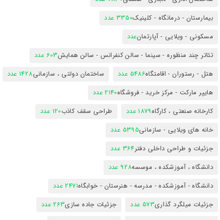
بیمارستان - درمانگاه - کلینیک
3350 عدد
مسکونی - ویلایی - آپارتمان
عدد
تئاتر چند منظوره - سینما - سالن کنفرانس - سالن همایش
603 عدد
هتل - رستوران - اقامتگاه
5486 عدد
ساختمان دولتی ، سازمانی
1428 عدد
هایپر مارکت - مرکز خرید - فروشگاه
2140 عدد
کارخانه صنعتی ، کارگاه
1879 عدد
طراحی سقف کاذب
120 عدد
خانه های ویلایی - سازمانی
5395 عدد
جزئیات و طراحی داخلی دفتر
364 عدد
دانشگاه ، آموزشکده ، موسسه
928 عدد
دانشگاه - آموزشکده - مدرسه - هنرستان - خوابگاه
2471 عدد
جزئیات میلگرد گذاری
573 عدد
جزئیات جاده سازی
263 عدد