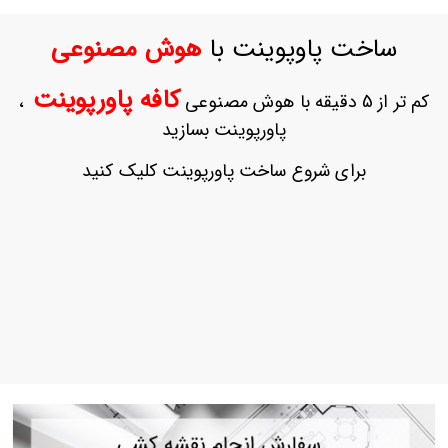
ورود
به
ساخت پاوپوینت با
هوش مصنوعی
حساب
کاربری
کافه پاورپوینت
کم تر از 5 دقیقه با هوش مصنوعی
،
ثبت
پاورپوینت بسازید
نام
بازیابی
برای شروع ساخت پاورپوینت کلیک کنید
رمز
عبور
علاقه
مندی
ها