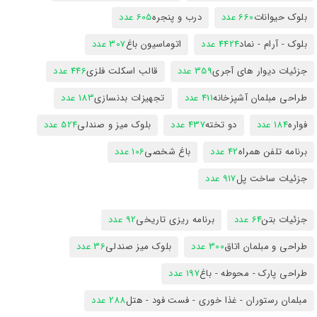
بلوک حیوانات
660 عدد
درب و پنجره
605 عدد
بلوک - آرام - نماد
4424 عدد
اتوماسیون باغ
307 عدد
جزئیات دیوار های آجری
359 عدد
قالب اسکلت فلزی
446 عدد
طراحی مبلمان آشپزخانه
411 عدد
تجهیزات بدنسازی
183 عدد
فواره
184 عدد
دو تخته
437 عدد
بلوک میز و صندلی
524 عدد
برنامه تلفن همراه
42 عدد
باغ شخصی
106 عدد
جزئیات ساخت پل
917 عدد
جزئیات بتن
64 عدد
برنامه ریزی تاریخی
92 عدد
طراحی و مبلمان اتاق
300 عدد
بلوک میز صندلی
36 عدد
طراحی پارک - محوطه - باغ
197 عدد
مبلمان رستوران - غذا خوری - فست فود - هتل
288 عدد