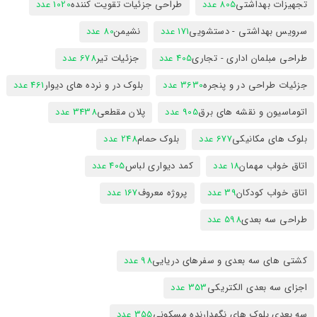
تجهیزات بهداشتی
805 عدد
طراحی جزئیات تقویت کننده
1020 عدد
سرویس بهداشتی - دستشویی
171 عدد
نشیمن
80 عدد
طراحی مبلمان اداری - تجاری
405 عدد
جزئیات تیر
678 عدد
جزئیات طراحی در و پنجره
3630 عدد
بلوک در و نرده های دیوار
461 عدد
اتوماسیون و نقشه های برق
905 عدد
پلان مقطعی
3438 عدد
بلوک های مکانیکی
677 عدد
بلوک حمام
248 عدد
اتاق خواب مهمان
18 عدد
کمد دیواری لباس
405 عدد
اتاق خواب کودکان
39 عدد
پروژه معروف
167 عدد
طراحی سه بعدی
598 عدد
کشتی های سه بعدی و سفرهای دریایی
98 عدد
اجزای سه بعدی الکتریکی
353 عدد
سه بعدی بلوک های نگهدارنده مسکونی
355 عدد