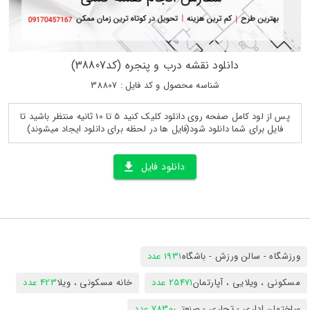
دانلود نقشه درب و پنجره (کد38807)
شناسه محصول و کد فایل : 38807
پس از لود کامل صفحه روی دانلود کلیک کنید 5 تا 10 ثانیه منتظر باشید تا
فایل برای شما دانلود شود(فایل ها در لحظه برای دانلود ایجاد میشوند)
دانلود فایل
ورزشگاه - سالن ورزش - باشگاه
1931 عدد
مسکونی ، ویلایی ، آپارتمان
25471 عدد
خانه مسکونی ، ویلا
423 عدد
ساختمان اداری - تجاری - صنعتی
7830 عدد