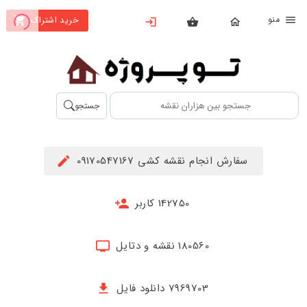
نو
خرید اشتراک
X
بستن
منو
محصولات
تهیه
جستجو
اشتراک
راهنما
سفارش انجام نقشه کشی 09170547167
دانلود
خرید
142750 کاربر
ها
180560 نقشه و دتایل
حساب
کاربری
7969703 دانلود فایل