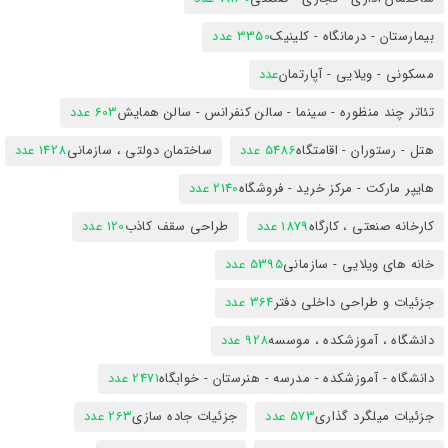
بیمارستان - درمانگاه - کلینیک
3350 عدد
مسکونی - ویلایی - آپارتمان
عدد
تئاتر چند منظوره - سینما - سالن کنفرانس - سالن همایش
603 عدد
هتل - رستوران - اقامتگاه
5486 عدد
ساختمان دولتی ، سازمانی
1428 عدد
هایپر مارکت - مرکز خرید - فروشگاه
2140 عدد
کارخانه صنعتی ، کارگاه
1879 عدد
طراحی سقف کاذب
120 عدد
خانه های ویلایی - سازمانی
5395 عدد
جزئیات و طراحی داخلی دفتر
364 عدد
دانشگاه ، آموزشکده ، موسسه
928 عدد
دانشگاه - آموزشکده - مدرسه - هنرستان - خوابگاه
2471 عدد
جزئیات میلگرد گذاری
573 عدد
جزئیات جاده سازی
263 عدد