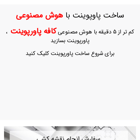
ورود
به
ساخت پاوپوینت با
هوش مصنوعی
حساب
کاربری
کافه پاورپوینت
کم تر از 5 دقیقه با هوش مصنوعی
،
ثبت
پاورپوینت بسازید
نام
بازیابی
برای شروع ساخت پاورپوینت کلیک کنید
رمز
عبور
علاقه
مندی
ها