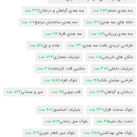
سه بعدی حمام
253 عدد
سه بعدی گیاهان و درختان
324 عدد
خانه های سه بعدی
1612 عدد
سه بعدی ساختمان مرتفع
107 عدد
سه بعدی ورزشی
184 عدد
سه بعدی افراد
212 عدد
طراحی تریدی بافت سه بعدی
230 عدد
جاده و پل
517 عدد
مکان های تاریخی
105 عدد
جزئیات معماری
723 عدد
جزئیات داخلی
387 عدد
ماشین الات کارخانه
385 عدد
طراحی مبلمان بانک
145 عدد
بلوک افراد
1556 عدد
درختان و گیاهان
1649 عدد
قاب چوبی
94 عدد
میز و صندلی
894 عدد
بلوک سخت افزار
328 عدد
جزئیات آسانسور
402 عدد
تخت یک نفره
45 عدد
بلوک مبل راحتی
504 عدد
بلوک های بهداشتی
1655 عدد
بلوک میز ناهار خوری
123 عدد