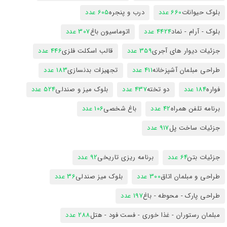
بلوک حیوانات
660 عدد
درب و پنجره
605 عدد
بلوک - آرام - نماد
4424 عدد
اتوماسیون باغ
307 عدد
جزئیات دیوار های آجری
359 عدد
قالب اسکلت فلزی
446 عدد
طراحی مبلمان آشپزخانه
411 عدد
تجهیزات بدنسازی
183 عدد
فواره
184 عدد
دو تخته
437 عدد
بلوک میز و صندلی
524 عدد
برنامه تلفن همراه
42 عدد
باغ شخصی
106 عدد
جزئیات ساخت پل
917 عدد
جزئیات بتن
64 عدد
برنامه ریزی تاریخی
92 عدد
طراحی و مبلمان اتاق
300 عدد
بلوک میز صندلی
36 عدد
طراحی پارک - محوطه - باغ
197 عدد
مبلمان رستوران - غذا خوری - فست فود - هتل
288 عدد