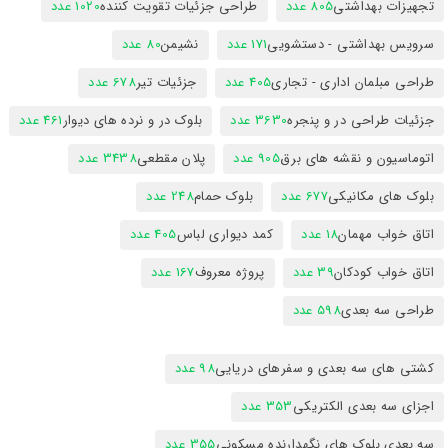
تجهیزات بهداشتی
805 عدد
طراحی جزئیات تقویت کننده
1020 عدد
سرویس بهداشتی - دستشویی
171 عدد
نشیمن
80 عدد
طراحی مبلمان اداری - تجاری
405 عدد
جزئیات تیر
678 عدد
جزئیات طراحی در و پنجره
3630 عدد
بلوک در و نرده های دیوار
461 عدد
اتوماسیون و نقشه های برق
905 عدد
پلان مقطعی
3438 عدد
بلوک های مکانیکی
677 عدد
بلوک حمام
248 عدد
اتاق خواب مهمان
18 عدد
کمد دیواری لباس
405 عدد
اتاق خواب کودکان
39 عدد
پروژه معروف
167 عدد
طراحی سه بعدی
598 عدد
کشتی های سه بعدی و سفرهای دریایی
98 عدد
اجزای سه بعدی الکتریکی
353 عدد
سه بعدی بلوک های نگهدارنده مسکونی
355 عدد