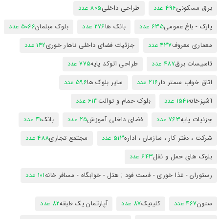
برق مسکونی
496 عدد
طراحی داخلی
805 عدد
پارک - باغ عمومی
635 عدد
بانک ها
276 عدد
بلوک مبلمان
5066 عدد
معماری معروف
437 عدد
جزئیات فضای داخلی ناهار خوری
142 عدد
تاسیسات برق
487 عدد
طراحی اتوکد پایه
775 عدد
اتاق خواب مستر دار
216 عدد
سایر بلوک ها
596 عدد
آشپزخانه
1541 عدد
بلوک حمام و توالت
613 عدد
جزئیات پایه
763 عدد
فضای داخلی آموزش
25 عدد
بانک
41 عدد
شرکت ، دفتر کار ، سازمان ، اداره
513 عدد
مجتمع تجاری
488 عدد
بلوک های حمل و نقل
643 عدد
رستوران - غذا خوری - فست فود ; هتل - خوابگاه - مسافر خانه
101 عدد
ستون
467 عدد
کلینیک
87 عدد
آپارتمان یک طبقه
82 عدد