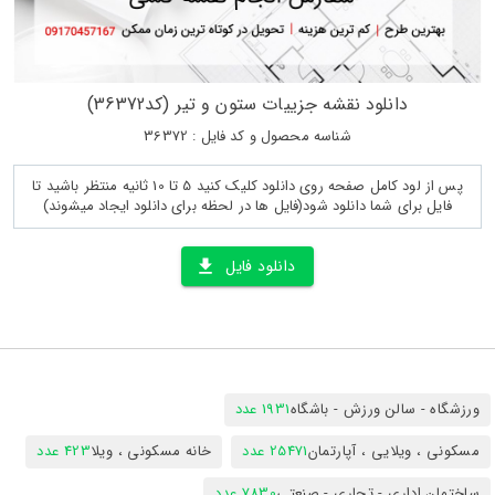
دانلود نقشه جزییات ستون و تیر (کد36372)
شناسه محصول و کد فایل : 36372
پس از لود کامل صفحه روی دانلود کلیک کنید 5 تا 10 ثانیه منتظر باشید تا
فایل برای شما دانلود شود(فایل ها در لحظه برای دانلود ایجاد میشوند)
دانلود فایل
ورزشگاه - سالن ورزش - باشگاه
1931 عدد
مسکونی ، ویلایی ، آپارتمان
25471 عدد
خانه مسکونی ، ویلا
423 عدد
ساختمان اداری - تجاری - صنعتی
7830 عدد