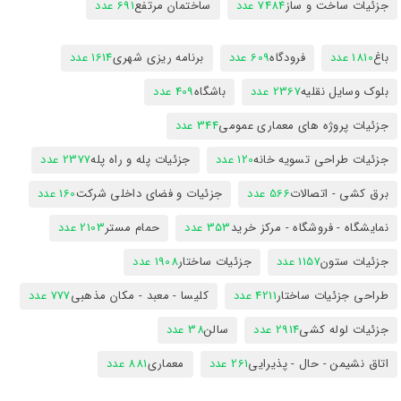
جزئیات ساخت و ساز
7484 عدد
ساختمان مرتفع
691 عدد
باغ
1810 عدد
فرودگاه
609 عدد
برنامه ریزی شهری
1614 عدد
بلوک وسایل نقلیه
2367 عدد
باشگاه
409 عدد
جزئیات پروژه های معماری عمومی
344 عدد
جزئیات طراحی تسویه خانه
120 عدد
جزئیات پله و راه پله
2377 عدد
برق کشی - اتصالات
566 عدد
جزئیات و فضای داخلی شرکت
160 عدد
نمایشگاه - فروشگاه - مرکز خرید
353 عدد
حمام مستر
2103 عدد
جزئیات ستون
1157 عدد
جزئیات ساختار
1908 عدد
طراحی جزئیات ساختار
4211 عدد
کلیسا - معبد - مکان مذهبی
777 عدد
جزئیات لوله کشی
2914 عدد
سالن
38 عدد
اتاق نشیمن - حال - پذیرایی
261 عدد
معماری
881 عدد