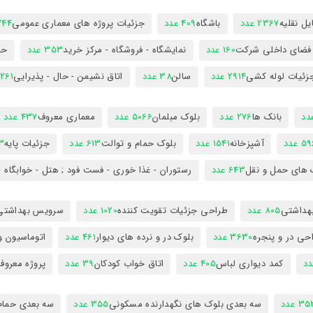
ل نقلیه
2367 عدد
باشگاه
409 عدد
جزئیات پروژه های معماری عمومی
344 ع
 فضای داخلی شرکت
160 عدد
نمایشگاه - فروشگاه - مرکز خرید
353 عدد
حم
زئیات لوله کشی
2914 عدد
سالن
38 عدد
اتاق نشیمن - حال - پذیرایی
261 عدد
بانک ها
276 عدد
بلوک مبلمان
5066 عدد
معماری معروف
437 عدد
5 عدد
آشپزخانه
1541 عدد
بلوک حمام و توالت
613 عدد
جزئیات پایه
63
 های حمل و نقل
643 عدد
رستوران - غذا خوری - فست فود ; هتل - خوابگاه -
هداشتی
805 عدد
طراحی جزئیات تقویت کننده
1020 عدد
سرویس بهداشتی
حی در و پنجره
3630 عدد
بلوک در و نرده های دیوار
461 عدد
اتوماسیون و
کمد دیواری لباس
405 عدد
اتاق خواب کودکان
39 عدد
پروژه معروف
3 عدد
سه بعدی بلوک های نگهدارنده مسکونی
355 عدد
سه بعدی حمام