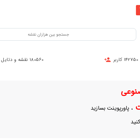
142750 کاربر
180560 نقشه و دتایل
نوعی
نت
، پاورپوینت بسازید
نید