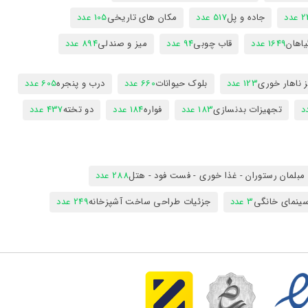
عدد
جاده و پل
517 عدد
مکان های تاریخی
105 عدد
یاهان
1649 عدد
قاب چوبی
94 عدد
میز و صندلی
894 عدد
 ناهار خوری
123 عدد
بلوک حیوانات
660 عدد
درب و پنجره
605 عدد
تجهیزات بدنسازی
183 عدد
فواره
184 عدد
دو تخته
437 عدد
مبلمان رستوران - غذا خوری - فست فود - هتل
288 عدد
ینمای خانگی
3 عدد
جزئیات طراحی ساخت آشپزخانه
249 عدد