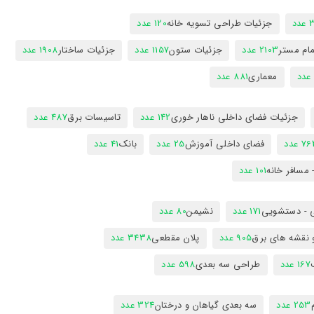
دد
جزئیات طراحی تسویه خانه
120 عدد
ام مستر
2103 عدد
جزئیات ستون
1157 عدد
جزئیات ساختار
1908 عدد
معماری
881 عدد
جزئیات فضای داخلی ناهار خوری
142 عدد
تاسیسات برق
487 عدد
7 عدد
فضای داخلی آموزش
25 عدد
بانک
41 عدد
 مسافر خانه
101 عدد
 - دستشویی
171 عدد
نشیمن
80 عدد
 نقشه های برق
905 عدد
پلان مقطعی
3438 عدد
167 عدد
طراحی سه بعدی
598 عدد
253 عدد
سه بعدی گیاهان و درختان
324 عدد