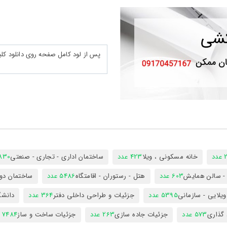
د
خانه مسکونی ، ویلا
423 عدد
ساختمان اداری - تجاری - صنعتی
7830 ع
س - سالن همایش
603 عدد
هتل - رستوران - اقامتگاه
5486 عدد
ساختمان دول
ویلایی - سازمانی
5395 عدد
جزئیات و طراحی داخلی دفتر
364 عدد
دانشگ
 گذاری
573 عدد
جزئیات جاده سازی
263 عدد
جزئیات ساخت و ساز
7484 عدد