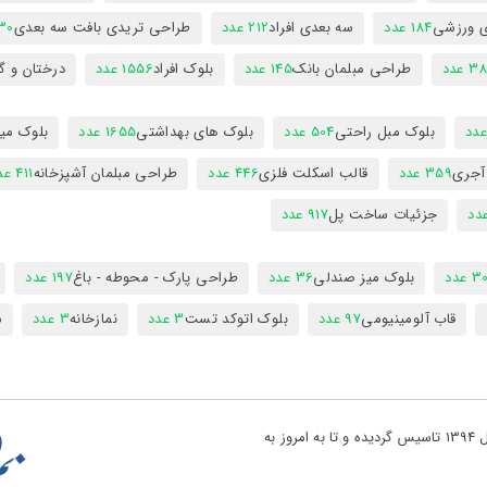
ی ورزشی
184 عدد
سه بعدی افراد
212 عدد
طراحی تریدی بافت سه بعدی
230 
 عدد
طراحی مبلمان بانک
145 عدد
بلوک افراد
1556 عدد
درختان و گ
بلوک مبل راحتی
504 عدد
بلوک های بهداشتی
1655 عدد
بلوک میز
 آجری
359 عدد
قالب اسکلت فلزی
446 عدد
طراحی مبلمان آشپزخانه
411 عدد
جزئیات ساخت پل
917 عدد
 عدد
بلوک میز صندلی
36 عدد
طراحی پارک - محوطه - باغ
197 عدد
قاب آلومینیومی
97 عدد
بلوک اتوکد تست
3 عدد
نمازخانه
3 عدد
س
تو پروژه یکی از بزرگ ترین مراجع دانلود فایل های نقشه کشی در کشور در سال 1394 تاسیس گردیده و تا به امروز به