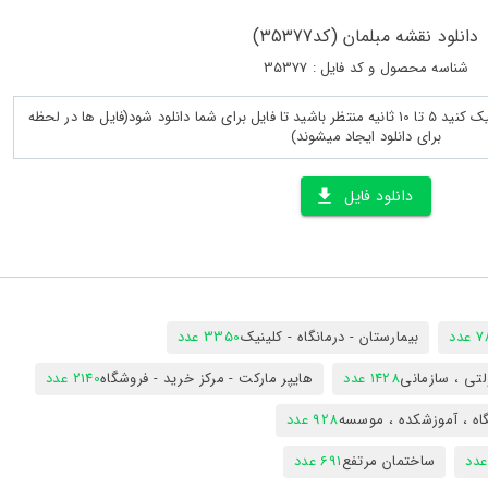
دانلود نقشه مبلمان (کد35377)
شناسه محصول و کد فایل : 35377
پس از لود کامل صفحه روی دانلود کلیک کنید 5 تا 10 ثانیه منتظر باشید تا فایل برای شما دانلود شود(فایل ها در لحظه
برای دانلود ایجاد میشوند)
دانلود فایل
دد
بیمارستان - درمانگاه - کلینیک
3350 عدد
تی ، سازمانی
1428 عدد
هایپر مارکت - مرکز خرید - فروشگاه
2140 عدد
اه ، آموزشکده ، موسسه
928 عدد
ساختمان مرتفع
691 عدد