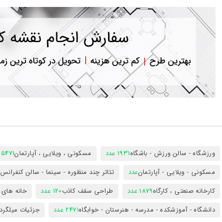
ورود
به
حساب
کاربری
ثبت
نام
بازیابی
رمز
عبور
علاقه
مندی
ها
ورزشگاه - سالن ورزش - باشگاه
1931 عدد
مسکونی ، ویلایی ، آپارتمان
25471 عد
مسکونی - ویلایی - آپارتمان
عدد
تئاتر چند منظوره - سینما - سالن کنفران
کارخانه صنعتی ، کارگاه
1879 عدد
طراحی سقف کاذب
120 عدد
خانه های 
دانشگاه - آموزشکده - مدرسه - هنرستان - خوابگاه
2471 عدد
جزئیات میلگرد