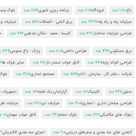
باغ
1810 عدد
فرودگاه
609 عدد
برنامه ریزی شهری
1614 عدد
بلوک وسای
جزئیات پله و راه پله
2377 عدد
برق کشی - اتصالات
566 عدد
جزئیات و
طراحی جزئیات ساختار
4211 عدد
کلیسا - معبد - مکان مذهبی
777 عدد
ج
برق مسکونی
496 عدد
طراحی داخلی
805 عدد
پارک - باغ عمومی
635 عدد
طراحی اتوکد پایه
775 عدد
اتاق خواب مستر دار
216 عدد
سایر بلوک ها
96
شرکت ، دفتر کار ، سازمان ، اداره
513 عدد
مجتمع تجاری
488 عدد
بلوک
ستون
467 عدد
کلینیک
87 عدد
آپارتمان یک طبقه
82 عدد
تجهیزات ب
طراحی مبلمان اداری - تجاری
405 عدد
جزئیات تیر
678 عدد
جزئیات طرا
بلوک های مکانیکی
677 عدد
بلوک حمام
248 عدد
اتاق خواب مهمان
18 عدد
کشتی های سه بعدی و سفرهای دریایی
98 عدد
اجزای سه بعدی الکتریکی
53