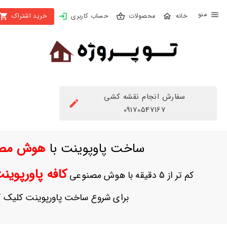
X
محصولات
حساب کاربری
خرید اشتراک
بستن
منو
محصولات
تهیه
اشتراک
سفارش انجام نقشه کشی
راهنما
09170547167
دانلود
ساخت پاوپوینت با
هوش مص
خرید
ها
کافه پاورپوی
کم تر از 5 دقیقه با هوش مصنوعی
حساب
برای شروع ساخت پاورپوینت کلیک ک
کاربری