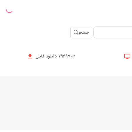
جستجو
7969703 دانلود فایل