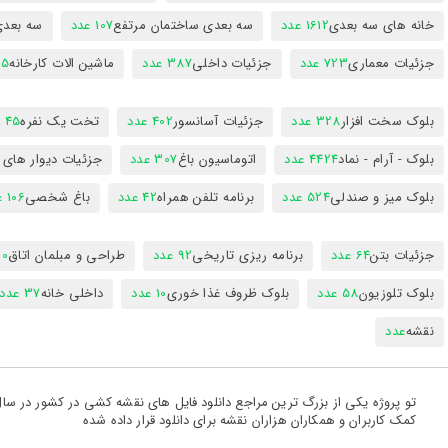
خانه های سه بعدی
1612 عدد
سه بعدی ساختمان مرتفع
107 عدد
سه بعد
جزئیات معماری
723 عدد
جزئیات داخلی
387 عدد
ماشین الات کارخانه
385
بلوک سخت افزار
328 عدد
جزئیات آسانسور
402 عدد
تخت یک نفره
45 عدد
بلوک - آرام - نماد
4424 عدد
اتوماسیون باغ
307 عدد
جزئیات دیوار های
بلوک میز و صندلی
524 عدد
برنامه تلفن همراه
42 عدد
باغ شخصی
106 عدد
جزئیات بتن
64 عدد
برنامه ریزی تاریخی
92 عدد
طراحی و مبلمان اتاق
300
بلوک تلوزیون
58 عدد
بلوک ظروف غذا خوری
10 عدد
داخلی خانه
37 عدد
نقشه
عدد
کمک کاربران و همکاران هزاران نقشه برای دانلود قرار داده شده