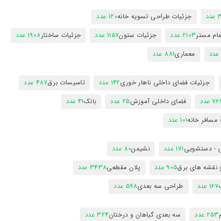
دد
جزئیات طراحی تسویه خانه
120 عدد
ام مستر
2103 عدد
جزئیات ستون
1157 عدد
جزئیات ساختار
1908 عدد
معماری
881 عدد
جزئیات فضای داخلی ناهار خوری
142 عدد
تاسیسات برق
487 عدد
7 عدد
فضای داخلی آموزش
25 عدد
بانک
41 عدد
 مسافر خانه
101 عدد
 - دستشویی
171 عدد
نشیمن
80 عدد
 نقشه های برق
905 عدد
پلان مقطعی
3438 عدد
167 عدد
طراحی سه بعدی
598 عدد
253 عدد
سه بعدی گیاهان و درختان
324 عدد