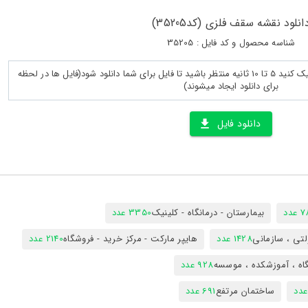
انلود نقشه سقف فلزی (کد35205)
شناسه محصول و کد فایل : 35205
پس از لود کامل صفحه روی دانلود کلیک کنید 5 تا 10 ثانیه منتظر باشید تا فایل برای شما دانلود شود(فایل ها در لحظه
برای دانلود ایجاد میشوند)
دانلود فایل
دد
بیمارستان - درمانگاه - کلینیک
3350 عدد
تی ، سازمانی
1428 عدد
هایپر مارکت - مرکز خرید - فروشگاه
2140 عدد
اه ، آموزشکده ، موسسه
928 عدد
ساختمان مرتفع
691 عدد