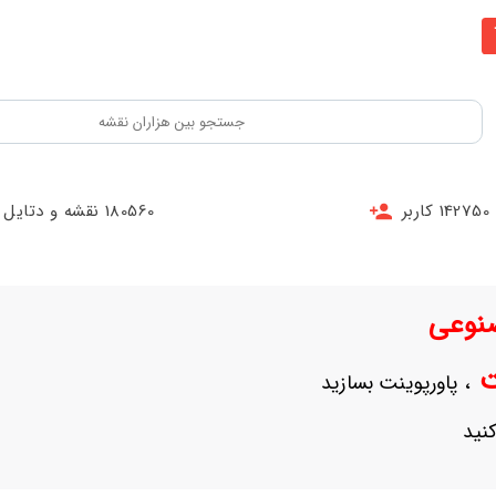
142750 کاربر
180560 نقشه و دتایل
نوعی
نت
، پاورپوینت بسازید
نید