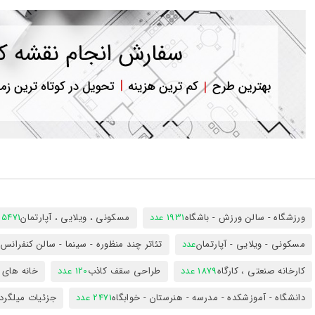
ورود
به
حساب
کاربری
ثبت
نام
بازیابی
رمز
عبور
علاقه
مندی
ها
ورزشگاه - سالن ورزش - باشگاه
1931 عدد
مسکونی ، ویلایی ، آپارتمان
25471 عد
مسکونی - ویلایی - آپارتمان
عدد
تئاتر چند منظوره - سینما - سالن کنفران
کارخانه صنعتی ، کارگاه
1879 عدد
طراحی سقف کاذب
120 عدد
خانه های 
دانشگاه - آموزشکده - مدرسه - هنرستان - خوابگاه
2471 عدد
جزئیات میلگرد