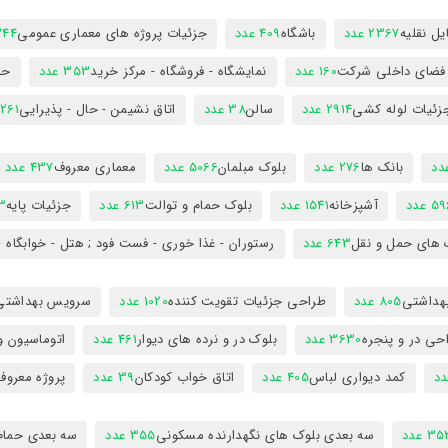
ل نقلیه
2367 عدد
باشگاه
409 عدد
جزئیات پروژه های معماری عمومی
344 ع
 فضای داخلی شرکت
160 عدد
نمایشگاه - فروشگاه - مرکز خرید
353 عدد
حم
زئیات لوله کشی
2914 عدد
سالن
38 عدد
اتاق نشیمن - حال - پذیرایی
261 عدد
بانک ها
276 عدد
بلوک مبلمان
5066 عدد
معماری معروف
437 عدد
5 عدد
آشپزخانه
1541 عدد
بلوک حمام و توالت
613 عدد
جزئیات پایه
63
 های حمل و نقل
643 عدد
رستوران - غذا خوری - فست فود ; هتل - خوابگاه -
هداشتی
805 عدد
طراحی جزئیات تقویت کننده
1020 عدد
سرویس بهداشتی
حی در و پنجره
3630 عدد
بلوک در و نرده های دیوار
461 عدد
اتوماسیون و
کمد دیواری لباس
405 عدد
اتاق خواب کودکان
39 عدد
پروژه معروف
3 عدد
سه بعدی بلوک های نگهدارنده مسکونی
355 عدد
سه بعدی حمام