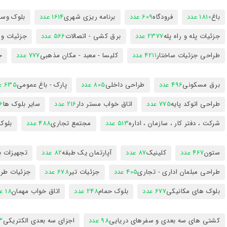
باغ
1810 عدد
فرودگاه
609 عدد
برنامه ریزی شهری
1614 عدد
بلوک وسای
جزئیات پله و راه پله
2377 عدد
برق کشی - اتصالات
566 عدد
جزئیات و
طراحی جزئیات ساختار
4211 عدد
کلیسا - معبد - مکان مذهبی
777 عدد
ج
برق مسکونی
496 عدد
طراحی داخلی
805 عدد
پارک - باغ عمومی
635 عدد
طراحی اتوکد پایه
775 عدد
اتاق خواب مستر دار
216 عدد
سایر بلوک ها
96
شرکت ، دفتر کار ، سازمان ، اداره
513 عدد
مجتمع تجاری
488 عدد
بلوک
ستون
467 عدد
کلینیک
87 عدد
آپارتمان یک طبقه
82 عدد
تجهیزات ب
طراحی مبلمان اداری - تجاری
405 عدد
جزئیات تیر
678 عدد
جزئیات طرا
بلوک های مکانیکی
677 عدد
بلوک حمام
248 عدد
اتاق خواب مهمان
18 عدد
کشتی های سه بعدی و سفرهای دریایی
98 عدد
اجزای سه بعدی الکتریکی
53