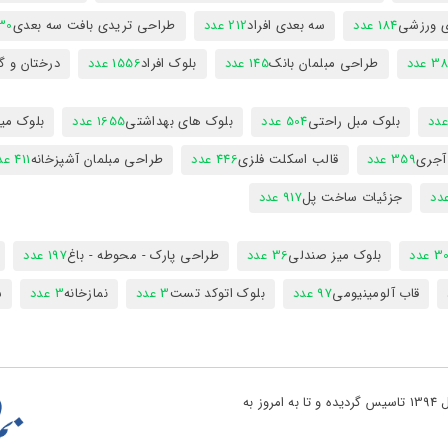
ی ورزشی
184 عدد
سه بعدی افراد
212 عدد
طراحی تریدی بافت سه بعدی
230 
 عدد
طراحی مبلمان بانک
145 عدد
بلوک افراد
1556 عدد
درختان و گ
بلوک مبل راحتی
504 عدد
بلوک های بهداشتی
1655 عدد
بلوک میز
 آجری
359 عدد
قالب اسکلت فلزی
446 عدد
طراحی مبلمان آشپزخانه
411 عدد
جزئیات ساخت پل
917 عدد
 عدد
بلوک میز صندلی
36 عدد
طراحی پارک - محوطه - باغ
197 عدد
قاب آلومینیومی
97 عدد
بلوک اتوکد تست
3 عدد
نمازخانه
3 عدد
س
تو پروژه یکی از بزرگ ترین مراجع دانلود فایل های نقشه کشی در کشور در سال 1394 تاسیس گردیده و تا به امروز به