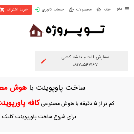
X
محصولات
حساب کاربری
خرید اشتراک
بستن
منو
محصولات
تهیه
اشتراک
سفارش انجام نقشه کشی
راهنما
09170547167
دانلود
ساخت پاوپوینت با
هوش مص
خرید
ها
کافه پاورپوی
کم تر از 5 دقیقه با هوش مصنوعی
حساب
برای شروع ساخت پاورپوینت کلیک ک
کاربری