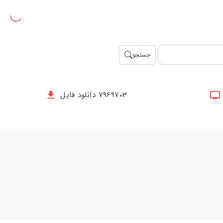
جستجو
7969703 دانلود فایل