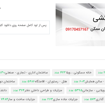
د
د
خانه مسکونی ، ویلا
423 عدد
ساختمان اداری - تجاری - صنعتی
7830 ع
س - سالن همایش
603 عدد
هتل - رستوران - اقامتگاه
5486 عدد
ساختمان دول
ویلایی - سازمانی
5395 عدد
جزئیات و طراحی داخلی دفتر
364 عدد
دانشگ
 گذاری
573 عدد
جزئیات جاده سازی
263 عدد
جزئیات ساخت و ساز
7484 عدد