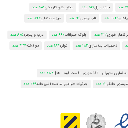
عدد
جاده و پل
517 عدد
مکان های تاریخی
105 عدد
یاهان
1649 عدد
قاب چوبی
94 عدد
میز و صندلی
894 عدد
 ناهار خوری
123 عدد
بلوک حیوانات
660 عدد
درب و پنجره
605 عدد
تجهیزات بدنسازی
183 عدد
فواره
184 عدد
دو تخته
437 عدد
مبلمان رستوران - غذا خوری - فست فود - هتل
288 عدد
ینمای خانگی
3 عدد
جزئیات طراحی ساخت آشپزخانه
249 عدد