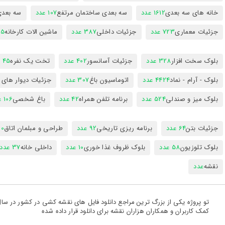
خانه های سه بعدی
1612 عدد
سه بعدی ساختمان مرتفع
107 عدد
سه بعد
جزئیات معماری
723 عدد
جزئیات داخلی
387 عدد
ماشین الات کارخانه
385
بلوک سخت افزار
328 عدد
جزئیات آسانسور
402 عدد
تخت یک نفره
45 عدد
بلوک - آرام - نماد
4424 عدد
اتوماسیون باغ
307 عدد
جزئیات دیوار های
بلوک میز و صندلی
524 عدد
برنامه تلفن همراه
42 عدد
باغ شخصی
106 عدد
جزئیات بتن
64 عدد
برنامه ریزی تاریخی
92 عدد
طراحی و مبلمان اتاق
300
بلوک تلوزیون
58 عدد
بلوک ظروف غذا خوری
10 عدد
داخلی خانه
37 عدد
نقشه
عدد
کمک کاربران و همکاران هزاران نقشه برای دانلود قرار داده شده